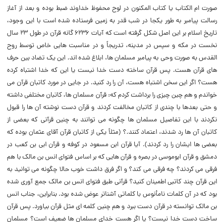
صورت ام الکتاب یا کتاب المکنون در لوح محفوظ خداوند ضبط بوده و بعد از آغاز
رسالت پیامبر به طور یکجا در شب قدر به زمین فرستاده شده است با این وجود،
تاریخ اسلام بر این اصل شکل گرفته است که آیات ۶۲۳۶ گانه قرآن در طول ۲۳ سال
نخست در مکه و سپس در مدینه، تدریجاً و در مناسبت هایی خاص توسط روح
القدس به صورت وحی به پیامبر مسلمان ها، ابلاغ شده اند. این یک تضاد بین حرف
های قرآن هست. پس قرآن ساخته دست خدا نیست یا این که خدا اشتباه کرده
هست؟ اگر این سخن اشتباه هست، آن را رد کنید. در جایی در مورد کاتبان قرآن می
خواندم و هم چین چیزی را برداشت کردم که: قرآن مسلمان ها، کاتبان مختلفی داشته
و حتی بعدها با چندی از کاتبان مخالفت کردند و قرآن دست نوشته آن ها را قبول
نکردند با این تفاصیل مسلمان ها چگونه می توانند به چنین قرآنی که بعضی از
کاتبان آن ها رد شدند، اعتماد کنند.؟ (مثلاً یکی از کاتبان قرآن آقای عثمان بوده که
بعضی ها ایشان را رد کردند). آیا قرآن ابن مسعود در کوفه و قرآن ابی بن کعب در
دمشق و قرآن ابوموسی در بصره و قرآن هایی که بر اساس فتوای انس بن مالک با هم
فرقی می کردند؟ چه فرقی می کند؟ و اگر فرق داشت خوب حالا چگونه می توانید به
این قرآن چند کاتبی اطمینان کنید؟ قرآنی طبق فتوای انس بن مالک جمع آوری شده
بود که در آن کلمات نامأنوس با کلماتی آشناتر عوض شده بود. بنابراین، جناب انس
بن مالک توانسته در قرآن دست ببرد و هم چنین کلمه ای مثل قرآن بیاورد. پس قرآن
ساخت دست خدا نیست؟ یا اگر هست خدای مسلمان ها ضعیف است؟ مسلمان