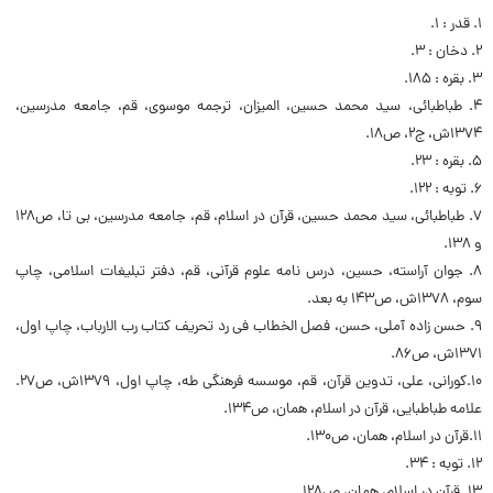
1. قدر : ۱.
2. دخان : ۳.
3. بقره : ۱۸۵.
4. طباطبائی، سید محمد حسین، المیزان، ترجمه موسوی، قم، جامعه مدرسین،
۱۳۷۴ش، ج۲، ص۱۸.
5. بقره : ۲۳.
6. توبه : ۱۲۲.
7. طباطبائی، سید محمد حسین، قرآن در اسلام، قم، جامعه مدرسین، بی تا، ص۱۲۸
و ۱۳۸.
8. جوان آراسته، حسین، درس نامه علوم قرآنی، قم، دفتر تبلیغات اسلامی، چاپ
سوم، ۱۳۷۸ش، ص۱۴۳ به بعد.
9. حسن زاده آملی، حسن، فصل الخطاب فی رد تحریف کتاب رب الارباب، چاپ اول،
۱۳۷۱ش، ص۸۶.
10.کورانی، علی، تدوین قرآن، قم، موسسه فرهنگی طه، چاپ اول، ۱۳۷۹ش، ص۲۷.
علامه طباطبایی، قرآن در اسلام، همان، ص۱۳۴.
11.قرآن در اسلام، همان، ص۱۳۰.
12. توبه : ۳۴.
13. قرآن در اسلام، همان، ص۱۲۸.