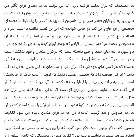
ها معتقدند که قرآن هفت قرائت دارد. آیا این قرائت ها در معنای قرآن تأثیر می
گذارد؟ اگر تأثیر می گذارد (در ضمن در جایی خواندم که به چهارده روش قرائت شده)
بنابراین، به این قرآن فعلی نمی توان اطمینان کرد. زیرا هر کسی با یک قرائت معناهای
مختلفی از آن خارج می کند در جایی خواندم که ابی بن کعب ملقب به سید القراء از
قبیله خزرج که پیش از اسلام از علمای یهود بود و بعد از اسلام در شمار کاتبان
مخصوص محمد در آمد. ایشان در قرآنی که جمع آوری کرده و تدوین کرده خودش،
دو سوره به نام های حفد و خلع داشته است که در قرآن عثمان وجود نداشته است
و در عوض در آن دو سوره فیل و قریش یک سوره واحد بودند. بنابراین، این چه قرآنی
هست که هر کسی برای خودش یک قرآن دارد و مسلمان ها این چنین به آن اعتقاد
دارند؟ آیا این صحت دارد که شیعیان عقیده دارند که امویان آیات حاکی از جانشینی
امام علی را به جانشینی پیامبر را از قرآن حذف کرده اند. آیا این گفته صحت دارد؟ اگر
این گفته صحت دارد، بنابراین، در قرآن توانسته اند خلل ایجاد کنند پس قرآن هم
مثل سایر کتاب ها تحریف شده و توانستند خدای مسلمان ها را شکست بدهند. ابن
الندیم می نویسد که خودش در کوفه دو متن مختلف از قرآن را دیده است که در آن
ها هم عناوین و هم ترتیب آیات با آن چه در قرآن عثمان دیده می شود تفاوت
فاحش داشته اند. مسلمان ها معتقدند که در کربلا جنیان خواستند که کمک امام
حسین کنند، اگر چنین است فکر نمی کنید که با پیروزی امام حسین بر لشکر یزید
اسلام تداوم بیشتری داشت و بهتر بود؟ تقریبا همه ی محققانی که تاریخ اسلام را از