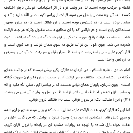
باشدکه در عصر پیامبر اکرم ـ صلی الله علیه و آله و سلم ـ رایج بوده که حروف خالی از
نقطه و حرکات بوده است. لذا هر وقت قراء در اثر اجتهادات خویش دچار اختلاف
گشته اند، آن چه معضل را حل می نمود قرائت از پیامبر اکرم ـ صلی الله علیه و آله و
سلم ـ بوده است که در دسترس بوده است. و آن قرائتی است که در میان جمهور
مسلمانان رایج است و هر قرائتی که با آن مطابق باشد، مقبول وگرنه هر چند قرائت
شاذ و مخالف با قرائت رائج، مربوط به یکی از قراء هفت گانه یا ده گانه باشد، مردود
شمرده می شد. چون خود این قراأت طریق به سوی همان قرائت واحد نبوی است و
قرآن کریم دارای نص واحدی است و اختلاف میان قراء بر سر به دست آوردن و رسیدن
به آن نص واحد است.
امام صادق ـ علیه السلام ـ می فرمایند: «قرآن یکی بیش نیست که از جانب خدای
یگانه نازل شده است. اختلاف بر سر قرائت آن از جانب راویان (قاریان) صورت گرفته
است». چون قاریان، راویان همان قرآنی هستند که بر پیامبر اکرم ـ صلی الله علیه و آله
و سلم ـ نازل شده و اختلاف آنان ناشی از اختلاف در نقل و روایت آن نص می باشد.
(۱۴) و این اختلاف، یک امر بیرون قرآنی است نه اختلاف درون قرآنی.
اما این که قرآن کریم، هفت قرائت دارد، مطلبی است که بر زبان مردم عادی جاری شده
و هیچ دلیل قابل اعتمادی در این مورد وجود ندارد و روایتی که می گوید «قرآن بر
هفت حرف نازل شده» با توجه به روایات مشابه آن در رابطه با نزول قرآن کریم،
مطلب دیگری را متعرض می باشد نه این که قرآن کریم، هفت قرائت دارد. اینک اشاره