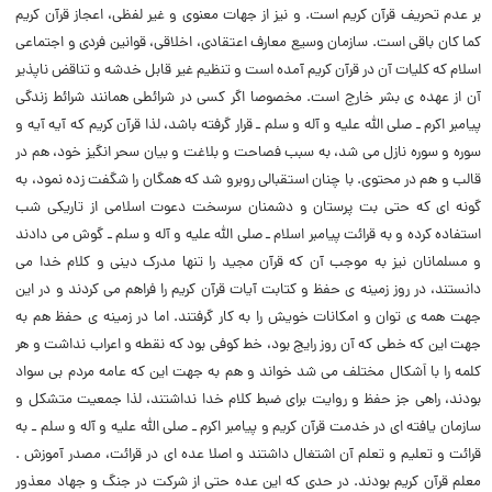
بر عدم تحریف قرآن کریم است. و نیز از جهات معنوی و غیر لفظی، اعجاز قرآن کریم
کما کان باقی است. سازمان وسیع معارف اعتقادی، اخلاقی، قوانین فردی و اجتماعی
اسلام که کلیات آن در قرآن کریم آمده است و تنظیم غیر قابل خدشه و تناقض ناپذیر
آن از عهده ی بشر خارج است. مخصوصا اگر کسی در شرائطی همانند شرائط زندگی
پیامبر اکرم ـ صلی الله علیه و آله و سلم ـ قرار گرفته باشد، لذا قرآن کریم که آیه آیه و
سوره و سوره نازل می شد، به سبب فصاحت و بلاغت و بیان سحر انگیز خود، هم در
قالب و هم در محتوی. با چنان استقبالی روبرو شد که همگان را شگفت زده نمود، به
گونه ای که حتی بت پرستان و دشمنان سرسخت دعوت اسلامی از تاریکی شب
استفاده کرده و به قرائت پیامبر اسلام ـ صلی الله علیه و آله و سلم ـ گوش می دادند
و مسلمانان نیز به موجب آن که قرآن مجید را تنها مدرک دینی و کلام خدا می
دانستند، در روز زمینه ی حفظ و کتابت آیات قرآن کریم را فراهم می کردند و در این
جهت همه ی توان و امکانات خویش را به کار گرفتند. اما در زمینه ی حفظ هم به
جهت این که خطی که آن روز رایج بود، خط کوفی بود که نقطه و اعراب نداشت و هر
کلمه را با اَشکال مختلف می شد خواند و هم به جهت این که عامه مردم بی سواد
بودند، راهی جز حفظ و روایت برای ضبط کلام خدا نداشتند، لذا جمعیت متشکل و
سازمان یافته ای در خدمت قرآن کریم و پیامبر اکرم ـ صلی الله علیه و آله و سلم ـ به
قرائت و تعلیم و تعلم آن اشتغال داشتند و اصلا عده ای در قرائت، مصدر آموزش .
معلم قرآن کریم بودند. در حدی که این عده حتی از شرکت در جنگ و جهاد معذور