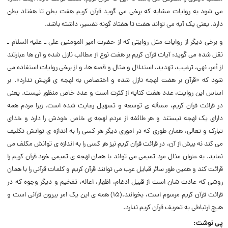
می شود به روایات مشابه که برخی می گوید قرآن کریم هفت بطن تا هفتاد بطن
دارد. یعنی یک آیه می تواند هفت تا هفتاد گونه تفسیر، داشته باشد.
و برخی دیگر از روایات مثل روایتی که از حضرت امیر المومنین علی ـ علیه السلام ـ
نقل شده می گوید: آیات قرآن کریم بر هفت نوع از مطالب نازل شده و آن ها عبارتند
از أمر، نهی، ترغیب، تهدید، استدلال و مثال و قصه ها، و از برخی روایات استفاده می
شود که «قرآن بر هفت لهجه نازل شده و اختصاص به لهجه ی قریش ندارد». بر
اساس این روایت، عدد هفت کنایه از کثرت است و عدد خاص منظور نیست. یعنی
در قرائت قرآن کریم، مسأله ی توسعه و تسهیل رعایت شده است. زیرا مردم همه
دارای یک لهجه نیستند و هر طائفه از مردم لهجه ی خاص خودش را دارد و خدای
تبارک و تعالی، همان طوری که در اموری دیگر هر کسی را به اندازه ی توانش تکلیف
می کند نه بیش از آن، در قرائت قرآن کریم نیز هر کسی را به اندازه ی توانش مکلف می
نماید. به عنوان مثال مرد تمیمی می تواند با همان لهجه ی تمیمی خود قرآن کریم را
قرائت کند و همین طور سائر قبایل عرب می توانند قرآن کریم و کلمات قرآنی را با همان
روشی که عادت شان است از قبیل ادغام، اظهار، اعاله، تفخیم و دیگر وجوه که در
قرائت قرآن کریم مرسوم است، بخوانند.(۱۵) همه ی این یک امر بیرون قرآنی است و
هیچ ارتباطی به تحریف قرآن کریم ندارد.
پی نوشت: