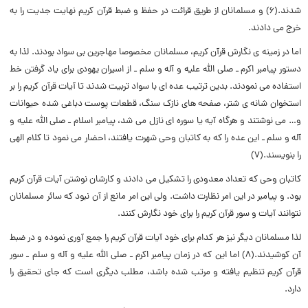
شدند.(۶) و مسلمانان از طریق قرائت در حفظ و ضبط قرآن کریم نهایت جدیت را به
خرج می دادند.
اما در زمینه ی نگارش قرآن کریم، مسلمانان مخصوصا مهاجرین بی سواد بودند. لذا به
دستور پیامبر اکرم ـ صلی الله علیه و آله و سلم ـ از اسیران یهودی برای یاد گرفتن خط
استفاده می نمودند. بدین ترتیب عده ای با سواد تربیت شدند تا آیات قرآن کریم را بر
استخوان شانه ی شتر، صفحه های نازک سنگ، قطعات پوست دباغی شده حیوانات
و… می نوشتند و هرگاه آیه یا سوره ای نازل می شد، پیامبر اسلام ـ صلی الله علیه و
آله و سلم ـ این عده را که به کاتبان وحی شهرت یافتند، احضار می نمود تا کلام الهی
را بنویسند.(۷)
کاتبان وحی که تعداد معدودی را تشکیل می دادند و کارشان نوشتن آیات قرآن کریم
بود. و پیامبر در این امر نظارت داشت. ولی این امر مانع از آن نبود که سائر مسلمانان
نتوانند آیات و سور قرآن کریم را برای خود نگارش کنند.
لذا مسلمانان دیگر نیز هر کدام برای خود آیات قرآن کریم را جمع آوری نموده و در ضبط
آن کوشیدند.(۸) اما این که در زمان پیامبر اکرم ـ صلی الله علیه و آله و سلم ـ سور
قرآن کریم تنظیم یافته و مرتب شده باشد، مطلب دیگری است که جای تحقیق را
دارد.