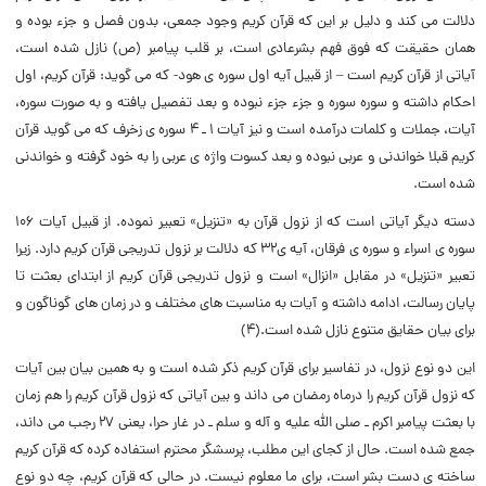
دلالت می کند و دلیل بر این که قرآن کریم وجود جمعی، بدون فصل و جزء بوده و
همان حقیقت که فوق فهم بشرعادی است، بر قلب پیامبر (ص) نازل شده است،
آیاتی از قرآن کریم است – از قبیل آیه اول سوره ی هود- که می گوید: قرآن کریم، اول
احکام داشته و سوره سوره و جزء جزء نبوده و بعد تفصیل یافته و به صورت سوره،
آیات، جملات و کلمات درآمده است و نیز آیات ۱ ـ ۴ سوره ی زخرف که می گوید قرآن
کریم قبلا خواندنی و عربی نبوده و بعد کسوت واژه ی عربی را به خود گرفته و خواندنی
شده است.
دسته دیگر آیاتی است که از نزول قرآن به «تنزیل» تعبیر نموده. از قبیل آیات ۱۰۶
سوره ی اسراء و سوره ی فرقان، آیه ی۳۲ که دلالت بر نزول تدریجی قرآن کریم دارد. زیرا
تعبیر «تنزیل» در مقابل «انزال» است و نزول تدریجی قرآن کریم از ابتدای بعثت تا
پایان رسالت، ادامه داشته و آیات به مناسبت های مختلف و در زمان های گوناگون و
برای بیان حقایق متنوع نازل شده است.(۴)
این دو نوع نزول، در تفاسیر برای قرآن کریم ذکر شده است و به همین بیان بین آیات
که نزول قرآن کریم را درماه رمضان می داند و بین آیاتی که نزول قرآن کریم را هم زمان
با بعثت پیامبر اکرم ـ صلی الله علیه و آله و سلم ـ در غار حرا، یعنی ۲۷ رجب می داند،
جمع شده است. حال از کجای این مطلب، پرسشگر محترم استفاده کرده که قرآن کریم
ساخته ی دست بشر است، برای ما معلوم نیست. در حالی که قرآن کریم، چه دو نوع