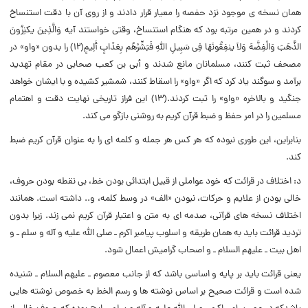
همان نسخه ی موجود نزد حفصه را معیار قرار دادند و از روی آن با دقت استنساخ
کردند و در همین مرتبه بود که هنگام استنساخ، وقتی خواستند آیه وَالَّذِینَ یکنِزُونَ
الذَّهَبَ وَالْفِضَّهَ وَلاَ ینفِقُونَهَا فِی سَبِیلِ اللّهِ فَبَشِّرْهُم بِعَذَابٍ أَلِیمٍ(۱۲) را بدون «واو» در
مصحف ثبت کنند، مسلمانان مانع شدند و أبی بن کعب صحابی در مقام تهدید
برآمد و سوگند یاد کرد که اگر «واو» را اسقاط کنند، شمشیر کشیده و با ایشان خواهد
جنگید و بالاخره «واو» را ثبت کردند.(۱۳) این فراز تاریخی نهایت دقت و اهتمام
مسلمین را در امر حفظ و ضبط قرآن کریم به روشنی بازگو می کند.
بنابراین، این طوری نبوده که هر کس هر جمله و کلمه ای را به عنوان قرآن کریم ضبط
کند.
د: اختلاف در قرائت که خود عواملی از قبیل ابتدائی بودن خط، بی نقطه بودن حروف،
خالی بودن از علایم و حرکات، نبودن «الف» در وسط کلمه، و.. داشته است. همانند
اختلاف نسخه های قرآنی، صدمه ای به متن و اعتبار قرآن کریم نمی زند. زیرا بدون
تردید قرائت باید به همان طریقه و اسلوب پیامبر اکرم ـ صلی الله علیه و آله و سلم ـ و
اهل بیت ـ علیهم السلام ـ و اصحاب گرامیش اعمال شود.
یعنی قرائت باید بر پایه و اساسی باشد که از جانب معصوم ـ علیهم السلام ـ شنیده
شده است و قرائت صحیح بر اساس نوشته ها و رسم الخط به خصوص نوشته هایی