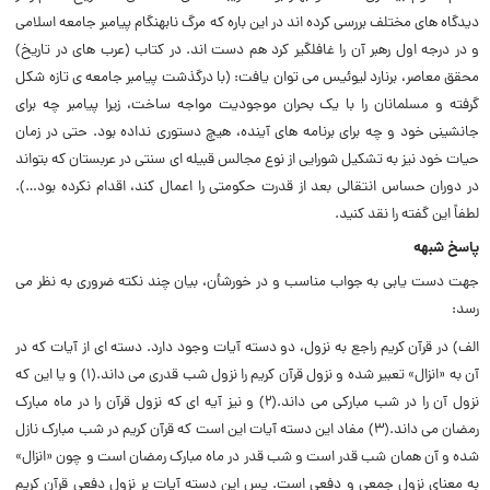
دیدگاه های مختلف بررسی کرده اند در این باره که مرگ نابهنگام پیامبر جامعه اسلامی
و در درجه اول رهبر آن را غافلگیر کرد هم دست اند. در کتاب (عرب های در تاریخ)
محقق معاصر، برنارد لیوئیس می توان یافت: (با درگذشت پیامبر جامعه ی تازه شکل
گرفته و مسلمانان را با یک بحران موجودیت مواجه ساخت، زیرا پیامبر چه برای
جانشینی خود و چه برای برنامه های آینده، هیچ دستوری نداده بود. حتی در زمان
حیات خود نیز به تشکیل شورایی از نوع مجالس قبیله ای سنتی در عربستان که بتواند
در دوران حساس انتقالی بعد از قدرت حکومتی را اعمال کند، اقدام نکرده بود…).
لطفاً این گفته را نقد کنید.
پاسخ شبهه
جهت دست یابی به جواب مناسب و در خورشأن، بیان چند نکته ضروری به نظر می
رسد:
الف) در قرآن کریم راجع به نزول، دو دسته آیات وجود دارد. دسته ای از آیات که در
آن به «انزال» تعبیر شده و نزول قرآن کریم را نزول شب قدری می داند.(۱) و یا این که
نزول آن را در شب مبارکی می داند.(۲) و نیز آیه ای که نزول قرآن را در ماه مبارک
رمضان می داند.(۳) مفاد این دسته آیات این است که قرآن کریم در شب مبارک نازل
شده و آن همان شب قدر است و شب قدر در ماه مبارک رمضان است و چون «انزال»
به معنای نزول جمعی و دفعی است. پس این دسته آیات بر نزول دفعی قرآن کریم