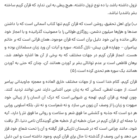
نزول داشته باشد یا ده نوع نزول داشته، هیچ ربطی به این ندارد که قرآن کریم ساخته
بشر باشدیا نباشد.
ب) برای اهل تحقیق، روشن است که قرآن کریم تنها کتاب آسمانی است که با داشتن
صدها و هزارها میلیون دشمن، روزگاری طولانی را با مصونیت گذرانیده و با اعجاز خود
باقی مانده و این خود دلیل برآن است که قرآن موجود، همان قرآنی است که بر خاتم
پیامبران – چهارده قرن پیش- نازل گشته، سوره و آیات آن ورد زبان مسلمانان بوده و
هست. اعجاز قرآن کریم در جهات مختلف که به برخی از آن ها اشاره خواهد شد،
برهان قاطعی است بر عدم توانائی بشر بر آوردن همانند آن، چنان که حتی به آوردن
همانند یک سوره هم تحدی کرده است.(۵)
قرآن کریم، کلام خدا است و از جهات مختلف خارق العاده و معجزه جاویدانی پیامبر
است. از جهت لفظی، کسانی که به زبان عربی آشنایی دارند نمی توانند تردید کنند.
چون لهجه ی قرآن کریم، لهجه ی شیوایی است که درک آن انسان را از زیبائی خود
مبهوت و زبان را از وصف آن زبون می سازد و نه شعراست و نه نثر، بلکه اسلوبی ورایی
هر دو است که جذبه و کششی ما فوق شعر و سلامت و روانی ما فوق نثر را دارد، آیه
یا جمله ای از قرآن کریم در میان خطبه ای از خطبه های گویندگان نامی دنیا، اگر یافت
شود، مانند چراغی است که در شبستان تاریکی قرار گرفته و آن را تحت شعاع خود قرار
می دهد و این وصف از گذشته تا حال برای قرآن کریم، وجود داشته است و این دلیل