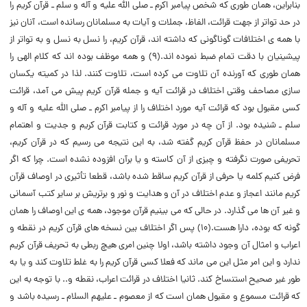
بنابراین، همان طوری که شخص پیامبر اکرم ـ صلی الله علیه و آله و سلم ـ قرآن کریم را
در حد تواتر از جهت قرائت، الفاظ، جملات و آیات به مسلمانان رسانده است، آنان نیز
با همه ی اختلافات گوناگونی که داشته اند، قرآن کریم، را نسل به نسل و به تواتر از
پیشینیان با دقت تمام ضبط نموده اند.(۹) و همه موظف بوده اند که کلام الهی را
همان طوری که آورنده آن تلاوت می کرده است، تلاوت کنند. لذا در کمیته یکسان
سازی مصاحف وقتی اختلاف در قرائت آیه و جمله قرآن کریم پیش می آمد، قرائت
کسی مقبول بود که قرائت آیه مورد اختلاف را از پیامبر اکرم ـ صلی الله علیه و آله و
سلم ـ شنیده بود. از آن چه در مورد قرائت و کتابت قرآن کریم و جدیت و اهتمام
مسلمانان در حفظ قرآن کریم گفته شد، به این نتیجه می رسیم که در قرآن کریم،
تحریفی صورت نگرفته و چیزی از آن کاسته و یا برآن افزوده نشده است. چرا که اگر
فرض کنیم کلمه یا حرفی از قرآن کریم ساقط شده باشد، قطعا تأثیری در اوصاف قرآن
کریم مانند اعجاز و عدم اختلاف در آن و هدایت و نور و برتریش بر سایر کتب آسمانی
و غیر آن ها می گذارد. در حالی که می بینیم قرآن موجود، همه ی این اوصاف را همان
گونه که بوده، دارا هست.(۱۰) پس اگر اختلاف بین نسخه های قرآن کریم در نقطه و
اعراب و امثال آن وجود داشته باشد، اولا چنین امری هیچ ربطی به تحریف قرآن کریم
ندارد و این امر مثل این می ماند که فعلا کسی قرآن کریم را به غلط تلاوت کند و یا به
طور غیر صحیح استنساخ کند. ثانیا اختلاف در قرائت اعراب، نقطه و.. با توجه به این
که قرائت مسموع و مقبول همان است که از معصوم ـ علیهم السلام ـ رسیده باشد و