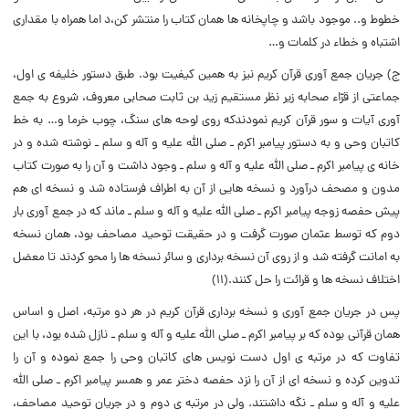
خطوط و.. موجود باشد و چاپخانه ها همان کتاب را منتشر کن،د اما همراه با مقداری
اشتباه و خطاء در کلمات و…
ج) جریان جمع آوری قرآن کریم نیز به همین کیفیت بود. طبق دستور خلیفه ی اول،
جماعتی از قرّاء صحابه زیر نظر مستقیم زید بن ثابت صحابی معروف، شروع به جمع
آوری آیات و سور قرآن کریم نمودندکه روی لوحه های سنگ، چوب خرما و… به خط
کاتبان وحی و به دستور پیامبر اکرم ـ صلی الله علیه و آله و سلم ـ نوشته شده و در
خانه ی پیامبر اکرم ـ صلی الله علیه و آله و سلم ـ وجود داشت و آن را به صورت کتاب
مدون و مصحف درآورد و نسخه هایی از آن به اطراف فرستاده شد و نسخه ای هم
پیش حفصه زوجه پیامبر اکرم ـ صلی الله علیه و آله و سلم ـ ماند که در جمع آوری بار
دوم که توسط عثمان صورت گرفت و در حقیقت توحید مصاحف بود، همان نسخه
به امانت گرفته شد و از روی آن نسخه برداری و سائر نسخه ها را محو کردند تا معضل
اختلاف نسخه ها و قرائت را حل کنند.(۱۱)
پس در جریان جمع آوری و نسخه برداری قرآن کریم در هر دو مرتبه، اصل و اساس
همان قرآنی بوده که بر پیامبر اکرم ـ صلی الله علیه و آله و سلم ـ نازل شده بود، با این
تفاوت که در مرتبه ی اول دست نویس های کاتبان وحی را جمع نموده و آن را
تدوین کرده و نسخه ای از آن را نزد حفصه دختر عمر و همسر پیامبر اکرم ـ صلی الله
علیه و آله و سلم ـ نگه داشتند. ولی در مرتبه ی دوم و در جریان توحید مصاحف،