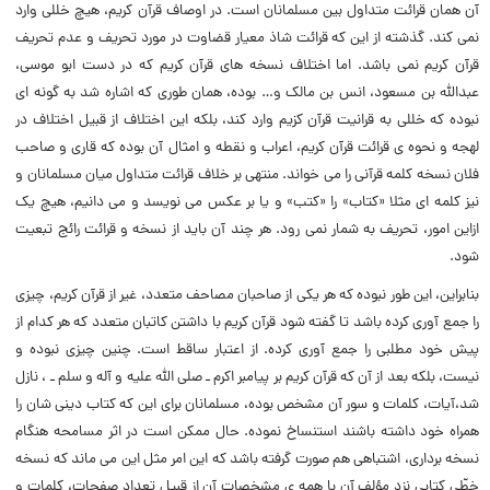
آن همان قرائت متداول بین مسلمانان است. در اوصاف قرآن کریم، هیچ خللی وارد
نمی کند. گذشته از این که قرائت شاذ معیار قضاوت در مورد تحریف و عدم تحریف
قرآن کریم نمی باشد. اما اختلاف نسخه های قرآن کریم که در دست ابو موسی،
عبدالله بن مسعود، انس بن مالک و… بوده، همان طوری که اشاره شد به گونه ای
نبوده که خللی به قرانیت قرآن کزیم وارد کند، بلکه این اختلاف از قبیل اختلاف در
لهجه و نحوه ی قرائت قرآن کریم، اعراب و نقطه و امثال آن بوده که قاری و صاحب
فلان نسخه کلمه قرآنی را می خواند. منتهی بر خلاف قرائت متداول میان مسلمانان و
نیز کلمه ای مثلا «کتاب» را «کتب» و یا بر عکس می نویسد و می دانیم، هیچ یک
ازاین امور، تحریف به شمار نمی رود. هر چند آن باید از نسخه و قرائت رائج تبعیت
شود.
بنابراین، این طور نبوده که هر یکی از صاحبان مصاحف متعدد، غیر از قرآن کریم، چیزی
را جمع آوری کرده باشد تا گفته شود قرآن کریم با داشتن کاتبان متعدد که هر کدام از
پیش خود مطلبی را جمع آوری کرده. از اعتبار ساقط است. چنین چیزی نبوده و
نیست، بلکه بعد از آن که قرآن کریم بر پیامبر اکرم ـ صلی الله علیه و آله و سلم ـ ، نازل
شد،آیات، کلمات و سور آن مشخص بوده، مسلمانان برای این که کتاب دینی شان را
همراه خود داشته باشند استنساخ نموده. حال ممکن است در اثر مسامحه هنگام
نسخه برداری، اشتباهی هم صورت گرفته باشد که این امر مثل این می ماند که نسخه
خطّی کتابی نزد مؤلف آن با همه ی مشخصات آن از قبیل تعداد صفحات، کلمات و