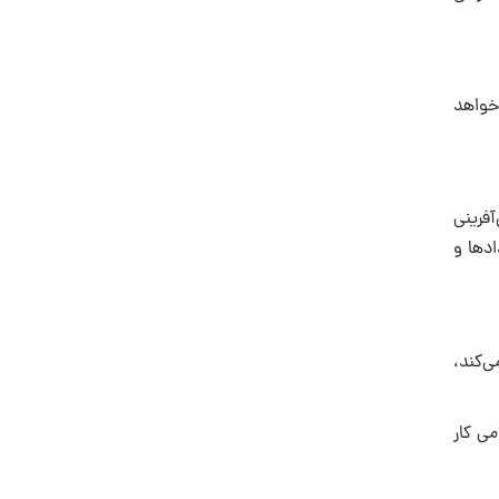
خواهد
فرینى
ادها و
ى‌کند،
مى کار