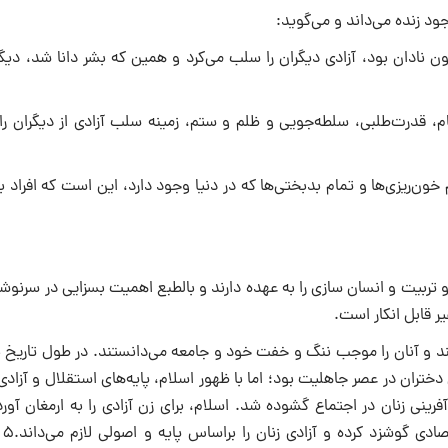
جود زنده مى‌داند و مى‌گوید:
ون نادان بود، آزادى دیگران را سلب مى‌کرد و همین که بشر دانا شد، دیگ
م، قدرت‌طلبى، سلطه‌جویى و ظلم و ستم، زمینه سلب آزادى از دیگران را 
ن‌ریزى‌ها و تمام بدبختى‌ها که در دنیا وجود دارد، این است که افراد ب
و تربیت و انسان سازى را به عهده دارند و بالطبع اهمیت بسزایى در سرن
 قابل انکار است.
ند و آنان را موجب ننگ و خفت خود و جامعه مى‌دانستند. در طول تاریخ ب
تران در عصر جاهلیت بود؛ اما با ظهور اسلام، پایه‌هاى استقلال و آزادى
نى زنان در اجتماع گشوده شد. اسلام، براى زن آزادى را به ارمغان آورد
خمینى(ره) 