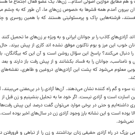
ت و هم مطابق موازین اصولى اسلام… زن‌ها، یک عضو فعال اجتماع ما هستن
زندان بیرون آمدم همه قشرها به خصوص زن‌هاى ما، آن طور که به چشم من
 هستند، فرشته‌هایى پاک و پرمسئولیتى هستند که با همین روسرى و چا
د آزادى‌هاى کاذب را بر جوانان ایرانى و به ویژه بر زن‌هاى ما تحمیل کنند 
جوانان خوب این مرز و بوم تاکنون موفق نشده اند کارى از پیش ببرند. حا
دنبال مى‌کنند؟ پاسخ این سؤال روشن است و آن این که بیگانگان، با 
ى و نامناسب، جوانان را به فساد بکشانند و از پیش رفت باز دارند و بعد 
 خوبى معلوم مى‌شود که پشت این آزادى‌هاى دروغین و ظاهرى، نقشه‌هاى
ند.
 سوء و گم راه کننده نشان مى‌دهند. آن‌ها آزادى را در بى‌عفتى مى‌بینند، آز
این اسارت است و آزادى نیست. اگر خود ما به تحلیل بنشینیم و زن قبل از 
ارى داشته‌ایم و حتى در برخى موارد مى‌توان گفت درصد این پیش رفت‌ها 
ا بوده است و این نشانه بارز وجود آزادى زن در سال‌هاى اخیر بوده است، 
 نمى‌شود.
ى بزرگ در راه آزادى حقیقى زنان برداشتند و زن را از تباهى و فرورفتن د