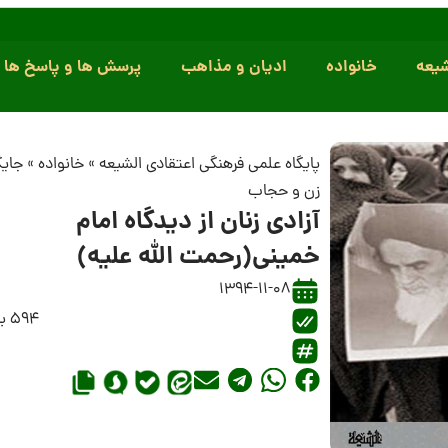
یعه
خانواده
ادیان و مذاهب
پرسش ها و پاسخ ها
پایگاه علمی فرهنگی اعتقادی الشیعه
»
خانواده
»
جایگ
زن و حجاب
آزادى زنان از دیدگاه امام
خمینى(رحمت الله علیه)
1394-11-08
594 بازدید