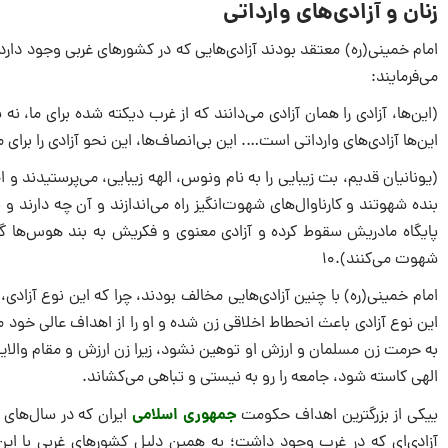
زنان و آزادى‌هاى وارداتى
امام خمینى(ره) معتقد بودند آزادى‌هایى که در کشورهاى غربى وجود دارد 
مى‌فرمایند:
(این‌ها، آزادى را همان آزادى مى‌دانند که از غرب دیکته شده براى ما، 
این‌ها آزادى‌هاى وارداتى است…. این بى‌انصاف‌ها، این نحو آزادى را براى ما
(یونانیان قدیم، بت زیبایى را به نام ونوس، الهه زیبایى، مى‌پرستیدند
بنده شهوتند و کارناوال‌هاى شهوت‌انگیز راه مى‌اندازند و آن چه دارند
پایگاه مادریش سقوط کرده و آزادى معنوى و فکریش به بند هوس‌ها گرف
شهوت مى‌کنند).۱۰
امام خمینى(ره) با چنین آزادى‌هایى مخالف بودند، چرا که این نوع آزاد
این نوع آزادى باعث انحطاط اخلاقى زن شده و او را از اهداف عالى خود 
به حرمت زن مسلمان و ارزش او توهین نشود، زیرا زن ارزش و مقام والا
الهى کاسته شود، جامعه را رو به نیستى و تباهى مى‌کشاند.
جمهورى اسلامى
ییکى از بزرگترین اهداف حکومت
ایران که در سال‌هاى 
آزادى‌اى که در غرب وجود داشت؛ به همین دلیل کشورهاى غربى با این