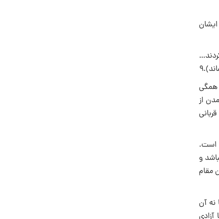
 ایشان
کردند…
ند).۹
و همگى
مدن از
ربانى
ى است.
باشد و
 مقام
 نه آن
آزادى