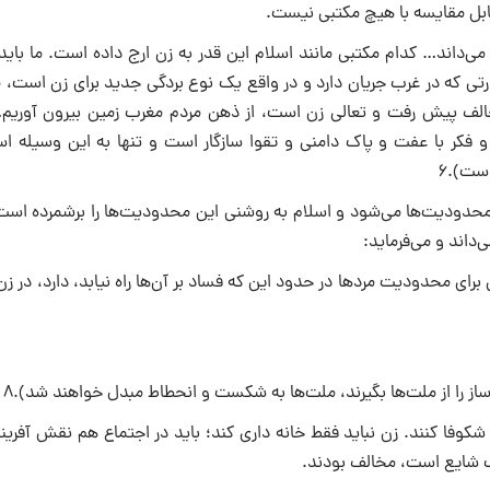
قابل مقایسه با هیچ مکتبى نیست.
‌داند… کدام مکتبى مانند اسلام این قدر به زن ارج داده است. ما باید 
صورتى که در غرب جریان دارد و در واقع یک نوع بردگى جدید براى زن است،
خالف پیش رفت و تعالى زن است، از ذهن مردم مغرب زمین بیرون آوریم…
 فکر با عفت و پاک دامنى و تقوا سازگار است و تنها به این وسیله ا
ست).۶
حدودیت‌ها مى‌شود و اسلام به روشنى این محدودیت‌ها را برشمرده است.
داند و مى‌فرماید:
اى محدودیت مردها در حدود این که فساد بر آن‌ها راه نیابد، دارد، در زن
ساز را از ملت‌ها بگیرند، ملت‌ها به شکست و انحطاط مبدل خواهند شد).۸
شکوفا کنند. زن نباید فقط خانه دارى کند؛ باید در اجتماع هم نقش آفرین
 غرب شایع است، مخالف بودند.