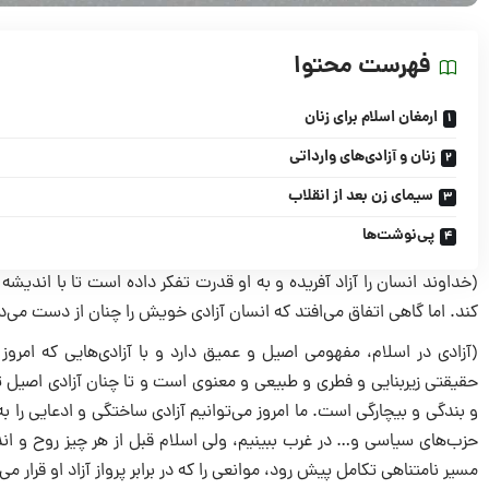
فهرست محتوا
ارمغان اسلام براى زنان
زنان و آزادى‌هاى وارداتى
سیماى زن بعد از انقلاب
پی‌نوشت‌ها
(خداوند انسان را آزاد آفریده و به او قدرت تفکر داده است تا با اندیشه
کند. اما گاهى اتفاق مى‌افتد که انسان آزادى خویش را چنان از دست مى‌ده
(آزادى در اسلام، مفهومى اصیل و عمیق دارد و با آزادى‌هایى که امر
حقیقتى زیربنایى و فطرى و طبیعى و معنوى است و تا چنان آزادى اصیل تحق
و بندگى و بیچارگى است. ما امروز مى‌توانیم آزادى ساختگى و ادعایى را ب
حزب‌هاى سیاسى و… در غرب ببینیم، ولى اسلام قبل از هر چیز روح و اندی
مسیر نامتناهى تکامل پیش رود، موانعى را که در برابر پرواز آزاد او قرار مى‌