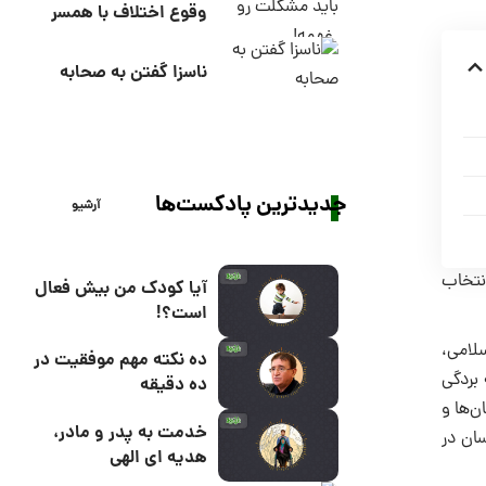
وقوع اختلاف با همسر
ناسزا گفتن به صحابه
جدیدترین پادکست‌ها
آرشیو
انتخاب
آیا کودک من بیش فعال
است؟!
لامى،
ده نکته مهم موفقیت در
 بردگى
ده دقیقه
ن‌ها و
خدمت به پدر و مادر،
سان در
هدیه ای الهی