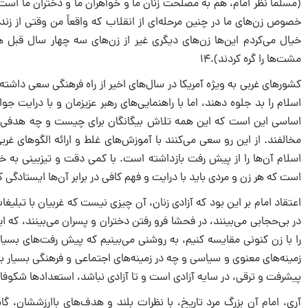
(مسلماً نظر امام، هم به مصلحت زنان ما و خواهران ما و دختران ما اس
خصوص زن‌هاى ما در چنین مرحله‌اى از انقلاب که واقعاً من وقتى از 
خیال مى‌کردم این‌ها زن‌هاى دیگرى غیر از زن‌هاى سه چهار سال قبل
مشت‌ها را گره کردند).۱۴
کشورهاى غربى به ویژه آمریکا در سال‌هاى اخیر از راه فرهنگى سعى داشته‌ان
اسلام را بد جلوه دهند، اما با راهنمایى‌هاى رهبر عزیزمان و با درایت 
اساسى این است که این همه تلاش بیگانگان براى چیست و چه هدفى را 
مخالفند. از این رو سعى مى‌کنند با آموزش‌هاى غلط و ارائه الگوهاى غرب
اسلام آن‌ها را از پیش رفت بازداشته است. با کمى دقت و تیزبینى به
است که هر زن و مردى باید با درایت و فهم کافى در برابر آن‌ها ایستادگى ک
اعتقاد امام بر این بود که آزادى زنان، آن چیزى نیست که غربیان با تبلیغات
در بى‌حجابى مى‌بینند، در فحشا فرو رفتن دختران و پسران مى‌بینند، که 
را با زن کنونى مقایسه کنیم، به روشنى مى‌بینیم که پیش رفت‌هاى بسی
زمینه‌هاى معنوى و سیاسى و چه در زمینه‌هاى اجتماعى و فرهنگى بسیار بال
پیشرفت و ترقى، در سایه آزادى است و تا آزادى نباشد، استعدادها شکوفا
آرى، امام آن بزرگ مرد تاریخ، با نظرات بلند و هدف‌هاى باارزششان، گام