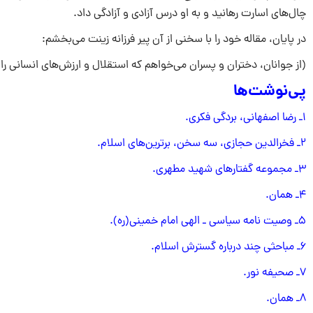
چال‌هاى اسارت رهانید و به او درس آزادى و آزادگى داد.
در پایان، مقاله خود را با سخنى از آن پیر فرزانه زینت مى‌بخشم:
(از جوانان، دختران و پسران مى‌خواهم که استقلال و ارزش‌هاى انسانى را و
پی‌نوشت‌ها
۱ـ رضا اصفهانى، بردگى فکرى.
۲ـ فخرالدین حجازى، سه سخن، برترین‌هاى اسلام.
۳ـ مجموعه گفتارهاى شهید مطهرى.
۴ـ همان.
۵ـ وصیت نامه سیاسى ـ الهى امام خمینى(ره).
۶ـ مباحثى چند درباره گسترش اسلام.
۷ـ صحیفه نور.
۸ـ همان.