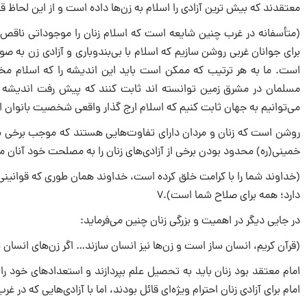
معتقدند که بیش ترین آزادى را اسلام به زن‌ها داده است و از این لحاظ 
(متأسفانه در غرب چنین شایعه است که اسلام زنان را موجوداتى ناقص مى
براى جوانان غربى روشن سازیم که اسلام با بى‌بندوبارى و آزادى زن به 
است. ما به هر ترتیب که ممکن است باید این اندیشه را که اسلام م
مسلمان در مشرق زمین توانسته اند ثابت کنند که پیش رفت اندیشه و
مى‌توانیم به جهان ثابت کنیم که اسلام ارج گذار واقعى شخصیت بانوان ا
روشن است که زنان و مردان داراى تفاوت‌هایى هستند که موجب برخى م
خمینى(ره) محدود بودن برخى از آزادى‌هاى زنان را به مصلحت خود آنان مى‌
(خداوند شما را با کرامت خلق کرده است، خداوند همان طورى که قوانینى بر
دارد؛ همه براى صلاح شما است).۷
در جایى دیگر در اهمیت و بزرگى زنان چنین مى‌فرماید:
(قرآن کریم، انسان ساز است و زن‌ها نیز انسان سازند… اگر زن‌هاى انسان 
امام معتقد بود زنان باید به تحصیل علم بپردازند و استعدادهاى خود را 
امام براى آزادى زنان احترام ویژه‌اى قائل بودند، اما با آزادى‌هایى که در