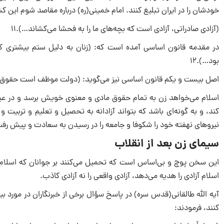
خودشان را در ایران تبلیغ کنند. امام خمینى(ره) درباره مقاصد شوم این ک
(آزادى صادراتى، آزادى است که بچه‌هاى ما را به فحشا مى‌کشاند…).۱۱
در مقدمه قانون اساسى آمده است که: (زنان به دلیل ستم بیشترى که
بود…).۱۲
اصل بیست و یکم قانون اساسى نیز مى‌گوید: (دولت موظف است حقوق زن ر
اسلام مى‌خواهد زن به تمام حقوق مادى و معنوى خویش برسد و در عی
کند، و به گونه‌اى باشد که بتواند آزادانه به تحصیل و تعلیم و تربیت و 
نیروهاى نهفته خود را شکوفا و جامعه را در رسیدن به سعادت و پیش رف
سیماى زن بعد از انقلاب
این سخن پوچ و بى‌اساس است که تحمیل مى‌کنند بر جوانان که اسلام شما 
اسلام آزادى را هدیه مى‌دهد، آزادى واقعى را نه آزادى کاذب.
آیه اللّه طالقانى(قدس سره) در پاسخ سؤال برخى از خبرنگاران در مورد بیان
کنند، فرمودند: