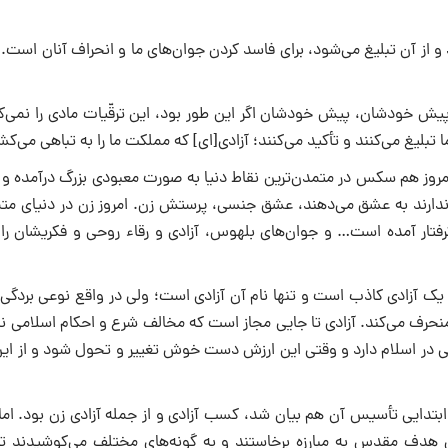
و از آن تبلیغ مى‌شود، براى فاسد کردن جوان‌هاى ما و انحراف آنان است.
نه پیش خودشان، پیش خودشان اگر این طور بود، این ترقّیات مادى را نمى‌
 تبلیغ مى‌کنند و تأکید مى‌کنند؛ آزادى[اى] که مملکت ما را به تباهى مى‌کشا
 و امروز هم سکس در متمدن‌ترین نقاط دنیا به صورت معبودى بزرگ درآمده 
 و ندارند به عشق مى‌دهند، عشق جنسى، پرستش زن. امروز زن در دنیاى مت
تار آمده است… و جوان‌هاى بلهوس، آزادى و رقاء روحى و فکریشان را ق
ى، یک آزادى کاذب است و تنها نام آن آزادى است؛ ولى در واقع نوعى بردگ
منحرف مى‌کند. آزادى تا جایى مجاز است که مخالف شرع و احکام اسلامى ن
یى در اسلام دارد و وقتى این ارزش دست خوش تغییر و تحول شود و از این
ابتدایى تأسیس آن هم بیان شد، کسب آزادى و از جمله آزادى زن بود. اما
 هدف مقدس به مبارزه برخاستند و به گونه‌هاى مختلف مى‌کوشیدند تا 