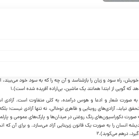
 خویش، راه سود و زیان را بازشناسد و آن چه را که به سود خود مى‌بیند، 
د که گویى از ابتدا همانند یک ماشین، بى‌اراده آفریده شده است).۱
وز به صورت شعار و ادعا و هوس درآمده، به کلى متفاوت است. آزادى اس
ق نیابد، آزادى‌هاى روبنایى و ظاهری توخالى، نه تنها آزادى نیست؛ بلکه
ه صورت دکوراسیون‌هاى رنگ روغنى در میدان‌ها و پارک‌هاى عمومى و پارلما
شه انسان را به صورت یک قانون زیربنایى آزاد مى‌سازد. و براى آن که ان
گیرد، درهم مى‌کوبد).۲