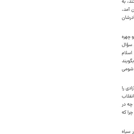
د، به
 آمد،
درشان
و چهره
ل سؤال
اسلام
بگویند
 شومى
ادى را
انقلاب
چه در
چرا که
ر سیاه