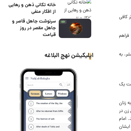
خانه تکانی ذهن و رهایی
از افکار منفی
ر کافى
سرنوشت جاهل قاصر و
جاهل مقصر در روز
قیامت
فراهم
شر، به
اپلیکیشن نهج البلاغه
وشت یک
ه زنان
 زن در
. امام
نقش زنان را در صحنه‌هاى مختلف اجتماعى، سیاسى و اقتصادى گوشزد کرده و آزادى زنان را براساس پایه و اصولى لازم مى‌داند.۵ ایشان