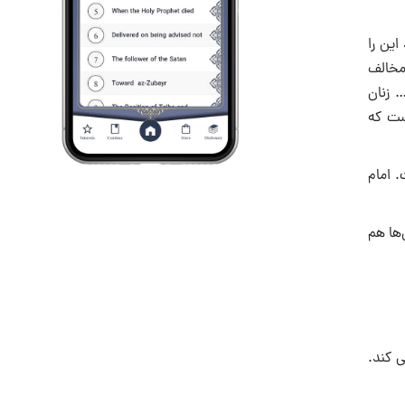
این را
 مخالف
 زنان
ست که
 امام
‌ها هم
ى کند.