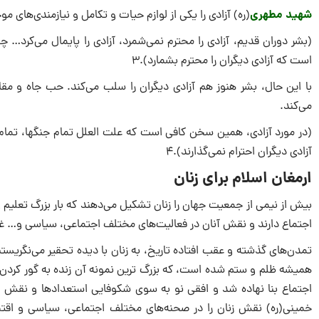
شهید مطهرى
(ره) آزادى را یکى از لوازم حیات و تکامل و نیازمندى‌هاى مو
(بشر دوران قدیم، آزادى را محترم نمى‌شمرد، آزادى را پایمال مى‌کرد… چ
است که آزادى دیگران را محترم بشمارد).۳
با این حال، بشر هنوز هم آزادى دیگران را سلب مى‌کند. حب جاه و مقا
مى‌کند.
(در مورد آزادى، همین سخن کافى است که علت العلل تمام جنگها، تمام خو
آزادى دیگران احترام نمى‌گذارند).۴
ارمغان اسلام براى زنان
بیش از نیمى از جمعیت جهان را زنان تشکیل مى‌دهند که بار بزرگ تعلیم 
اجتماع دارند و نقش آنان در فعالیت‌هاى مختلف اجتماعى، سیاسى و… غیر
تمدن‌هاى گذشته و عقب افتاده تاریخ، به زنان با دیده تحقیر مى‌نگریست
همیشه ظلم و ستم شده است، که بزرگ ترین نمونه آن زنده به گور کردن دخ
اجتماع بنا نهاده شد و افقى نو به سوى شکوفایى استعدادها و نقش آفری