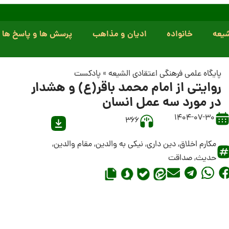
یعه
خانواده
ادیان و مذاهب
پرسش ها و پاسخ ها
پایگاه علمی فرهنگی اعتقادی الشیعه
»
پادکست
روایتی از امام محمد باقر(ع) و هشدار
در مورد سه عمل انسان
1404-07-30
366
مکارم اخلاق
,
دین داری
,
نیکی به والدین
,
مقام والدین
,
حدیث
,
صداقت