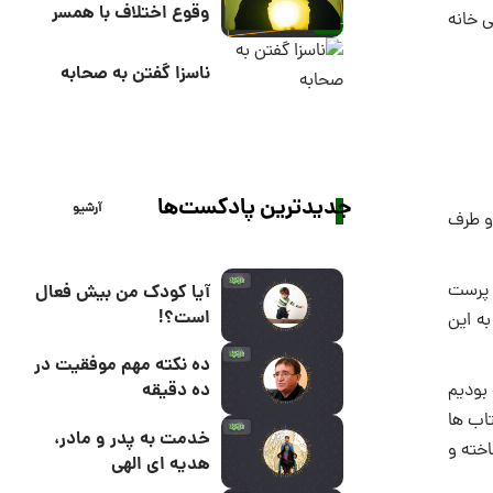
وقوع اختلاف با همسر
ن كعبه یعنى خانه
ناسزا گفتن به صحابه
جدیدترین پادکست‌ها
آرشیو
دو طرف
 پرست
آیا کودک من بیش فعال
است؟!
به این
ده نکته مهم موفقیت در
ده دقیقه
 بودیم
تاب ها
خدمت به پدر و مادر،
اخته و
هدیه ای الهی