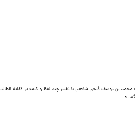
و محمد بن یوسف گنجى شافعى با تغییر چند لفظ و كلمه در كفایة الطالب
گفت: