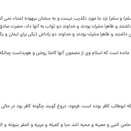
سلم) و سلم) نزد ما مورد تكذیب نیست و به سخنان بیهوده اعتناء نمی كن
شتند و ظاهرا مشرك بودند و خداوند دو ثواب به آنها داد، حضرت صادق 
داشتند و ظاهرا مشرك بودند و خداوند دو پاداش (یكى براى ایمان و یكى
لم) مانده است كه اسلام وى از مضمون آنها كاملا روشن و هویداست چنانكه
ابوطالب كافر بوده است. فرمود: دروغ گویند چگونه كافر بود در حالی 
مى النبى و معینه و محبه اشد حبا و كفیله و مربیه و المقر بنبوته و ا