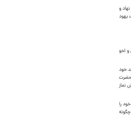
هاد و
 یهود
 و اخو
د خود
ن حضرت
ش نماز
ود را
چگونه