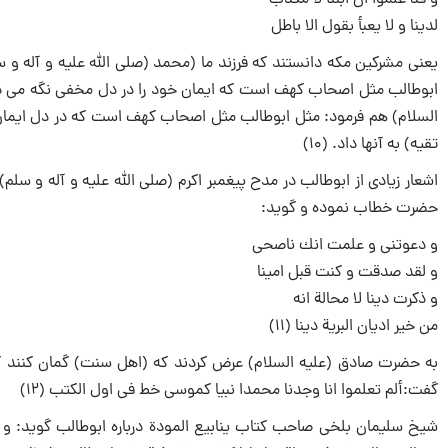
و قد علموا ان ابننا لا مكذب‏
لدینا و لا یعبأ بقول الا باطل
یعنى مشركین مكه دانستند كه فرزند ما (محمد (صلى الله علیه و آله و 
ابوطالب مثل اصحاب كهف است كه ایمان خود را در دل مخفى نگه می دا
السلام) هم فرمود: مثل ‏ابوطالب مثل اصحاب كهف است كه در دل ایمان 
تقیه) به آنها داد. (10)
اشعار زیادى از ابوطالب در مدح پیغمبر اكرم (صلى الله علیه و آله و س
حضرت خطاب نموده و گوید:
و دعوتنى و علمت انك ناصحى‏
و لقد صدقت و كنت قبل امینا
و ذكرت دینا لا محالة انه‏
من خیر ادیان البریة دینا (11)
به حضرت صادق (علیه السلام) عرض كردند كه (اهل سنت) گمان كنند كه 
گفت:ألم تعلموا انا وجدنا محمدا نبیا كموسى خط فى اول الكتب (12)
شیخ سلیمان بلخى صاحب كتاب ینابیع المودة درباره ابوطالب گوید: و حا