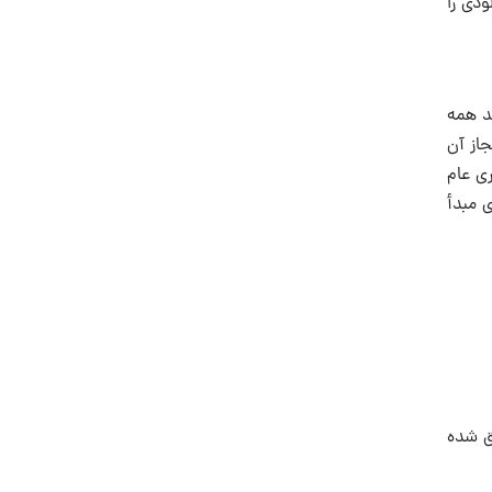
ودى را
د همه
جاز آن
نبى اكرم نیز در همانسال بوده است تا 71 سال پس از آنواقعه یعنى تا سال 18 هجرى عام
 مبدأ
تق شده