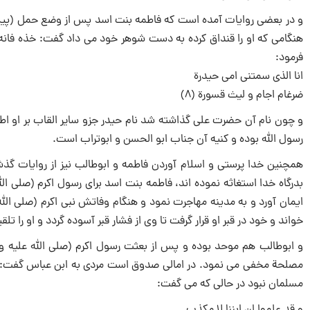
و در بعضى روایات آمده است كه فاطمه بنت اسد پس از وضع حمل (پیش از
هنگامی كه او را قنداق كرده به دست شوهر خود می داد گفت: خذه فان
فرمود:
انا الذى سمتنى امى حیدرة
ضرغام اجام و لیث قسورة (8)
و چون نام آن حضرت على گذاشته شد نام حیدر جزو سایر القاب بر او اطل
رسول الله بوده و كنیه آن جناب ابو الحسن و ابوتراب است.
همچنین خدا پرستى و اسلام آوردن فاطمه و ابوطالب نیز از روایات گذش
بدرگاه خدا استغاثه نموده ‏اند، فاطمه بنت اسد براى رسول اكرم (صلى ال
ایمان آورد و به مدینه مهاجرت نمود و هنگام وفاتش نبى اكرم (صلى الله 
خواند و خود در قبر او قرار گرفت تا وى از فشار قبر آسوده گردد و او را تلقی
و ابوطالب هم موحد بوده و پس از بعثت رسول اكرم (صلى الله علیه و 
مصلحة مخفى می نمود. در امالى صدوق است مردى به ابن عباس گفت: اى 
مسلمان نبود در حالی كه می گفت: