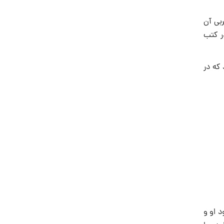
بى آن
ر كتب
 كه در
د او و