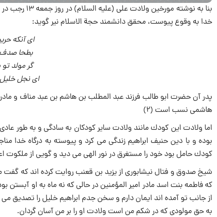
خدا به وقوع پیوست، محقق دانشمند حجة الاسلام نیر گوید:
اى آنكه حری
بطحا صدف گ
گر مولد تو 
اى نجل خلیل 
پدر آن حضرت ابو طالب فرزند عبد المطلب بن هاشم بن عبد مناف و مادرش
هاشمى نسب است (2)
اما ولادت این كودك مانند ولادت سایر كودكان به سادگى و به طور عاد
بوده و با دین حنیف ابراهیم زندگى می كرد و پیوسته به درگاه خدا مناجا
كودك حامل بود خود را مستغرق در نور الهى می دید و گویی از ملكوت اعلى
شیخ صدوق و فتال نیشابورى از یزید بن قعنب روایت كرده ‏اند كه گفت من
كه فاطمه بنت اسد مادر امیر المؤمنین در حالی كه نه ماه به او آبستن ب
از جانب تو آمده ‏اند ایمان دارم و سخن جدم ابراهیم خلیل را تصدیق می ك
به حق مولودى كه در شكم من است ولادت او را بر من آسان گردان.