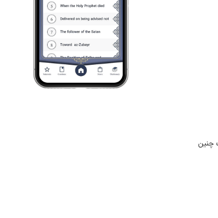
 چنین