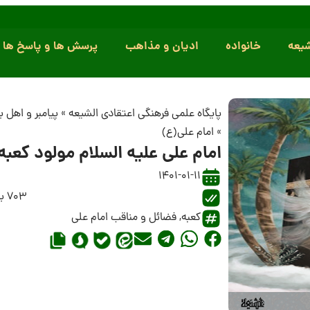
یعه
خانواده
ادیان و مذاهب
پرسش ها و پاسخ ها
پایگاه علمی فرهنگی اعتقادی الشیعه
»
پیامبر و اهل 
»
امام علی(ع)
امام علی علیه السلام مولود کعبه
1401-01-11
703 بازدید
کعبه
,
فضائل و مناقب امام علی