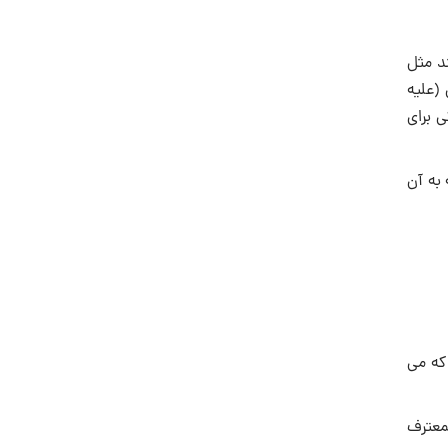
د مثل
(علیه
 براى
 به آن
كه می
لمعترف