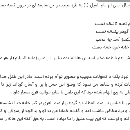
بنا به نوشته مورخین ولادت على (علیه السلام) در روز جمعه 13 رجب در سال سی ام عام الفیل (1) به طرز عجیب و بی سابقه‏ اى در درو
م كعبه كاشانه تست‏
وهر یكدانه تست‏
بكعبه آمد چه عجب‏
خانه خود خانه تست
 هم فاطمه دختر اسد بن هاشم بود بنا بر این على (علیه السلام) از هر 
ى نبود بلكه با تحولات عجیب و معنوى توأم بوده است. مادر این طفل خدا
ت كرده و تقاضا می نمود كه وضع این حمل را بر او آسان گرداند زیرا تا 
 به وى الهام شده بود كه این طفل با سایر موالید فرق بسیار دارد.
 با عباس بن عبد المطلب و گروهى از عبد العزى در كنار خانه خدا نشسته
ود و درد مخاض داشت آمد و گفت: خدایا من به تو و بدانچه از رسولان و ك
نم و اوست كه این بیت عتیق را بنا نهاده است. به حق آنكه این خانه را س