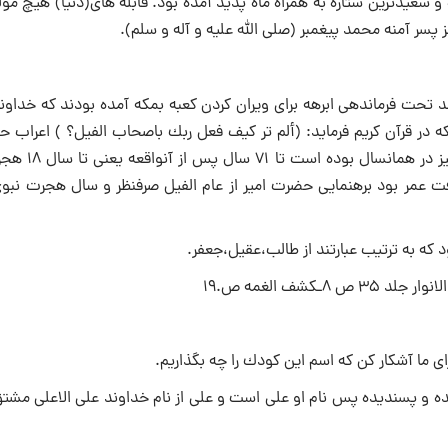
 سعیدترین ستاره به همراه ماه پدید آمده بود. قابله‏ هاى(دنیا) هیچ مول
جز پسر آمنه محمد پیغمبر (صلى الله علیه و آله و سلم).
 تحت فرماندهى ابرهه براى ویران كردن كعبه بمكه آمده بودند كه خداون
كه در قرآن كریم فرماید: (ألم تر كیف فعل ربك باصحاب الفیل؟ ) اعراب ح
سال را مبارك شمرده و نامش را عام الفیل گذاشتند و ولادت 
ت عمر بود برهنمایی حضرت امیر از عام الفیل صرفنظر و سال هجرت نبوى
گزیده و پسندیده پس نام او على است و على از نام خداوند على الاعلى مش