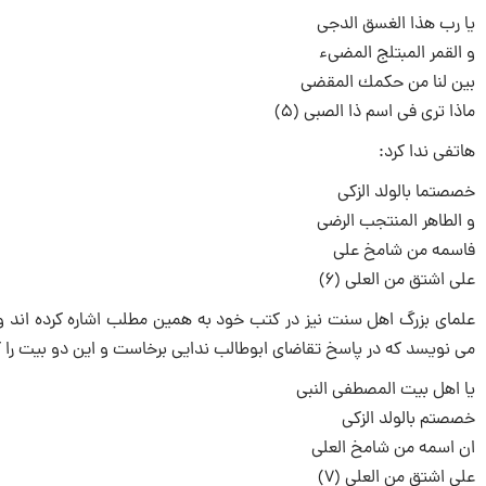
یا رب هذا الغسق الدجى‏
و القمر المبتلج المضى‏ء
بین لنا من حكمك المقضى‏
ماذا ترى فى اسم ذا الصبى (5)
هاتفى ندا كرد:
خصصتما بالولد الزكى‏
و الطاهر المنتجب الرضى‏
فاسمه من شامخ على‏
على اشتق من العلى (6)
علماى بزرگ اهل سنت نیز در كتب خود به همین مطلب اشاره كرده ‏اند 
می نویسد كه در پاسخ تقاضاى ابوطالب ندایی برخاست و این دو بیت را 
یا اهل بیت المصطفى النبى‏
خصصتم بالولد الزكى‏
ان اسمه من شامخ العلى‏
على اشتق من العلى (7)