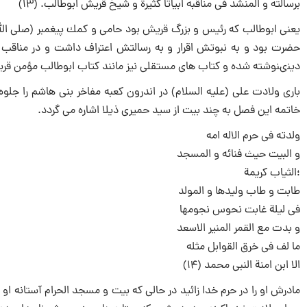
برسالته و المنشد فى مناقبه ابیاتا كثیرة و شیخ قریش ابوطالب. (13)
یعنى ابوطالب كه رئیس و بزرگ قریش بود حامى و كمك پیغمبر (صلى الل
حضرت بود و به نبوتش اقرار و به رسالتش اعتراف داشت و در مناقب او
دینى‏نوشته شده و كتاب هاى مستقلى نیز مانند كتاب ابوطالب مؤمن قر
بارى ولادت على (علیه السلام) در اندرون كعبه مفاخر بنى هاشم را جلوه 
خاتمه این فصل به چند بیت از سید حمیرى ذیلا اشاره می گردد.
ولدته فى حرم الاله امه‏
و البیت حیث فنائه و المسجد
؛الثیاب كریمة
طابت و طاب ولیدها و المولد
فى لیلة غابت نحوس نجومها
و بدت مع القمر المنیر الاسعد
ما لف فى خرق القوابل مثله‏
الا ابن امنة النبى محمد (14)
مادرش او را در حرم خدا زائید در حالی كه بیت و مسجد الحرام آستانه او ب