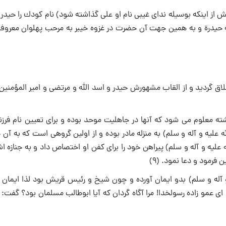
 اینكه بوسیله نداى غیبى نام او على گذاشته شود) نام كودك را حیدر ن
ه حیدرة و به همین جهت آن حضرت در غزوه خیبر به مرحب پهلوان معروف
اق گردید و از القاب مشهورش حیدر و اسد الله و مرتضى و امیر المؤمنین
ته معلوم می شود كه آنها در جاهلیت موحد بوده و براى تعیین نام فرزن
له علیه و آله و سلم) به منزله مادر بوده و از اولین گروهى است كه به آ
علیه و آله و سلم) پیراهن خود را براى كفن او اختصاص داد و به جنازه ا
ن فرمود و دعا نمود. (9)
آله و سلم) بدو ایمان آورده و چون شیخ و رئیس قریش بود لذا ایمان خ
عمو زاده رسولخدا! مرا آگاه گردان كه آیا ابوطالب مسلمان بود؟ گفت: 