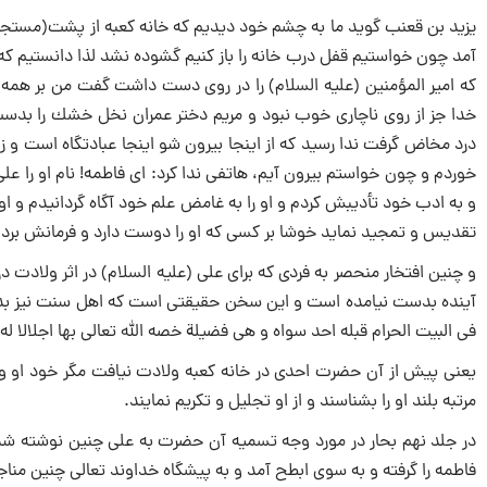
یزید بن قعنب گوید ما به چشم خود دیدیم كه خانه كعبه از پشت(مستجار)
آمد چون خواستیم قفل درب خانه را باز كنیم گشوده نشد لذا دانستیم كه ا
كه امیر المؤمنین (علیه السلام) را در روى دست داشت گفت من بر همه زن
خدا جز از روى ناچارى خوب نبود و مریم دختر عمران نخل خشك را بدست خ
درد مخاض گرفت ندا رسید كه از اینجا بیرون شو اینجا عبادتگاه است و ز
خوردم و چون خواستم بیرون آیم، هاتفى ندا كرد: اى فاطمه! نام او را على 
و به ادب خود تأدیبش كردم و او را به غامض علم خود آگاه گردانیدم و اوس
تقدیس و تمجید نماید خوشا بر كسی كه او را دوست دارد و فرمانش برد و و
و چنین افتخار منحصر به فردى كه براى على (علیه السلام) در اثر ولادت 
آینده بدست نیامده است و این سخن حقیقتى است كه اهل سنت نیز بدان اق
فى البیت الحرام قبله احد سواه و هى فضیلة خصه الله تعالى بها اجلالا له و ا
یعنى پیش از آن حضرت احدى در خانه كعبه ولادت نیافت مگر خود او و 
مرتبه بلند او را بشناسند و از او تجلیل و تكریم نمایند.
در جلد نهم بحار در مورد وجه تسمیه آن حضرت به على چنین نوشته ش
فاطمه را گرفته و به سوى ابطح آمد و به پیشگاه خداوند تعالى چنین منا