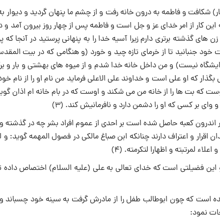
 شكافت و فاطمه به درون خانه رفت و از چشم ما پنهان گردید و دیوار به
ین كار از امر خداى عز و جل است و فاطمه پس از چهار روز بیرون آمد و د
 هاى گذشته برترى دارم زیرا آسیه خدا را به پنهانى پرستید در آنجا كه
ود جنبانید تا از خرماى تازه چید و خورد (و هنگامی كه در بیت المقدس 
ایشگاه نیست) و من داخل خانه خدا شدم و از میوه ‏هاى بهشتى و بار و بر
بگذار كه او على است و خداوند على الاعلى فرماید من نام او را از نام خود
ت كه بت ها را از خانه من می شكند و اوست كه در بام خانه‏ ام اذان گوید
اى بر كسى كه او را دشمن دارد و نافرمانیش كند. (3)
در اندرون كعبه حاصل شده است بر احدى از عموم افراد بشر چه در گذشته و
رار و اعتراف دارند چنانكه ابن صباغ مالكى در فصول المهمه گوید: و لم
علاء لمرتبته و اظهارا لتكرمته. (4)
این فضیلتى است كه خداى تعالى به على (علیه السلام) اختصاص داده تا
ده است كه چون ابوطالب طفل را از مادرش گرفت به سینه خود چسباند 
جات نمود: