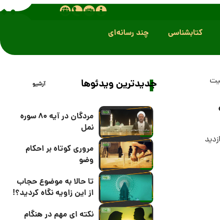
کتابشناسی
چند رسانه‌ای
بیت
جدیدترین ویدئوها
آرشیو
مردگان در آیه 80 سوره
نمل
مروری کوتاه بر احکام
وضو
تا حالا به موضوع حجاب
از این زاویه نگاه کردید؟!
نکته ای مهم در هنگام