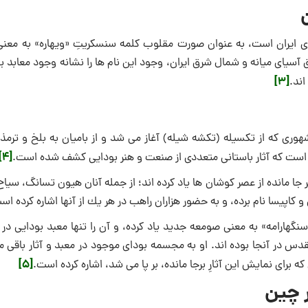
اهای ایران است، به عنوان صورت مقلوب كلمه سنسكریتِ «ویهاره» به معنی
ق آسیای میانه و شمال شرق ایران، وجود این نام ها را نشانه وجود معابد ب
[3]
اند.
شهوری كه از تكسیله (تكشه شیله) آغاز می شد و از بامیان به بلخ و ترمذ 
[4]
ن است كه آثار باستانی متعددی از صنعت و هنر بودایی كشف شده است.
بر جا مانده از عصر كوشان ها یاد كرده اند؛ از جمله آنان هیون تسانگ، سیا
«سنگهارامه» به معنی صومعه جدید یاد كرده، و آن را تنها معبد بودایی در
در آنجا بوده اند. او به مجسمه بودای موجود در معبد و آثار باقی مان
[5]
رای نمایش این آثارِ برجا مانده، بر پا می شد، اشاره كرده است.
 چین