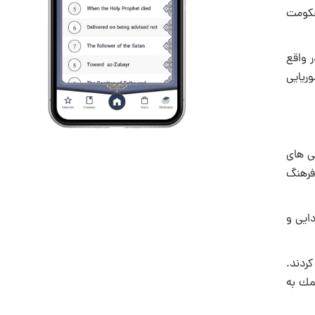
م هنوز یونانیان بر آن حكومت
ر واقع
ریایی
.م تا سده ۱ م دستخوش جابجایی های
فرهنگ
ایی و
ردند.
كمك به