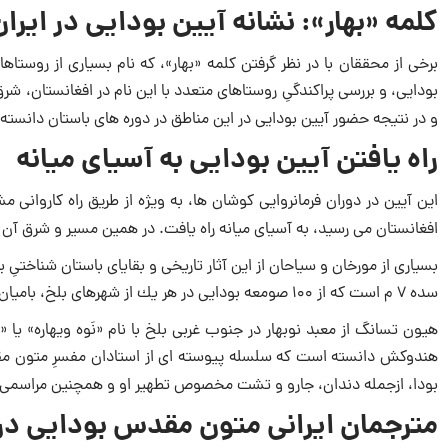
کلمه «بهار»: نشانه آیین بودایی در ایران
برخی از محققان با در نظر گرفتن كلمه «بهار»، كه نام بسیاری از روست
بودایی، و بررسی پراكندگیِ روستاهای متعدد با این نام در افغانستان، شر
و در نتیجه حضور آیین بودایی در این مناطق در دوره های باستان دانسته 
راه یافتن آیین بودایی به آسیای میانه
این آیین در دوران فرمانروایی كوشان ها، به ویژه از طریق راه كاروانی م
افغانستان می رسید، به آسیای میانه راه یافت. در همین مسیر و شرق آ
بسیاری از مورخان و سیاحان از این آثار تاریخی و بقایای باستان شناختیِ 
سده ۷ م است كه از ۱۰۰ صومعه بودایی در هر یك از شهرهای بلخ، بامیان و كاپیسا نام برده، و به حضور هزاران راهب در هر یك از آنها اشاره كرده است.
هیون تسانگ از معبد نوبهار در جنوب غربی بلخ با نام «نَوه ویهاره» یا 
هندوكش دانسته است كه سلسله پیوسته ای از استادان مفسرِ متون مقدس 
بودا، ازجمله دندان، جارو و تشت مخصوص تطهیر او و همچنین مراسمی‌ كه ب
مترجمان ایرانی متون مقدس بودایی در