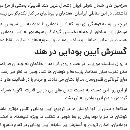
داشتند. در این مناطق ایرانیان، هندیان و یونانیان در كنار یكدیگر می زی
در چنین زمینه فرهنگی ای بود كه آیین بودایی با نفوذ به این سرزمین ه
مردمان این مناطق، از جمله نخستین گروندگانِ غیرهندی به آیین بودایی
هند، در فرستادن مبلغان و ساختن معابد و استوپه های بسیار در نقاط مخت
گسترش آیین بودایی در هند
مكرر قدرت میان سكاها، پارت ها و كوشان ها شد. چنین به نظر می رسد 
های گوناگون قلمروشان مدارا نشان می دادند و مردم را در فعالیت های د
از این رو، این دست به دست شدن های پی در پی قدرت، اگرچه همراه با
گرویدن مردم این نواحی به آن نشد.
سكاها و بیش از آنها كوشان ها در ترویج آیین بودایی نقش مؤثری داشت
كوشان ها نیز با بوداییان روابط خوبی داشتند، به ویژه كنیشكه، با آنک
بوداییان، امكان ترویج و گسترش بی سابقه آیین بودایی در تمام قلمروِ كو