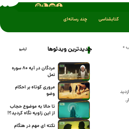
کتابشناسی
چند رسانه‌ای
ب
»
جدیدترین ویدئوها
آرشیو
مردگان در آیه 80 سوره
نمل
مروری کوتاه بر احکام
وضو
ر
,
تا حالا به موضوع حجاب
از این زاویه نگاه کردید؟!
نکته ای مهم در هنگام