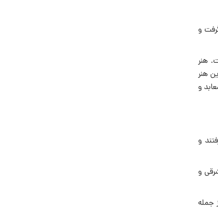
رفت و
. هنر
ین هنر
ابد و
تند و
رقی و
ا نیز از جمله