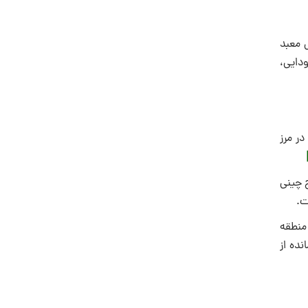
 معبد
ودایی،
در مرز
ح چینی
 منطقه
ده از