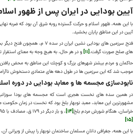
آیین بودایی در ایران پس از ظهور اسلام
با این همه، ظهور اسلام و حركت گسترده روبه شرق آن بود كه ضربه نهایی 
آیین در این مناطق پایان بخشید.
فتح سرزمین های بودایی نشین ایرا
[11]
های صلح صورت گرفت.
و در هر حال، به هیچ وجه به معنای استقرار تو
حاكمان و مردم بیشتر شهرهای بزرگ و كوچك این مناطق به محض یافتن ه
موجب شد كه این سرزمین ها در طول دهه های متمادی دستخوش ناآرامی
نابودسازی مجسمه ها و معابد بودایی در دوره اسل
در همین سده های نخست هجری است كه مجسمه های بودا سوزانیده، 
[14]
خراسان، هنگام شورش مردم بلخ
، و بار دیگر در ۱۷۹ ق، مصادف با ۷۹۵ م به دستور فضل وزیر‌ هارون الرشید ویران شد و مسجدی به جای آن بنا گردید.
[15]
با این همه، جغرافی دانانِ مسلمان ساختمان نوبهار را پیش از ویرانی آن، 