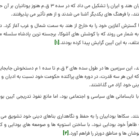
سرزمین های شمال شرقی ایران (شمال غربی هند قدیم)، بخشی از مرز میان هند و ایران را تشكیل می داد كه در سده ۳ ق.‌
ستند، با فرهنگ های یكدیگر آشنا می شدند و از هم تأثیر می پذیرفتند.
ا گسترش آغازین خود را به خارج از هند به سمت شمال و غرب آغاز كرد. د
 به شمار می روند كه با كوشش های آشوكا، برجسته ترین پادشاه سلسله مو
[1]
لف، به این آیین گرایش پیدا كرده بودند.
با زوال سلسله موریایی در هند و روی كار آمدن حاكمانِ نه چندان قدرتمند، این سرزمین ها در طول سده های ۲ ق‌
كه این هر سه قدرت، در دوره های پراكنده حكومت خود نسبت به ادیان و 
ینی خود آزاد می گذاشتند.
 نابسامانی های سیاسی و اجتماعی بود، اما مانع نفوذ تدریجی آیین بود
ند. سكاها بوداییان را به حفظ و نگاهداری بناهای دینی خود تشویق می ك
ـه ظاهراً خود بودایی نبود، با ساختن استوپه ها و صومعه های بودایی و 
[2]
شان ها و مناطق دورتر را فراهم آورد.