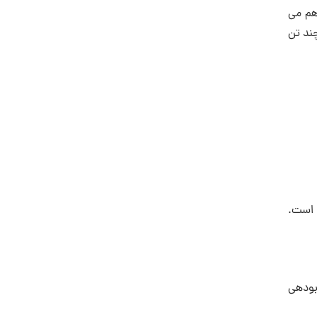
اهم می
چند تن
ی است.
بودهی