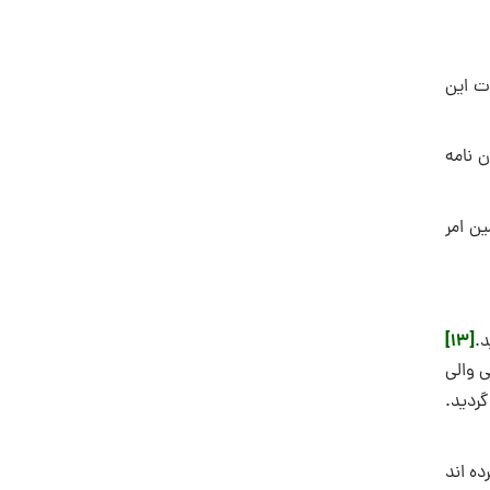
ات این
مان نامه
ن امر
[13]
.
قیس بن هیثم سلمی ‌والی
ده اند