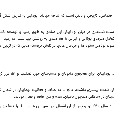
ی اجتماعی، تاریخی و دینی است كه شاخه مهایانه بودایی به تدریج شكل گ
سبك قندهاری در میان بوداییان این مناطق به ظهور رسید و توسعه یافت
امل هنرهای یونانی و ایرانی با هنر هندی به روشنی پیداست. در زمینه ا
یر بودهی ستوه ها و مردمان عادی در نقش برجسته هایی كه در تزیین مع
 بوداییان ایران همچون مانویان و مسیحیان مورد تعقیب و آزار قرار گرف
انیان شدت بیشتری داشت، مانع ادامه حیات و فعالیت بوداییان در شمال ش
مچنان در مناطقی همچون بامیان، هده و بلخ حاضر و فعال بودند.
حمله هون های سفید یا هپتالیان به قندهار و نواحی مركزی هند در حدود سال ۴۴۰ م، و پس از آن اشغال این سرزمین ها توسط ترك ه