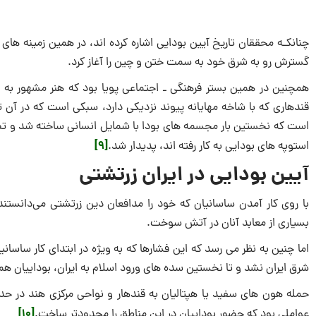
چنانکـه محققان تاریخ آیین بودایی اشاره كرده اند، در همین زمینه ها
گسترش رو به شرق خود به سمت ختن و چین را آغاز كرد.
همچنین در همین بستر فرهنگی ـ اجتماعی پویا بود كه هنر مشهور به 
قندهاری كه با شاخه مهایانه پیوند نزدیكی دارد، سبكی است كه در آن تع
است كه نخستین بار مجسمه های بودا با شمایل انسانی ساخته شد و تصو
[9]
استوپه های بودایی به كار رفته اند، پدیدار شد.
آیین بودایی در ایران زرتشتی
با روی كار آمدن ساسانیان كه خود را مدافعان دین زرتشتی می‌دانستند،
بسیاری از معابد آنان در آتش سوخت.
اما چنین به نظر می رسد كه این فشارها كه به ویژه در ابتدای كار ساس
شرق ایران نشد و تا نخستین سده های ورود اسلام به ایران، بوداییان ه
[10]
عواملی بود كه حضور بوداییان در این مناطق را محدودتر ساخت.