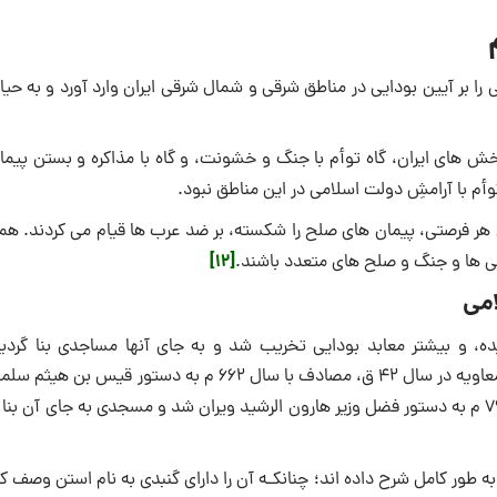
را بر آیین بودایی در مناطق شرقی و شمال شرقی ایران وارد آورد و به حی
ن در سده ۷ م، همچون فتح دیگر بخش های ایران، گاه توأم با جنگ و خشونت، و گاه با مذاكره و بستن پی
أم با آرامشِ دولت اسلامی ‌در این مناطق نبود.
ر فرصتی، پیمان های صلح را شكسته، بر ضد عرب ها قیام می كردند. همی
[12]
 ها و جنگ و صلح های متعدد باشند.
امی
و بیشتر معابد بودایی تخریب شد و به جای آنها مساجدی بنا گردید
مشهورترین این معابد، معبد نوبهار بلخ بود كه نخست در زمان حكومت معاویه در سال ۴۲ ق، مصادف با سال ۶۶۲ م به دستور 
به طور كامل شرح داده اند؛ چنانکـه آن را دارای گنبدی به نام استن وصف كر