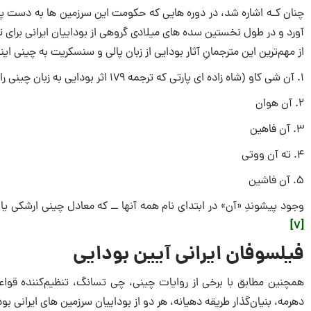
چنان کـه اشاره شد، در دوره هایی كه حكومت این سرزمین ها به دست پارت
آورد و در طول نخستین سده های میلادی گروهی از بوداییان ایرانی برای ت
از مهم‌ترین این مترجمانِ آثار بودایی از زبان پالی و سنسكریت به چینی اینا
1. آن شی كاو (شاه زاده ای پارتی كه ترجمه ۱۷۹ اثر بودایی به زبان چینی را به او نسبت داده اند)
2. آن هوان
3. آن فاهین
4. ته آن ووتی
5. آن فاشین
وجود پیشوندِ «آن» در ابتدای نام همه آنها ــ كه معادل چینی ارشكی یا
[7]
فیلسوفان ایرانی آیین بودایی
همچنین مطابق با برخی از روایات چینی، چی تسانگ، تنظیم‌كننده قوا
دهرمه، بنیان‌گذار طریقه دهیانه، هر دو از بوداییان سرزمین های ایرانی بوده