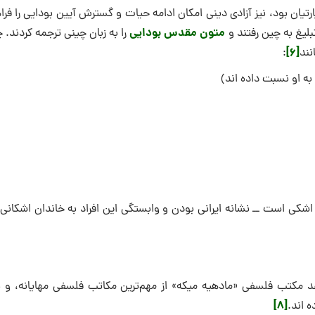
یان بود، نیز آزادی دینی امكان ادامه حیات و گسترش آیین بودایی را فر
متون مقدس بودایی
بلیغ به چین رفتند و
را به زبان چینی ترجمه كردند. 
[6]
نند
:
 اشكی است ــ نشانه ایرانی بودن و وابستگی این افراد به خاندان اشكان
عد مكتب فلسفی «مادهیه میكه» از مهم‌ترین مكاتب فلسفی مهایانه، و 
[8]
‌ اند.