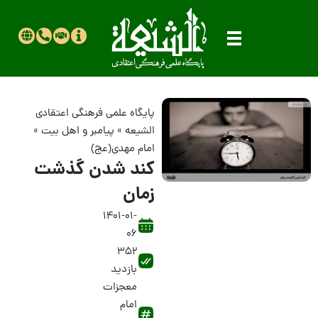
پایگاه علمی فرهنگی اعتقادی
الشیعه
»
پیامبر و اهل بیت
»
امام مهدی(عج)
کند شدن گذشت
زمان
1401-01-
06
352
بازدید
معجزات
امام