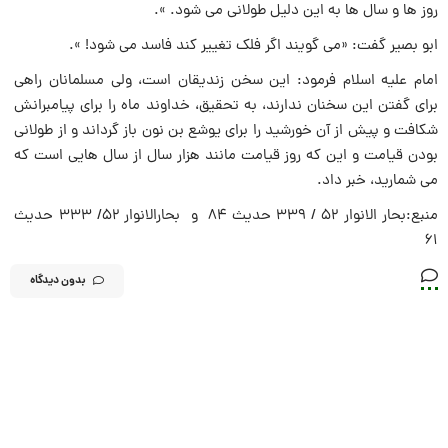
روز ها و سال ها به اين دليل طولانى مى شود. ».
ابو بصير گفت: «مى گويند اگر فلک تغيير کند فاسد مى شود! ».
امام عليه اسلام فرمود: اين سخن زنديقان است، ولى مسلمانان راهى
براى گفتن اين سخنان ندارند، به تحقيق، خداوند ماه را براى پيامبرانش
شکافت و پيش از آن خورشيد را براى يوشع بن نون باز گرداند و از طولانى
بودن قيامت و اين که روز قيامت مانند هزار سال از سال هايى است که
مى شماريد، خبر داد.
منبع:بحار الانوار 52 / 339 حديث 84 و بحارالانوار 52/ 333 حديث
61
بدون دیدگاه