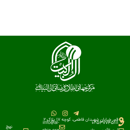
قم، خیابان شهیدان فاطمی، کوچه 17 پلاک 2
info@al-
02537745111
نهج