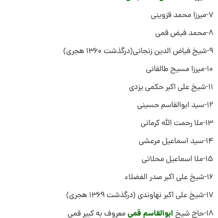
7-میرزا محمد قزوینی
8-محمد فیض قمی
9-شیخ فیاض الدین زنجانى(درگذشت ۱۳۶۰ هجرى‏‎(‎
10-میرزا مسیح طالقانی
11-شیخ علی اکبر حکمی یزدی
12-سید ابوالقاسم حسینی
13-ملا رحمت الله کرمانی
14-سید اسماعیل مرعشی
15-ملا اسماعیل محلاتی
16-شیخ علی اکبر صدر الفضلاء
17-شیخ علی اکبر نهاوندی (درگذشت ۱۳۶۹ هجرى‏‎)
ابوالقاسم قمی
18-حاج شیخ
معروف به کبیر قمی