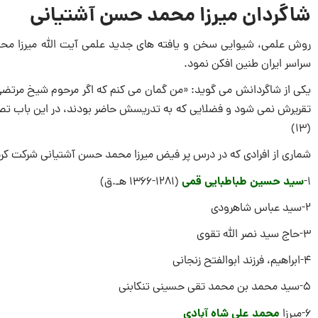
شاگردان میرزا محمد حسن آشتیانی
روش علمی، شیوایی سخن و یافته های جدید علمی آیت الله میرزا محم
سراسر ایران طنین افکن نمود.
یکی از شاگردانش می گوید: «من گمان می کنم که اگر مرحوم شیخ مرتضی ا
تقریرش نمی شود و فضلایی که به تدریسش حاضر بودند، در این باب تصد
(۱۳)
شماری از افرادی که در درس پر فیض میرزا محمد حسن آشتیانی شرکت کردند
سید حسین طباطبایی قمی
1-
(۱۲۸۱-۱۳۶۶ هـ.ق)
2-سید عباس شاهرودی
3-حاج سید نصر الله تقوی
4-ابراهیم، فرزند ابوالفتح زنجانی
5-سید محمد بن محمد تقی حسینی تنکابنی
محمد علی شاه آبادی
6-میرزا