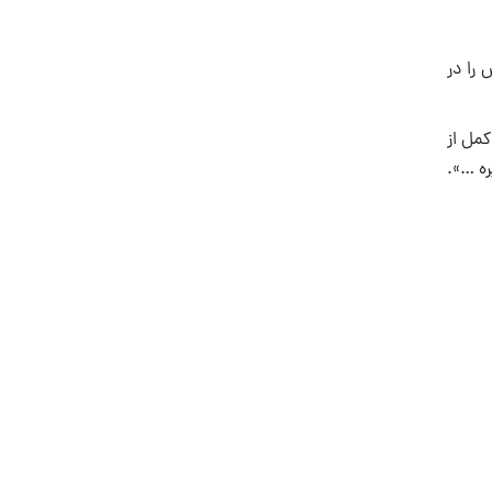
را در
مل از
ه …».