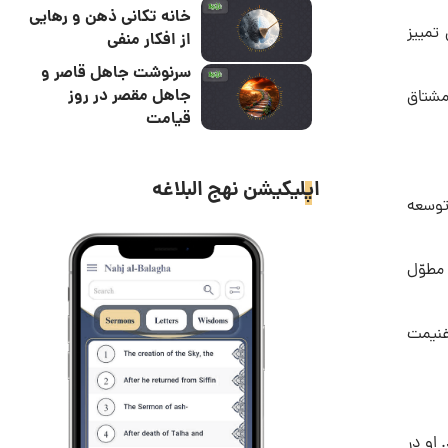
خانه تکانی ذهن و رهایی
تمییز
از افکار منفی
سرنوشت جاهل قاصر و
جاهل مقصر در روز
مشتاق
قیامت
اپلیکیشن نهج البلاغه
 توسعه
مطوّل
غنیمت
ف گردید. او در