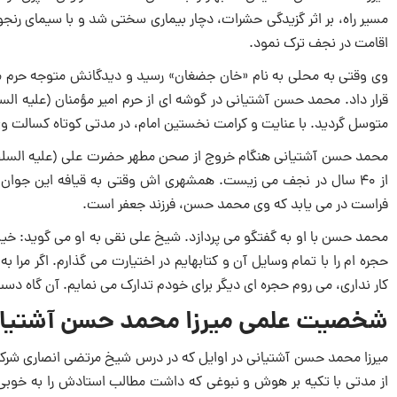
مسیر راه، بر اثر گزیدگی حشرات، دچار بیماری سختی شد و با سیمای رنجور 
اقامت در نجف ترک نمود.
وی وقتی به محلی به نام «خان جضغان» رسید و دیدگانش متوجه حرم م
قرار داد. محمد حسن آشتیانی در گوشه ای از حرم امیر مؤمنان (علیه ا
متوسل گردید. با عنایت و کرامت نخستین امام، در مدتی کوتاه کسالت 
محمد حسن آشتیانی هنگام خروج از صحن مطهر حضرت علی (علیه السلام)
فراست در می یابد که وی محمد حسن، فرزند جعفر است.
محمد حسن با او به گفتگو می پردازد. شیخ علی نقی به او می گوید: خیلی
حجره ام را با تمام وسایل آن و کتابهایم در اختیارت می گذارم. اگر مرا
کار نداری، می روم حجره ای دیگر برای خودم تدارک می نمایم. آن گاه دست
شخصیت علمی میرزا محمد حسن آشتیا
میرزا محمد حسن آشتیانی در اوایل که در درس شیخ مرتضى انصارى شرک
از مدتى با تکیه بر هوش و نبوغى که داشت مطالب ‏استادش را به خوبى