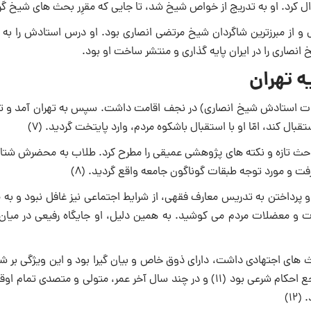
ل کرد. او ‏به تدریج از خواص شیخ شد، تا جایى که مقرِر بحث‏ هاى شیخ گردی
 از مبرزترین شاگردان شیخ ‏مرتضى انصارى بود. او درس استادش را به ب
ارى را در ایران پایه گذارى و منتشر ساخت او بود‎.
ه تهران
 تا ۳۳ سالگى یعنى سال ۱۲۸۱ قمرى (سال وفات استادش شیخ انصارى) در نجف اقامت ‏داشت. سپس به تهران آمد و
ال کند، امّا او با استقبال باشکوه مردم، وارد پایتخت گردید. (۷)
 مباحث تازه و نکته های پژوهشی عمیقی را مطرح کرد. طلاب به محضرش شتاف
رفت و مورد توجه طبقات گوناگون جامعه واقع گردید. (۸)
 پرداختن به تدریس معارف فقهی، از شرایط اجتماعی نیز غافل نبود و به 
و معضلات مردم می کوشید. به همین دلیل، او جایگاه رفیعی در میان 
 های اجتهادی داشت، دارای ذوق خاص و بیان گیرا بود و این ویژگی بر ش
برتری علمی او افزود. (۱۰) وی از هنگام ورود به ایران تا زمان رحلتش، مرجع احکام شرعی بود (۱۱) و در چند سال آخر عمر، متولی و متصد
۱۲)