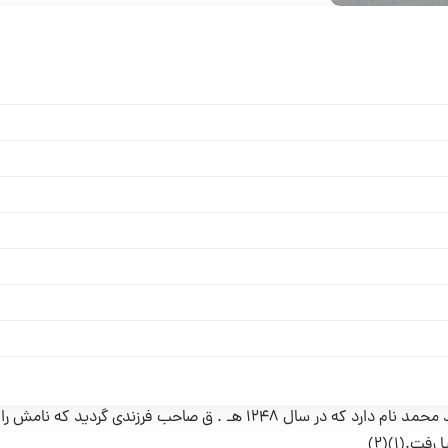
یکی از رجال نام آور شهر آشتیان (واقع در استان مرکزی)، میرزا جعفر فرزند محمد نام دارد که در سال ۱۲۴۸ هـ . ق صاحب فرزندی گر
.(۱)(۲)