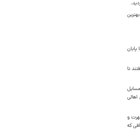
د‎.
هترین
 تا پایان
تند تا
مسایل
اهالی
هرت و
ی تمام اوقافی که