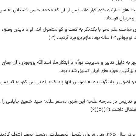
یت های سازنده خود قرار داد. پس از آن که محمد حسن آشتیانی به سن 
 مربیان فرستاد.
احث علم نحو با یکدیگر به گفت و گو مشغول اند، او با دیدن وضع، 
به دلیل تدبیر و مدیریت توأم با ابتکار ملا اسدالله بروجردی، آن چنان
بزرگترین حوزه های ایران تبدیل شده بود.
 و اصول را یاد گرفت و به تدریس آنها پرداخت. او در سن کم، به تدریس 
 و تدریس در مدرسه علمیه این شهر، محضر علامه سید شفیع جاپلقی را 
میرزا محمد حسن آشتیانی ۱۷ بهار را با تحمل مشکلات فراوان سپری کرد و در سال ۱۳۶۵ هـ . ق برای تکمیل تحصیلات، رهسپار نجف اشر