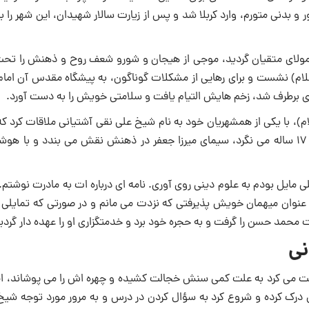
و بدنی متورم، ‌وارد کربلا شد و پس از زیارت سالار شهیدان، این شهر را 
ولای متقیان گردید، موجی از هیجان و شورو شعف روح و ذهنش را تحت 
لسلام) نشست و برای رهایی از مشکلات گوناگون، به پیشگاه مقدس آن امام
وی برطرف شد، زخم هایش التیام یافت و سلامتی خویش را به دست آورد.
، با یکی از همشهریان خود به نام شیخ علی نقی آشتیانی ملاقات کرد ک
از ۴۰ سال در نجف می زیست. همشهری اش وقتی به قیافه این جوان ۱۷ ساله می نگرد، سیمای میرزا جعفر در ذهنش نقش می بندد و ب
 مایل بودم به علوم دینی روی آوری. نامه ای درباره ات به مادرت نوشتم.
 به عنوان میهمان خویش پذیرفتی که نزدت می مانم و در صورتی که تمایلی 
 محمد حسن را گرفت و به حجره خود برد و خدمتگزاری او را عهده دار گردی
نی
ت می کرد به علت کمى سنش خجالت ‏کشیده و چهره اش را مى‏ پوشاند، ا
 درک کرده و شروع کرد به سؤال کردن در درس و به مرور مورد توجه شیخ 