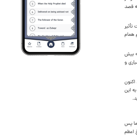
به قصد
تأثیر
 همام
ه بیش
ا هوشیاری و
 اکنون
به این
د.
ما پس
‏اعظم