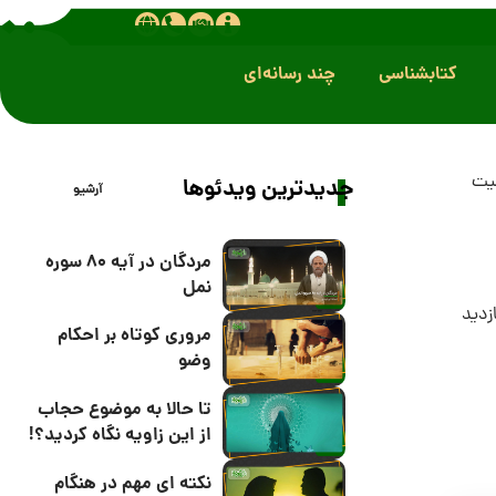
کتابشناسی
چند رسانه‌ای
ت
جدیدترین ویدئوها
آرشیو
مردگان در آیه 80 سوره
نمل
مروری کوتاه بر احکام
وضو
تا حالا به موضوع حجاب
از این زاویه نگاه کردید؟!
نکته ای مهم در هنگام