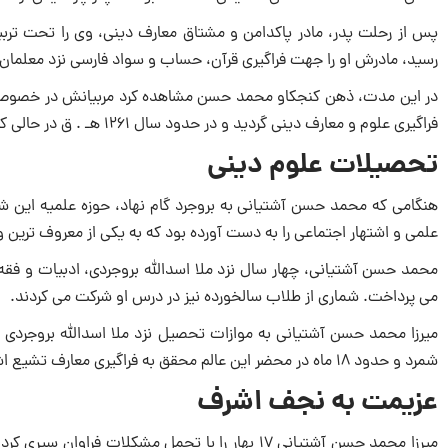
پس از رحلت پدر، مادر پاکدامن و مشتاق معارف دینی، وی را تحت ترب
رسید، مادرش او را جهت فراگیری قرآن، حساب و سواد فارسی نزد معلمان و
در این مدت، ذهن کنجکاو محمد حسن مشاهده کرد مربیانش در خصوص مب
فراگیری علوم و معارف دینی گردید و در حدود سال ۱۲۶۱ هـ . ق در حالی که نوجوانی ۱۳ ساله بود، عازم بروجرد گردید. (۳)
تحصیلات علوم دینی
هنگامی که محمد حسن آشتیانی به بروجرد گام نهاد، حوزه علمیه این شهر 
علمی و اشتهار اجتماعی را به دست آورده بود که به یکی از معروف ترین و 
محمد حسن آشتیانی، چهار سال نزد ملا اسدالله بروجردی، ادبیات و فقه
می پرداخت. شماری از طلاب سالخورده نیز در درس او شرکت می کردند.
میرزا محمد حسن آشتیانی به موازات تحصیل نزد ملا اسدالله بروجردی
شمرد و حدود ۱۸ ماه در محضر این عالم محقق به فراگیری معارف تشیع اشتغال داشت.(۴)(۵)(۶)
عزیمت به نجف اشرف