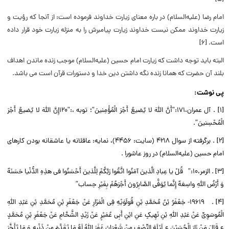
امام رضا (علیه‌السلام) در باره معنای زیارت خداوند فرموده است: از آنجا که رؤیت و
زیارت خداوند ممکن نیست خداوند زیارت پیامبرش را به منزله زیارت خود قرار داده
است. [۶]
البته باید توجه داشت که زیارت امام حسین (علیه‌السلام) موجب زنده ماندن اهداف
بلند آن حضرت که همانا زنده نگه داشتن دین خدا و دستورات قرآن است می باشد.
پی نوشت:
[۱] . آل عمران،۱۷۱:”أَنَّ اللَّهَ
لا یُضیعُ أَجْرَ الْمُؤْمِنینَ”؛ توبه ،:”۱۲۰إِنَّ اللَّهَ لا یُضیعُ أَجْرَ
الْمُحْسِنینَ”.
[۲] . برگرفته از سوال ۴۲۱۸ (سایت: ۴۴۵۶)، نمایه: عاقلانه یا عاشقانه بودن کارهای
امام حسین (علیه‌السلام) در روز عاشورا .
[۳] . الزمر،۱۰:” قُلْ یا عِبادِ الَّذینَ آمَنُوا اتَّقُوا رَبَّکُمْ لِلَّذینَ أَحْسَنُوا فی‏ هذِهِ الدُّنْیا حَسَنَهٌ
وَ أَرْضُ اللَّهِ واسِعَهٌ إِنَّما یُوَفَّى الصَّابِرُونَ أَجْرَهُمْ بِغَیْرِ حِساب”‏
[۴] . ۱۹۶۱۹- جَعْفَرُ بْنُ مُحَمَّدِ بْنِ قُولَوَیْهِ فِی الْمَزَارِ عَنْ جَعْفَرِ بْنِ مُحَمَّدِ بْنِ عَبْدِ اللَّهِ
الْمُوسَوِیِّ عَنْ عَبْدِ اللَّهِ بْنِ نَهِیکٍ عَنِ ابْنِ أَبِی عُمَیْرٍ عَنْ زَیْدٍ الشَّحَّامِ عَنْ جَعْفَرِ بْنِ مُحَمَّدٍ
ع قَالَ مَنْ زَارَ الْحُسَیْنَ ع لَیْلَهَ النِّصْفِ مِنْ شَعْبَانَ غَفَرَ اللَّهُ لَهُ مَا تَقَدَّمَ مِنْ ذَنْبِهِ وَ مَا تَأَخَّرَ