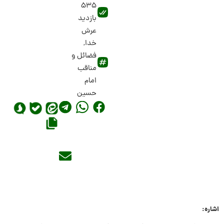
535
بازدید
عرش
خدا
,
فضائل و
مناقب
امام
حسین
اشاره: