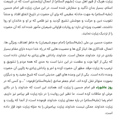
زیارت هریک از قبور اهل بیت (علیهم السلام) از اعمال ارزشمندى است که در شریعت
اسلام، بسیار بدان تأکید و سفارش شده است. در این میان، زیارت قبر امام حسین
(علیه السلام) به جهت حادثه عظیمى که براى آن حضرت در تاریخ اتفاق افتاد و منشأ
تقویت دین و حرکت و جوشش تشیع گردید و نیز ظلمى که بر او و خاندان او روا
داشتند، اهمیت ویژه ‏اى دارد؛ و روایات فراوانى شیعیان مأمور شده ‏اند که آن حضرت
را از نزدیک زیارت نمایند.
حضرت حسین بن علی (علیه‌السلام) (امام سوم شیعیان) به خاطر اهداف، ویژگی ها،
اعمال، فداکاری ها، ایثار گری ها و مصیبت هایی که در راه خدا دیده دارای مقام بسیار
بلندی در نزد خداوند متعال است. خداوند پاداش های زیادی به ایشان داده است
که یکی از آنها عزت و عظمت در این دنیا است به حدی که همه مردم را تشویق و
ترغیب به زیارت مرقد مطهر آن حضرت کرده و اجر و پاداش زیادی به زائرین آن حضرت
وعده داده است. یکی از این وعده های الهی حدیثی است که شیخ مفید ره و دیگران
بصورت متواتر نقل کرده اند. امام جعفر صادق (علیه‌السلام) فرمود: “…و کسی که در
روز عاشوراء
قبر امام حسین را زیارت کند همانند این است که خداوند را در بالای
عرش او ملاقات کرده است. ما نظیر این روایت را در باره زیارت قبر پیامبر نیز داریم.
امام رضا (علیه‌السلام) در باره معنای زیارت خداوند فرموده است: از آنجا که رؤیت و
زیارت خداوند ممکن نیست خداوند زیارت پیامبرش را به منزله زیارت خود قرار داده
است.