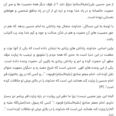
از صبر حسین علی(علیه‌السلام) سراغ دارد ؟ از طرف دیگر همه مصیبت ها و صبر آن
حضرت خالصانه و در راه خدا بوده و ذره ای از آن در راه منافع شخصی و هواهای
نفسانی نبوده است.
با توجه به این مسائل، خداوند متعال چه پاداشی به امام حسین بدهد که هم در
خور مصیبت های آن حضرت و هم در شأن عدالت و جود و کرم خدا وند رب الارباب
باشد.
براین اساس خداوند پاداش های زیادی به ایشان داده است که یکی از آنها عزت و
عظمت در این دنیا است به حدی که همه مردم را تشویق و ترغیب به زیارت مرقد
مطهر آن حضرت کرده و اجر و پاداش زیادی به زائرین آن حضرت وعده داده است.
یکی از این وعده های الهی حدیثی است که شیخ مفید ره و دیگران بصورت متواتر
نقل کرده اند. امام جعفر صادق (علیه‌السلام) فرمود: “…و کسی که در روز عاشوراء قبر
امام حسین را زیارت کند همانند این است که خداوند را در بالای عرش او ملاقات کرده
است”. [۴]
البته این چیز عجیبی نیست؛ زیرا ما نظیر این روایت در باره زیارت قبر پیامبر نیز بسیار
داریم. امام جعفر صادق (علیه‌السلام) فرمود :” کسی که رسول خدا(صلی‌الله علیه و
آله) را زیارت کند همانند این است که خداوند را در بالای عرش او ملاقات کرده است “.
[۵]