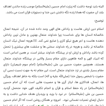
البته باید توجه داشت که زیارت امام حسین (علیه‌السلام) موجب زنده ماندن اهداف
بلند آن حضرت که همانا زنده نگه داشتن دین خدا و دستورات قرآن است می باشد.
توضیح:
اسلام دین ارزش هاست و پاداش های الهی وعد داده شده در آن، نتیجه اعمال
خالصانه انسان ها برای خداست؛ زیرا خداوند متعال بهترین و عادل ترین پاداش
دهنده هاست و اجر هیچ نیکو کاری را ضایع نمی کند. [۱] هرچه اعمال نیک انسان
خالصانه تر باشد و هرچه در راه خداوند سختی ها و مشقت های بیشتری را تحمل
کرده باشد پاداش و ارزش او در پیشگاه خداوند بیشتر است. بر همین اساس است
که انبیاء الهی و ائمه طاهرین دارای مقام بسیار والایی در پیشگاه خداوند متعال
هستند. همچنین حضرت حسین بن علی (علیه‌السلام) (امام سوم شیعیان) دارای
مقام بسیار بلندی در نزد خداوند متعال است. این مقام نه به جهت نسبت نسبی آن
حضرت با شخص رسول خدا (صلی‌الله علیه و آله) است بلکه به خاطر اهداف، ویژگی
ها، اعمال، فداکاری ها، ایثار گری ها و مصیبت هایی است که آن امام حسین
(علیه‌السلام) در راه حفظ اسلام و قرآن و انجام تکلیف الهی خود متحمل گردید
حسین بن علی ‏(علیه‌السلام) در نبرد با یزید و یزیدیان هدف خدایی داشت و به
دنبال ارضای تمنیات نفسانی نبود. امروزه بر همگان روشن است که اگر امام حسین