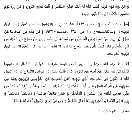
وَ مَنْ زَارَهُ یَوْمَ عَرَفَهَ کَتَبَ اللَّهُ لَهُ أَلْفَ حَجَّهٍ مُتَقَبَّلَهٍ وَ أَلْفَ عُمْرَهٍ مَبْرُورَهٍ وَ مَنْ زَارَهُ یَوْمَ
عَاشُورَاءَ فَکَأَنَّمَا زَارَ اللَّهَ فَوْقَ عَرْشِهِ.
[۵] . تهذیب‏الأحکام ج : ۶ ص : ۳ قاْلِ الصَّادِقِ ع مَنْ زَارَ رَسُولَ اللَّهِ ص کَمَنْ زَارَ اللَّهَ فَوْقَ
عَرْشِهِ ؛ وسائل‏الشیعه ج : ۱۴ ص : ۳۳۵،حدیث ۱۹۳۴۰، وَ عَنْ عِدَّهٍ مِنْ أَصْحَابِنَا عَنْ
سَهْلِ بْنِ زِیَادٍ عَنْ مُحَمَّدِ بْنِ الْحُسَیْنِ عَنْ مُحَمَّدِ بْنِ إِسْمَاعِیلَ عَنْ صَالِحِ بْنِ عُقْبَهَ عَنْ
زَیْدٍ الشَّحَّامِ قَالَ قُلْتُ لِأَبِی عَبْدِ اللَّهِ ع مَا لِمَنْ زَارَ رَسُولَ اللَّهِ ص قَالَ کَمَنْ زَارَ اللَّهَ فَوْقَ
عَرْشِهِ الْحَدِیثَ.
[۶] . ۶- ید، [التوحید] ن، [عیون أخبار الرضا علیه السلام‏] لی، [الأمالی للصدوق‏]
الْهَمْدَانِیُّ عَنْ عَلِیٍّ عَنْ أَبِیهِ عَنِ الْهَرَوِیِّ قَالَ قُلْتُ لِعَلِیِّ بْنِ مُوسَى الرِّضَا ع یَا ابْنَ رَسُولِ
اللَّهِ مَا تَقُولُ فِی الْحَدِیثِ الَّذِی یَرْوِیهِ أَهْلُ الْحَدِیثِ أَنَّ الْمُؤْمِنِینَ یَزُورُونَ رَبَّهُمْ مِنْ
مَنَازِلِهِمْ فِی الْجَنَّهِ فَقَالَ ع یَا أَبَا الصَّلْتِ إِنَّ اللَّهَ تَبَارَکَ وَ تَعَالَى فَضَّلَ نَبِیَّهُ مُحَمَّداً ص
عَلَى جَمِیعِ خَلْقِهِ مِنَ النَّبِیِّینَ وَ الْمَلَائِکَهِ وَ جَعَلَ طَاعَتَهُ طَاعَتَهُ وَ مُبَایَعَتَهُ مُبَایَعَتَهُ وَ
زِیَارَتَهُ فِی الدُّنْیَا وَ الْآخِرَهِ زِیَارَتَهُ فَقَالَ اللَّهُ عَزَّ وَ جَلَّ مَنْ یُطِعِ الرَّسُولَ فَقَدْ أَطاعَ اللَّهَ.
منبع: اسلام کوئیست