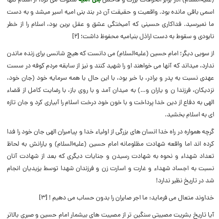
(علیه‌السلام) ،در برابر انحرافات بزرگ و فاحش
بنی امیه
سکوت می کرد، از اسلام تنها
اسمی باقی مانده بود. واقعیت و حقیقت آن در بند بنی امیه اسیر می‏شد و به دست
ما نمی‏رسید. فداکاری حسینی که آمیختگی عشق و عقل برین بود، اسلام را از خطر
نابودی و سقوط به دست اراذل بنی­امیه محفوظ داشت؛ [۲]
از سویی دیگر؛ امام حسین ‏(علیه‌السلام) می ‏دانست که هیچ شانسی برای زنده ماندن
ندارد، می‏داند که آنها می‏ خواهند او را شهید کنند و نیز از سابقه مردم کوفه در سست
عهدی نسبت به پدر و برادر، با خبر بود، با این حال با همه سرمایه خود (جان خود،
نزدیکان، فرزندا ن و یاران و…) به میدان آمد و با روی باز، با رضایت کامل از قضاء
الهی به دفاع از دین خدا پرداخت و با خون خود درخت اسلام را آبیاری کرد و جان تازه
ای به اسلام بخشید.
گرچه همواره در راه خدا انسان های بزرگی از اولیاء خدا و پیامبران الهی جان خود را فدا
کرده اند اما واقعه شهادت مظلومانه امام حسین (علیه‌السلام) و یارانش به لحاظ
تعداد شهداء و نحوه به شهادت رسیدن و جنایات دیگری که بعد از شهادت آنان
نسبت به اجساد شهداء و غارت و اسارت زن و فرزندان شهدا توسط یزیدیان انجام
شد در تاریخ نظیر ندارد!
خداوند متعال می فرماید: ما اجر صابران را بدون حساب می دهیم ! [۳]
آیا تاریخ بشریت مصیبتی سنگین تر از مصیبت های بیشمار امام حسین و صبری بالاتر