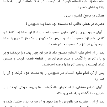
امام صادق علیه السلام فرمود: آیا دوست دارید تا همانند آن را به شما
ارائه و نشان دهم ؟
همگى در پاسخ گفتیم : بلى .
حضرت در همان حالتى که نشسته بود صدا زد: طاووس !
ناگهان طاووسى پروازکنان جلوى حضرت آمد، بعد از آن صدا زد: کلاغ ! و
کلاغى هم نزد حضرت آمد؛ و سپس یک کبوتر و یک باز شکارى را صدا
نمود و آن دو نیز نزد حضرت حاضر شدند.
بعد از آن امام علیه السلام دستور داد تا سر آن چهار پرنده را بریدند؛ و پر
و بال آن ها را کَنْدند و بدن هاى آن ها را قطعه قطعه کردند و سپس
تمام گوشت و پوست آن ها را درهم آمیختند.
پس از آن امام علیه السلام سر طاووس را به دست خود گرفت و آن را
صدا زد.
ناگهان دیدم مقدارى از استخوان ها، گوشت ها و پرها حرکتى کردند و از
مابقى جدا گشته و به هم پیوستند.
بعد از آن ، حضرت سر طاووس را رها نمود و آن سر به بدن متّصل شد؛ و