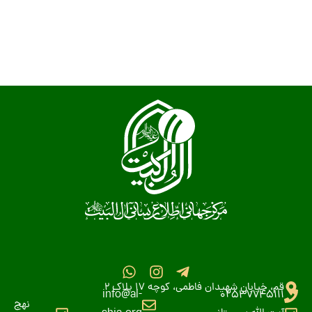
قم، خیابان شهیدان فاطمی، کوچه 17 پلاک 2
info@al-
02537745111
نهج