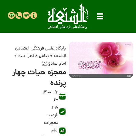
پایگاه علمی فرهنگی اعتقادی
الشیعه
»
پیامبر و اهل بیت
»
امام صادق(ع)
معجزه حیات چهار
پرنده
1400-09-
13
197
بازدید
معجزات
امام