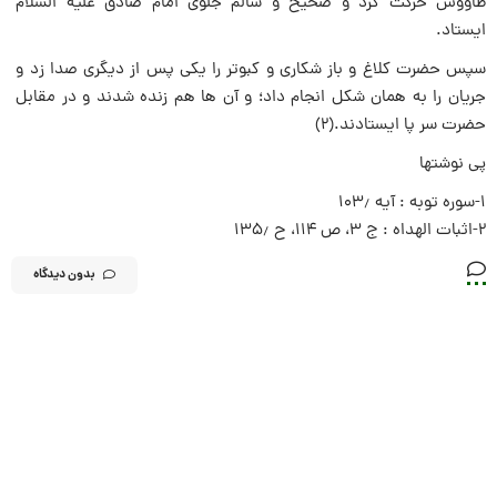
طاووس حرکت کرد و صحیح و سالم جلوى امام صادق علیه السلام
ایستاد.
سپس حضرت کلاغ و باز شکارى و کبوتر را یکى پس از دیگرى صدا زد و
جریان را به همان شکل انجام داد؛ و آن ها هم زنده شدند و در مقابل
حضرت سر پا ایستادند.(۲)
پی نوشتها
۱-سوره توبه : آیه ۱۰۳٫
۲-اثبات الهداه : ج ۳، ص ۱۱۴، ح ۱۳۵٫
بدون دیدگاه