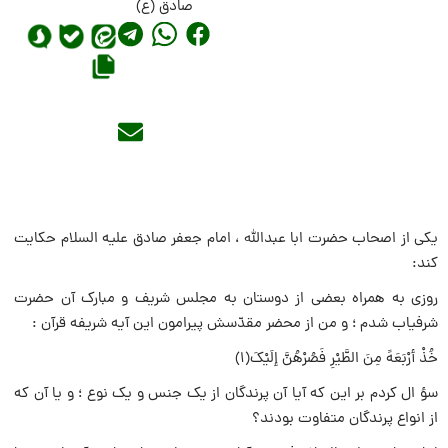
صادق (ع)
یکى از اصحاب حضرت ابا عبداللّه ، امام جعفر صادق علیه السلام حکایت
کند:
روزى به همراه بعضى از دوستان به مجلس شریف و مبارک آن حضرت
شرفیاب شدم ؛ و من از محضر مقدّسش پیرامون این آیه شریفه قرآن :
خُذْ أرْبَعَهً مِنَ الطَّیْرِ فَصُرْهُنَّ إلَیْکَ(۱)
سؤ ال کردم بر این که آیا آن پرندگان از یک جنس و یک نوع ؛ و یا آن که
از انواع پرندگان متفاوت بودند؟