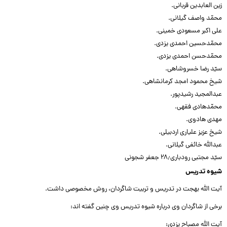
زین العابدین قربانى.‌‌
محمّد واصف گیلانى.‌‌
على اکبر مسعودى خمینى.‌‌
محمّدحسین احمدى یزدى.‌‌
محمّدحسن احمدى یزدى.‌‌
سیّد رضا خسروشاهى.‌‌
شیخ محمود امجد کرمانشاهى.‌‌
عبدالمجید رشیدپور.‌‌
محمّدهادى فقهى.‌‌
مهدى هادوى.‌‌
شیخ عزیز علیارى اردبیلى.‌‌
عبدالله خائفى گیلانى.‌‌
سیّد مجتبى رودبارى۲۸٫ جعفر شجونى‌‌
شیوه تدریس
آیت الله بهجت در تدریس و تربیت شاگردان، روش مخصوصى داشت.‌‌
برخى از شاگردان وى درباره شیوه تدریس وى چنین گفته اند:‌‌
آیت الله مصباح یزدى:‌‌