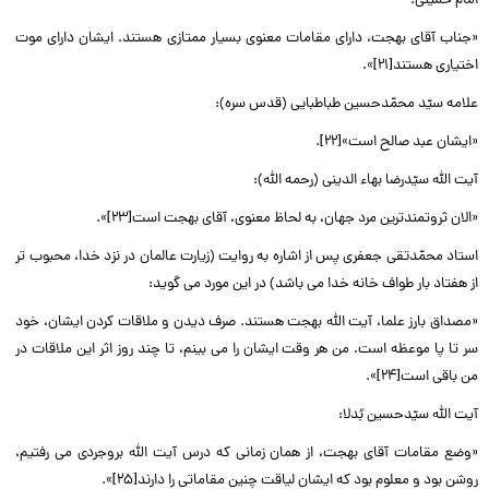
امام خمینى:‌‌
«جناب آقاى بهجت، داراى مقامات معنوى بسیار ممتازى هستند. ایشان داراى موت
اختیارى هستند[۲۱]».‌‌
علامه سیّد محمّدحسین طباطبایى (قدس سره):‌‌
«ایشان عبد صالح است»[۲۲].‌‌
آیت الله سیّدرضا بهاء الدینى (رحمه الله):‌‌
«الان ثروتمندترین مرد جهان، به لحاظ معنوى، آقاى بهجت است[۲۳]».‌‌
استاد محمّدتقى جعفرى پس از اشاره به روایت (زیارت عالمان در نزد خدا، محبوب تر
از هفتاد بار طواف خانه خدا مى باشد) در این مورد مى گوید:‌‌
«مصداق بارز علما، آیت الله بهجت هستند. صرف دیدن و ملاقات کردن ایشان، خود
سر تا پا موعظه است. من هر وقت ایشان را مى بینم، تا چند روز اثر این ملاقات در
من باقى است[۲۴]».‌‌
آیت الله سیّدحسین بُدلا:‌‌
«وضع مقامات آقاى بهجت، از همان زمانى که درس آیت الله بروجردى مى رفتیم،
روشن بود و معلوم بود که ایشان لیاقت چنین مقاماتى را دارند[۲۵]».‌‌