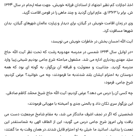
اخذ اجازات کم نظیر اجتهاد از استادان فرزانه خویش، جهت صله ارحام در سال ۱۳۲۴
ش. برابر با ۱۳۶۳ ق. عازم ایران گردید و چند ماهى را در فومن اقامت گزید.‌‌
وى در زمان اقامت خویش در گیلان، براى دیدار و زیارت عالمان شهرهاى گیلان، بدان
شهرها مسافرت کرد.‌‌
آیت الله احسان بخش در خاطرات خویش مى نویسد:‌‌
«در اوایل سال ۱۳۲۴ شمسى در مدرسه مهدویه رشت که تحت نظر آیت الله حاج
سیّد مهدى رودبارى اداره مى شد. مشغول مباحثه شرع جامى بودیم شیخى زیبا وارد
مدرسه گردید. جذابیت و معنویّت و قیافه آن بزرگوار، به گونه اى بود که همه
دوستان به احترام ایشان بلند شدندبه ما فرمودند: چه مى خوانید؟ عرض کردیم:
شرح جامى. فرمود:‌‌
چه کسى آن را درس مى دهد؟ عرض کردیم: آیت الله حاج شیخ محمّد کاظم صادقى.‌‌
این بزرگوار سرى تکان داد و بالحنى جدى و آمیخته با مهربانى فرمودند:‌‌
شخصیتى که اگر در نجف اشرف ماندگار مى شد، به مقام شامخ مرجعیّت دست مى
یافت ولى امروز شرح جامى درس مى گوید: این از الطاف الهى به شماستقدر این
نعمت را بدانید. اساتید ما خیلى به او احترام قایل شدند.در همان وقت به ما گفتند: