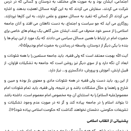
اجتماعى، ایشان بود و به صورت هاى مختلف به دوستان و کسانى که در درس
شرکت مى کردند، سفارش مى کردند که به این گونه مسائل اهمیّت بدهند و اشاره
مى کردند اگر کسانى که تقید به مسائل معنوى و علمى دارند، به این کارها نپردازند.
روزگارى مى آید که جو سیاست و اجتماع، به دست نااهلان مى افتد و آنان جامعه
اسلامى را از مسیر خود منحرف مى کنند، ایشان حتى گاهى یک پیغام هاى خاصى براى
حضرت امام در ارتباط با همین مسائل سیاسى مى دادند که یک مورد از این پیام ها را
بنده با یکى دیگر از دوستان، واسطه در رساندن به حضرت امام بودیم[۱۵]».‌‌
آیت الله بهجت معتقد است که ولى فقیه، باید جامعه مسلمین را با همه شئونات و
ابعاد آن نگه دارد و از سوى دیگر نیز روشن است که جامعه به تشکیلات فراوان، از
قبیل ارتش، آموزش و پرورش، دادگسترى و… نیاز دارد.‌‌
از این رو، باید دست ولى فقیه در همه شئونات مادى و معنوى باز بوده و مبین و
شارح و راهنما و حلاّل مشکلات باشد و در نتیجه، ولى فقیه، باید تمام شئونات امام
معصوم(علیه السلام) را به استثناى آن چه مخصوص امام معصوم است، داشته باشد
تا بتواند اسلام را در جامعه پیاده کند و گر نه در صورت عدم وجود تشکیلات و
تشریفات حکومتى، دشمنان نخواهند گذاشت که حکومت اسلامى پیاده شود[۱۶].‌‌
پشتیبانى از انقلاب اسلامى