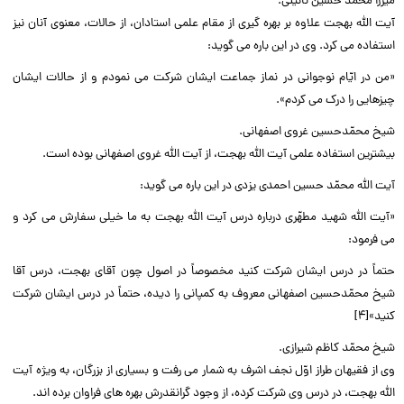
میرزا محمّد حسین نائینى.‌‌
آیت الله بهجت علاوه بر بهره گیرى از مقام علمى استادان، از حالات، معنوى آنان نیز
استفاده مى کرد. وى در این باره مى گوید:‌‌
«من در ایّام نوجوانى در نماز جماعت ایشان شرکت مى نمودم و از حالات ایشان
چیزهایى را درک مى کردم».‌‌
شیخ محمّدحسین غروى اصفهانى.‌‌
بیشترین استفاده علمى آیت الله بهجت، از آیت الله غروى اصفهانى بوده است.‌‌
آیت الله محمّد حسین احمدى یزدى در این باره مى گوید:‌‌
«آیت الله شهید مطهّرى درباره درس آیت الله بهجت به ما خیلى سفارش مى کرد و
مى فرمود:‌‌
حتماً در درس ایشان شرکت کنید مخصوصاً در اصول چون آقاى بهجت، درس آقا
شیخ محمّدحسین اصفهانى معروف به کمپانى را دیده، حتماً در درس ایشان شرکت
کنید»[۴]‌‌
شیخ محمّد کاظم شیرازى.‌‌
وى از فقیهان طراز اوّل نجف اشرف به شمار مى رفت و بسیارى از بزرگان، به ویژه آیت
الله بهجت، در درس وى شرکت کرده، از وجود گرانقدرش بهره هاى فراوان برده اند.‌‌