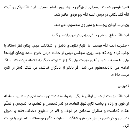
فقیه فومن همانند بسیارى از بزرگان حوزه، چون امام خمینى، آیت الله اراکى و آیت
الله گلپایگانى در درس آیت الله بروجردى حاضر شد.‌‌
وى از شاگردان برجسته و مبّرز وى محسوب مى شد.‌‌
آیت الله حاج مرتضى حائرى یزدى در این باره مى گوید:‌‌
«حضرت آیت الله بهجت، با اظهار نظرهاى دقیق و اشکالات مهم، چنان نظر استاد را
جلب کرده بود که چند روزى مجلس درس از حالت درس خارج شده بودآن ایرادها
براى ما مفید بودولى آقاى بهجت براى گریز از شهرت، دیگر به انتقاد نپرداختند و اگر
ادامه مى دادندمعلوم مى شد اگر بالاتر از دیگران نباشد، بى شک کمتر از آنان
نیستند[۶]».‌‌
تدریس
آیت الله بهجت از همان اوائل طلبگى، به واسطه داشتن استعدادى درخشان، حافظه
اى قوى و اراده و پشت کارى فوق العاده، در کنار تحصیل و تعلیم، به تدریس و تعلّم
همّت گماشت و سالیان متمادى در نجف و قم در سطوح مختلف فقه و اصول
تدریس و در دامن پر مهر خویش، شاگردان و فرهیختگان برجسته و نامدارى را تربیت
کرد.‌‌