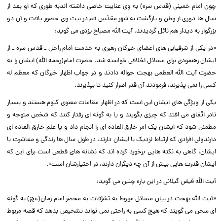
چون امام خمینى (قدس سره) به وى عنایت خاصى داشته اندبه طورى که او بعد از
سال ها دورى از وطن و بازگشت به شهر مقدّس قم در بیت وى حضور یافت و آن دو
بزرگوار به دیدار هم نائل گردیدند. آیت الله مصباح یزدى مى گوید:‌‌
«در یکى از شرفیابى هاى اعضاى خبرگان رهبرى به خدمت امام راحل ـ قدس سره ـ از
ایشان رهنمودى براى مسائل اخلاقى خواسته شد. حضرت امام(رحمه الله) ایشان را به
حضرت آیت الله العظمى بهجت حواله دادند و در جواب اظهار خبرگان که معظم له
کسى را نمى پذیرند، فرمودند آن قدر اصرار کنید تا بپذیرند.‌‌
یکى از ویژگى هاى ایشان این است که در اظهار مقامات معنوى کتوم هستند و بسیار
نادر اتّفاق مى افتد که چیزى بگویند و یا به گونه اى رفتار کنند که شخص متوجه و
مطمئن شود که ایشان یک امر خارق العاده اى را انجام داد و یا علم خارق العاده اى
دارندولى افرادى که ارتباط نزدیک با ایشان دارند، در طول سال ها زندگى و معاشرت با
ایشان، گاهى به نکته هایى برخورد کرده اند که نشانه هاى قطعى است براى این که
ایشان قدرت هایى بیش از آن چه دیگران دارند، در اختیارشان است».‌‌
آیت الله فیض گیلانى در این باره چنین مى گوید:‌‌
«آیت الله بهجت در بیان مسائل مربوط به تشرّفات به محضر امام زمان(عج) به گونه
اى سخن مى گویند که هیچ کسى به راحتى نمى تواند تشخیص بدهد که قصه مربوط