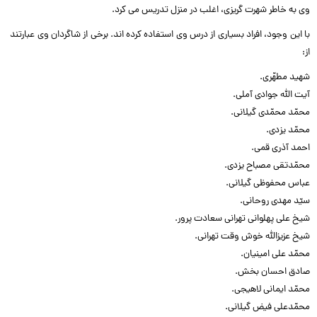
وى به خاطر شهرت گریزى، اغلب در منزل تدریس مى کرد.‌‌
با این وجود، افراد بسیارى از درس وى استفاده کرده اند. برخى از شاگردان وى عبارتند
از:‌‌
شهید مطهّرى.‌‌
آیت الله جوادى آملى.‌‌
محمّد محمّدى گیلانى.‌‌
محمّد یزدى.‌‌
احمد آذرى قمى.‌‌
محمّدتقى مصباح یزدى.‌‌
عباس محفوظى گیلانى.‌‌
سیّد مهدى روحانى.‌‌
شیخ على پهلوانى تهرانى سعادت پرور.‌‌
شیخ عزیزالله خوش وقت تهرانى.‌‌
محمّد على امینیان.‌‌
صادق احسان بخش.‌‌
محمّد ایمانى لاهیجى.‌‌
محمّدعلى فیض گیلانى.‌‌