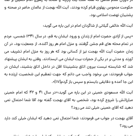
در دوران ستم شاهى که همه ملّت یک پارچه و متحد به رهبرى امام خمینى بر ضد
حکومت منحوس پهلوى قیام کرده بودند، آیت الله بهجت از عالمان حاضر در صحنه و
پشتیبان نهضت اسلامى بود.‌‌
آیت الله خائفى گیلانى از شاگردان امام در این باره مى گوید:‌‌
«پس از آزادى حضرت امام از زندان و ورود ایشان به قم، در سال ۱۳۴۱ شمسى، مردم
در تمام محله هاى قم جشن گرفتند و منزل امام هر روز آکنده، از جمعیّت بود، در آن
زمان حضرت آیت الله بهجت نیز از کسانى بود که هر روز به منزل امام تشریف مى
آورند و مدتى بر در یکى از حجرات بیت ایشان مى ایستادند. وقتى به ایشان پیشنهاد
شد که شایسته نیست بیرون اتاق بنشینیدلا اقل در داخل اتاق بنشیند، ایشان در
جواب فرمودند: من برخود واجب مى دانم که جهت تعظیم این شخصیت ارزنده به
این جا آمده و دقایقى بایستم و سپس باز گردم[۱۷]».‌‌
آیت الله مسعودى خمینى در این باره مى گوید:«در سال ۴۱ و ۴۲ که امام خمینى
مبارزاتش را شروع کرده بود، شخصى به آقاى بهجت گفته بود آقا شما احتمال نمى
دهید که آقاى خمینى خیلى تند مى رود؟‌‌
آقاى بهجت در جواب مى فرمودند: شما احتمال نمى دهید که ایشان خیلى کند دارد
مى رود؟‌‌