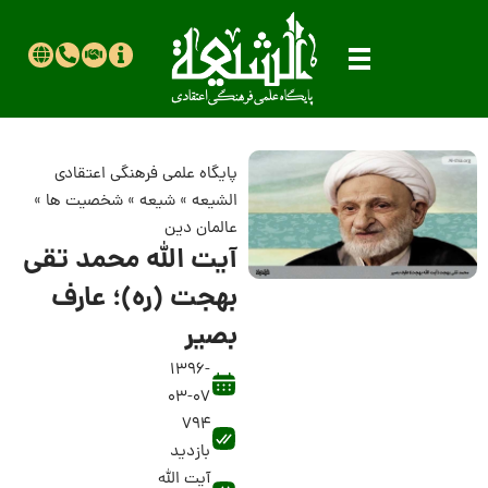
پایگاه علمی فرهنگی اعتقادی
الشیعه
»
شیعه
»
شخصیت ها
»
عالمان دین
آیت الله محمد تقی
بهجت (ره)؛ عارف
بصیر‌‌
1396-
03-07
794
بازدید
آیت الله