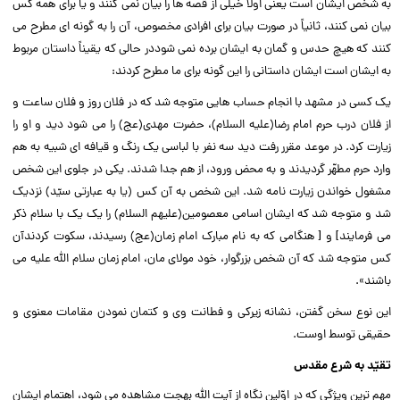
به شخص ایشان است یعنى اولاً خیلى از قصه ها را بیان نمى کنند و یا براى همه کس
بیان نمى کنند، ثانیاً در صورت بیان براى افرادى مخصوص، آن را به گونه اى مطرح مى
کنند که هیچ حدس و گمان به ایشان برده نمى شوددر حالى که یقیناً داستان مربوط
به ایشان است ایشان داستانى را این گونه براى ما مطرح کردند:‌‌
یک کسى در مشهد با انجام حساب هایى متوجه شد که در فلان روز و فلان ساعت و
از فلان درب حرم امام رضا(علیه السلام)، حضرت مهدى(عج) را مى شود دید و او را
زیارت کرد. در موعد مقرر رفت دید سه نفر با لباسى یک رنگ و قیافه اى شبیه به هم
وارد حرم مطهّر گردیدند و به محض ورود، از هم جدا شدند. یکى در جلوى این شخص
مشغول خواندن زیارت نامه شد. این شخص به آن کس (یا به عبارتى سیّد) نزدیک
شد و متوجه شد که ایشان اسامى معصومین(علیهم السلام) را یک یک با سلام ذکر
مى فرمایند] و [ هنگامى که به نام مبارک امام زمان(عج) رسیدند، سکوت کردندآن
کس متوجه شد که آن شخص بزرگوار، خود مولاى مان، امام زمان سلام الله علیه مى
باشند».‌‌
این نوع سخن گفتن، نشانه زیرکى و فطانت وى و کتمان نمودن مقامات معنوى و
حقیقى توسط اوست.‌‌
تقیّد به شرع مقدس
مهم ترین ویژگى که در اوّلین نگاه از آیت الله بهجت مشاهده مى شود، اهتمام ایشان