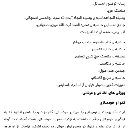
رساله توضیح المسائل.‌‌
مناسک حج.‌‌
وسیله النجاهحاشیه بر وسیله النجاه آیت الله سیّد ابوالحسن اصفهانى.‌‌
جامع المسایل حاشیه بر ذخیره العباد آیت الله غروى اصفهانى.‌‌
آثار چاپ نشده آیت الله بهجت‌‌
حاشیه بر کتاب الصلوه صاحب جواهر.‌‌
حاشیه بر کفایه الاصول.‌‌
تعلیقه بر مناسک حج شیخ انصارى.‌‌
حاشیه بر مکاسب.‌‌
چندین جلد اصول.‌‌
حاشیه بر شرایع الاسلام.‌‌
تقریرات فقهى، اصولى فراوان از اساتید نامدارش.‌‌
ویژگى هاى اخلاقى و عرفانى
تقوا و خودسازى
آیت الله بهجت از نوجوانى به میدان خودسازى گام نهاد و به همان اندازه که به
فراگیرى علوم الهى جدّیت داشت، به تزکیه نفس و خودسازى همّت گماشت به گونه
اى که در پرتو علم و تقوا، در همان اوان جوانى در نجف اشرف، کراماتى از او ظاهر