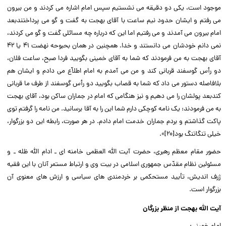
موجود است، یکى دو دقیقه مى نشستیم سپس امام اشاره مى کردند و من بیرون
مى رفتم و ایشان حدود نیم ساعت با آقاى بهجت به گفت و گو مى پرداختندبعد
امام بیرون مى آمدند و مى رفتیم اما این که درباره چه مسائلى گفت و گو مى کردند،
نمى دانم خودشان مى دانستند و خدا. همچنین در همان بحبوحه نهضت ۴۱ یا ۴۲
آقاى بهجت به من فرمودند که شما به آقاى خمینى بگویید فردا صبح، ساعت فلان،
دو رأس گوسفند قربانى کند و من مى آمدم به امام اطلاّع مى دادم و ایشان هم
بلافاصله دستور مى داد که شما به قصاب بگویید دو رأس گوسفند از طرف ما قربانى
کندبعد پولشان را مى دهیم و نیز هنگامى که امام در جماران ساکن بود، آقاى بهجت
به من فرمودند: یک نامه کوچکى دارم شما این را به آقا برسانید. من نامه را گرفتم توى
پاکت گذاشتم و بردم جماران خدمت امام دادم. در هر صورت، رابطه این دو بزرگوار،
خیلى تنگاتنگ بود[۲۰]».‌‌
حضور مقام معظم رهبرى، حضرت آیت الله العظمى خامنه اى ـ ادام الله ظله ـ و
مسئولین نظام مقدّس جمهورى اسلامى در بیت وى و ارتباط مستمر آنان با این فقیه
ژرف اندیش، تأیید مستحکمى بر خردمندى هاى سیاسى و ارزش هاى معنوى آن
بزرگوار است.‌‌
آیت الله بهجت از منظر بزرگان