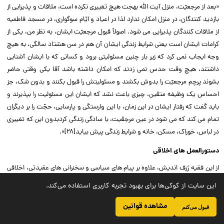
«بعد از مرجعیّت، منزل آیت الله بهجت هیچ تغییرى نکرده است، ملاقات و پذیرایى از
بازدید کنندگان، در منزل امکان ندارد لذا در اعیاد و ایّام سوگوارى، در مسجد فاطمیه
از ملاقات کنندگان پذیرایى مى شود. اصولاً قبول مرجعیّت ایشان، به نظر من، یکى از
کرامات ایشان است یعنى شرایط زندگى ایشان آن هم در سن هشتاد سالگى، به هیچ
وجه ایجاب نمى کرد که زیر بار چنین مسئولیتى برود و کسانى که با ایشان آشنایى
داشتند، هیچ وقت حدس نمى زدند که امکان داشته باشد آقا یکى وقتى حاضر
بشوند پرچم مرجعیّت را بدوش بکشند و مسئولیتش را قبول بکنند و بدون شک، جز
احساس یک وظیفه متعّین، چیزى باعث نشد که ایشان این مسئولیت را بپذیرند و
باید گفت که رفتار ایشان در این زمان، با این وارستگى و پارسایى، حجّت را بر دیگران
تمام مى کند که مى شود در عین مرجعّیت، با سادگى زندگى کردبدون این که تغییرى
در لباس، خوراک، مسکن، خانه و شرایط زندگى پیش بیاید[۲۸]».‌‌
دستورالعمل هاى اخلاقى
از این فقیه ژرف اندیش، علاوه بر پیام هاى سیاسى و سخنرانى هاى عقیدتى، اخلاقى
و سیاسى، در مجامع خاصى، دستورالعمل هاى اخلاقى فراوانى به یادگار مانده است.
این سایت از کوکی‌ها برای بهبود تجربه کاربری استفاده می‌کند.
و آن چه که در این پیام ها و سخنرانى ها و دستورالعمل ها، بیش از هر چیز به چشم
مى خورد، تأکید بر انجام واجبات، ترک محرمات و رفتار بر طبق موازین دینى و اسلامى
مشاهده قوانین
قبول می‌کنم
است.‌‌