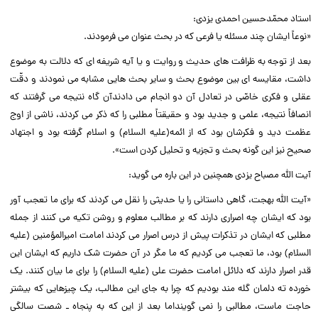
استاد محمّدحسین احمدى یزدى:‌‌
«نوعاً ایشان چند مسئله یا فرعى که در بحث عنوان مى فرمودند.‌‌
بعد از توجه به ظرافت هاى حدیث و روایت و یا آیه شریفه اى که دلالت به موضوع
داشت، مقایسه اى بین موضوع بحث و سایر بحث هایى مشابه مى نمودند و دقّت
عقلى و فکرى خاصّى در تعادل آن دو انجام مى دادندآن گاه نتیجه مى گرفتند که
انصافاً نتیجه، علمى و جدید بود و حقیقتاً مطلبى را که ذکر مى کردند، ناشى از اوج
عظمت دید و فکرشان بود که از ائمه(علیه السلام) و اسلام گرفته بود و اجتهاد
صحیح نیز این گونه بحث و تجزیه و تحلیل کردن است».‌‌
آیت الله مصباح یزدى همچنین در این باره مى گوید:‌‌
«آیت الله بهجت، گاهى داستانى را یا حدیثى را نقل مى کردند که براى ما تعجب آور
بود که ایشان چه اصرارى دارند که بر مطالب معلوم و روشن تکیه مى کنند از جمله
مطلبى که ایشان در تذکرات پیش از درس اصرار مى کردند امامت امیرالمؤمنین (علیه
السلام) بود، ما تعجب مى کردیم که ما مگر در آن حضرت شک داریم که ایشان این
قدر اصرار دارند که دلائل امامت حضرت على (علیه السلام) را براى ما بیان کنند. یک
خورده ته دلمان گله مند بودیم که چرا به جاى این مطالب، یک چیزهایى که بیشتر
حاجت ماست، مطالبى را نمى گوینداما بعد از این که به پنجاه ـ شصت سالگى