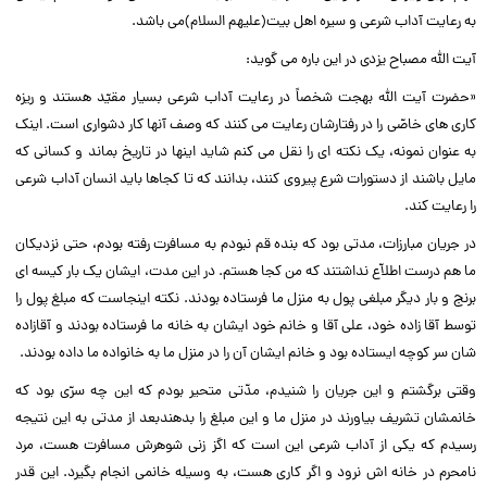
به رعایت آداب شرعى و سیره اهل بیت(علیهم السلام)مى باشد.‌‌
آیت الله مصباح یزدى در این باره مى گوید:‌‌
«حضرت آیت الله بهجت شخصاً در رعایت آداب شرعى بسیار مقیّد هستند و ریزه
کارى هاى خاصّى را در رفتارشان رعایت مى کنند که وصف آنها کار دشوارى است. اینک
به عنوان نمونه، یک نکته اى را نقل مى کنم شاید اینها در تاریخ بماند و کسانى که
مایل باشند از دستورات شرع پیروى کنند، بدانند که تا کجاها باید انسان آداب شرعى
را رعایت کند.‌‌
در جریان مبارزات، مدتى بود که بنده قم نبودم به مسافرت رفته بودم، حتى نزدیکان
ما هم درست اطلاّع نداشتند که من کجا هستم. در این مدت، ایشان یک بار کیسه اى
برنج و بار دیگر مبلغى پول به منزل ما فرستاده بودند. نکته اینجاست که مبلغ پول را
توسط آقا زاده خود، على آقا و خانم خود ایشان به خانه ما فرستاده بودند و آقازاده
شان سر کوچه ایستاده بود و خانم ایشان آن را در منزل ما به خانواده ما داده بودند.‌‌
وقتى برگشتم و این جریان را شنیدم، مدّتى متحیر بودم که این چه سرّى بود که
خانمشان تشریف بیاورند در منزل ما و این مبلغ را بدهندبعد از مدتى به این نتیجه
رسیدم که یکى از آداب شرعى این است که اگز زنى شوهرش مسافرت هست، مرد
نامحرم در خانه اش نرود و اگر کارى هست، به وسیله خانمى انجام بگیرد. این قدر