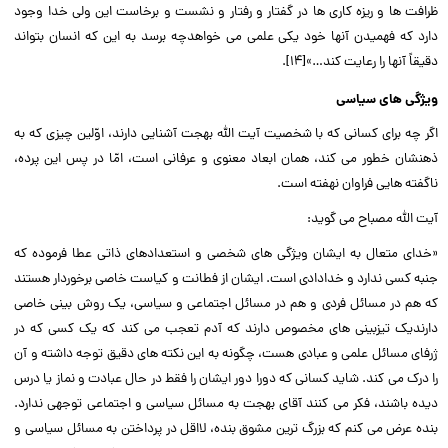
ظرافت ها و ریزه کارى ها در گفتار و رفتار و نشست و برخاست این ولى خدا وجود
دارد که فهمیدن آنها خود یکى علمى مى خواهدچه برسد به این که انسان بتواند
دقیقاً آنها را رعایت کند…»[۱۴].‌‌
ویژگى هاى سیاسى
اگر چه براى کسانى که با شخصیت آیت الله بهجت آشنایى دارند، اوّلین چیزى که به
ذهنشان خطور مى کند، همان ابعاد معنوى و عرفانى است، امّا در پس این پرده،
ناگفته هایى فراوان نهفته است.‌‌
آیت الله مصباح مى گوید:‌‌
«خداى متعال به ایشان ویژگى هاى شخصى و استعدادهاى ذاتى عطا فرموده که
جنبه کسى ندارد و خدادادى است. ایشان از فطانت و کیاست خاصى برخوردار هستند
که هم در مسائل فردى و هم در مسائل اجتماعى و سیاسى، یک روش بینى خاصى
دارندیک تیزبینى هاى مخصوص دارند که آدم تعجب مى کند که یک کسى که در
ژرفاى مسائل علمى و عبادى هست، چگونه به این نکته هاى دقیق توجه داشته و آن
را درک مى کند. شاید کسانى که دورا دور ایشان را فقط در حال عبادت و نماز یا درس
دیده باشند، فکر مى کنند آقاى بهجت به مسائل سیاسى و اجتماعى توجهى ندارد.
بنده عرض مى کنم که بزرگ ترین مشوق بنده، لااقل در پرداختن به مسائل سیاسى و