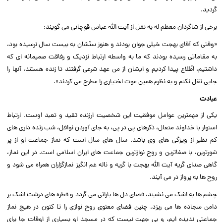
گردید.‌‌
برخى از شاگردان معظم له به نقل از آیت الله عباس قوچانى مى گویند:‌‌
«وقتى که آقاى بهجت خیلى جوان بودند و هنوز سنّشان به بیست سال نرسیده بود،
به مقاماتى رسیده بودند که ما به واسطه ارتباط نزدیک و رفاقت صمیمانه اى که
داشتیم، اطّلاع پیدا کردیم و ایشان از من عهد شرعى گرفتند تا زنده هستند، آنها را
جایى نقل نکنم و به نظرم همین موت اختیارى را مطرح مى کردند».‌‌
عبادت
یکى از مهمترین عوامل موفقیت این شخصیت ارزنده تقید و تعبد اوست. ارتباط
استوار با خداوند متعال، ذکرهاى پى در پى، به جاى آوردن نوافل، شب زنده دارى هاى
کم نظیر از ویژگى هاى وى باشد. سال هاى سال است که نماز جماعت او از پر
شورترین، با صفاترین و روح نوازترین جماعت هاى ایران اسلامى است. در این نماز،
گاهى صداى گریه آیت الله بهجت با گریه و ناله غم انگیز نمازگزاران همراه مى شود و
روح ها به پرواز در مى آیند.‌‌
چشم ها به اشک مى نشیند، فضاى دل ها بارانى مى گردد و قطره هاى درشت اشک بر
دامن سجاده ها مى ریزد. چنین فضاى معنوى روح نوازى را تا کنون در هیچ نماز
جماعتى ندیده ایم، و بى جهت نیست که در مسجد او بسیارى از اوقات جا براى