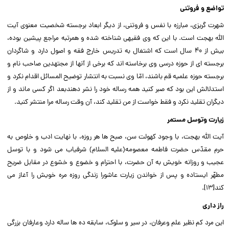
تواضع و فروتنى
شهرت گریزى، مبارزه با نفس و فروتنى، از دیگر ابعاد برجسته شخصیت معنوى آیت
الله بهجت است. با این که وى فقیهى شناخته شده و همرتبه مراجع پیشین بوده،
بیش از ۴۰ سال است که اشتغال به تدریس خارج فقه و اصول دارد و شاگردان
برجسته اى از حوزه درسى وى برخاسته اند که برخى از آنها از مجتهدین صاحب نام و
برجسته حوزه علمیه قم باشند، امّا وى نسبت به انتشار توضیح المسائل اقدام نکرد و
استدلالش این بود که صبر کنید همه رساله خود را نشر دهندبعد اگر کسى ماند و از
دیگران تقلید نکرد و فقط خواست از من تقلید کند، آن وقت رساله مرا منتشر کنید.‌‌
زیارت وتوسل مستمر
آیت الله بهجت، با وجود کهولت سن، صبح ها هر روزه، با نهایت ادب و خلوص به
حرم مقدّس حضرت فاطمه معصومه(علیه السلام) شرفیاب مى شود و با توسل
عجیب و روزانه خویش به آن حضرت، با احترام و خضوع و خشوع در مقابل ضریح
مطهّر ایستاده و پس از خواندن زیارت عاشورا زندگى روزه مره خویش را آغاز مى
کند[۱۳].‌‌
راز دارى‌‌
این مرد کم نظیر علم وعرفان، در سیر و سلوک، سابقه ده ها ساله دارد وعارفان بزرگى