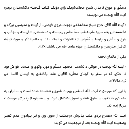
محقّق و مورخ نامدار، شیخ محمّدشریف رازى مؤلف کتاب گنجینه دانشمندان درباره
آیت الله بهجت مى نویسد:‌‌
«آیت الله آقاى حاج شیخ محمّدتقى بهجت غروى فومنى، از آیات و مدرسین بزرگ و
دانشمندان بنام حوزه علیمه قم، حقاً عالمى برجسته و دانشمندى شایسته و مهذّب و
بارع و متّقى و پارسا و مُعْرِض از تظاهرات و اجتماعات و دائم الذکر و مورد توجّه
افاضل مدرسین و دانشمندان حوزه علمیه قم مى باشند[۲۶]».‌‌
یکى از عالمان نجف‌‌
«آیت الله بهجت در جوانى دانشمند، مجتهد مسلّم و مورد وثوق و اعتماد خواصّ بود
تا حدّى که در سفر به کربلاى معلّى: آقایان علما بالاتفاق به ایشان اقتدا مى
کردند[۲۷]».‌‌
با این که مرجعیّت آیت الله العظمى بهجت فقیهى شناخته شده است و سالیان به
متمادى به تدریس خارج فقه و اصول اشتغال دارد، ولى همواره از پذیرش مرجعیّت
سرباز زده اند.‌‌
آیت الله مصباح یزدى علت پذیرش مرجعیّت از سوى وى و نیز پیرامون عدم تغییر
وضعیّت آیت الله بهجت بعد ار مرجعیّت مى گوید:‌‌