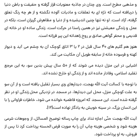
و مذهبى مطرح است. وى چنان در جاذبه معنویات قرار گرفته و حقیقت و باطن دنیا
را دریافته است که ذرّه اى به تعلقات و مادیات آلوده نگشته و از هر چه رنگ تعلق
گرفته، آزاد است. او نه تنها چنین اندیشیده و از دنیا و مظاهرش گریزان است، بلکه در
عمل و زندگى معیشتى نیز در همین راستا در حرکت است. زندگى ساده او در خانه اى
قدیمى و محقر گواهى صادق بر روح زاهدانه این پیر فرزانه است.‌‌
هنوز هم گلیم هاى ۴۰ سال قبل در ۲ یا ۳ اتاق کوچک آن به چشم مى آید و دیوار
کهنه و فرسوده خانه از سابقه طویل آن حکایت مى کند.‌‌
اشیایى در این منزل دیده مى شوند که از ۵۰ سال پیش بدین سو، به این مرجع
تقلید اسلامى، وفادار مانده اند و از زندگى او خارج نشده اند.‌‌
با توجه با کسالت آیت الله بهجت، دیدارهاى وى بسیار تقلیل یافته است و از آن سو
به علت کوچکى منزل، محل این دیدارها، در مسجد در نزدیکى محل زندگى او در نظر
گرفته شده است. این مسجد که امروزه فاطمیه خوانده مى شود، خاطرات فراوانى را با
این انسان بزرگ، در سینه خویش به یادگار نهاده است[۱۲].‌‌
آیت الله بهجت حتّى اجازه نداد براى چاپ رساله توضیح المسائل، از وجوهات شرعى
هزینه شود و شخصى هزینه چاپ آن را به صورت قرض الحسنه پرداخت کرد تا پس از
فروش، به او پرداخت شود.‌‌