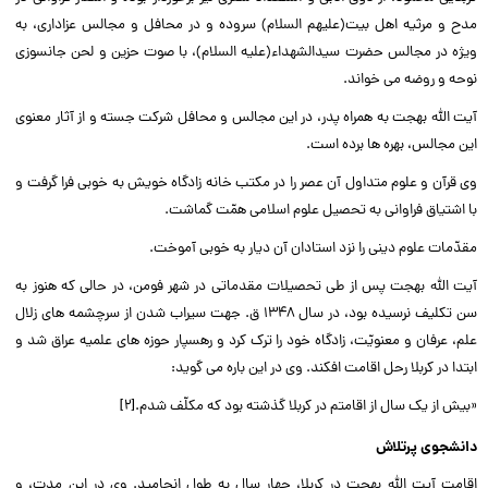
مدح و مرثیه اهل بیت(علیهم السلام) سروده و در محافل و مجالس عزادارى، به
ویژه در مجالس حضرت سیدالشهداء(علیه السلام)، با صوت حزین و لحن جانسوزى
نوحه و روضه مى خواند.‌‌
آیت الله بهجت به همراه پدر، در این مجالس و محافل شرکت جسته و از آثار معنوى
این مجالس، بهره ها برده است.‌‌
وى قرآن و علوم متداول آن عصر را در مکتب خانه زادگاه خویش به خوبى فرا گرفت و
با اشتیاق فراوانى به تحصیل علوم اسلامى همّت گماشت.‌‌
مقدّمات علوم دینى را نزد استادان آن دیار به خوبى آموخت.‌‌
آیت الله بهجت پس از طى تحصیلات مقدماتى در شهر فومن، در حالى که هنوز به
سن تکلیف نرسیده بود، در سال ۱۳۴۸ ق. جهت سیراب شدن از سرچشمه هاى زلال
علم، عرفان و معنویّت، زادگاه خود را ترک کرد و رهسپار حوزه هاى علمیه عراق شد و
ابتدا در کربلا رحل اقامت افکند. وى در این باره مى گوید:‌‌
«بیش از یک سال از اقامتم در کربلا گذشته بود که مکلّف شدم.[۲]‌‌
دانشجوى پرتلاش
اقامت آیت الله بهجت در کربلا، چهار سال به طول انجامید. وى در این مدت، و