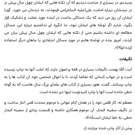
رسیدیم، در بسیارى از مباحث دیدیم که آن نکته هایى که ایشان چهل سال پیش تر
در درسشان درباره امامت على(علیه السلام)مى فرمودند، به دردمان مى خورد. گویا
ایشان آن روز مى دید که یک مسائلى بناست در آینده مورد غفلت و تشکیک قرار
بگیرد. شاید اگر توجّه هاى ایشان نبود، ما انگیزه اى نداشتیم درباره این مسائل
مطالعه اى داشته باشیم حتى از نکته هایى که ایشان چهل سال پیش بیان مى
کردند، امروز بنده در نوشته هایم در مورد مسائل اعتقادى یا جاهاى دیگر استفاده
کرده ام[۹]».‌‌
تألیفات
آیت الله بهجت تألیفات بسیارى در فقه و اصول دارند که اغلب آنها به چاپ نرسیده
است و در جواب کسانى که تقاضا کردند تا با اموال شخصى خود آن کتاب ها را به
چاپ برسانند، گفت: هنوز بسیارى از کتاب هاى علماى بزرگ سال هاست که به گونه
خطى مانده است آنها را چاپ کنیدنوبت اینها دیر نشده است.‌‌
معظم له، کار قلمى خود را در همان ایّام جوانى با مرحوم محدث قمى آغاز ساخت و
در تألیف سفینه البحار، آن مرحوم همکارى داشته و قسمت زیادى از سفینه البحار
خطى، به خط ایشان است[۱۰]».‌‌
برخى از آثار چاپ شده عبارتند از:‌‌