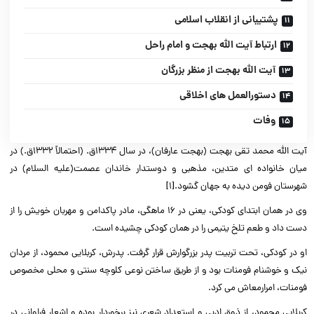
پشتیبانى از انقلاب اسلامى‌‌
ارتباط آیت الله بهجت و امام راحل‌‌
آیت الله بهجت از منظر بزرگان‌‌
دستورالعمل هاى اخلاقى‌‌
وفات‌‌
آیت الله محمد تقی بهجت (بهجت عارفان)، در سال ۱۳۳۴ق. (احتمالاً ۱۳۳۲ق.) در
میان خانواده اى متدین، مذهبى و دوستدار خاندان عصمت(علیه السلام) در
شهرستان فومن دیده به جهان گشود.[۱]‌‌
وى در همان ابتداى کودکى، یعنى در ۱۶ ماهگى، مادر پاکدامن و مهربان خویش را از
دست داد و طعم تلخ یتیمى را در همان کودکى چشیده است.‌‌
او در کودکى، تحت تربیت پدر بزرگوارش قرار گرفت. پدرش، کربلایى محمود، از مردان
نیک و خوشنام فومنات بود و از طریق ساختن نوعى کلوچه سنتى و محلى مخصوص
فومنات، امرارمعاش مى کرد.‌‌
کربلایى محمود، از ذوق ادبى و استعداد شعرى نیز برخوردار بوده و اشعار فراوانى در