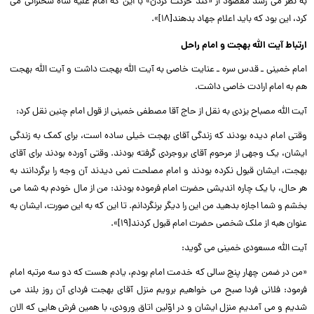
به نظر مى رسد مقصود از «کند حرکت کردن» با این که امام علیه شاه سخنرانى مى
کرد، این بود که باید اعلام جهاد بدهند[۱۸]».‌‌
ارتباط آیت الله بهجت و امام راحل
امام خمینى ـ قدس سره ـ عنایت خاصى به آیت الله بهجت داشت و آیت الله بهجت
هم به امام ارادت خاصى داشت.‌‌
آیت الله مصباح یزدى به نقل از حاج آقا مصطفى خمینى از قول امام چنین نقل کرد:‌‌
وقتى امام دیده بودند که زندگى آقاى بهجت خیلى ساده است، براى کمک به زندگى
ایشان، یک وجهى از مرحوم آقاى بروجردى گرفته بودند. وقتى آورده بودند براى آقاى
بهجت، ایشان قبول نکرده بودند و امام مصلحت نمى دیدند آن وجه را برگردانند به
هر حال، با یک چاره اندیشى حضرت امام فرموده بودند: من از مال خودم به شما مى
بخشم و شما اجازه بدهید من این را دیگر برنگردانم. تا این که به این صورت، ایشان به
عنوان هبه از ملک شخصى حضرت امام قبول کردند[۱۹]».‌‌
آیت الله مسعودى خمینى مى گوید:‌‌
«من در ضمن چهار پنج سالى که خدمت امام بودم، یادم هست که دو سه مرتبه امام
فرمود: فلانى فردا صبح مى خواهیم برویم منزل آقاى بهجت فرداى آن روز بلند مى
شدیم و مى آمدیم منزل ایشان و در اوّلین اتاق ورودى، با همین فرش هایى که الان