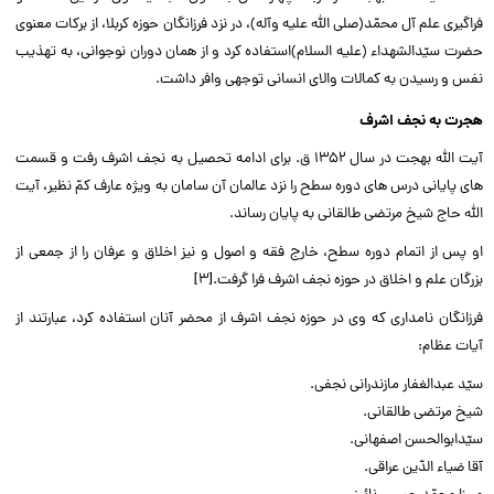
فراگیرى علم آل محمّد(صلى الله علیه وآله)، در نزد فرزانگان حوزه کربلا، از برکات معنوى
حضرت سیّدالشهداء (علیه السلام)استفاده کرد و از همان دوران نوجوانى، به تهذیب
نفس و رسیدن به کمالات والاى انسانى توجهى وافر داشت.‌‌
هجرت به نجف اشرف
آیت الله بهجت در سال ۱۳۵۲ ق. براى ادامه تحصیل به نجف اشرف رفت و قسمت
هاى پایانى درس هاى دوره سطح را نزد عالمان آن سامان به ویژه عارف کمّ نظیر، آیت
الله حاج شیخ مرتضى طالقانى به پایان رساند.‌‌
او پس از اتمام دوره سطح، خارج فقه و اصول و نیز اخلاق و عرفان را از جمعى از
بزرگان علم و اخلاق در حوزه نجف اشرف فرا گرفت.[۳]‌‌
فرزانگان نامدارى که وى در حوزه نجف اشرف از محضر آنان استفاده کرد، عبارتند از
آیات عظام:‌‌
سیّد عبدالغفار مازندرانى نجفى.‌‌
شیخ مرتضى طالقانى.‌‌
سیّدابوالحسن اصفهانى.‌‌
آقا ضیاء الدّین عراقى.‌‌