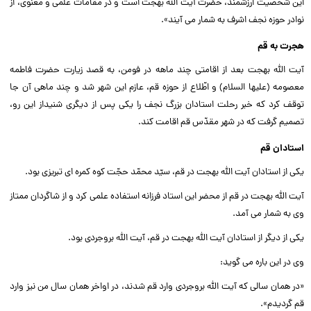
این شخصیت ارزشمند، حضرت آیت الله بهجت است و در مقامات علمى و معنوى، از
نوادر حوزه نجف اشرف به شمار مى آیند».‌‌
هجرت به قم
آیت الله بهجت بعد از اقامتى چند ماهه در فومن، به قصد زیارت حضرت فاطمه
معصومه (علیها السلام) و اطّلاع از حوزه قم، عازم این شهر شد و چند ماهى آن جا
توقف کرد که خبر رحلت استادان بزرگ نجف را یکى پس از دیگرى شنیداز این رو،
تصمیم گرفت که در شهر مقدّس قم اقامت کند.‌‌
استادان قم
یکى از استادان آیت الله بهجت در قم، سیّد محمّد حجّت کوه کمره اى تبریزى بود.‌‌
آیت الله بهجت در قم از محضر این استاد فرزانه استفاده علمى کرد و از شاگردان ممتاز
وى به شمار مى آمد.‌‌
یکى از دیگر از استادان آیت الله بهجت در قم، آیت الله بروجردى بود.‌‌
وى در این باره مى گوید:‌‌
«در همان سالى که آیت الله بروجردى وارد قم شدند، در اواخر همان سال من نیز وارد
قم گردیدم».‌‌