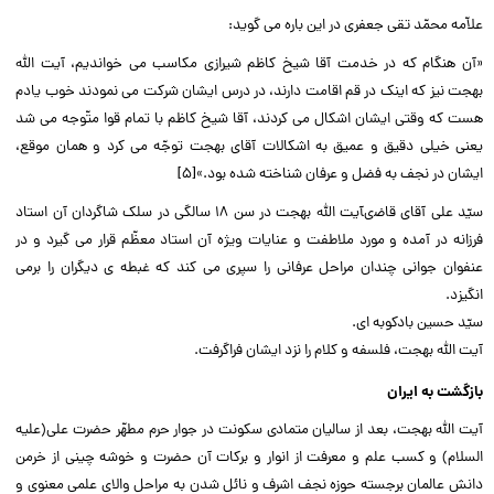
علاّمه محمّد تقى جعفرى در این باره مى گوید:‌‌
«آن هنگام که در خدمت آقا شیخ کاظم شیرازى مکاسب مى خواندیم، آیت الله
بهجت نیز که اینک در قم اقامت دارند، در درس ایشان شرکت مى نمودند خوب یادم
هست که وقتى ایشان اشکال مى کردند، آقا شیخ کاظم با تمام قوا متّوجه مى شد
یعنى خیلى دقیق و عمیق به اشکالات آقاى بهجت توجّه مى کرد و همان موقع،
ایشان در نجف به فضل و عرفان شناخته شده بود.»[۵]‌‌
سیّد على آقاى قاضىآیت الله بهجت در سن ۱۸ سالگى در سلک شاگردان آن استاد
فرزانه در آمده و مورد ملاطفت و عنایات ویژه آن استاد معظّم قرار مى گیرد و در
عنفوان جوانى چندان مراحل عرفانى را سپرى مى کند که غبطه ى دیگران را برمى
انگیزد.‌‌
سیّد حسین بادکوبه اى.‌‌
آیت الله بهجت، فلسفه و کلام را نزد ایشان فراگرفت.‌‌
بازگشت به ایران
آیت الله بهجت، بعد از سالیان متمادى سکونت در جوار حرم مطهّر حضرت على(علیه
السلام) و کسب علم و معرفت از انوار و برکات آن حضرت و خوشه چینى از خرمن
دانش عالمان برجسته حوزه نجف اشرف و نائل شدن به مراحل والاى علمى معنوى و