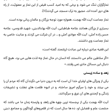
نمازگزاران تنگ مى شود و برخى که به امید کسب فیض از این نماز پر معنویّت، از راه
هاى دور آمده اند، مجبور به ترک مسجد مى گردند[۱۱].‌‌
نماز جماعت آیت الله بهجت، همواره مورد توجه بزرگان و عالمان ربانى بوده است.‌‌
بسیارى از بزرگان همانند علامه طباطبایى، آیت الله بهاءالدینى، شهید قدوسى، علامه
حسن زاده آملى، آیت الله جوادى آملى و… در آن شرکت مى کردند و عنایت خاصى به
نماز جماعت وى داشتند.‌‌
این فقیه عبادى درباره این عبادت ارزشمند گفته است:‌‌
«اگر سلاطین عالم مى دانستند که انسان در حال نماز چه لذت هایى مى برد، هیچ گاه
دنبال این مسائل مادى نمى رفتند.»‌‌
زهد و ساده زیستى
یکى از ویژگى هاى اولیاى خدا آن است که به درون دنیا مى نگرندآن گاه که مردم آن را
مى بینند و خود را سرگرم امروز ساخته، و در انبوه ظلمت هاى غفلت و تشریفات
زندگى و آزمندى هاى آن غرق و سرگردانند.‌‌
آیت الله بهجت یکى از برجسته ترین چهره هاى زاهد و وارسته زمان ما مى باشد که
حشمت علم و فضایل او، ده ها سال است که در قلمروهاى گوناگون و مجامع دینى