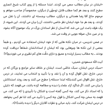
«ایشان در بیان مطالب سعى مى کردند. ابتدا مسئله را از روى کتاب شیخ انصارى
مطرح کنند و بعد هر کجا مطلب قابل توجهّى از دیگران، مخصوصاً از صاحب جواهر و
مرحوم حاج آقا رضا همدانى و دیگران، مطالب برجسته اى داشتند، آن را نقل مى
کردند. و بعد هر جا خود ایشان نظر خاصى داشتند، آن را بیان مى کردند. این شیوه، از
یک طرف باعث این مى شد که انسان از نظر استادان بزرگ در یک موضوع آگاه بشود
و در عین حال، صرفه جویى در وقت مى شد.‌‌
در ضمن تدریس، در میان نکته هایى که از خود ایشان استفاده مى کردیم ـ و طبعاً
بعضى از این نکته ها چیزهایى بود که ایشان از استادانشان شفاهاً دریافت کرده
بودند ـ به مطالب بسیار ارزنده و عمیق و داراى دقّت هاى کم نظیرى بر مى خوردیم[۷]‌‌
آیت الله مسعودى خمینى:‌‌
«سبک درس ایشان، سبک خاصّى است. ایشان بر خلاف سایر مراجع و بزرگان که در
درس خارج، نقل اقوال کرده و آن را نقد و یا تأیید و انتخاب مى نمایند، در درس
خارج، نقل اقوال نمى کنندبلکه ابتدا مسئله را مطرح مى کنند و بعد روند استدلالش
را بیان مى کنند. اگر شاگرد آراء علماء را دیده و مطالعه کرده باشد، مى فهمد که دلیلى
را که استاد ذکر مى کند، چه کسى گفته است و اشکال یا تأییدى را که مى کند، مى
فهمد به سخن چه کسى اشکال یا قول چه کسى را تأیید مى کند لذا هر کس بخواهد
در درس ایشان شرکت کند، باید مبانى و نظرات آقایان دیگر را دیده باشد[۸]».‌‌