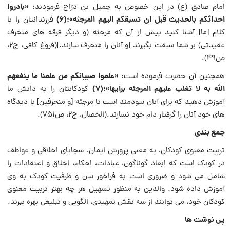
«بادروا
امام صادق (ع) در این خصوص به جمیل بن درّاج فرمودند:
احداثکم بالحدیث قبل ان تسبقکم الیهم المرجئه»؛(6)
فرزندانتان را با
کلام [ما] آشنا کنید پیش از آن که مرجئه (و دیگر فرقه های منحرف
عقیدتی) بر شما سبقت بگیرند [و آنان را منحرف سازند.](فروغ کافی، ج۲،
ص۴۹).
«علموا صبیانکم من علمنا ما ینفعهم
همچنین آن حضرت فرموده است:
الله به لا تغلب علیهم المرجئه برایها»؛(7)
کودکانتان را به دانش ما
آموزش دهید که برای آنان سودمند است تا مرجئه [و منحرفین] با دیدگاه
های خود آنان را گرفتار دام خود نسازند.(الخصال، ج۲، ص۷۵۱).
جمع بندی
تربیت معنوی کودکان، به معنی پرورش ایمان، سجایای اخلاقی و عواطف
در کودک است که ابعاد گوناگون، عبادات، احکام، اخلاق و اعتقادات را
شامل می شود و ضروری است به فراخور سن و ظرفیت کودک به وی
آموزش داده شود. والدین به منظور تسهیل هر چه بهتر تربیت معنوی
کودکان خود، می توانند از سه نقش تمهیدی، الگویی و تبلیغی بهره ببرند.
پی نوشت ها