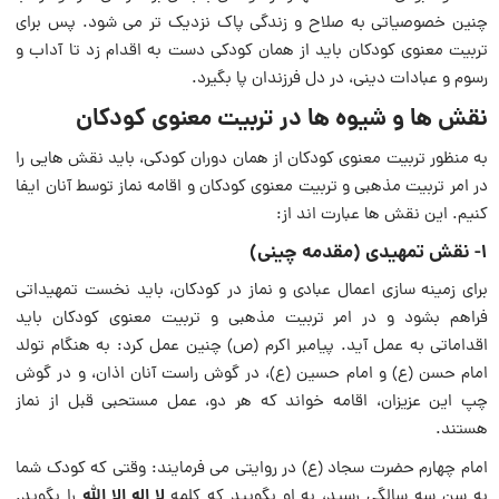
چنین خصوصیاتی به صلاح و زندگی پاک نزدیک تر می شود. پس برای
تربیت معنوی کودکان باید از همان کودکی دست به اقدام زد تا آداب و
رسوم و عبادات دینی، در دل فرزندان پا بگیرد.
نقش ها و شیوه ها در تربیت معنوی کودکان
به منظور تربیت معنوی کودکان از همان دوران کودکی، باید نقش هایی را
در امر تربیت مذهبی و تربیت معنوی کودکان و اقامه نماز توسط آنان ایفا
کنیم. این نقش ها عبارت اند از:
1- نقش تمهیدی (مقدمه چینی)
برای زمینه سازی اعمال عبادی و نماز در کودکان، باید نخست تمهیداتی
فراهم بشود و در امر تربیت مذهبی و تربیت معنوی کودکان باید
اقداماتی به عمل آید. پیامبر اکرم (ص) چنین عمل کرد: به هنگام تولد
امام حسن (ع) و امام حسین (ع)، در گوش راست آنان اذان، و در گوش
چپ این عزیزان، اقامه خواند که هر دو، عمل مستحبی قبل از نماز
هستند.
امام چهارم حضرت سجاد (ع) در روایتی می فرمایند: وقتی که کودک شما
لا اله الا الله
به سن سه سالگی رسید، به او بگویید که کلمه
را بگوید.