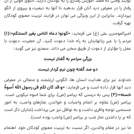
گویند وقتی که قصد آموزش رفتاری را به کودکان دارید، الگوی خوبی از آن
رفتار را در معرض دید آنان قرار بدهید تا آنها به تبعیت و پیروی از الگو
بپردازند. بنابراین از این ویژگی می توان در فرایند تربیت معنوی کودکان
بهره گرفت.
«کونوا دعاه الناس بغیر السنتکم»؛(1)
امیرالمومنین علی (ع) می فرماید:
مردم را با غیر زبانهایتان به راه خدا دعوت کنید. آن حضرت، دعوت با
عمل را مؤثرتر از دعوت از طریق سخن می داند. سعدی نیز می گوید:
بزرگی سراسر به گفتار نیست
دو صد گفته چون نیم کردار نیست
خداوند نیز برای هدایت انسان ها، الگویی ارزشمند و متعالی در معرض
«و قد کان لکم فی رسول الله اُسوهٌ
دید آنها قرار داده است و می فرماید:
حَسنه»؛(2)
پس به درستی که پیامبر (ص)، برای شما اسوه نیکویی است.
پیامبر (ص) علاوه بر انجام واجبات و خواندن نمازهای واجب، به امور
مستحبی توجه وافری داشت و به نوافل نیز می پرداخت.(شایان ذکر است
که بر پا داشتن نماز شب بر پیامبر (ص) واجب بوده است).
ما نیز در مقام والدین، اگر نسبت به تربیت معنوی کودکان خود اهتمام