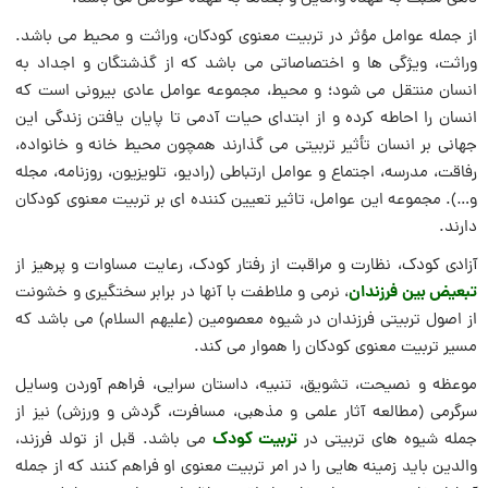
از جمله عوامل مؤثر در تربیت معنوی کودکان، وراثت و محیط می باشد.
وراثت، ویژگی ها و اختصاصاتی می باشد که از گذشتگان و اجداد به
انسان منتقل می شود؛ و محیط، مجموعه عوامل عادی بیرونی است که
انسان را احاطه کرده و از ابتدای حیات آدمی تا پایان یافتن زندگی این
جهانی بر انسان تأثیر تربیتی می گذارند همچون محیط خانه و خانواده،
رفاقت، مدرسه، اجتماع و عوامل ارتباطی (رادیو، تلویزیون، روزنامه، مجله
و…). مجموعه این عوامل، تاثیر تعیین کننده ای بر تربیت معنوی کودکان
دارند.
آزادی کودک، نظارت و مراقبت از رفتار کودک، رعایت مساوات و پرهیز از
تبعیض بین فرزندان
، نرمی و ملاطفت با آنها در برابر سختگیری و خشونت
از اصول تربیتی فرزندان در شیوه معصومین (علیهم السلام) می باشد که
مسیر تربیت معنوی کودکان را هموار می کند.
موعظه و نصیحت، تشویق، تنبیه، داستان سرایی، فراهم آوردن وسایل
سرگرمی (مطالعه آثار علمی و مذهبی، مسافرت، گردش و ورزش) نیز از
تربیت کودک
جمله شیوه های تربیتی در
می باشد. قبل از تولد فرزند،
والدین باید زمینه هایی را در امر تربیت معنوی او فراهم کنند که از جمله