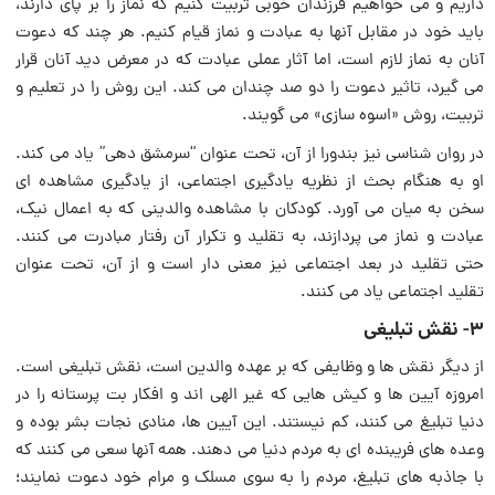
داریم و می خواهیم فرزندان خوبی تربیت کنیم که نماز را بر پای دارند،
باید خود در مقابل آنها به عبادت و نماز قیام کنیم. هر چند که دعوت
آنان به نماز لازم است، اما آثار عملی عبادت که در معرض دید آنان قرار
می گیرد، تاثیر دعوت را دو صد چندان می کند. این روش را در تعلیم و
تربیت، روش «اسوه سازی» می گویند.
در روان شناسی نیز بندورا از آن، تحت عنوان “سرمشق دهی” یاد می کند.
او به هنگام بحث از نظریه یادگیری اجتماعی، از یادگیری مشاهده ای
سخن به میان می آورد. کودکان با مشاهده والدینی که به اعمال نیک،
عبادت و نماز می پردازند، به تقلید و تکرار آن رفتار مبادرت می کنند.
حتی تقلید در بعد اجتماعی نیز معنی دار است و از آن، تحت عنوان
تقلید اجتماعی یاد می کنند.
3- نقش تبلیغی
از دیگر نقش ها و وظایفی که بر عهده والدین است، نقش تبلیغی است.
امروزه آیین ها و کیش هایی که غیر الهی اند و افکار بت پرستانه را در
دنیا تبلیغ می کنند، کم نیستند. این آیین ها، منادی نجات بشر بوده و
وعده های فریبنده ای به مردم دنیا می دهند. همه آنها سعی می کنند که
با جاذبه های تبلیغ، مردم را به سوی مسلک و مرام خود دعوت نمایند؛