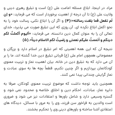
مراد در اینجا، ابلاغ مسئله امامت علی (ع) است و تبلیغ رهبری دینی و
«و اِن
ولایت علی (ع) تا آن درجه از اهمیت برخوردار است که می فرماید:
لَم تفعل فما بلغت رسالته»؛(4)
و اگر آن را ابلاغ نکنی، رسالت خود را به
نحو اکمل ابلاغ نکرده ای. آن روزی که این تبلیغ صورت می پذیرد، خدای
«اَلیوم اَکملتُ لکم
تعالی آن را به عنوان کمال دین دانسته، می فرماید:
دینکم و اَتممتُ علیکم نعمتی و رَضیتُ لکم الاسلام دیناً».(5)
نتیجه آن که این همه اهمیتی که امر تبلیغ در اسلام دارد و بزرگان و
معصومانی همچون امام علی (ع) قربانی تبلیغ دین خدا گشته اند، ما را بر
آن می دارد که به تبلیغ دین در خانه، بیان اهمیت نماز و تربیت معنوی
کودکانمان بپردازیم و اگر چنین نکنیم، قطعاً بچه ها به سوی عبادت و
نماز گرایش چندانی پیدا نمی کنند.
همچنین باید توجه داشت که موضوع تربیت معنوی کودکان، صرفا به
دایره نماز، عبادات، احکام دین و اخلاق خلاصه و محدود نمی شود و
گستره وسیعی دارد و شامل باورها و اعتقادات نیز می شود و ضروری
است والدین به فراخور سن فرزند، وی را به مرور با مسائل، دیدگاه های
اعتقادی آشنا ساخته و باورهای دینی وی را تحکیم بخشند.