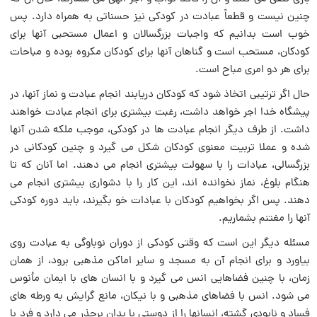
چنین نیست و قطعاً عبادت در کودکی نیز حسناتی به همراه دارد. پس
خوب است بدانیم که واجبات بزرگسالان و اعمال مستحبی آنها برای
کودکان، مستحب است و گناهان آنها برای کودکان مکروه بوده و مباحات
برای هر دو امری مباح است.
حال اگر ترتیبی اتخاذ شود که کودکان دریابند انجام عبادت و نماز آنها، در
پیشگاه خدا اجر خواهد داشت، رغبت بیشتری برای انجام عبادت خواهند
داشت. از طرف دیگر انجام عبادت ها در کودکی، موجب ملکه شدن آنها
شده و عملا تربیت معنوی کودکان شکل می گیرد و چنین کودکانی در
بزرگسالی، عبادات را با سهولت بیشتری انجام می دهند. اما آنان که تا
هنگام بلوغ، نماز نخوانده اند، این کار را با دشواری بیشتری انجام می
دهند. پس اگر بخواهیم کودکان با عبادات خو بگیرند، باید دوره کودکی
آنها را مغتنم بشماریم.
مسئله دیگر این است که وقتی کودکی از دوران نوباوگی به عبادت روی
بیاورد و برای انجام آن به مسجد و سایر اماکن مذهبی برود، از همان
زمان، با چنین فضاهایی انس می گیرد و با انسان های با ایمان مأنوس
می شود. انس با فضاهای مذهبی و با نیکان، مانع گرایش به ورطه های
فساد و نابودی گشته، انسانها را از دوستی با بدان برحذر می دارد و فرد با