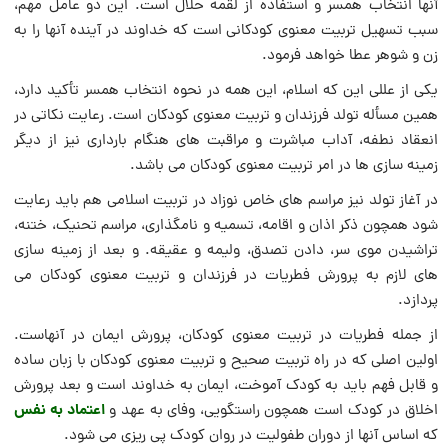
آنها انتخاب همسر و استفاده از لقمه حلال است. این دو عامل مهم،
سبب تسهیل تربیت معنوی کودکانی است که خداوند در آینده آنها را به
زن و شوهر عطا خواهد فرمود.
یکی از عللی این که اسلام، این همه در نحوه انتخاب همسر تأکید دارد،
همین مسأله تولد فرزندان و تربیت معنوی کودکان است. رعایت نکاتی در
انعقاد نطفه، آداب مباشرت و مراقبت های هنگام بارداری نیز از دیگر
زمینه سازی ها در امر تربیت معنوی کودکان می باشد.
در آغاز تولد نیز مراسم های خاص نوزاد در تربیت اسلامی هم باید رعایت
شود همچون ذکر اذان و اقامه، تسمیه و نامگذاری، مراسم تحنیک، ختنه،
تراشیدن موی سر، دادن تصدق، ولیمه و عقیقه. و بعد از زمینه سازی
های لازم به پرورش فطریات در فرزندان و تربیت معنوی کودکان می
پردازد.
از جمله فطریات در تربیت معنوی کودکان، پرورش ایمان در آنهاست.
اولین اصلی که در راه تربیت صحیح و تربیت معنوی کودکان با زبان ساده
و قابل فهم باید به کودک آموخت، ایمان به خداوند است و بعد پرورش
اعتماد به نفس
اخلاق در کودک است همچون راستگویی، وفای به عهد و
که اساس آنها از دوران طفولیت در روان کودک پی ریزی می شود.