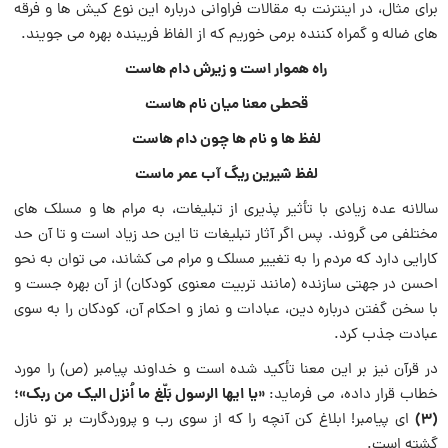
برای مثال، در اینترنت به مقالات فراوانی درباره این نوع کیش ها و فرقه
های ضاله و گمراه کننده برمی خوریم که از الفاظ فریبنده بهره می جویند.
راه هموار است و زیرش دام هاست
قحطی معنا میان نام هاست
لفظ ها و نام ها چون دام هاست
لفظ شیرین ریگ آب عمر ماست
سالانه عده زیادی با تأثیر پذیری از تبلیغات، به مرام ها و مسلک های
مختلفی می گروند. پس اگر آثار تبلیغات تا این حد زیاد است و تا آن حد
کارایی دارد که مردم را به تغییر مسلک و مرام می کشاند، می توان به نحو
احسن در جهتی سازنده (مانند تربیت معنوی کودکان) از آن بهره جست و
با سخن گفتن درباره دین، عبادات و نماز و احکام آن، کودکان را به سوی
عبادت جذب کرد.
در قرآن نیز بر این معنا تأکید شده است و خداوند پیامبر (ص) را مورد
«یا ایها الرسول بَلّغ ما اُنزل الیک من ربک»؛
خطاب قرار داده، می فرماید:
(3)
ای پیامبر! ابلاغ کن آنچه را که از سوی رب و پروردگارت بر تو نازل
گشته است.