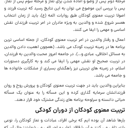
مرحله دوم پس از وضو و آماده شدن برای نماز و مرحله سوم پس از نماز.
پس با بررسی این موضوع می توان به این نتایج رسید که تربیت فرزند و
اصولا تربیت معنوی کودکان طبق روایات ائمه (ع)، باید از زمان انتخاب
همسر شروع شده و والدین به ویژه مادران در امر تربیت فرزندان نقش
اساسی و مهمی را ایفا می کنند.
اعمال و رفتار والدین در امر تربیت معنوی کودکان، از جمله اساسی ترین
برنامه ها در زمینه تربیت کودک می باشد. (همچون اهمیت دادن والدین
به مسائل اخلاقی، عبادی و…). در جامعه امروز محبت والدین به فرزندان،
در تربیت صحیح او نقش مهمی را ایفا می کند و به کارگیری دستورات
اسلام، در زمینه های تربیتی نیز راهگشای بسیاری از مشکلات خانواده ها
و جامعه می باشد.
بنابراین والدین باید در جهت تربیت معنوی کودکان و پرورش روح و روان
فرزندانشان سرمایه گذاری کرده و این مسأله را به عنوان یک مسأله
حیاتی دانسته و سرلوحه برنامه های زندگی مشترک خود قرار دهند.
تربیت معنوی کودکان از دوران کودکی
بارها شاهد آن بوده ایم که برخی افراد، عبادات و نماز کودکان را، نوعی
بازی تلقی می کنند و آن را فاقد ثواب و اجر الهی می شمارند؛ حال آن که