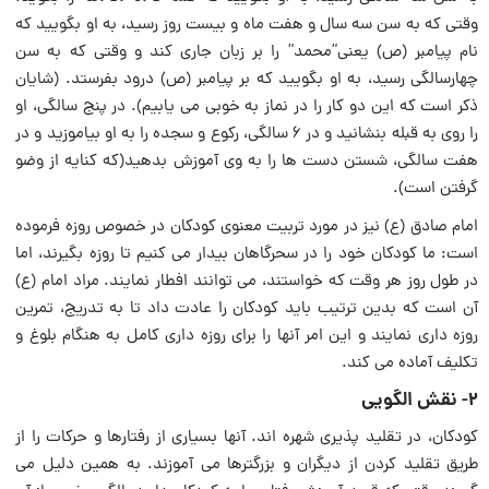
وقتی که به سن سه سال و هفت ماه و بیست روز رسید، به او بگویید که
نام پیامبر (ص) یعنی”محمد” را بر زبان جاری کند و وقتی که به سن
چهارسالگی رسید، به او بگویید که بر پیامبر (ص) درود بفرستد. (شایان
ذکر است که این دو کار را در نماز به خوبی می یابیم). در پنج سالگی، او
را روی به قبله بنشانید و در ۶ سالگی، رکوع و سجده را به او بیاموزید و در
هفت سالگی، شستن دست ها را به وی آموزش بدهید(که کنایه از وضو
گرفتن است).
امام صادق (ع) نیز در مورد تربیت معنوی کودکان در خصوص روزه فرموده
است: ما کودکان خود را در سحرگاهان بیدار می کنیم تا روزه بگیرند، اما
در طول روز هر وقت که خواستند، می توانند افطار نمایند. مراد امام (ع)
آن است که بدین ترتیب باید کودکان را عادت داد تا به تدریج، تمرین
روزه داری نمایند و این امر آنها را برای روزه داری کامل به هنگام بلوغ و
تکلیف آماده می کند.
2- نقش الگویی
کودکان، در تقلید پذیری شهره اند. آنها بسیاری از رفتارها و حرکات را از
طریق تقلید کردن از دیگران و بزرگترها می آموزند. به همین دلیل می