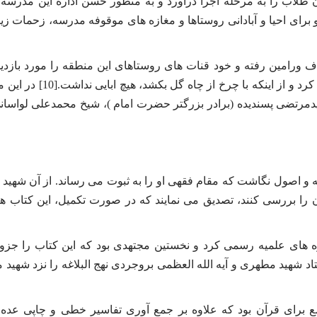
ان طلاب را به مرحله اجرا درآورد و به منظور حسن اداره این مدرسه،
 برای احیا و آبادانی روستاها و مغازه های موقوفه مدرسه، زحمات زیا
ورامین رفته و خود قنات های روستاهای این منطقه را مورد بازدید
می داد و گاه به داخل چاه ها می رفت و در تعمیر آن ها همکاری می کرد و از اینکه با
یدمرتضی پسندیده (برادر بزرگتر حضرت امام )، شیخ محمدعلی لواسا
 اصول نگاشت که مقام فقهی او را به ثبوت می رساند. از آن شهید 
 را بررسی کنند، تصدیق می نمایند که در صورت تکمیل، این کتاب هم
 های علمیه رسمی کرد و نخستین مجتهدی بود که این کتاب را جزو
 شهید مطهری و آیه الله العظمی بروجردی نهج البلاغه را نزد شهید
ع برای قرآن بود که علاوه بر جمع آوری تفاسیر خطی و چاپی عده 