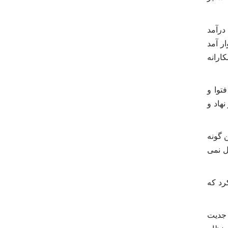
درآمد
ر آمد
ارانه
توا و
هاد و
 گونه
ل نمی
رد که
ا جدیت