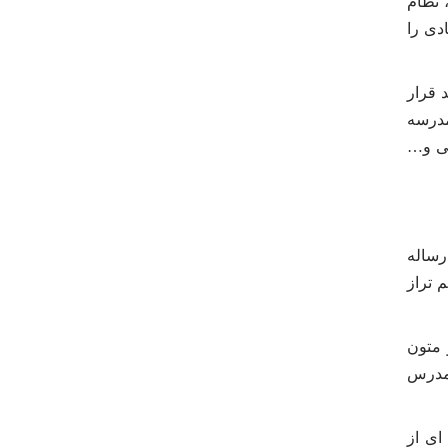
 نظام
دی را
 قرار
 چرخ از چاه گل بکشد، هیچ ابایی نداشت.[10] در این مدرسه
نی و…
رساله
 تراز
 متون
 مدرس
ای از