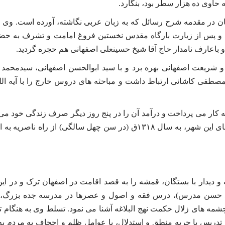
حاوی ده هزار سطر بود، بنگارد.
ن در مقدمه شرح رسائل که به زبان عربی نگاشته، آورده است. وی 
ان ۱۳۱۱ ق وارد نجف اشرف شد و پس از زیارت بارگاه مقدس نخستین فروغ امامت و تشرف به ح
باعارف نامدار حاج آقا شیخ حسینعلی اصفهانی هم حجره گردید.
ریعت اصفهانی بهره برد و با سید ابوالحسن اصفهانی، سیدمحمد
صطفی کاشانی ارتباط داشت و مباحثه های دروس خارج را با آیه الل
کار می پرداخت و درآمد آن را در پنج روز دیگر صرف زندگی خود می 
پس از هفت سال اقامت در نجف و تأیید مقام اجتهاد او از سوی علمای این شهر، به سال ۱۳۱۸ق (در سن چهل سالگی) از راه ن
یدار با بستگان، قمشه را به قصد اقامت در اصفهان ترک و در ای
ید حسن مدرس)، درس فقه و اصول و عصرها در مدرسه جده بزرگ،
مه های زلال حکمت نهج البلاغه آشنا می نمود. تسلط وی به هنگام 
دریس با حربه منطق و استدلال، با عوامل ظلم و اجحاف به مردم به