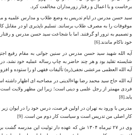
برخاست و با اعمال و رفتار زورمداران مخالفت کرد.
سید حسن مدرس در ایام تدریس به وضع طلاب و مدارس علمیه و موقوف
موقوفات را به مصرف طلاب برسانند. تسلیم ناپذیری او در مقابل 
و تصمیم به ترور او گرفتند. اما با شجاعت سید حسن مدرس و رفتار ش
خود ناکام ماندند.[6]
آیه الله شهید سید حسن مدرس در سنین جوانی به مقام رفیع اجت
شایسته تقلید بود و هر چند حاضر به چاپ رساله عملیه خود نشد، در 
آیه الله العظمی مرعشی نجفی(ره) تألیفات فقهی او را ستوده و افزو
آیه الله حاج سید محمد رضا بهاءالدینی در مصاحبه ای اظهار داشت
فردی مهمتر از رجل علمی و دینی است؛ زیرا این مظهر ولایت است 
یابد.[8]
مدرس با ورود به تهران در اولین فرصت، درس خود را در ایوان زیر 
کار اصلی من تدریس است و سیاست کار دوم من است. [9]
وی در ۲۷ تیرماه ۱۳۰۴ ش که عهده دار تولیت این مد