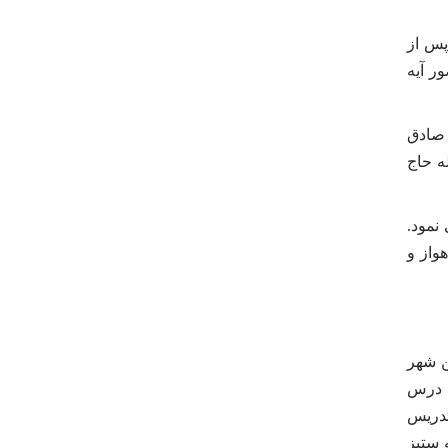
پس از
ضور آیه
 صادق
ه حاج
نمود.
اصریه به اهواز و
ن شهر
 درس
تدریس
 ستیز