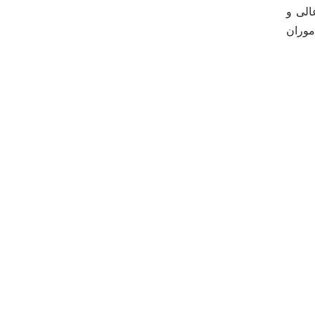
الی و
موران