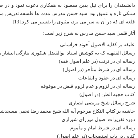
دانشمندان را برای نیل بدین مقصود به همکاری دعوت نمود و در ص
سبکی تازه و عمیق بود. سید حسن مدرس مدت ها فلسفه تدریس می ک
قلعه ای که در آن به سر می برد، مثنوی را تفسیر می کرد.[13]
آثار قلمی سید حسن مدرس به شرح زیر است:
علیقه بر کفایه الاصول آخوند خراسانی
رسائل الفقهیه که به کوشش استاد ابوالفضل شکوری بتازگی انتشار ی
رساله ای در ترتب (در علم اصول فقه)
رساله ای در شرط متأخر (در اصول)
رساله ای در عقود و ایقاعات
رساله ای در لزوم و عدم لزوم قبض در موقوفه
کتاب حجیه الظن (در اصول)
شرح رسائل شیخ مرتضی انصاری
حاشیه بر کتاب النکاح مرحوم آیه الله شیخ محمد رضا نجفی مسجدش
دوره تقریرات اصول میرزای شیرازی
رساله ای در شرط امام و مأموم
کتابی در باب استصحاب (در علم اصول)