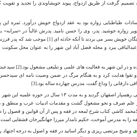
د، تصمیم گرفت از طریق ازدواج، پیوند خویشاوندی را تجدید و تقویت ک
ات طباطبایی زواره بود به عقد ازدواج خویش درآورد. ثمره این پیو
 چون چشمه ای پاک در کویر زواره جوشید. پدر، وی را حسن نامید. پدرش غالباً در «سرابه» 
شرعی و فقهی مردم مشغول بود ولی مادر و فرزند در زواره نزد بستگان خویش بسر می بردند تا آنکه حادثه ای [1]
ل ۱۲۹۳ به قمشه نزد جدش میرعبدالباقی ببرد و محله فضل آباد این شهر را به عنوان محل سکو
این در حالی بود که میرعبدالباقی قبلا از زواره به قمشه مهاجرت کرده و در این شهر
 و تقوا هدایت کرد و به هنگام مرگ در ضمن وصیت نامه ای سیدحسن 
ی دارفانی را وداع گفت، مدرس چهارده ساله بود.[3]
سید حسن مدرس در سال ۱۲۹۸ق. به منظور ادامه تحصیل علوم دینی رهسپار اصفهان گردید و به مدت ۱۳ سال در حوز
خواندن جامع المقدمات در علم صرف و نحو مشغول گشت و مقدمات ادبیات عرب و منطق و 
امحمد کاشی کتاب شرح لمعه در فقه و پس از آن قوانین و فصول را د
 را به مدرس آموخت، حکیم نامدار میرزا جهانگیرخان قشقایی است.[5]
ی
و شیخ مرتضی ریزی و دیگر اساتید در فقه و اصول به درجه اجتهاد ر