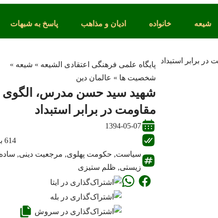
شیعه
خانواده
ادیان و مذاهب
پاسخ به شبهات
پایگاه علمی فرهنگی اعتقادی الشیعه
»
شیعه
»
شخصیت ها
»
عالمان دین
شهید سید حسن مدرس، الگوی
مقاومت در برابر استبداد
1394-05-07
614 بازدید
سیاست
,
حکومت پهلوی
,
مرجعیت دینی
,
ساده
زیستی
,
ظلم ستیزی