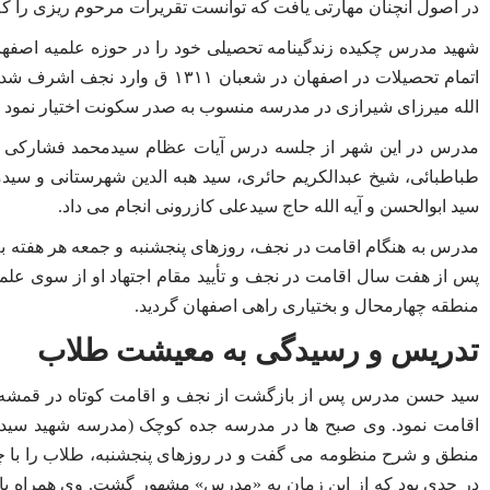
در اصول آنچنان مهارتی یافت که توانست تقریرات مرحوم ریزی را که 
شهید مدرس چکیده زندگینامه تحصیلی خود را در حوزه علمیه اصفها
اتمام تحصیلات در اصفهان در شعب
الله میرزای شیرازی در مدرسه منسوب به صدر سکونت اختیار نمود و 
مدرس در این شهر از جلسه درس آیات عظام سیدمحمد فشارکی و ش
طباطبائی، شیخ عبدالکریم حائری، سید هبه الدین شهرستانی و سیدم
سید ابوالحسن و آیه الله حاج سیدعلی کازرونی انجام می داد.
مدرس به هنگام اقامت در نجف، روزهای پنجشنبه و جمعه هر هفته به 
منطقه چهارمحال و بختیاری راهی اصفهان گردید.
تدریس و رسیدگی به معیشت طلاب
سید حسن مدرس پس از بازگشت از نجف و اقامت کوتاه در قمشه و د
اقامت نمود. وی صبح ها در مدرسه جده کوچک (مدرسه شهید س
منطق و شرح منظومه می گفت و در روزهای پنجشنبه، طلاب را با چش
در حدی بود که از این زمان به «مدرس» مشهور گشت. وی همراه با ت