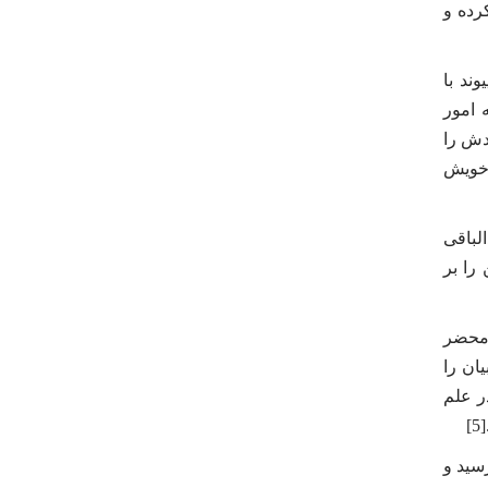
رده و
ند با
به امور
 موجب شد که پدر فرزندش را
نت خویش
 به فعالیت های علمی و تبلیغی مشغول بود.[2] سیدعبدالباقی
را بر
ه علمیه این شهر محضر
بیان را
ر علم
سید و