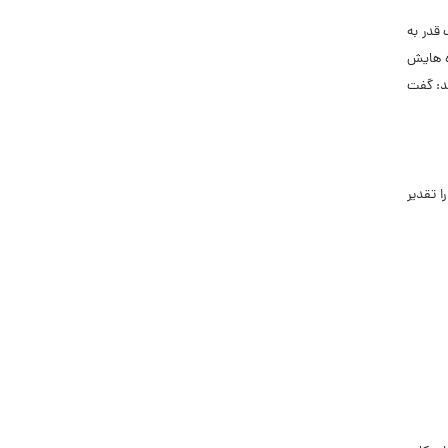
قدر به
ه ‏هایش
د: گفت‏
ا تقدیر