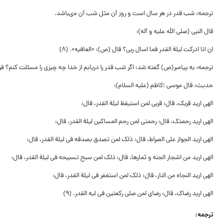
ترجمه: شب قدر در هر سال است و روز آن مثل شب آن مى‏باشد.
قال النبى (صلى الله علیه و آله):
ان انا ادرکت لیلة القدر فما اسال ربى؟ قال (ص): «العافیه‏». (۸)
ترجمه: به پیامبر(ص) گفته شد: اگر شب قدر را دریابم از خدا چه چیزى را مسئلت کنم؟ فر
حدیث: قال موسى ؛کاظم (علیه السلام):
الهى ارید قربک، قال: قربى لمن استیقظ لیلة القدر، قال:
الهى ارید رحمتک، قال: رحمتى لمن رحم المساکین لیلة القدر، قال:
الهى ارید الجواز على الصراط، قال: ذلک لمن تصدق بصدقه فى لیلة القدر، قال:
الهى ارید من اشجار الجنه و ثمارها، قال: ذلک لمن سبح تسبیحه فى لیلة القدر، قال:
الهى ارید النجاه من النار، قال: ذلک لمن استغفر فى لیلة القدر، قال:
الهى ارید رضاک، قال: رضاى لمن صلى رکعتین فى لیه القدر. (۹)
ترجمه: