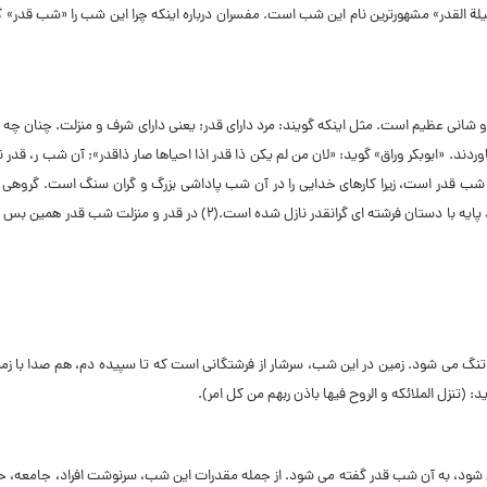
 القدر» مشهورترین نام این شب است. مفسران درباره اینکه چرا این شب را «شب قدر» گ
 و شانى عظیم است. مثل اینکه گویند: مرد داراى قدر; یعنى داراى شرف و منزلت. چنان چه 
ردند. «ابوبکر وراق» گوید: «لان من لم یکن ذا قدر اذا احیاها صار ذاقدر»; آن شب ر، قدر ن
ند: شب قدر است، زیرا کارهاى خدایى را در آن شب پاداشى بزرگ و گران سنگ است. گروهى د
گفته اند: شب قدر است، چون کتابى گرانبها بر پیامبرى بلند مرتبه و گرامى، براى امتى بلند پایه با دستان فرشته اى گرانقدر نازل شده است.(۲) در قدر 
 تنگ مى شود. زمین در این شب، سرشار از فرشتگانى است که تا سپیده دم، هم صدا با زمی
(تنزل الملائکه و الروح فیها باذن ربهم من کل امر).
ى مى شود، به آن شب قدر گفته مى شود. از جمله مقدرات این شب، سرنوشت افراد، جامعه، 