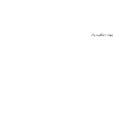
مود: «عافیت را».