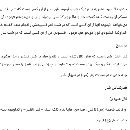
خداوندا! مى‏خواهم به تو نزدیک شوم، فرمود: قرب من از آن کسى است که شب قدر بید
مسکینان رحمت کند: گفت: خداوندا! جواز گذشتن از صراط را از تو مى‏خواهم فرمود: آن
مى‏خواهم، فرمود: آنها از آن کسى است که در شب قدر تسبیحش را انجام دهد گفت: خداو
خداوندا خشنودى تو را مى‏خواهم، فرمود: خشنودى من از آن کسى است که در شب قدر دو
توضیح:
لیلة القدر شبى است که قرآن نازل شده است و ظاهرا مراد به قدر، تقدیر و اندازه‏گی
مى‏نماید، زندگى و مرگ، رزق، سعادت، و شقاوت و چیزهایى از این قبیل را مقدر مى‏سازد
چند حدیث در عبادت زهرا (س) در شبهاى قدر
قدرشناس قدر
قال على(ع):
و کانت فاطمة (س) لا تدع احدا من اهلها ینام تلک اللیلة – لیلة القدر – و تداویهم بقله 
حضرت على(ع) فرمود: