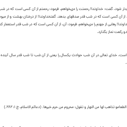
ار شود، گفت: خداوندا! رحمتت را مى‏خواهم، فرمود: رحمتم از آن کسى است که در شب 
، از آن کسى است که در شب قدر صدقه‏اى بدهد. گفت‏خداوندا! از درختان بهشت و از میو
ندا! رهایى از جهنم را مى‏خواهم، فرمود: آن، از آن کسى است که در شب قدر استغفار کن
 رکعت نماز بگذارد.
رى است، خداى تعالى در آن شب حوادث یکسال را یعنى از آن شب تا شب قدر سال آینده ر
.
الطعام‏و تتاهب لها من النهار و تقول: محروم من حرم خیرها. (
دعائم الاسلام، ج ۱: ۲۸۲.)