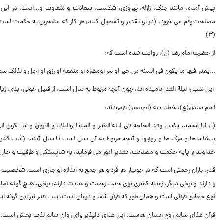
پیش آمده، مانند جنگ، زلزله، پیروزى، شکست، سعادت و شقاوت و…است. در این شب
مصلحت رقم مى خورد. (در او تقدیر و تفصیل کنند; هر کار که مشحون به حکمت است، نقص
(۳)
از حضرت امام رضا (ع)، روایت شده است که:
…یقدر فیها ما یکون فى السنه من خیر او شر اومضره او منفعه او رزق او اجل و لذلک سمیت ل
این شب را لیلة القدر نامیده اند، چون آنچه مربوط به سال است، از قبیل خوبى، بدى، 
امام صادق(ع)، خطاب به (ابوبصیر) فرمودند:
(یا ابا محمد، یکتب وفد الحاجه فى لیلة القدر و المنایا والبلایا و الارزاق و ما 
پیشامدها و مرگ ها و روزیها و آنچه مربوط به آن سال است تا سال آینده (شب قدر
خداوند بر پایه حکمت و مصلحت، تقدیر امور مى فرماید، به شایستگى و ظرفیت و حال ا
قدر، باران رحمتى است که در جویبار هر فرد و هر جمع به اندازه او جارى است. شخصیت 
را دارند و برخى دیگر، زمینه کمترى براى جذب رحمت و عنایت دارند; برخى، هیچ گونه 
نوع حقایق قرآنى است و همان طور که قرآن شفا و درمان است، شب قدر نیز این گونه است: (و
قرآن غذاى سالم روح انسان هاست. این غذاى دلپذیر براى روان سالم لذت بخش است. اما 