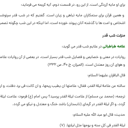
براى او مایه آزردگى است. از این رو، در قسمت دوم، آیه کریمه مى فرماید:
و همین قرآن براى ستمکاران مایه تباهى و زیان است. گفتیم که در شب قدر سرنوش
اشخاص و امت ها با گذشته آنان پیوند خورده است، اما اینکه در این شب چگونه تص
منزلت شب قدر
علامه طباطبائى
در علایم شب قدر مى ‏گوید:
روایات در معنى و خصایص و فضایل شب قدر بسیار است، در بعضى از آن روایات علامته
و هواى آن روز معتدل است. (المیزان، ج ۴۰، ص ۳۳۲)
قال الباقران علیهما السلام:
سالته عن علامة لیلة القدر، فقال: علامتها ان یطیب ریحها، و ان کانت فى برد دفئت، و ان
ترجمه: (محمد بن مسلم) از علامت لیلة القدر پرسید؟ پس امام (ع) فرمود: علامت لیلة
‏گردد، و اگر لیلة القدر در گرماى (تابستان) باشد خنگ و معتدل و نیکو مى ‏گردد.
حدیث: قال ابو عبد الله علیه السلام:
لیلة القدر فى کل سنه و یومها مثل لیلتها. (۷)