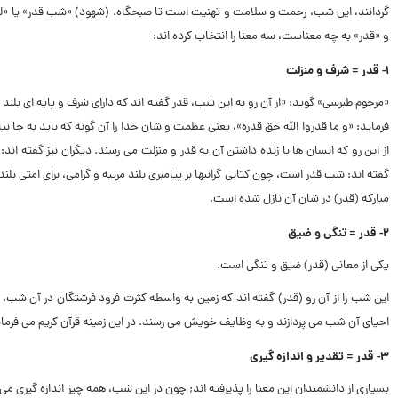
گردانند، این شب، رحمت و سلامت و تهنیت است تا صبحگاه. (شهود) «شب قدر» یا «لیلة
و «قدر» به چه معناست، سه معنا را انتخاب کرده اند:
۱- قدر = شرف و منزلت
«مرحوم طبرسى» گوید: «از آن رو به این شب، قدر گفته اند که داراى شرف و پایه اى بلند
فرماید: «و ما قدروا الله حق قدره»، یعنى عظمت و شان خدا را آن گونه که باید به جا نیاو
از این رو که انسان ها با زنده داشتن آن به قدر و منزلت مى رسند. دیگران نیز گفته ا
مبارکه (قدر) در شان آن نازل شده است.
۲- قدر = تنگى و ضیق
یکى از معانى (قدر) ضیق و تنگى است.
این شب را از آن رو (قدر) گفته اند که زمین به واسطه کثرت فرود فرشتگان در آن شب،
احیاى آن شب مى پردازند و به وظایف خویش مى رسند. در این زمینه قرآن کریم مى فرماید: 
۳- قدر = تقدیر و اندازه گیرى
بسیارى از دانشمندان این معنا را پذیرفته اند; چون در این شب، همه چیز اندازه گیر