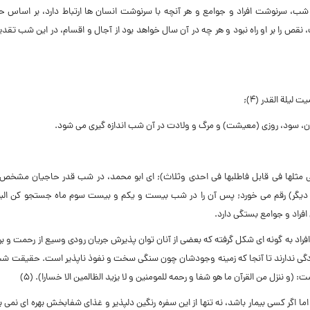
، سرنوشت افراد و جوامع و هر آنچه با سرنوشت انسان ها ارتباط دارد، بر اساس 
 را بر او راه نبود و هر چه در آن سال خواهد بود از آجال و اقسام، در این شب تقدیر
یلة القدر (۴);
زیان، سود، روزى (معیشت) و مرگ و ولادت در آن شب اندازه گیرى مى شود.
یکون الى مثلها فى قابل فاطلبها فى احدى وثلاث); اى ابو محمد، در شب قدر حاجیان مشخ
 دیگر) رقم مى خورد; پس آن را در شب بیست و یکم و بیست سوم ماه جستجو کن البته
فراد و جوامع بستگى دارد.
افراد به گونه اى شکل گرفته که بعضى از آنان توان پذیرش جریان رودى وسیع از رحمت و ب
آمادگى ندارند تا آنجا که زمینه وجودشان چون سنگى سخت و نفوذ ناپذیر است. حقیقت شب
 ننزل من القرآن ما هو شفا و رحمه للمومنین و لا یزید الظالمین الا خسارا). (۵)
اگر کسى بیمار باشد، نه تنها از این سفره رنگین دلپذیر و غذاى شفابخش بهره اى نمى بر