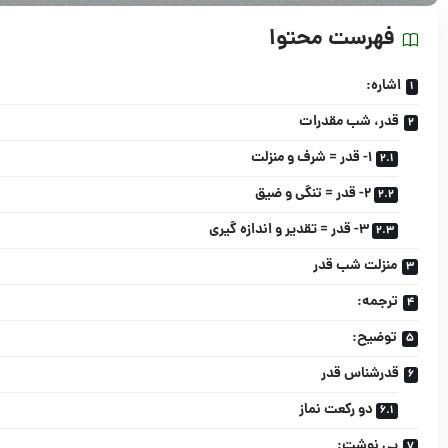
فهرست محتوا
اشاره:
قدر، شب مقدرات
۱- قدر = شرف و منزلت
۲- قدر = تنگى و ضیق
۳- قدر = تقدیر و اندازه گیرى
منزلت شب قدر
ترجمه:
توضیح:
قدرشناس قدر
دو رکعت نماز
پی نوشت: