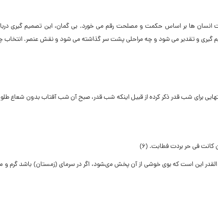
ت انسان ها بر اساس حکمت و مصلحت رقم مى خورد. بى گمان، این تصمیم گیرى درباره
میم گیرى و تقدیر مى شود و چه مراحلى پشت سر گذاشته مى شود و نقش عنصر. انتخاب
ایى براى شب قدر ذکر کرده از قبیل اینکه شب قدر، صبح آن شب آفتاب
بدون شعاع طلوع 
 کانت فى حر بردت فطابت. (۶)
 القدر این است که بوى خوشى از آن پخش مى‏شود، اگر در سرماى (زمستان) باشد گرم و م