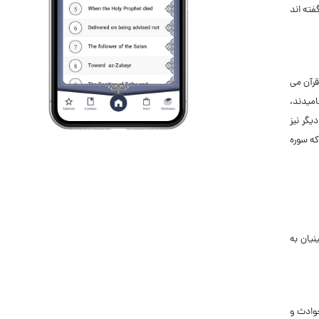
فته اند
قرآن مى
امیدند،
یگر نیز
و منزلت شب قدر همین بس که سوره
نیان به
حوادث و