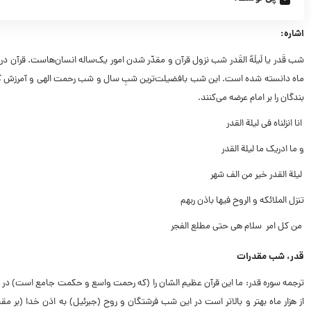
اشاره:
شب قَدر یا لَیلَهُ القَدر شب نزول قرآن و مقدّر شدن امور یک‌ساله انسان‌هاست. قرآن
ماه دانسته شده است. این شب بافضیلت‌ترین شبِ سال و شب رحمت الهی و آمرزش گناها
بندگان را بر امام عرضه می‌کنند.
انا انزلناه فى لیلة القدر
و ما ادریک ما لیلة القدر
لیلة القدر خیر من الف شهر
تنزل الملائکه و الروح فیها باذن ربهم
من کل امر سلام هى حتى مطلع الفجر
قدر، شب مقدرات
ترجمه سوره قدر: ما این قرآن عظیم الشان را (که رحمت واسع و حکمت جامع است) در شب
از هزار ماه بهتر و بالاتر است در این شب فرشتگان و روح (جبرئیل) به اذن خدا (بر م