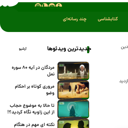
کتابشناسی
چند رسانه‌ای
دین
جدیدترین ویدئوها
آرشیو
مردگان در آیه 80 سوره
نمل
مروری کوتاه بر احکام
وضو
تا حالا به موضوع حجاب
از این زاویه نگاه کردید؟!
نکته ای مهم در هنگام