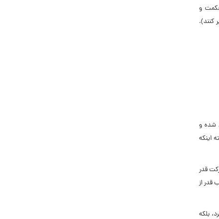
حکمت و
 کنند).
ص شده و
 اینکه
رکت قدر
 قدر از
د، بلکه