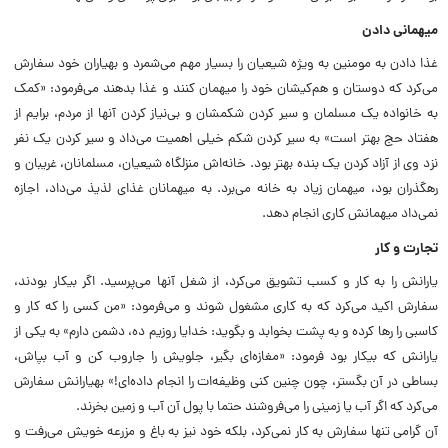
میهمانى دادن
غذا دادن به مومنین به ویژه شیعیان را بسیار مهم مى‏‌شمرد و به‏یاران خود سفارش
مى‌کرد که دوستان و هم‌کیشان خود را میهمان کنند و غذا بدهند مى‌فرمود: «کمک
به خانواده یک مسلمان و سیر کردن شکمشان و بى‏‌نیاز کردن آنها از مردم، برایم از
هفتاد حج ‏بهتر است‏» به سیر کردن شکم خیلى اهمیت مى‏‌داد و سیر کردن یک نفر
نزد وى از آزاد کردن یک بنده بهتر بود. خانه‌اش منزلگاه شیعیان، مسلمانان، غریبان و
رهگذران بود، میهمان زیاد به خانه‏ مى‌برد. به میهمانان غذاى لذیذ مى‏‌داد، اجازه
نمى‏‌داد میهمانش کارى انجام دهد.
تجارت و کار
یارانش را به کار و کسب تشویق مى‌‏کرد، از شغل آنها مى‏‌پرسید. اگر بیکار بودند،
سفارش اکید مى‏‌کرد که به کارى مشغول شوند و مى‌فرمود: «من کسى را که کار و
کاسبى را رها کرده و به پشت‏ بخوابد و بگوید: خدایا روزیم ده، دشمن ‏دارم‏» به یکى از
یارانش که بیکار بود فرمود: «مغازه‌‏اى بگیر، جلویش را جاروب‏ کن و آب بپاش،
بساطى در آن بگستر، چون چنین کنى وظیفه‌‏ات را انجام داده‌‏اى!» به‏یارانش سفارش
مى‌کرد که اگر آب یا زمینى را مى‏‌فروشند حتما با پول آن آب و زمین‏ بخرند.
آن گرامى تنها سفارش به کار نمى‏‌کرد، بلکه خود نیز به باغ و مزرعه خویش‏ مى‌‏رفت و