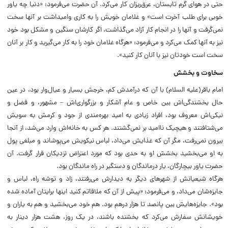
حتى در هواى گرم تابستان، عرق‌ریزان کار مى‌کرد. آن حضرت‏ مى‌فرمود: «دنیا چه یاور
خوبى براى طلب آخرت است‏» و غلامان خویش را به کارى وامیداشت‏ بر آنها سخت
نمى‌‏گرفت و آنها را در انجام کار آزاد مى‏‌گذاشت، اگر کارشان‏ سنگین و مشکل بود خود
نیز به آنها کمک مى‌کرد و مى‌فرمود: «هرگاه غلامان خود را به کار مى‌گیرید و کار بر آنان
سخت است‏ خودتان نیز با آنان کار کنید».
سخاوت و بخشش
امام باقر(علیه السلام) با آن که درآمدش کم، خرجش بسیار و عیال‌وار بود، در عین
حال بخشندگى‌‏اش بین خاص و عام آشکار و بزرگوارى‌‏اش – مشهور، و فضل و
نیکى‏‌اش‏ معروف بود، افراد زیادى به امید بهره‏‌مندى از جود و کرمش به سویش
مى‌شتافتند و هیچیک ناامید بر نمى‏‌گشتند. هر کس به خانه‌‏اش وارد مى‏‌شد، از آنجا
بیرون نمى‌‏رفت، مگر آن که غذایش مى‌داد، لباس نیکویش مى‏‌پوشاند و مبلغى پول
به او مى‏‌بخشید بخشش‏ او به حدى بود که مورد اعتراض نزدیکان قرار گرفت. آن
حضرت یاور بیچارگان، یار درماندگان و دستگیر در راه ماندگان بود.
هرگاه شیعیانش از شهرهاى دیگر به دیدارش مى‌رفتند، زاد و توشه راه، لباس و
جایزه‏‌شان مى‏‌داد، و مى‏‌فرمود: «پیش از آن که ملاقاتم کنید اینها برایتان آماده شده‏
بود». جایزه‌هایش بین پانصد تا هزار درهم بود. هم خود مى‏‌بخشید و هم به یاران و
خویشانش سفارش مى‏‌کرد که بخشنده باشند، در یک روز، هشت هزار دینار به