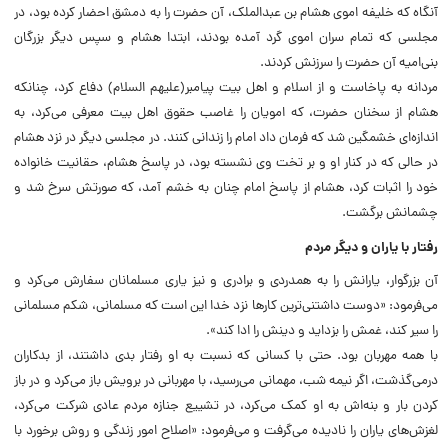
آنگاه که خلیفه اموى هشام بن عبدالملک، آن حضرت را به ‏دمشق احضار کرده بود، در
مجلسى که تمام سران اموى گرد آمده بودند، ابتدا هشام و سپس دیگر بزرگان
بنى‌‏امیه آن حضرت را سرزنش کردند.
مردانه به پاخاست و از اسلام و اهل بیت پیامبر(علیهم السلام) دفاع کرد، چنانکه
هشام از سخن‏ان حضرت، که امویان را غاصب حقوق اهل بیت معرفى مى‌‏کرد، به
اندازه‌‏اى خشمگین شد که فرمان داد امام را زندانى کنند. در مجلسى دیگر در نزد هشام
در حالى که در کنار او و بر تخت وى نشسته بود، در پاسخ هشام، حقانیت‏ خانواده
خود را اثبات‏ کرد، هشام از پاسخ امام چنان به خشم آمد، که صورتش سرخ شد و
چشمانش برگشت.
رفتار با یاران و دیگر مردم
آن بزرگوار، یارانش را به همدردى و برادرى و نیز یارى مسلمانان سفارش مى‌کرد و
مى‌‏فرمود: «دوست داشتنى‌ترین کارها نزد خدا این‏ است که مسلمانى، شکم مسلمانى
را سیر کند، غمش را بزداید و دینش را ادا کند».
با همه مهربان بود. حتى با کسانى که نسبت ‏به او رفتار بدى داشتند، از بدکاران
‏درمى‌گذشت، اگر نیمه شب، مهمانى مى‌‏رسید، با مهربانى در برویش باز مى‌کرد و در باز
کردن بار و بنه‌‏اش به او کمک مى‌کرد، در تشییع جنازه مردم عادى شرکت مى‌کرد،
لغزش‌هاى یاران را نادیده مى‌گرفت و مى‌فرمود: «اصلاح امور زندگى و روش برخورد با