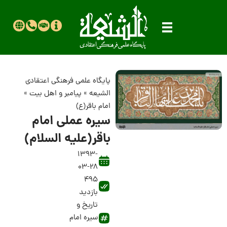
پایگاه علمی فرهنگی اعتقادی
الشیعه
»
پیامبر و اهل بیت
»
امام باقر(ع)
سیره عملى امام
باقر(علیه السلام)
1393-
03-28
495
بازدید
تاریخ و
سیره امام