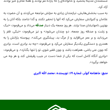
مستمندان‏ مدینه بخشید و خانواده‏‌اى را که یازده نفر بودند و همه غلام و کنیز بودند
آزاد کرد.
به سبب بخشش‌هایش، نیازمندان زیادى به منزلش مراجعه مى‏‌کردند و آن حضرت به‏
غلامان و کنیزانش سفارش مى‏‌کرد که آنها را تحقیر نکنند و گدا ننامند بلکه آنان‏ را به
بهترین نامهایشان صدا بزنند. هر روز جمعه یک دینار
صدقه
مى‏‌داد و مى‏‌فرمود: «نیک
و زشت و صدقه روز جمعه، دو چندان مى‏‌شود» و نیز مى‌فرمود: «نیکى، فقر را
مى‌‏زداید و بر عمر مى‏‌افزاید و از مرگ بد، پیشگیرى مى‏‌کند». پیوسته یارانش‏ را به
همدرى و دستگیرى یکدیگر سفارش مى‏‌کرد و مى‏‌فرمود: «چه بد برادرى است، برادرى
که چون غنى باشى، همراهت ‏باشد و چون فقیر شوى، تو را تنها بگذارد». و مى‌فرمود:
«برادرى آنگاه کامل است که یکى از شما دست در جیب رفیقش کند و هر چه مى‏
خواهد برگیرد».
منبع: ماهنامه کوثر، شماره ۱۹؛ نویسنده: محمد الله اکبرى