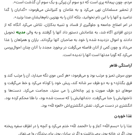
مردم، چون پیمانه پرى است که دو سوم آن زیرکى و یک سوم آن گذشت است‏».
از تحقیر مسلمانان نهى مى‏‌کرد و به غلامان و کنیزانش مى‌فرمود: «گدایان را گدا
ننامید و آنها را با این نام نخوانید، بلکه آنان را به بهترین نام‌هایشان صدا بزنید».
در امر اصلاح جامعه و جلوگیرى از فساد و تنبیه بدکاران، تلاش مى‌کرد آنگاه که ‏از
دزدى افرادى آگاه شد، به غلامانش دستور داد آنها را گرفتند و به والى
مدینه‏
تحویل
دادند و اموال دزدیده شده را خود به صاحبان آنها برگرداند. یاران و همراهان را غذا
مى‌داد و چون کمى از آنان فاصله مى‌گرفت در برخورد مجدد با آنان چنان احوال‌پرسى
مى‌کرد که گویا مدتها است آنها را ندیده است.
آراستگى ظاهر
موى سرش تمیز و مرتب بود و مى‌فرمود: «هر کس موى نگه میدارد، آن را مرتب کند و
فرق بگذارد» و به دو طرف سر شانه کند، ریش خود را کوتاه مى‏‌کرد و خط مى‏‌گرفت و
موهاى دو طرف صورت و زیر چانه‌‏اش را مى‏ سترد، حجامت مى‌کرد. دست‌ها و
ناخنهایش را حنا مى‌گرفت. دندانهایش را که سست‏ شده بود، با طلا محکم کرده بود.
انگشترى در دست مى‏‌کرد، نقش انگشترى‏‌اش «العزه لله‏» بود.
غذا خوردن
غذا را با «بسم الله‏» آغاز و با «الحمد لله‏» ختم مى‏‌کرد و آنچه‏ را در اطراف سفره ریخته
بود، اگر در خانه بود، برمى‌داشت و اگر در بیابان بود، براى پرندگان وا مى‏‌نهاد.