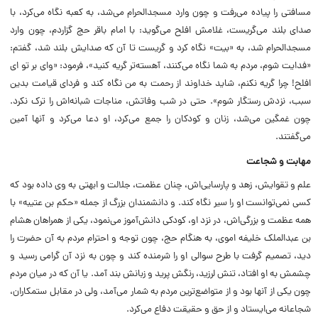
مسافتى را پیاده مى‌رفت و چون وارد مسجدالحرام مى‌‏شد، به کعبه نگاه‏ مى‏‌کرد، با
صداى بلند مى‏‌گریست، غلامش افلح مى‌‏گوید: با امام باقر حج گزاردم، چون‏ وارد
مسجدالحرام شد، به «بیت‏» نگاه کرد و گریست تا آن که صدایش بلند شد، گفتم:
«فدایت ‏شوم، مردم به شما نگاه مى‌کنند، آهسته‏‌تر گریه کنید»، فرمود: «واى بر تو اى
افلح! چرا گریه نکنم، شاید خداوند از رحمت‏ به من نگاه‏ کند و فرداى قیامت‏ بدین
سبب، نزدش رستگار شوم‏». حتى در شب وفاتش، مناجات‏ شبانه‌‏اش را ترک نکرد.
چون غمگین مى‏‌شد، زنان و کودکان را جمع مى‌‏کرد، او دعا مى‌کرد و آنها آمین
مى‏‌گفتند.
مهابت و شجاعت
علم و تقوایش، زهد و پارسایى‌‏اش، چنان عظمت، جلالت و ابهتى به وى داده بود که
کسى نمى‌‏توانست او را سیر نگاه کند. و دانشمندان بزرگ از جمله‏ «حکم بن عتیبه‏» با
همه عظمت و بزرگى‏‌اش، در نزد او، کودکى دانش‏‌آموز مى‌نمود، یکى از همراهان هشام
بن عبدالملک خلیفه اموى، به هنگام‏ حج، چون توجه و احترام مردم به آن حضرت را
دید، تصمیم گرفت ‏با طرح سوالى او را شرمنده کند و چون به نزد آن گرامى رسید و
چشمش به او افتاد، تنش لرزید، رنگش ‏پرید و زبانش بند آمد. یا آن که در میان مردم
چون یکى از آنها بود و از متواضع‏‌ترین مردم به شمار مى‌آمد، ولى در مقابل ستمکاران،
شجاعانه مى‌ایستاد و از حق و حقیقت دفاع مى‌کرد.