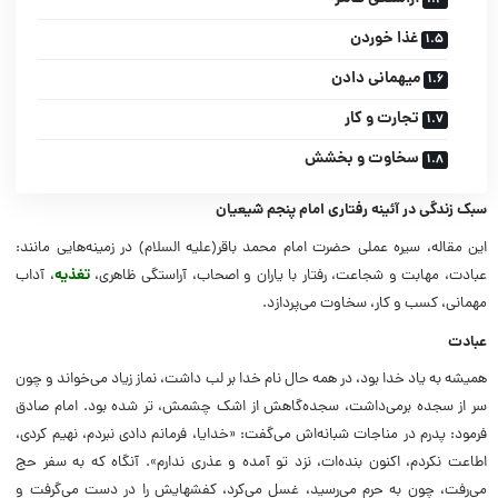
غذا خوردن
میهمانى دادن
تجارت و کار
سخاوت و بخشش
سبک زندگی در آئینه رفتاری امام پنجم شیعیان
این مقاله، سیره عملی حضرت امام محمد باقر(علیه السلام) در زمینه‌هایی مانند:
عبادت، مهابت و شجاعت، رفتار با یاران و اصحاب، آراستگی ظاهری،
تغذیه
، آداب
مهمانی، کسب و کار، سخاوت می‌پردازد.
عبادت
همیشه به یاد خدا بود، در همه حال نام خدا بر لب داشت، نماز زیاد مى‌خواند و چون
سر از سجده برمى‌‏داشت، سجده‌گاهش از اشک چشمش، ‏تر شده بود. امام صادق
فرمود: پدرم در مناجات شبانه‏‌اش مى‌‏گفت: «خدایا، فرمانم دادى نبردم، نهیم کردى،
اطاعت نکردم، اکنون بنده‌‏ات، نزد تو آمده و عذرى ندارم‏». آنگاه که به سفر حج
مى‌‏رفت، چون به حرم مى‌‏رسید، غسل مى‌کرد، کفشهایش را در دست‏ مى‌گرفت و