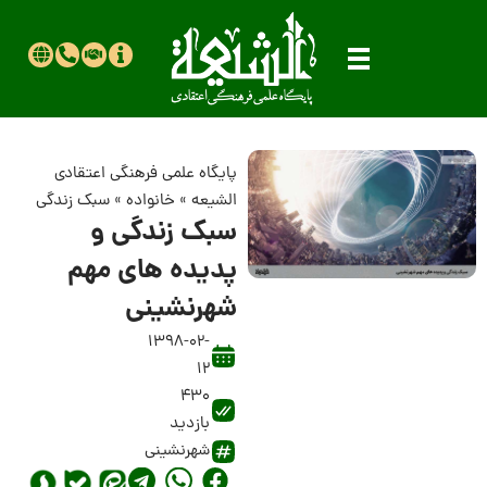
پایگاه علمی فرهنگی اعتقادی
الشیعه
»
خانواده
»
سبک زندگی
سبک زندگی و
پدیده های مهم
شهرنشینی
1398-02-
12
430
بازدید
شهرنشینی