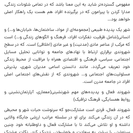
مفهومی گسترده‌تر شاید به این معنا باشد که در تمامی شئونات زندگی،
مدارا کردن با پیرامون که در برگیرنده افراد هم هست یک راهکار اصلی
خواهد بود…
شهر یک پدیده طبیعی (مجموعه‌ای از مواد، ساختمان‌ها، خیابان‌ها و…) و
انسانی(شامل ظرفیت تفکرات افراد، فرهنگ و الگوهای زندگی و…) است
که مرکب از عناصر مادی (مدنیت) و غیر مادی (اخلاقی) است. که در سطح
شهروندی برقراری ارتباط با نهادهای جامعه و توانایی تحلیل مسایل
اجتماعی، سیاسی، فرهنگی و اقتصادی همراه با مراقبت از محیط زندگی
خود تعریف می‌گردد. مانند دانستن اسامی مدیران شهری، پذیرش
مسئولیت‌های اجتماعی و… شهروندی که از نقش‌های اجتماعی اصلی
افراد در جامعه مدرن است.
شهروند فعال و پدیده‌های مهم شهرنشینی(معماری، آپارتمان‌نشینی و
روابط همسایگی، فرهنگ ترافیک)
شهروند فعال، فردی است مشارکت‌جو که سرنوشت حیات شهر و محیطی
که در آن زندگی می‌کند برای او در سلسله مراتب ارزشی جایگاه والایی
داشته و او تلاش می‌کند تا با مشارکت فعال و داوطلبانه خود چنین
سرنوشتی را بیشتر به سعادت و خوشبختی نزدیک کند. نکات مشترک