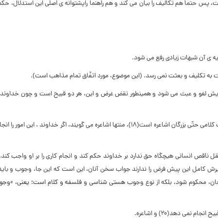
، پس حتماً هم تکالیف را بیان مى‏ کند و هم راهنما راپشتوانه ‏ى اصلى این استدلال، حک
‏ ى آن شبهات زیادى رفع مى ‏شود.
رهایش لغو و عبث مى ‏شود و همین‏طور نقض غرض و این، هر دو قبیح است و چون خداوند، ب
اصل این پیش فرض و این که بعثت و معرّفى پیشوا، لطف است، مورد قبول اکثر مذاهب کلامى حتّى بزرگان اشاعره است(۱۸)، منتها اشاعره مى ‏گویند، اگر خداوند ، ای
 ناقص انسانى هیچ‏گاه حق ندارد بر خداوند حکم کند و انجام کارى را بر او واجب کند، 
ذیرش کامل این پیش فرض را ندارند جواب سخن آنان، این است که این جا، وجوب و باید،
ن، محکوم شود، بلکه از نوع وجوب
هستى ‏شناسى و فلسفه و کلام است؛ یعنى، »وجو
مى ‏دهد(۲۰) و اشاعره.