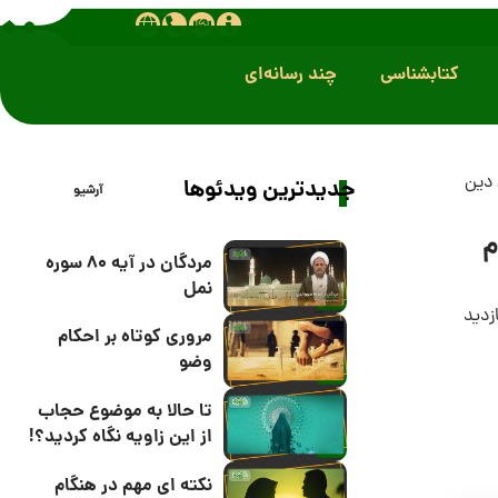
کتابشناسی
چند رسانه‌ای
دین
جدیدترین ویدئوها
آرشیو
م
مردگان در آیه 80 سوره
نمل
مروری کوتاه بر احکام
وضو
تا حالا به موضوع حجاب
از این زاویه نگاه کردید؟!
نکته ای مهم در هنگام