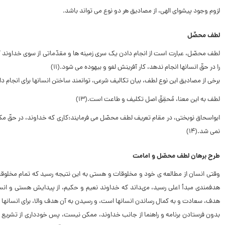
لزوم وجود پیشواى الهى، از مصادیق هر دو نوع مى ‏تواند باشد.
لطف محصِّل
لطف محصّل، عبارت است از انجام دادن یک سرى زمینه ‏ها و مقدّماتى از سوى خداوند که
را در حقّ انسان‏ها انجام ندهد، کار آفرینش لغو و بیهوده مى ‏شود.(۱۱)
برخى از مصادیق این نوع لطف، بیان تکالیف شرعى، توان‏مند ساختن انسان‏ها براى انجام دادن 
لطف به این معنا، مُحقِقّ اصل تکلیف و طاعت است.(۱۳)
ابواسحاق نوبختى، در مقام تعریف لطف محصّل مى ‏فرمایند:کارى که خداوند، در حقّ مکلّف
نمى ‏شد.(۱۴)
طرح برهان لطف محصّل و امامت
وقتى انسان از مطالعه ‏ى خود و مخلوقات و هستى به این نتیجه رسید که تمام مخلوقات
هدف‏مندى مبدأ اعلى رسید، مى‏داند که خداوند نعیم و حکیم، از پیدایش هستى و ا
هدف، سعادت و به کمال رساندن انسان‏ها است، و رسیدن به آن هدف والا، براى انسان‏ها که
بدون فرستادن برنامه و راهنما از جانب خداوند، ممکن نیست، پس خوددارى از تشری