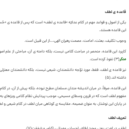
قاعده‏ ى لطف
یکى از اصول و قواعد مهم در کلام عدلیّه »قاعده‏ ى لطف« است که پس از قاعده ‏ى »حُسن 
این قاعده هستند.
وجوب تکلیف، بعثت، امامت، عصمت رهبران الهى،…از این قبیل است.
کاربرد این قاعده، منحصر در مباحث کلامى نیست، بلکه دامنه‏ ى آن، مباحثى از علم اصول مانند حجیّت اجماع(۲) را در نور د
منکر
(۳) نفوذ کرده است.
داشته ‏اند.(۵)
این قاعده، صرفاً، در میان اندیشه‏ مندان مسلمان مطرح نبوده، بلکه پیش از آن، در کل
مفهوم لطف است که در قرون وسطاى مسیحى، موجب پیدایش نظام کلامى ویژه‏اى به نا
در پایان این نوشتار، به عنوان ضمیمه، مقایسه‏ ى کوتاهى میان لطف در کلام شیعى و 
تعریف لطف
لطف، در لغت، یعنى مجرد ارفاق، احسان، مهربانى، اکرام، و شفقت(۷).