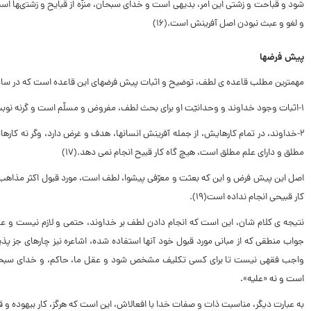
‏شود و قباحت و زشتى این امر، بدیهى است و خداى سبحان، منزّه از قبایح و زشتى‏ها است
و لغو و عبث نبودن اصل آفرینش است.(۱۶)
پیش فرض‏ها
مهم‏ترین مطلب قاعده‏ ى لطف، توضیح و اثبات پیش فرض‏هاى این قاعده است که در سایه
۱-اثبات وجود خداوند و وحدانیّت او براى بحث لطف، مفروض و مسلّم است و گرنه نوبت به تکلیف و بعثت نمى‏ رسد. (این موضوع، مورد اتفّاق تمام مذاهب است).
۲-خداوند، در تمام کارهایش، از جمله آفرینش انسان‏ها، هدف و غرض دارد، وگر نه کا
مطلق و داراى علم مطلق است، هیچ گاه کار قبیح انجام نمى ‏دهد.(۱۷)
کار قبیحى انجام نداده است(۱۹).
نتیجه‏ ى کلام شان، این است که انجام دادن لطف بر خداوند، حتمى و لازم نیست و عقل
جواب منطقى که از مبانى مورد قبول خود آنها استفاده شده، اشاعره نیز چاره‏اى جز پ
واجب فقهى نیست تا براى کسى تکلیف مشخص شود و عقل ما، حاکم، و خداى سبحا
است و نه «علیه».
به عبارت دیگر، مناسبت ذات و صفات خدا با افعال‏اش، این است که هرگز، کار بیهوده و قبیح انجام ن