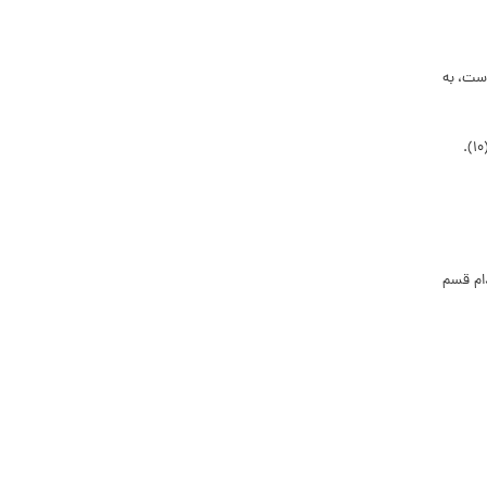
است، به
دام قسم