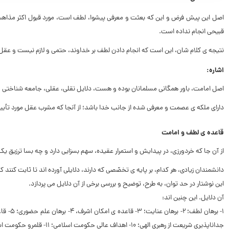
اصل این پیش فرض و این که بعثت و معرفى پیشوا، لطف است، مورد قبول اکثر مذاهب کلام
قبیحى انجام نداده است.
نتیجه‏ ى کلام شان، این است که انجام دادن لطف بر خداوند، حتمى و لازم نیست و عقل ن
اشاره:
اصل امامت، باور همگانى مسلمانان بوده و هست، دلایل نقلى، عقلى، جامعه شناختى و…پشت
داراى ملکه‏ ى عصمت و معرفى شده از جانب خدا باشد؛ از آنجا که مشرب عقل مورد تأیید 
قاعده‏ ى لطف و امامت
از آن جا که خردورزى، در پیدایش و استمرار عقیده، سهم بسزایى دارد و چه بسا ترزیق یک با
دانشمندان زیادى، هر کدام، بر پایه ‏ى تخصّصى که دارند، دلایلى آورده‏ اند تا ثابت کنند ک
این نوشتار در حد توان، به طرح، توضیح و بررسى برخى از آن دلایل مى‏ پردازد.
آن دلایل. این چنین‏ اند:
جداناپذیرى شریعت از رهبرى الهى؛ ۱۰- اهداف عالى حکومت اسلامى؛ ۱۱- قلمرو حکومت اسلامى.