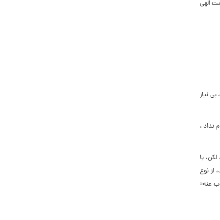
مت الهى
ى‏ نیاز
ن امور را انجام نداد ،
لکن، با
 از نوع
ب عنه«