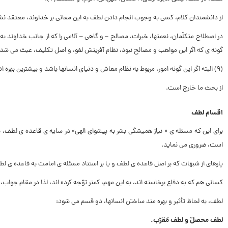
از دانشمندان کلام، کسى به وجوب انجام دادن لطف به این معانى بر خداوند، معتقد نشد
در اصطلاح متکلّمان، نعمت‏ها، خیرات، مصالح – و گاهى – آلامى را که از جانب خداوند به
گونه ‏ى که اگر این مواهب و مصالح نبود، نظام آفرینش لغو، و اصل تکلیف، عبث مى ‏شد
(۹) البته اگر این گونه امور، مربوط به نظام معاش و دنیاى انسان‏ها باشد و بیش‏ترین بهره ‏اش، به جسم و بُعد مادى آنان برسد – که در اصطلاح متکلّمان «الاصلح» نامیده مى ‏شود – (۱۰).
از بحث ما خارج است.
اقسام لطف
براى این که مسئله‏ ى « نیاز همیشگى بشر به پیشواى الهى» در سایه ‏ى قاعده ‏ى لط
است، ضرورى مى‏ نماید.
پاره‏اى از شبهات که بر اصل قاعده‏ ى لطف و یا بر استناد مسئله‏ ى امامت به قاعده ‏ى 
کسانى هم که به دفاع برخاسته ‏اند، به این مهم، کم‏تر توّجه کرده ‏اند، لذا در مقام جواب
لطف، به لحاظ تأثیر و بهره ‏مند ساختن انسان‏ها، دو قسم مى ‏شود:
لطف محصلّ و لطف مُقرّب.