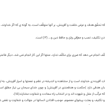
 تحقّق هدف و غرض خلقت و آفرینش، بر آن‏ها متوقّف است، به گونه ‏ى که اگر خداوند، ا
تکلیف، نصب و معرّفى ولىّ و حافظ دین و… (۱۲) است.
 انجام مى‏ دهد که ضررى براى مکلّف ندارد، منتها اگر این کار انجام نمى‏ شد، دیگر طاعت
 آفریده ‏ى خداوند است و از مشاهده و اندیشه در نظم و نعمت‏ها و اسرار آفرینش، به 
نسان هدفى دارد )حکمت و هدف‏مندى در آفرینش( و چون خداى سبحان بى ‏نیاز مطلق ا
 مرکّب از عقل و شهوت‏ اند و در انتخاب راه سعادت و شقاوت مختارند(۱۵)،
ع و تکلیف و بعثت پیشواى معصوم، موجب افتادن انسان‏ها در جهالت و شقاوت و نقض 