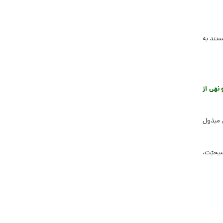
ستند به
 نهى از
توجّه وافرى مبذول
سیحیّت،