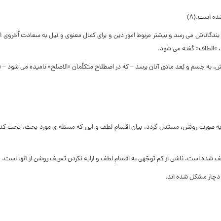
ه است.(۸)
 بندگان‏اش مى ‏رسد و بیش‏تر مربوط امور دین و براى کمال معنوى و نیل به سعادت اُخروى 
، »الطاف« گفته مى ‏شود.
ف، به صورت روشن، مستدل گردد، بیان اقسام لطف و این که مسئله‏ ى مورد بحث، تحت ک
لطف شده است، ناشى از کم توجّهى به اقسام لطف و ارایه نکردن تعریف روشن از آن‏ها است.
، دچار مشکل شده ‏اند.