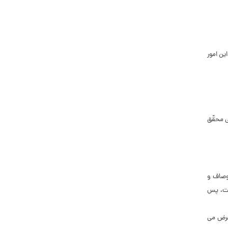
ین امور
ى محقّق
اوصاف و
ست، پس
غرض مى