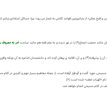
و قبح عقلى« از بنیادى‏ترین قواعد کلامى به شمار مى ‏رود؛ زیرا، مسائل اعتقادى زیادى مُ
یده و به علم فقه هم مانند مباحث
امر به معروف و
نیز قاعده‏ ى لطف، فقط، مورد توّجه دانشمندان، شیعى نیست، بلکه دانشمندان معتزلى، آن را پذیرفته(۴) و بر آن، اقامه‏ ى برهان کرده ‏اند و دانشمندان اشاعره به آن 
ام مسیحى، مورد گفت و گو قرار گرفته است، از جمله مفاهیم بسیار مهم و کلیدى در کلام م
م »الهیات لطف« شده است.(۶)
لطف در کلام مسیحى انجام خواهد شد.