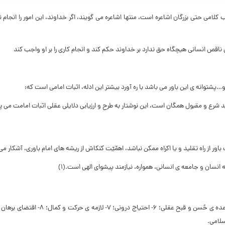
ى حتى بزرگان اشاعره است، منتها اشاعره مى ‏گویند، اگر خداوند، این امور را انجام ند
اقص انسانى هیچ‏گاه حق ندارد بر خداوند حکم کند و انجام کارى را بر او واجب کند
وانه ‏ى این باور مى ‏باشد با ره آورد بیشتر این ادله، اثبات امامى است که:
شرع و مقبول همگان است، این نوشتار به طرح و ارزیابى دلایلى عقلى اثبات امامت مى ‏پر
ور از راه تقلید و یا اکراه ممکن نباشد، اهمّیّت کنکاش از ریشه ‏هاى امام باورى، آشکار مى
ه انسان و جامعه‏ ى انسانى، همواره، نیازمند پیشواى الهى است.(۱)