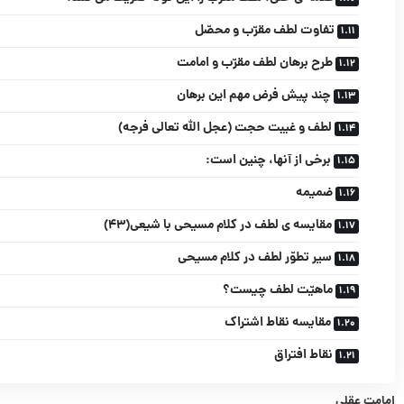
تفاوت لطف مقرّب و محصّل
طرح برهان لطف مقرّب و امامت
چند پیش فرض مهم این برهان
لطف و غیبت حجت (عجل الله تعالی فرجه)
برخى از آن‏ها، چنین است:
ضمیمه
مقایسه ‏ى لطف در کلام مسیحى با شیعى(۴۳)
سیر تطوّر لطف در کلام مسیحى
ماهیّت لطف چیست؟
مقایسه نقاط اشتراک
نقاط افتراق
امامت عقلی