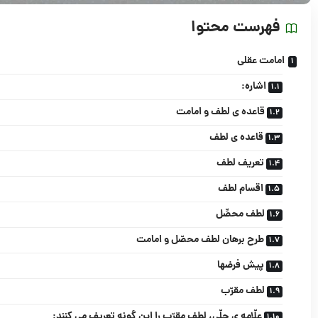
فهرست محتوا
امامت عقلی
اشاره:
قاعده‏ ى لطف و امامت
قاعده‏ ى لطف
تعریف لطف
اقسام لطف
لطف محصِّل
طرح برهان لطف محصّل و امامت
پیش فرض‏ها
لطف مقرّب
علّامه‏ ى حلّى، لطف مقرّب را این گونه تعریف مى ‏کنند: