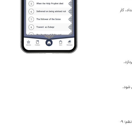
اد، کار
دازد.
 ‏شود.
۱- برهان لطف؛ ۲- برهان عنایت؛ ۳- قاعده ‏ى امکان اشرف، ۴- برهان علم حضورى؛ ۵- قاعده ‏ى حُسن و قبح عقلى؛ ۶- احتیاج درونى؛ ۷- لازمه‏ ى حرکت و کمال؛ ۸- اقتضاى برهان نظم؛ ۹-