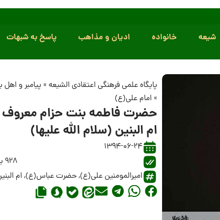
شیعه
خانواده
ادیان و مذاهب
پاسخ به شبهات
پایگاه علمی فرهنگی اعتقادی الشیعه
»
پیامبر و اهل 
»
امام علی(ع)
حضرت فاطمه بنت حزام معروف ب
ام البنین (سلام الله علیها)
1394-06-24
928 بازدید
امیرالمومنین علی(ع)
,
حضرت عباس(ع)
,
ام البنی