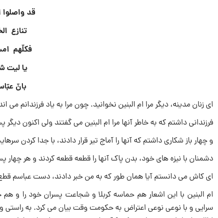
قد واصلوا ا
تنازع ال
فکلّهم ام
یا لیت شع
بانّ عبّا
ای زنان مدینه، دیگر مرا ام البنین نخوانید. چون مرا به یاد فرزندانم می اند
فرزندانی داشتم که به خاطر آنها مرا ام البنین می گفتند ولی اکنون دیگر پ
و چهار باز شکاری داشتم که آنها را آماج تیر قرار دادند، با جدا کردن سرهای
دشمنان با نیزه های خود، بدن پاک آنها را قطعه قطعه کردند و هر چهار پس
ای کاش می دانستم آیا همان طور که به من خبر دادند، دست عباسم ق
ام البنین با این اشعار هم حماسه کربلا و شجاعت پسران خود را و هم حق 
سرایى و با نوعی نوعى اعتراض به حکومت وقت بیان می کرد. به راستى وقت
اباالفضل را با خود همراه مى کند؟ آرى او در صدد بود پیام عاشورا را به 