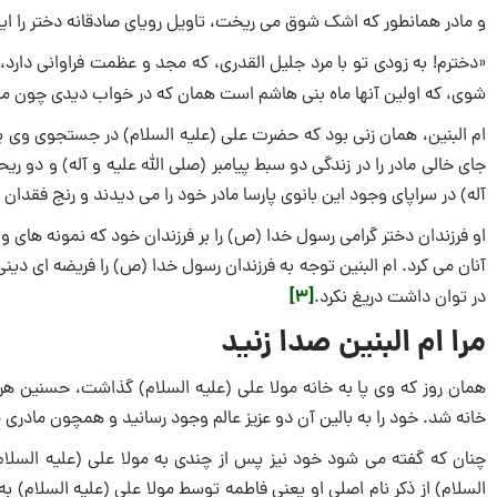
و مادر همانطور که اشک شوق می ریخت، تاویل رویاى صادقانه دختر را این
«دخترم! به زودى تو با مرد جلیل القدری، که مجد و عظمت فراوانى دارد
شوی، که اولین آنها ماه بنى هاشم است همان که در خواب دیدى چون ماه
ام البنین، همان زنى بود که حضرت علی (علیه السلام) در جستجوى وى بود.
جاى خالى مادر را در زندگى دو سبط پیامبر (صلی الله علیه و آله) و دو ری
آله) در سراپاى وجود این بانوى پارسا مادر خود را مى دیدند و رنج فقدان
او فرزندان دختر گرامى رسول خدا (ص) را بر فرزندان خود که نمونه ها
آنان مى کرد. ام البنین توجه به فرزندان رسول خدا (ص) را فریضه اى دینى
[3]
در توان داشت دریغ نکرد.
مرا ام البنین صدا زنید
همان روز که وى پا به خانه مولا على (علیه السلام) گذاشت، حسنین هر 
خانه شد. خود را به بالین آن دو عزیز عالم وجود رسانید و همچون مادرى 
چنان که گفته مى شود خود نیز پس از چندى به مولا على (علیه السلام) 
السلام) از ذکر نام اصلى او یعنى فاطمه توسط مولا علی (علیه السلام) به