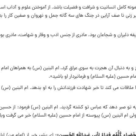
ونه کامل انسانیت و شرافت و فضیلت باشد. از آموختن علوم و آداب اسلا
یر زنى تا صف آرایى در جنگ هاى سه گانه جمل و نهروان و صفین کار را ب
ایفه دلیران و شجاعان بود. مادرى از جنس ادب و وقار و شهامت، مادرى بود
و به دنبال آن هجرت به سوی عراق کرد، ام البنین (س) به همراهان امام
م حسین (علیه السلام) و فرمان‏بردار او باشید».
ا ملاقات می کند تا خبر شهادت فرزندانش را به او بدهد. ام البنین (س)
به تو صبر دهد که عباس تو کشته گردید. ام‏ البنین (س) فرمود: از حسین
 ولی ام‏ البنین (س) پیوسته از امام حسین (علیه‏ السلام) خبر می‏ گرفت وبا
لخَضراء کُلُّهُم فداءُ لأبی عَبدِاللهِ الحُسین
»؛ ای بشیر خبر از (امام من) اباع