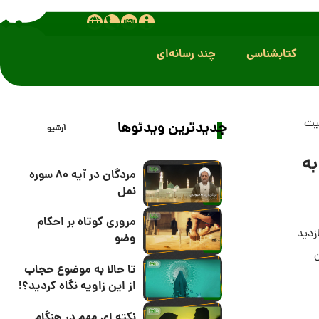
کتابشناسی
چند رسانه‌ای
بیت
جدیدترین ویدئوها
آرشیو
ه
مردگان در آیه 80 سوره
نمل
مروری کوتاه بر احکام
وضو
ن
تا حالا به موضوع حجاب
از این زاویه نگاه کردید؟!
نکته ای مهم در هنگام