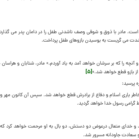
 است. مادر با ذوق و شوقى وصف ناشدنى طفل را در دامان پدر مى گذارد.
 به شدت مى گریست به بوسیدن بازوهاى طفل پرداخت.
آنچه را که بر سرشان خواهد آمد به یاد آوردم.» مادر، شتابان و هراسان 
[5]
 از بازو قطع خواهد شد.»
ه پرسید:
طر یارى اسلام و دفاع از برادرش قطع خواهد شد. سپس آن کانون مهر و و
 گرامى رسول خدا خواهد گردید.
رد و خداى متعال درعوض دو دستش، دو بال به او مرحمت خواهد کرد که با
و سعادت جاودانه مسرور شد.