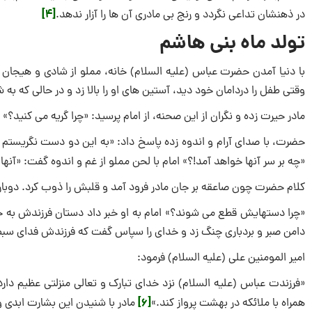
[4]
در ذهنشان تداعى نگردد و رنج بى مادرى آن ها را آزار ندهد.
تولد ماه بنی هاشم
با دنیا آمدن حضرت عباس (علیه السلام) خانه، مملو از شادى و هیجان
وقتى طفل را دردامان خود دید، آستین هاى او را بالا زد و در حالى که
مادر حیرت زده و نگران از این صحنه، از امام پرسید: «چرا گریه مى کنید؟»
حضرت، با صداى آرام و اندوه زده پاسخ داد: «به این دو دست نگریستم و 
«چه بر سر آنها خواهد آمد!؟» امام با لحن مملو از غم و اندوه گفت: «آنها
کلام حضرت چون صاعقه بر جان مادر فرود آمد و قلبش را ذوب کرد. دوبار
«چرا دستهایش قطع مى شوند؟» امام به او خبر داد دستان فرزندش به خا
دامن صبر و بردبارى چنگ زد و خداى را سپاس گفت که فرزندش فداى سبط
امیر المومنین علی (علیه السلام) فرمود:
«فرزندت عباس (علیه السلام) نزد خداى تبارک و تعالى منزلتى عظیم دا
[6]
همراه با ملائکه در بهشت پرواز کند.»
مادر با شنیدن این بشارت ابدى 