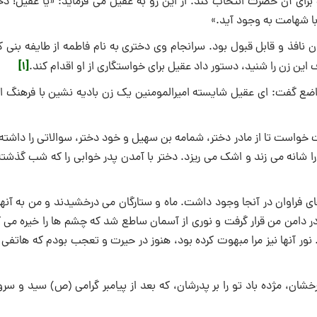
با شهامت به وجود آید.»
افذ و قابل قبول بود. سرانجام وی دخترى به نام فاطمه از طایفه بنى کل
[1]
این زن را شنید، دستور داد عقیل براى خواستگارى از او اقدام کند.
تواضع گفت: ای عقیل شایسته امیرالمومنین یک زن بادیه نشین با فرهنگ ا
 خواست تا از مادر دختر، شمامه بن سهیل و خود دختر، سوالاتى را داشته
شانه می زند و اشک مى ریزد. دختر با آمدن پدر خوابى را که شب گذشته
اى فراوان در آنجا وجود داشت. ماه و ستارگان می درخشیدند و من به آنه
در دامن من قرار گرفت و نورى از آسمان ساطع شد که چشم ها را خیره مى ک
ور آنها نیز مرا مبهوت کرده بود، هنوز در حیرت و تعجب بودم که هاتفى م
رخشان، مژده باد تو را بر پدرشان، که بعد از پیامبر گرامی (ص) سید و سر