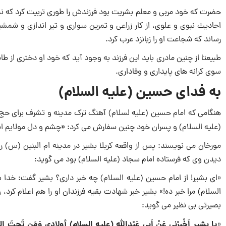
حضرت که خود مربى و معلم بشریت بود فرزندش را طورى تربیت کرد که نم
احادیث نبوى و علوی، از کار زراعى و تمرین سوارى و تیر اندازى و شمش
رساند که شجاعت او را زبانزد عرب کرد.
طبیعتا از چنین مادرى باید این فرزند به وجود آید که خود او دخترى از ط
سوى کرانه هاى پایدارى و وفاداری.
به فدای حسین (علیه السلام)
هنگامی که امام حسین (علیه‏ لسلام) آهنگ ترک مدینه و تشرف برای حج 
«
(علیه السلام) و پسران خود چنین سفارش می ‏کرد:
چشم و دل مولایم اما
مورخان می نویسند: پس از واقعه کربلا بشیر در مدینه ام البنین (س) ر
دیدن وی که فرستاده امام سجاد (علیه‏ السلام) بود می گوید:
«ای بشیر! از امام حسین (علیه ‏السلام) چه خبر داری؟ بشیر گفت: خدا 
‏السلام) مرا خبر ده!» بشیر خبر شهادت بقیه فرزندان او را هم اعلام کرد،
بصیرتی بی نظیر می گوید:
یا بشیر اَخْبِرْنِی عَنْ اَبِی عَبْدِاللّه (علیه‏ السلام) أولادی وَمَن تَحتَ ا
«