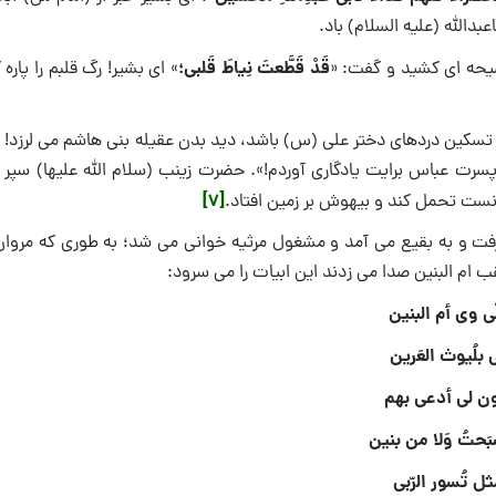
دالله (علیه السلام) باد.
قَدْ قَطَّعتَ نِیاطَ قَلبی؛
یحه ‏ای کشید و گفت: «
» ای بشیر! رگ قلبم را پاره 
ا تسکین دردهاى دختر على (س) باشد، دید بدن عقیله بنى هاشم مى لرزد! 
از پسرت عباس برایت یادگارى آوردم!». حضرت زینب (سلام الله علیها) سپر
[7]
توانست تحمل کند و بیهوش بر زمین افتاد.
گرفت و به بقیع مى آمد و مشغول مرثیه خوانى مى شد؛ به طورى که مروان 
 لقب ام البنین صدا مى زدند این ابیات را مى سرود:
نّى وى أم البنین
 بلُیوث العَرین
ون لى أدعى بهم
صبَحتُ وَلا من بنین
ثل تُسور الرّبى