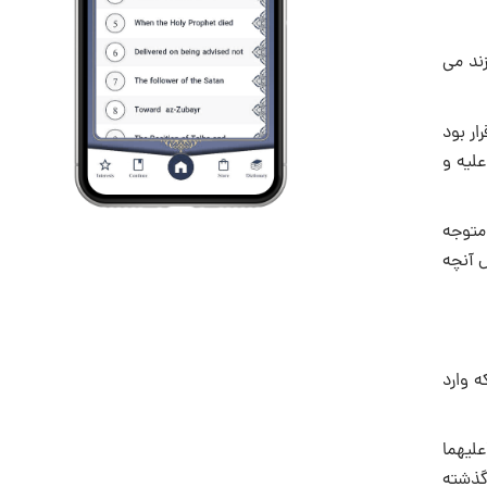
ند می
ار بود
علیه و
متوجه
ل آنچه
 وارد
علیهما
 گذشته