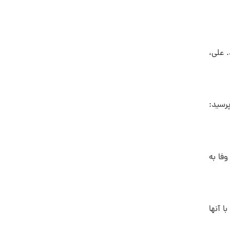
 علی،
پرسید:
فا به
 آنها