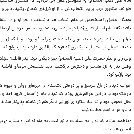
طوائف مشهور عرب برایم انتخاب کن تا از او فرزندى شجاع، رشید، دلیر و 
همگان عقیل را متخصص در علم انساب مى دانستند و نظر او برای ایشان ن
یافت که تمام امتیازات ویژه را در خود جاى داده بود. حضرت وقتى اوصاف 
خرام ابن خالد، پدر فاطمه، مردى با صداقت و راستگو بود. او با کمال 
بادیه نشینان نیست. او با یک زن که فرهنگ بالاتری دارد باید ازدواج کند.
ولى رای و نظر حضرت علی (علیه السلام) چیز دیگرى بود. پدر فاطمه مهلت
وقتى پدر به نزد همسر و دخترش بازگشت، دید همسرش موهاى فاطمه را 
بود بازگو کرد:
خواب دیدم در باغ سرسبز و پر درختى نشسته ام. نهرهاى روان و میوه ه
دوخته بودم. در این عوالم غرق بودم که دیدم ماه از آسمان فرود آمد و 
حال تعجب بودم که سه ستاره ى نورانى دیگر هم در دامنم پدیدار شدند. ن
داد و مرا با اسم خطاب کرد:
«فاطمه! مژده باد تو را به سیادت و نورانیت، به ماه نورانى و ستاره ى د
انسان هاست».