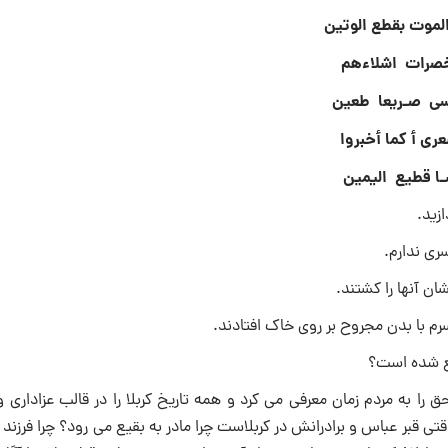
لموت بقطع الوتین
خصرات اشلاءهم
سى صـریعا طعین‏
رى أ کما أخبروا
سـا قطیع الیمین
ازید.
سری ندارم.
شان آنها را کشتند.
رم با بدن مجروح بر روی خاک افتادند.
طع شده است؟
را به مردم زمان معرفى می کرد و همه تاریخ کربلا را در قالب عزادارى و
ى قبر عباس و برادرانش در کربلاست چرا مادر به بقیع مى رود؟ چرا فرزن
مردم ابلاغ کند او مى خواست نسل آینده را نسبت به حقایق قیام عاشورا آگاه