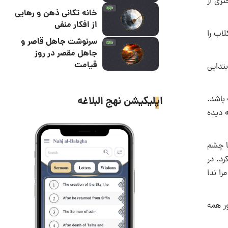
خانه تکانی ذهن و رهایی
از افکار منفی
اب را
سرنوشت جاهل قاصر و
جاهل مقصر در روز
قیامت
بتدایی
 باشد.
اپلیکیشن نهج البلاغه
 دیده
ا چشم
رد. در
را ندا
ور همه