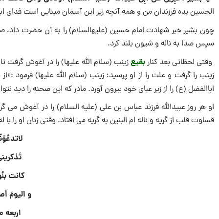
الحسین بده فرزندان من و همه آنچه زیر این آسمان مینایی است فدای اباعب
چون بشیر خبر شهادت امام حسین (علیه‏السلام) را به آن حضرت داد، ص
سپس صدا به ناله و شیون بلند کرد.
بقیع
وقتى لحظاتى بعد کنار
زینب (سلام الله علیها) را در آغوش گرفت ت
زینب را گرفت و علت را از او پرسید؛ زینب (سلام الله علیها) فرمود :«
اباالفضل (ع) را از زیر عباى خود بیرون آورد. مادر که این صحنه را دید ن
او هر روز عبیدالله فرزند عباس بن على (علیه السلام) را در آغوش مى 
قساوت قلب از گریه و ناله ام البنین به گریه مى افتاد. وقتى زنان او را با
لاتدعُوّ
تَذکرینى
کانت بنُ
و الیومَ اَ
اربعه م