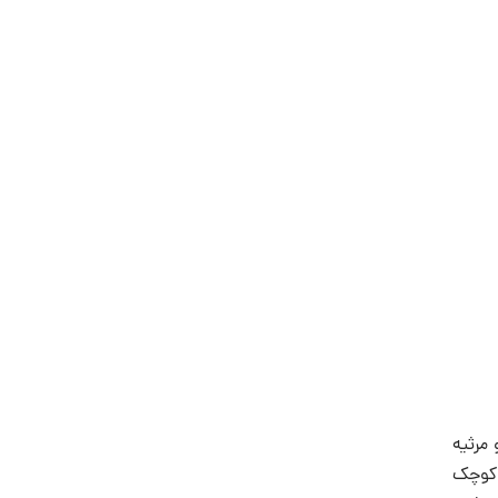
 مرثیه
د کوچک
 سازد.