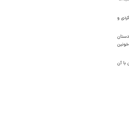
کردی و
دستان
 خونین
با آن