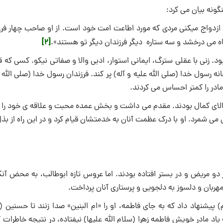
گونه بیان مى کرد:
، ازدواج میکنى مردى که مورد اطاعت امت خود است. از او صاحب چهار فرز
[2]
 مى درخشد و سه ستاره دیگر فرزندان دیگر تو هستند».
 زنى با عقلى سترگ، ایمانى استوار، ادبى والا و صفاتى نیکو. کسى که قر
حانه رسول خدا (صلی الله علیه و آله) پر کند. فرزندان رسول خدا (صلی الله 
 مادر را کمتر احساس می کردند.
ى والاى کمال بودند. مقدم می داشت و بخش عمده محبت و علاقه ى خود را 
 مى شمرد. او با درک عظمت آنان به خدمتشان قیام کرد و در این راه از بذ
دو مریض و در بستر افتاده بودند. اما عروس تازه ابوطالب، به محض آنکه
مهربان و دلسوز به دلجویى و پرستارى آنان پرداخت.
پیشنهاد داد که به جاى فاطمه، او را «ام البنین» صدا زنند تا حسنین (
 یاد مادر خویش فاطمه زهرا (سلام الله علیها) نیفتاده، در نتیجه خاطرات