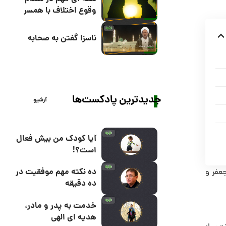
وقوع اختلاف با همسر
ناسزا گفتن به صحابه
جدیدترین پادکست‌ها
آرشیو
آیا کودک من بیش فعال
است؟!
ده نکته مهم موفقیت در
جعفر و
ده دقیقه
خدمت به پدر و مادر،
هدیه ای الهی
رى از