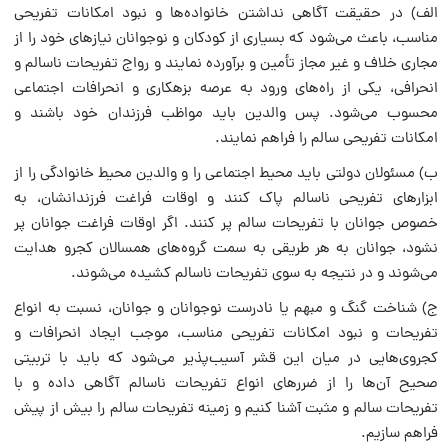
الف) در حقیقت آگاهى نداشتن خانواده‌ها و نبود امکانات تفریحى
مناسب، باعث مى‌شود که بسیارى از کودکان و نوجوانان نیازهاى خود را از
مجارى خلاف و غیر مجاز تأمین و برآورده نمایند و رواج تفریحات ناسالم و
انحرافى، یکى از راه‌هاى ورود به عرصه بزهکارى و انحرافات اجتماعى
محسوب مى‌شود. پس والدین باید مواظب فرزندان خود باشند و
امکانات تفریحى سالم را فراهم نمایند.
ب) مسئولان دولتى باید محیط اجتماعى را و والدین محیط خانوادگى را از
ابزارهاى تفریحى ناسالم پاک کنند و اوقات فراغت فرزندانشان، به
خصوص جوانان با تفریحات سالم پر کنند. اگر اوقات فراغت جوانان پر
نشود، جوانان به هر طریقى به سمت گروه‌هاى همسالان کجرو هدایت
مى‌شوند و در نتیجه به سوى تفریحات ناسالم کشیده مى‌شوند.
ج) شناخت گنگ و مبهم یا نادرست نوجوانان و جوانان، نسبت به انواع
تفریحات و نبود امکانات تفریحى مناسب، موجب ایجاد انحرافات و
کجروى‌هایى در میان این قشر آسیب‌پذیر مى‌شود که باید با تربیتى
صحیح آن‌ها را از ضررهاى انواع تفریحات ناسالم آگاهى داده و با
تفریحات سالم و مثبت آشنا کنیم و زمینه تفریحات سالم را بیش از پیش
فراهم سازیم.