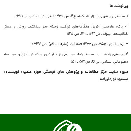
پی‌نوشت‌ها
۱- محمدى رى شهرى، میزان الحکمه، ج۴، ص ۴۳۶؛ آمدى، غرر الحکم، ص ۳۱۹؛
۲- ر.ک: غلامعلى افروز، هنگامه‌هاى فراغت، زمینه ساز بهداشت روانى و بستر
خلاقیت‌ها، پیوند، ش ۱۴۳ ـ ۱۴۱، ص ۱۲۵؛
۳- بحار الانوار، ج۷۵، ص ۳۳۶؛ فقه الرضا(علیه السلام)، ص ۳۳۷؛
۴- جوهرى زاده، سید محمد رضا، موسیقى از نظر دین و دانش، تهران، موسسه
مطبوعاتى اسلامى، بى تا، ص ۵۳ ـ ۵۲؛
منبع: سایت مرکز مطالعات و پژوهش های فرهنگی حوزه علمیه؛ نویسنده:
مسعود نورعلیزاده