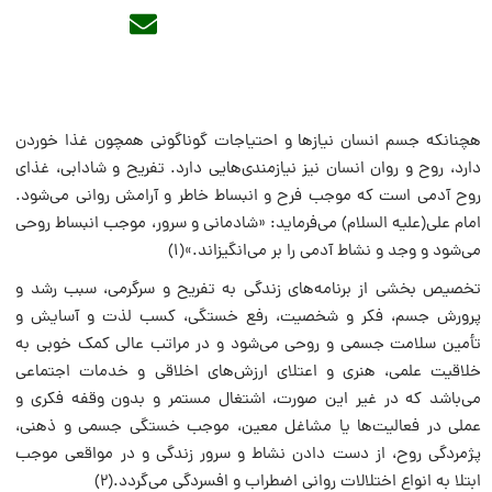
هچنانکه جسم انسان نیازها و احتیاجات گوناگونى همچون غذا خوردن
دارد، روح و روان انسان نیز نیازمندى‌هایى دارد. تفریح و شادابى، غذاى
روح آدمى است که موجب فرح و انبساط خاطر و آرامش روانى مى‌شود.
امام على(علیه السلام) مى‌فرماید: «شادمانى و سرور، موجب انبساط روحى
مى‌شود و وجد و نشاط آدمى را بر مى‌انگیزاند.»(۱)
تخصیص بخشى از برنامه‌هاى زندگى به تفریح و سرگرمى، سبب رشد و
پرورش جسم، فکر و شخصیت، رفع خستگى، کسب لذت و آسایش و
تأمین سلامت جسمى و روحى مى‌شود و در مراتب عالى کمک خوبى به
خلاقیت علمى، هنرى و اعتلاى ارزش‌هاى اخلاقى و خدمات اجتماعى
مى‌باشد که در غیر این صورت، اشتغال مستمر و بدون وقفه فکرى و
عملى در فعالیت‌ها یا مشاغل معین، موجب خستگى جسمى و ذهنى،
پژمردگى روح، از دست دادن نشاط و سرور زندگى و در مواقعى موجب
ابتلا به انواع اختلالات روانى اضطراب و افسردگى مى‌گردد.(۲)