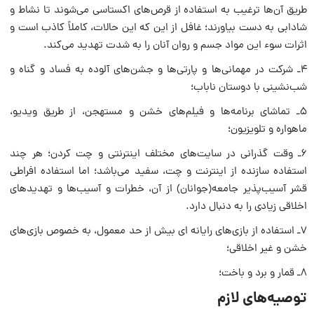
طریق آن‌ها ترغیب به استفاده از قرص‌هاى اکستاسى مى‌شوند تا نشاط و
شادابى به دست بیاورند؛ غافل از این که این حالات، کاملاً کاذب است و
اثرات سوء این مواد جسم و روان آنان را به شدت تهدید مى‌کند.
۴ـ شرکت در مهمانى‌ها و پارتى‌ها و جشن‌هاى آلوده به فساد و گناه و
شب‌نشینى با دوستان ناباب؛
۵ـ تماشاى برنامه‌ها و فیلم‌هاى خشن و مستهجن، از طریق ویدیو،
ماهواره و تلویزیون؛
۶ـ وقت گذرانى در سایت‌هاى مختلف اینترنتى و چت کردن؛ هر چند
استفاده سازنده از اینترنت و چت، سفید مى‌باشد؛ اما استفاده افراطى
قشر آسیب‌پذیر جامعه(جوانان) از آن، خطرات و آسیب‌ها و تهدیدهاى
اخلاقى زیادى را به دنبال دارد.
۷ـ استفاده از بازى‌هاى رایانه اى بیش از حد معمول، به خصوص بازى‌هاى
خشن و غیر اخلاقى؛
۸ـ قمار و برد و باخت؛
توصیه‌هاى لازم