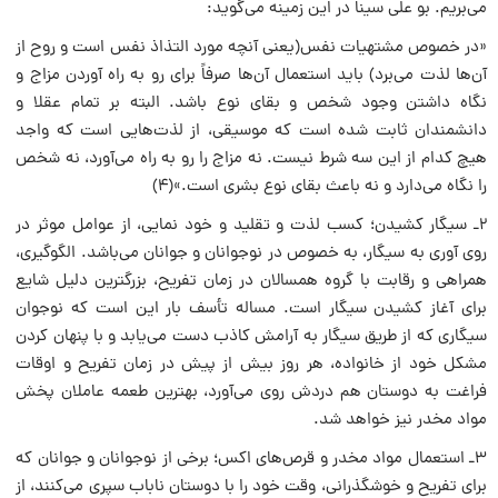
مى‌بریم. بو على سینا در این زمینه مى‌گوید:
«در خصوص مشتهیات نفس(یعنى آنچه مورد التذاذ نفس است و روح از
آن‌ها لذت مى‌برد) باید استعمال آن‌ها صرفاً براى رو به راه آوردن مزاج و
نگاه داشتن وجود شخص و بقاى نوع باشد. البته بر تمام عقلا و
دانشمندان ثابت شده است که موسیقى، از لذت‌هایى است که واجد
هیچ کدام از این سه شرط نیست. نه مزاج را رو به راه مى‌آورد، نه شخص
را نگاه مى‌دارد و نه باعث بقاى نوع بشرى است.»(۴)
۲ـ سیگار کشیدن؛ کسب لذت و تقلید و خود نمایى، از عوامل موثر در
روى آورى به سیگار، به خصوص در نوجوانان و جوانان مى‌باشد. الگوگیرى،
همراهى و رقابت با گروه همسالان در زمان تفریح، بزرگترین دلیل شایع
براى آغاز کشیدن سیگار است. مساله تأسف بار این است که نوجوان
سیگارى که از طریق سیگار به آرامش کاذب دست مى‌یابد و با پنهان کردن
مشکل خود از خانواده، هر روز بیش از پیش در زمان تفریح و اوقات
فراغت به دوستان هم دردش روى مى‌آورد، بهترین طعمه عاملان پخش
مواد مخدر نیز خواهد شد.
۳ـ استعمال مواد مخدر و قرص‌هاى اکس؛ برخى از نوجوانان و جوانان که
براى تفریح و خوشگذرانى، وقت خود را با دوستان ناباب سپرى مى‌کنند، از