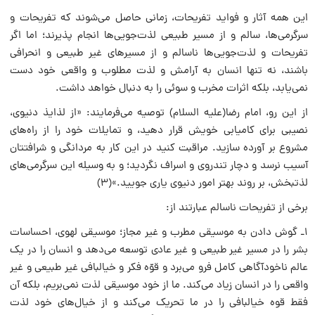
این همه آثار و فواید تفریحات، زمانى حاصل مى‌شوند که تفریحات و
سرگرمى‌ها، سالم و از مسیر طبیعى لذت‌جویى‌ها انجام پذیرند؛ اما اگر
تفریحات و لذت‌جویى‌ها ناسالم و از مسیرهاى غیر طبیعى و انحرافى
باشند، نه تنها انسان به آرامش و لذت مطلوب و واقعى خود دست
نمى‌یابد، بلکه اثرات مخرب و سوئى را به دنبال خواهد داشت.
از این رو، امام رضا(علیه السلام) توصیه مى‌فرمایند: «از لذایذ دنیوى،
نصیبى براى کامیابى خویش قرار دهید، و تمایلات خود را از راه‌هاى
مشروع بر آورده سازید. مراقبت کنید در این کار به مردانگى و شرافتتان
آسیب نرسد و دچار تندروى و اسراف نگردید؛ و به وسیله این سرگرمى‌هاى
لذتبخش، بر روند بهتر امور دنیوى یارى جویید.»(۳)
برخى از تفریحات ناسالم عبارتند از:
۱ـ گوش دادن به موسیقى مطرب و غیر مجاز؛ موسیقى لهوى، احساسات
بشر را در مسیر غیر طبیعى و غیر عادى توسعه مى‌دهد و انسان را در یک
عالم ناخودآگاهى کامل فرو مى‌برد و قوّه فکر و خیالبافى غیر طبیعى و غیر
واقعى را در انسان زیاد مى‌کند. ما از خود موسیقى لذت نمى‌بریم، بلکه آن
فقط قوه خیالبافى را در ما تحریک مى‌کند و از خیال‌هاى خود لذت