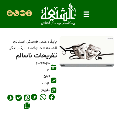
پایگاه علمی فرهنگی اعتقادی
الشیعه
»
خانواده
»
سبک زندگی
تفریحات ناسالم
1394-12-
22
579
بازدید
تفریح