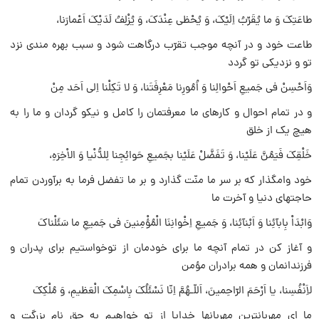
طاعَتِکَ وَ ما یُقَرِّبُ اِلَیْکَ، وَ یُحْظى عِنْدَکَ، وَ یُزْلِفُ لَدَیْکَ اَعْمارَنا،
طاعت خود و در آنچه موجب تقرّب درگاهت شود و سبب بهره مندى نزد
تو و نزدیکى تو گردد
وَاَحْسِنْ فى جَمیعِ اَحْوالِنا وَ اُمُورِنا مَعْرِفَتَنا، وَ لا تَکِلْنا اِلى اَحَد مِنْ
و در تمام احوال و کارهاى ما معرفتمان را کامل و نیکو گردان و ما را به
هیچ یک از خلق
خَلْقِکَ فَیَمُنَّ عَلَیْنا، وَ تَفَضَّلْ عَلَیْنا بجَمیعِ حَوائِجِنا لِلدُّنْیا وَ الاْخِرَهِ،
خود وامگذار که بر سر ما منّت گذارد و بر ما تفضل فرما به برآوردن تمام
حاجتهاى دنیا و آخرت ما
وَابْدَاْ بِابآئِنا وَ اَبْنآئِنا، وَ جَمیعِ اِخْوانِنَا الْمُؤْمِنینَ فى جَمیعِ ما سَئَلْناکَ
و آغاز کن در تمام آنچه ما براى خودمان از توخواستیم براى پدران و
فرزندانمان و همه برادران مؤمن
لاَِنْفُسِنا، یا اَرْحَمَ الرّاحِمینَ، اَللّـهُمَّ اِنّا نَسْئَلُکَ بِاسْمِکَ الْعَظیمِ، وَ مُلْکِکَ
ما اى مهربانترین مهربانها خدایا از تو خواهیم به حق نام بزرگت و