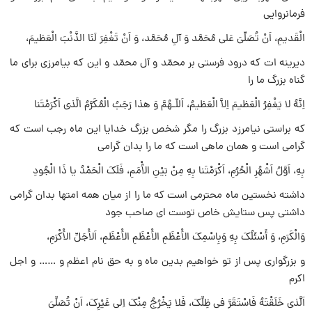
فرمانروایى
الْقَدیمِ، اَنْ تُصَلِّىَ عَلى مُحَمَّد وَ آلِ مُحَمَّد، وَ اَنْ تَغْفِرَ لَنَا الذَّنْبَ الْعَظیمَ،
دیرینه ات که درود فرستى بر محمّد و آل محمّد و این که بیامرزى براى ما
گناه بزرگ ما را
اِنَّهُ لا یَغْفِرُ الْعَظیمَ اِلاَّ الْعَظیمُ، اَللّـهُمَّ وَ هذا رَجَبُ الْمُکَرَّمُ الَّذى اَکْرَمْتَنا
که براستى نیامرزد بزرگ را مگر شخص بزرگ خدایا این ماه رجب است که
گرامى است و همان ماهى است که ما را بدان گرامى
بِهِ، اَوَّلُ اَشْهُرِ الْحُرُمِ، اَکْرَمْتَنا بِهِ مِنْ بَیْنِ الاُْمَمِ، فَلَکَ الْحَمْدُ یا ذَا الْجُودِ
داشته نخستین ماه محترمى است که ما را از میان همه امتها بدان گرامى
داشتى پس ستایش خاص توست اى صاحب جود
وَالْکَرَمِ، وَ أَسْئَلُکَ بِهِ وَبِاسْمِکَ الاَْعْظَمِ الاَْعْظَمِ الاَْعْظَمِ، اَلاَْجَلِّ الاَْکْرَمِ،
و بزرگوارى پس از تو خواهیم بدین ماه و به حق نام اعظم و …… و اجل
اکرم
اَلَّذى خَلَقْتَهُ فَاسْتَقَرَّ فى ظِلِّکَ، فَلا یَخْرُجُ مِنْکَ اِلى غَیْرِکَ، اَنْ تُصَلِّىَ