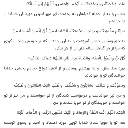
عَلَیْنا وَلا ضآلّینَ، بِرَحْمَتِکَ یا اَرْحَمَ الرّاحِمینَ، اَللّـهُمَّ اِنّى اَسئَلُکَ
باشیم و نه از جمله گمراهان به رحمتت اى مهربانترین مهربانان خدایا از
تو خواهم
بِعَزآئِمِ مَغْفِرَتِکَ، وَ بِواجِبِ رَحْمَتِکَ، اَلسَّلامَهَ مِنْ کُلِّ اِثْم، وَالْغَنیمَهَ مِنْ
به حق وسایل حتمى آمرزشت و به آن رحمتت که بر خویش واجب کردى
که مرا از هر گناهى سالم دارى و از هر نیکى
کُلِّ بِرٍّ، وَالْفَوْزَ بِالْجَنَّهِ، وَالنَّجاهَ مِنَ النّارِ، اَللّـهُمَّ دَعاکَ الدّاعُونَ
بهره مند سازى و به بهشتم برسانى و از آتش دوزخ نجاتم بخشى خدایا
خوانندگان تو را خواندند
وَدَعَوْتُکَ، وَ سَئَلَکَ السّآئِلُونَ وَ سَئَلْتُکَ، وَ طَلَبَ اِلَیْکَ الطّالِبُونَ وَ طَلَبْتُ
و من نیز خواندمت و درخواست کنندگان از تو خواستند و من نیز از تو
خواستم و جویندگان از تو جویا شدند و من
اِلَیْکَ، اَللّهُمَّ اَنْتَ الثِّقَهُ وَالرَّجآءُ، وَ اِلَیْکَ مُنْتَهَى الرَّغْبَهِ وَ الدُّعآءِ، اَللّهُمَّ
هم تو را جویا شدم خدایا تویى مورد اعتماد و امید و بسوى توست