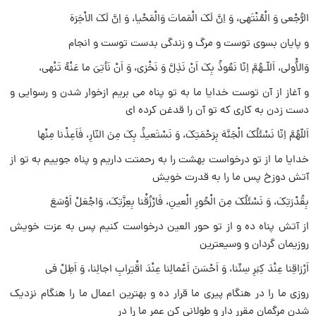
الرُّجْعى وَ الْمُنْتَهى، وَ اِنَّ لَکَ الْمَماتَ وَالْمَحْیا، وَ اِنَّ لَکَ الاْخِرَهَ
و پایان بسوى توست و مرگ و زندگى بدست توست و انجام
وَالاُْولى، اَللّـهُمَّ اِنّا نَعُوذُ بِکَ اَنْ نَذِلَّ وَ نَخْزى، وَ اَنْ نَأتِىَ ما عَنْهُ تَنْهى،
و آغاز از آن توست خدایا ما به تو پناه مى بریم ازخوار شدن و رسوایى و
دست زدن به کارى که تو آن را قدغن کرده اى
اَللّهُمَّ اِنّا نَسْئَلُکَ الْجَنَّهَ بِرَحْمَتِکَ، وَ نَسْتَعیذُ بِکَ مِنَ النّارِ، فَاَعِذْنا مِنْها
خدایا ما از تو درخواست بهشت را به رحمتت داریم و پناه جوییم به تو از
آتش دوزخ پس ما را به قدرت خویش
بِقُدْرَتِکَ، وَ نَسْئَلُکَ مِنَ الْحُورِ الْعینِ، فَارْزُقْنا بِعِزَّتِکَ، وَاجْعَلْ اَوْسَعَ
از آتش پناه ده و از تو حور العین درخواست کنیم پس به عزت خویش
روزیمان گردان و وسیعترین
اَرْزاقِنا عِنْدَ کِبَرِ سِنِّنا، وَ اَحْسَنَ اَعْمالِنا عِنْدَ اقْتِرابِ اجالِنا، وَ اَطِلْ فى
روزى ما را در هنگام پیرى ما قرار ده و بهترین اعمال ما را هنگام نزدیک
شدن مرگمان مقرر دار و طولانى کن عمر ما را در