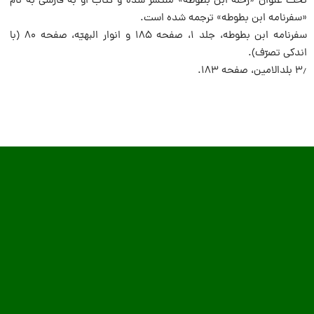
تحت عنوان «رحله ابن بطوطه» منتشر شده و کتاب او به فارسى به نام
«سفرنامه ابن بطوطه» ترجمه شده است.
سفرنامه ابن بطوطه، جلد ۱، صفحه ۱۸۵ و انوار البهیّه، صفحه ۸۰ (با
اندکى تصرّف).
۳٫ بلدالامین، صفحه ۱۸۳.