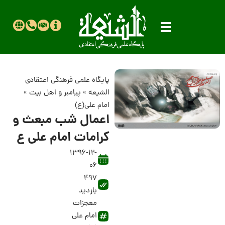
پایگاه علمی فرهنگی اعتقادی
الشیعه
»
پیامبر و اهل بیت
»
امام علی(ع)
اعمال شب مبعث و
کرامات امام علی ع
1396-12-
06
497
بازدید
معجزات
امام علی