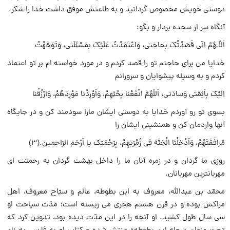
دوستى خویش مخصوص گردانید و به طاعتش موفق داشت خدا را شکر.
آنگاه سر از سجده بردار و بگو:
اَللّـهُمَّ اِنّى قَصَدْتُکَ بِحاجَتى، وَاعْتَمَدْتُ عَلَیْکَ بِمَسْئَلَتى، وَتَوَجَّهْتُ
خدایا من براى حاجتم تو را قصد کردم و در مورد خواسته ام بر تو اعتماد
کردم و به وسیله پیشوایان و سرورانم
اِلَیْکَ بِاَئِمَّتى وَسادَتى، اَللّهُمَّ انْفَعْنا بِحُبِّهِمْ، وَاَوْرِدْنا مَوْرِدَهُمْ، وَارْزُقْنا
بسوى تو رو آوردم خدایا به دوستى ایشان مارا سودمند کن و در جایگاه
آنها واردمان کن و همنشینى ایشان را
مُرافَقَتَهُمْ، وَاَدْخِلْنَا الْجَنَّهَ فى زُمْرَتِهِمْ، بِرَحْمَتِکَ یا اَرْحَمَ الرّاحِمینَ.(۳)
روزى ما گردان و در زمره آنان ما را داخل بهشت گردان به رحمتت اى
مهربانترین مهربانان.
محمّد بن عبداللّه، معروف به ابن بطوطه، عالم و سیّاح معروف، اهل
مراکش بوده و در قرن هشتم هجرى مى زیسته است؛ مدّت سیاحت او
سى سال طول کشید. او آنچه را در این مدّت دیده بود، تدوین کرد که