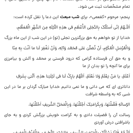
تمام مشخّصات ثبت مى شود.
شب مبعث
پنجم: مرحوم «کفعمى»، براى
این دعا را نقل کرده است:
اَللّـهُمَّ اِنّى اَسئَلُکَ بِالتَّجَلِى الاَْعْظَمِ فى هذِهِ اللَّیْلَهِ مِنَ الشَّهْرِ الْمُعَظَّمِ،
خدایا از تو خواهم به حق بزرگترین تجلى (تو) در این شب از این ماه بزرگ
وَالْمُرْسَلِ الْمُکَرَّمِ، اَنْ تُصَلِّىَ عَلى مُحَمَّد وَآلِهِ، وَاَنْ تَغْفِرَ لَنا ما اَنْتَ بِهِ مِنّا
و به حق آن فرستاده گرامى که درود فرستى بر محمّد و آلش و بیامرزى
براى ما آنچه را تو بدان از ما
اَعْلَمُ، یا مَنْ یَعْلَمُ وَلا نَعْلَمُ، اَللّهُمَّ بارِکْ لَنا فى لَیْلَتِنا هذِهِ، اَلَّتى بِشَرَفِ
داناترى اى که مى دانى و ما نمى دانیم خدایا مبارک گردان بر ما در این
شبى که به واسطه شرافت
الرِّسالَهِ فَضَّلْتَها، وَبِکَرامَتِکَ اَجْلَلْتَها، وَبِالْمَحَلِّ الشَّریفِ اَحْلَلْتَها،
رسالت آن را فضیلت دادى و به کرامت خویش بزرگش کردى و به جاى
باشرافتى درش آوردى