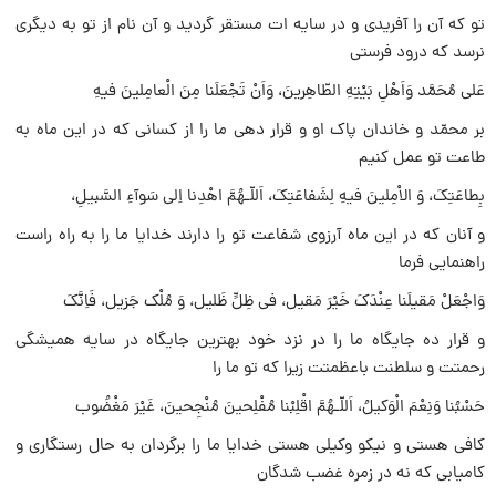
تو که آن را آفریدى و در سایه ات مستقر گردید و آن نام از تو به دیگرى
نرسد که درود فرستى
عَلى مُحَمَّد وَاَهْلِ بَیْتِهِ الطّاهِرینَ، وَاَنْ تَجْعَلَنا مِنَ الْعامِلینَ فیهِ
بر محمّد و خاندان پاک او و قرار دهى ما را از کسانى که در این ماه به
طاعت تو عمل کنیم
بِطاعَتِکَ، وَ الاْمِلینَ فیهِ لِشَفاعَتِکَ، اَللّـهُمَّ اهْدِنا اِلى سَوآءِ السَّبیلِ،
و آنان که در این ماه آرزوى شفاعت تو را دارند خدایا ما را به راه راست
راهنمایى فرما
وَاجْعَلْ مَقیلَنا عِنْدَکَ خَیْرَ مَقیل، فى ظِلٍّ ظَلیل، وَ مُلْک جَزیل، فَاِنَّکَ
و قرار ده جایگاه ما را در نزد خود بهترین جایگاه در سایه همیشگى
رحمتت و سلطنت باعظمتت زیرا که تو ما را
حَسْبُنا وَنِعْمَ الْوَکیلُ، اَللّـهُمَّ اقْلِبْنا مُفْلِحینَ مُنْجِحینَ، غَیْرَ مَغْضُوب
کافى هستى و نیکو وکیلى هستى خدایا ما را برگردان به حال رستگارى و
کامیابى که نه در زمره غضب شدگان