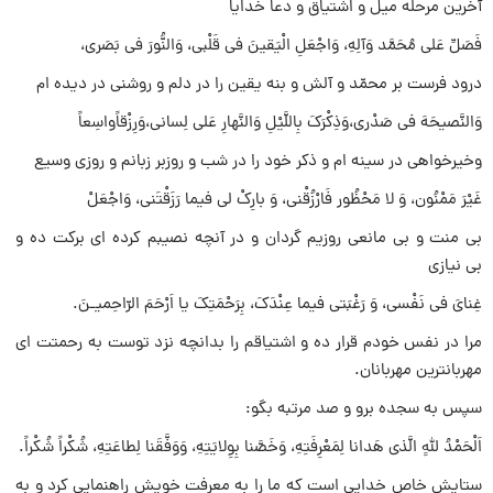
آخرین مرحله میل و اشتیاق و دعا خدایا
فَصَلِّ عَلى مُحَمَّد وَآلِهِ، وَاجْعَلِ الْیَقینَ فى قَلْبى، وَالنُّورَ فى بَصَرى،
درود فرست بر محمّد و آلش و بنه یقین را در دلم و روشنى در دیده ام
وَالنَّصیحَهَ فى صَدْرى،وَذِکْرَکَ بِاللَّیْلِ وَالنَّهارِ عَلى لِسانى،وَرِزْقاًواسِعاً
وخیرخواهى در سینه ام و ذکر خود را در شب و روزبر زبانم و روزى وسیع
غَیْرَ مَمْنُون، وَ لا مَحْظُور فَارْزُقْنى، وَ بارِکْ لى فیما رَزَقْتَنى، وَاجْعَلْ
بى منت و بى مانعى روزیم گردان و در آنچه نصیبم کرده اى برکت ده و
بى نیازى
غِناىَ فى نَفْسى، وَ رَغْبَتى فیما عِنْدَکَ، بِرَحْمَتِکَ یا اَرْحَمَ الرّاحِمیـنَ.
مرا در نفس خودم قرار ده و اشتیاقم را بدانچه نزد توست به رحمتت اى
مهربانترین مهربانان.
سپس به سجده برو و صد مرتبه بگو:
اَلْحَمْدُ للهِِ الَّذى هَدانا لِمَعْرِفَتِهِ، وَخَصَّنا بِوِلایَتِهِ، وَوَفَّقَنا لِطاعَتِهِ، شُکْراً شُکْراً.
ستایش خاص خدایى است که ما را به معرفت خویش راهنمایى کرد و به