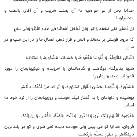
اَللّـهُمَّ فَاِنّا نَسْئَلُکَ بِالْمَبْعَثِ الشَّریفِ، وَالسَّیِّدِ اللَّطیفِ، وَالْعُنْصُرِالْعَفیفِ،
خدایا پس از تو خواهیم به آن بعثت شریف و آن آقاى بالطف و
عنصرپارسا
اَنْ تُصَلِّىَ عَلى مُحَمَّد وَآلِهِ، وَاَنْ تَجْعَلَ اَعْمالَنا فى هذِهِ اللَّیْلَهِ وَفى سایِرِ
که درود فرستى بر محمّد و آلش و قرار دهى اعمال ما را در این شب و در
سایر
اللَّیالى مَقْبُولَهً، وَ ذُنُوبَنا مَغْفُورَهً، وَ حَسَناتِنا مَشْکُورَهً، وَ سَیِّئاتِنا
شبها پذیرفته درگاهت و گناهانمان را آمرزیده و نیکیهایمان را مورد
قدردانى و بدیهایمان را
مَسْتُورَهً، وَ قُلُوبَنا بِحُسْنِ الْقَوْلِ مَسْرُورَهً، وَ اَرْزاقَنا مِنْ لَدُنْکَ بِالْیُسْرِ
پوشیده و دلهامان را به گفتار نیک خرسند و روزیهایمان را از نزد خود به
آسانى
مَدْرُورَهً، اَللّـهُمَّ اِنَّکَ تَرى وَ لا تُرى، وَ اَنْتَ بِالْمَنْظَرِ الاَْعْلى، وَ اِنَّ اِلَیْکَ
فراوان، خدایا تو مى بینى ولى خودت دیده نمى شوى و تو در بلندترین
دیدگاهى و بطور مسلّم بازگشت