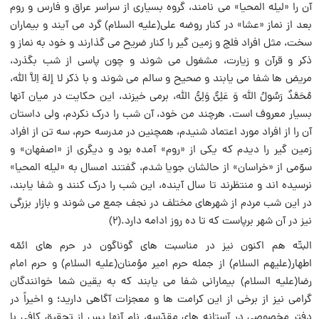
آن را «لیله المحیا» مى نامند، گروه بسیارى از سراسر عراق و فارس و روم
بعد از نماز «عشا» در کنار روضه على(علیه السلام) گرد مى آیند و بیماران
سخت، مثل افراد فلج و زمین گیر را کنار ضریح مى گذارند و خود به نماز و
ذکر و قرآن و زیارت، مشغول مى شوند و چون پاسى از شب بگذرد،
مریض ها شفا مى یابند و صحیح و سالم مى شوند و با ذکر لا إلهَ اِلاَّ اللّه،
مُحَمَّدٌ رَسُولُ اللّه وَ عَلِىٌّ وَلِىُّ اللّه، برمى خیزند، این حکایت در میان آنها
بسیار معروف است. هرچند من خود، آن شب را درک نکردم، ولى داستان
آن را از افراد مورد اعتماد شنیدم، همچنین در مدرسه حرم، سه تن از افراد
زمین گیر را دیدم که یکى از «روم» آمده بود و دیگرى از «اصفهان» و
سوّمى از «خراسان» از حالشان جویا شدم، گفتند امسال به «لیله المحیا»
نرسیده اند و منتظرند تا سال آینده، این شب را درک کنند و شفا یابند،
در این شب مردم از شهرهاى مختلف در نجف جمع مى شوند و بازار بزرگى
نیز در آن شهر برپاست که تا ده روز ادامه دارد.(۲)
البتّه هم اکنون نیز در مناسبت هاى گوناگون در حرم هاى ائمّه
اطهار(علیهم السلام) از جمله حرم امیر مؤمنان(علیه السلام) و حرم امام
رضا(علیه السلام) بیمارانى شفا مى یابند که به یقین شما خوانندگان
گرامى نیز از برخى از این کرامت ها و معجزات آگاهى دارید؛ و اخیراً در
دفتر مخصوصى در آستانه هاى مقدّسه، نام آنها پس از تحقیق کافى با