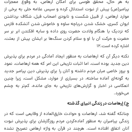
به هر حال، محقق طوسی برای امکان ارهاص، به وقوع معجزات
پیامبر‌(ص) پیش از نبوت استدلال کرده و سپس علامه حلی به برخی از
موارد ارهاص، از قبیل شکست و نابودی اصحاب فیل، شکاف برداشتن
ایوان کسری، خشک شدن دریاچه ساوه و خاموش شدن آتشکده فارس
که نزدیک یا هنگام ولادت حضرت روی داده و سایه افکندن ابر بر سر
حضرت و حرکت آن با او و سلام کردن سنگ‌ها بر ایشان پیش از بعثت،
اشاره کرده است.۱۲
نکته دیگر آن که ارهاصات به منظور ایجاد آمادگی در مردم برای پذیرش
دین جدید بوده است، اما اثبات تاریخی این امر که همه ارهاصات، نمود
و بروز خاصی میان مردم داشته و آنان را برای پذیرش دین پیامبر جدید
به گونه‌ای آماده ساخته، در بسیاری از موارد، مشکل است، زیرا چنین
انعکاسی در اخبار و گزارش‌های تاریخیِ به جای مانده، کم‌تر به چشم
می‌خورد.
ج) إرهاصات در زندگی انبیای گذشته
چنانکه گفته شد، ارهاصات و حوادث خارق‌العاده از وقایعی است که در
زندگی پیامبران به منظور آماده‌کردن مردم روزگارشان برای پذیرش نبوت
آنان اتفاق افتاده است. هرچند در قرآن به واژه ارهاص تصریح نشده