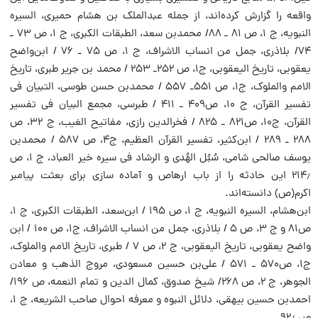
واقعه را گزارش کرده‌اند، از جمله عبدالملک بن هشام حمیری، السیره
النبویه، ج ۱، ص ۸۱ ـ ۸۸/ محمدبن سعد، الطبقات الکبری، ج ۱، ص ۷۳ ـ
۷۴/ بلاذری، جمل من انساب الاشراف، ج ۱، ص ۷۵ ـ ۷۶ / ابن‌واضح
یعقوبی، تاریخ الیعقوبی، ج۱، ص ۲۵۲ـ ۲۵۳ / محمد بن جریر طبری، تاریخ
الامم والملوک، ج۱، ص ۵۵۱ـ ۵۵۷‌ / محمدبن حسن طوسی، التبیان فی
تفسیر القرآن، ج ‌۱۰، ص‌۴۰۹ ـ ۴۱۱ / طبرسی، مجمع البیان فی تفسیر
القرآن، ج‌۱۰، ص۸۲۱ ـ ‌۸۲۵ / فخرالدین رازی، مفاتیح الغیب، ج ۳۲، ص
۲۸۸ ـ ۲۸۹ / ابن‌کثیر، تفسیر القرآن العظیم، ج۴، ص ۵۸۷ / محمدبن
یوسف صالحی شامی، سُبُل الهُدی و الرشاد فی سیره خیر العباد، ج ۱، ص
۲۱۴٫ این حادثه را از باب ارهاص و آماده سازی برای بعثت پیامبر
اکرم‌(ص) دانسته‌اند.
ابن‌هشام، السیره النبویه، ج ۱، ص ۱۹۵ / ابن‌سعد، الطبقات الکبری، ج ۱،
ص۸۱ و ج ۳، ص ۵ / بلاذری، جمل من انساب الاشراف، ج۱، ص ۱۰۰ / ابن
واضح یعقوبی، تاریخ الیعقوبی، ج ۲، ص ۷ / طبری، تاریخ الامم والملوک،
ج۱، ص۵۷۰ ـ ۵۷۱ / علی‌بن حسین مسعودی، مروج الذهب و معادن
الجوهر، ج ۲، ص ۲۶۸/ شیخ صدوق، کمال الدین و تمام النعمه، ص ۱۹۶/
احمدبن حسین بیهقی، دلائل النبوه و معرفه احوال صاحب الشریعه، ج ۱،