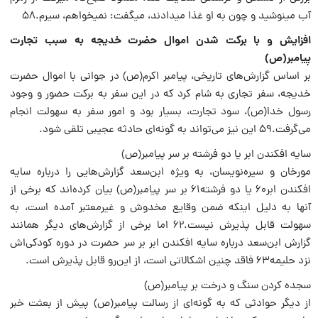
آب می‏نوشید و چون به او غذا می‏دادند، می‏گفت: نمی‏خواهم، سیرم.۵۸
افزایش و با برکت شدن اموال حضرت خدیجه به سبب تجارت
پیامبر‌(ص)
بر اساس گزارش‌های تاریخی، پیامبر اکرم‌(ص) در جوانی با اموال حضرت
خدیجه، سفر تجاری به شام کرد که در این سفر به برکت حضور و وجود
رسول خدا‌(ص)، سود تجارت، بسیار بود و امور سفر به سهولت انجام
می‌گرفت.۵۹ این نیز می‌تواند به گونه‌ای حادثه عجیبی تلقی شود.
سایه افکندن ابر یا دو فرشته بر سر پیامبر‌(ص)
مورخان و سیره‌نویسان، به ویژه ابن‌سعد گزارش‌هایی را درباره سایه
افکندن ابر۶۰ یا دو فرشته۶۱ بر سر پیامبر‌(ص) بیان کرده‌اند که برخی از
آنها به دلیل اینکه ضمن وقایع مخدوش و غیرمعتبر آمده است، به
سهولت قابل پذیرش نیست.۶۲ اما برخی از گزارش‌های دیگر همانند
گزارش ابن‌سعد درباره سایه افکندن ابر بر سر حضرت در دوره کودکی‌اش
نزد حلیمه۶۳ فاقد چنین اشکالاتی است، از این‌رو قابل پذیرش است.
سجده کردن سنگ و درخت بر پیامبر‌(ص)
از دیگر حوادثی که به گونه‌ای از رسالت پیامبر‌(ص) پیش از بعثت خبر