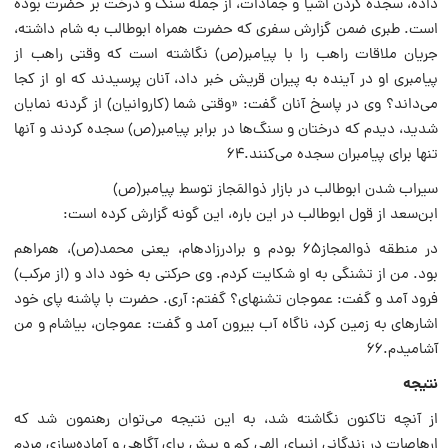
‌داده، سجده کردن اشیا و جمادات، از جمله سنگ و درخت بر حضرت بوده
است. طبری ضمن گزارش سفری که حضرت همراه ابوطالب به شام داشته،
جریان ملاقات راهب را با پیامبر‌(ص) نگاشته است که وقتی راهب از
پیامبری او در آینده به پیران قریش خبر داد، آنان پرسیدند که او از کجا
می‌داند؟ وی در پاسخ آنان گفت: «وقتی شما (کاروانیان) از گردنه نمایان
شدید، دیدم که درختان و سنگ‌ها در برابر پیامبر‌(ص) سجده کردند و آنها
تنها برای پیامبران سجده می‌کنند.۶۴
سیراب شدن ابوطالب در بازار ذو‎المَجاز توسط پیامبر‌(ص)
ابن‌سعد از قول ابوطالب در این باره، این گونه گزارش کرده است:
در منطقه ذوالمجاز۶۵ بودم و برادرزاده‏ام، یعنی محمد‌(ص)، همراهم
بود. من از تشنگی به او شکایت کردم. وی حرکتی به خود داد و (از مرکب)
فرود آمد و گفت: عموجان تشنه‏ای؟ گفتم: آری. حضرت با پاشنه پای خود
اشاره‏ای به زمین کرد، ناگاه آب بیرون آمد و گفت: عموجان، بیاشام و من
آشامیدم.۶۶
نتیجه
از آنچه تاکنون نگاشته شد، به این نتیجه می‌توان رهنمون شد که
ارهاصات در زندگانی انبیای الهی کم و بیش برای آگاهی و آماده‌سازی مردم