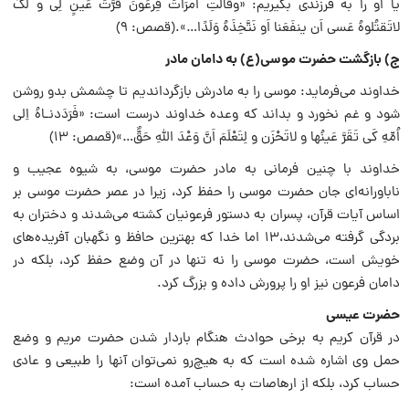
یا او را به فرزندی بگیریم: «و‌قالَتِ امرَاَتُ فِرعَونَ قُرَّتُ عَینٍ لِی و لَکَ
لاتَقتُلوهُ عَسی اَن ینفَعَنا اَو نَتَّخِذَهُ وَلَدًا‌…».(قصص: ۹)
ج) بازگشت حضرت موسی‌(ع) به دامان مادر
خداوند می‌فرماید: موسی را به مادرش بازگرداندیم تا چشمش بدو روشن
شود و غم نخورد و بداند که وعده خداوند درست است: «فَرَدَدنـاهُ اِلی
اُمِّهِ کَی تَقَرَّ عَینُها و لاتَحْزَن و لِتَعْلَمَ اَنَّ وَعْدَ اللّهِ حَقٌّ‌…»(قصص: ۱۳)
خداوند با چنین فرمانی به مادر حضرت موسی، به شیوه عجیب و
ناباورانه‌ای جان حضرت موسی را حفظ کرد، زیرا در عصر حضرت موسی بر
اساس آیات قرآن، پسران به دستور فرعونیان کشته می‌شدند و دختران به
بردگی گرفته می‌شدند،۱۳ اما خدا که بهترین حافظ و نگهبان آفریده‌های
خویش است، حضرت موسی را نه تنها در آن وضع حفظ کرد، بلکه در
دامان فرعون نیز او را پرورش داده و بزرگ کرد.
حضرت عیسی
در قرآن کریم به برخی حوادث هنگام باردار شدن حضرت مریم و وضع
حمل وی اشاره شده است که به هیچ‌رو نمی‌توان آنها را طبیعی و عادی
حساب کرد، بلکه از ارهاصات به حساب آمده است: