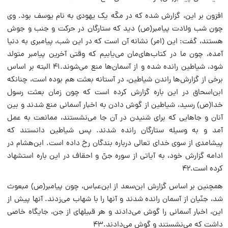
افزون بر این، گزارش شده که در مکّه یک یهودی به نام یوسف بود. وی
چون شب ولادت پیامبر‌(ص) دید که ستارگان در حرکت و جنب‌ و جوش
هستند، گفت: این (امر) نشانه آن است که در این شب، پیامبری به دنیا
آمده، چون ما در کتاب‌های‌مان می‌یابیم که وقتی آخرین پیامبر متولد
شود، شیاطین رانده شده و از آسمان‌ها منع می‌شوند.۴۱ البته بر اساس
برخی از گزارش‌ها راندن شیاطین، در آستانه بعثت هم بوده است، چنانکه
ابن‌اسحاق در این باره گزارش کرده است که چون زمان بعثت رسول
خدا‌(ص) رسید، شیاطین از گوش دادن به اخبار آسمانی منع شدند و بین
آنان و جاهایی که برای شنیدن در آن جا می‌نشستند، ممانعت به عمل
آمد و به وسیله ستارگان رانده شدند. پس شیاطین دانستند که
پیشامدی از سوی خدای تعالی درباره بندگان رخ داده است. ابن‌هشام در
ادامه گزارش خود، به آیاتی از سوره جنّ و احقاف در این باره استشهاد
کرده است.۴۲
همچنین بر اساس گزارش ابن‌سعد از ابن‌عباس، چون پیامبر‌(ص) مبعوث
شد، جنّیان از آسمان رانده شدند و آنها را با شهاب می‌‏زدند. آنها پیش از
این، اخبار آسمانی را گوش می‌دادند و هر قبیله‏ای از جن، جایگاه خاصی
داشت که می‌‏نشستند و گوش می‌‏دادند.۴۳