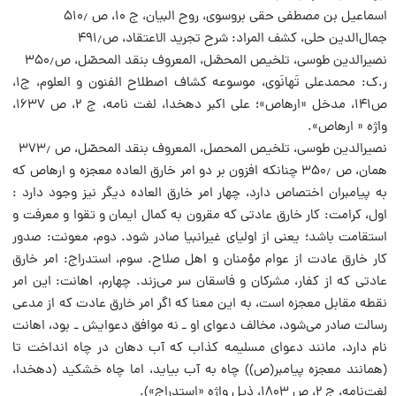
اسماعیل بن مصطفی حقی بروسوی، روح البیان، ج ‌۱۰، ص ‌۵۱۰٫
جمال‌الدین حلی، کشف المراد: شرح تجرید الاعتقاد، ص‌۴۹۱٫
نصیرالدین طوسی، تلخیص المحصَّل، المعروف بنقد المحصّل، ص‌۳۵۰٫
ر.ک: محمدعلی تَهانَوی، موسوعه کشاف اصطلاح الفنون و العلوم، ج‌۱،
ص‌۱۴۱، مدخل «ارهاص»؛ علی اکبر دهخدا، لغت نامه، ج ۲، ص ۱۶۳۷،
واژه « ارهاص».
نصیرالدین طوسی، تلخیص المحصل، المعروف بنقد المحصّل، ص ۳۷۳٫
همان، ص ۳۵۰٫ چنانکه افزون بر دو امر خارق العاده معجزه و ارهاص که
به پیامبران اختصاص دارد، چهار امر خارق العاده دیگر نیز وجود دارد :
اول، کرامت: کار خارق عادتی که مقرون به کمال ایمان و تقوا و معرفت و
استقامت باشد؛ یعنی از اولیای غیرانبیا صادر شود. دوم، معونت: صدور
کار خارق عادت از عوام مؤمنان و اهل صلاح. سوم، استدراج: امر خارق
عادتی که از کفار، مشرکان و فاسقان سر می‌زند. چهارم، اهانت: این امر
نقطه مقابل معجزه است، به این معنا که اگر امر خارق عادت که از مدعی
رسالت صادر می‌شود، مخالف دعوای او ـ نه موافق دعوایش ـ بود، اهانت
نام دارد، مانند دعوای مسلیمه کذاب که آب دهان در چاه انداخت تا
(همانند معجزه پیامبر‌(ص)) چاه به آب بیاید، اما چاه خشکید (دهخدا،
لغت‌نامه، ج ۲، ص ۱۸۰۳، ذیل واژه «استدراج»).