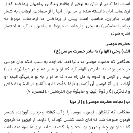
است، اما آیاتی از قرآن به برخی از وقایع زندگانی پیامبران پرداخته که از
ارهاصات آنان دانسته شده یا می‌توان آنها را از مصادیق ارهاص به شمار
آورد. بنابراین، مناسب است پیش از پرداختن به ارهاصات مربوطِ به
پیامبر اعظم‌(ص) به برخی از ارهاصات مربوط به پیامبران دیگر، به اختصار
اشاره شود:
حضرت موسی
الف) وحی (الهام) به مادر حضرت موسی‌(ع)
هنگامی که حضرت موسی به دنیا آمد، خداوند به سبب آنکه جان موسی
در خطر بود، به مادرش الهام کرد که او را شیر دِه و در دریا (رود نیل)
بینداز و ترس و اندوه به دل راه مده که ما او را به تو باز‌می‌گردانیم: «و
اَوْحَینا اِلی اُمِّ مُوسی اَن اَرْضِعیهِ فَاِذا خِفْتِ عَلَیهِ فَاَلقیهِ فِی‌الیمِّ و ‌لاتَخافی
و لاتَحْزَنی إنّا رادّوهُ اِلَیکِ‌ و جاعِلُوهُ مِنَ المُرسَلین».(قصص: ۷)
ب) نجات حضرت موسی‌(ع) از دریا
هنگامی که کارگزاران فرعون، موسی را از آب گرفته و نزد وی آوردند، همسر
فرعون متوجه شد که آنان قصد کشتن کودک را دارند، از این‌رو به فرعون
گفت: او نورِ چشم من و توست؛ او را نکشید، شاید برای ما سودمند باشد