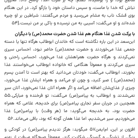
ساطع بود، او را بوسیده، گفتم: چه بر سرت آمد؟ پاسخ داد: محزون
نباش که خدا با ماست، و سپس داستان خود را بازگو کرد. در این هنگام
بوی مُشک ناب به مشام می‌رسید و مردم می‌گفتند: شیاطین بر او چیره
شد‌ه‌اند و او می‌گفت: آسیبی به من نرسیده و باکی بر من نیست.[۵۴
با برکت شدن غذا هنگام هم غذا شدن حضرت محمد‌(ص) با دیگران
ابن‌سعد در این باره نگاشته است که خاندان ابوطالب هرگاه تنها یا دسته
جمعی غذا می‌‏خوردند و حضرت محمد‌(ص) حاضر نبود، احساس سیری
نمی‌کردند و هرگاه حضرت همراهشان غدا می‌‏خورد، احساس راحتی و
سیری می‌‏کردند و معمولاً هنگامی که خانواده ابوطالب می‌‏خواستند غذا
بخورند، ابوطالب می‌گفت: خودتان می‌‏دانید که بهتر است تا آمدن پسرم
(محمد‌(ص) ) صبر کنید، و چون او می‌‏آمد و همراه ایشان غذا می‌‏خورد،
چیزی از غذای‌شان اضافه می‌‏آمد و اگر همراه آنان غذا نمی‌‏خورد، آنان سیر
نمی‌‏شدند و ابوطالب به پیامبر‌(ص) می‌‏گفت: تو فرخنده و مبارکی.۵۵
همچنین در جریان سفر تجاری پیامبر‌(ص) برای خدیجه، غلامی که همراه
حضرت بود، به خدیجه می‌گوید: ما (هر وقت) با پیامبر‌(ص) غذا
می‌خوردیم، سیر می‌شدیم، اما غذا همان گونه که بود، باقی می‌ماند.۵۶
افزون بر این، ام‌ایمن۵۷ می‏گوید: هرگز ندیدم پیامبر‌(ص) در کودکی و
بزرگی از تشنگی و گرسنگی شکایت کند. معمولاً صبح‌گاه می‏رفت از زمزم