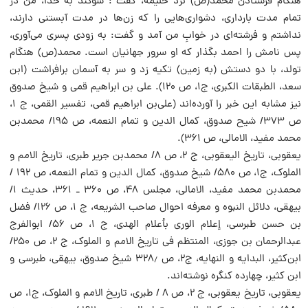
هنگام فرستادن محمد‌(ص) نزد حلیمه، گفت : سوگند به خدا، من در
تمام مدت بارداری، دشواری‌هایی را که زن‌ها در مدت آبستنی دارند،
نداشتم و فرشته‏‌ای در خوابِ من آمد و گفت: به زودی پسری می‌آوری،
پس نامش را احمد بگذار که او سرور جها‌نیان است. محمد‌(ص) هنگام
تولد، با دو دستش (به زمین) تکیه زد و سر به آسمان برافراشت (ابن
سعد، الطبقات الکبری، ج۱، ص ۱۲۰). علی بن ابراهیم قمی و شیخ صدوق
نیز مشابه این خبر را آورده‌اند (علی‌بن ابراهیم قمی، تفسیر القمی، ج ۱،
ص ۳۷۳/ شیح صدوق، کمال الدین و تمام النعمه، ص ۱۹۵/ محمدبن
محمد مفید، الامالی، ص ۳۶۱).
یعقوبی، تاریخ الیعقوبی، ج ۲، ص ۸/ محمدبن جریر طبری، تاریخ الامم و
الملوک، ج۱، ص ۵۸۰/ شیخ صدوق، کمال الدین و تمام النعمه، ص ۱۹۲ /
محمدبن محمد مفید، الامالی، مجلس ۴۸، ص ۳۶۰ ـ ۳۶۱، حدیث ۱/
بیهقی، دلائل النبوه و معرفه احوال صاحب الشریعه، ج ۱، ص ۱۲۶/ فضل
بن حسن طبرسی، إعلام الوری بأعلام الهدی، ج ۱، ص ۵۶/ ابوالفرج
عبدالرحمان بن جوزی، المنتظم فی تاریخ الامم و الملوک، ج ۲، ص ۲۵۰/
ابن‌کثیر، البدایه و النهایه، ج۲، ص ۳۲۸٫ شیخ صدوق، بیهقی، طبرسی و
ابن کثیر، چهارده کنگره نوشته‌اند.
یعقوبی، تاریخ یعقوبی، ج ۲، ص ۸‎‌ / طبری، تاریخ الامم و الملوک، ج۱، ص