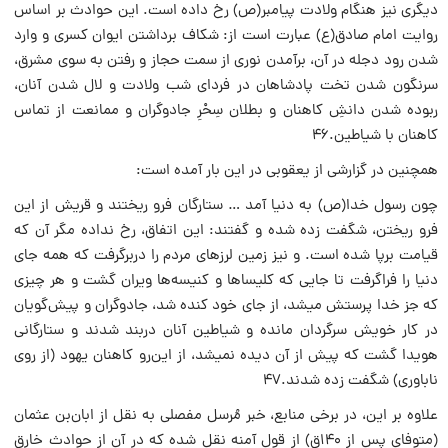
دیگری نیز هنگام ولادت پیامبر‌(ص) رخ داده است. این حوادث بر اساس
روایت امام صادق‌(ع) عبارت است از: شکاف برداشتن ایوان کسری و وارد
شدن رود دجله در آن، برآمدن نوری از سمت حجاز و رفتن به سوی مشرق،
سرنگون شدن تخت پادشاهان در فردای شب ولادت و لال شدن آنان،
ربوده شدن دانشِ کاهنان و بطلان سِحْرِ جادوگران و ممانعت از تماس
کاهنان با شیاطین.۴۶
همچنین در گزارشی از یعقوبی در این بار آمده است:
چون رسول خدا(ص) به دنیا آمد … ستارگان فرو ریختند و قریش از این
فرو ریختن، شگفت زده شده و گفتند: این اتفاق، رخ نداده مگر آن که
قیا‌مت برپا شده است. و نیز زمین لرزه‏ای مردم را دربرگرفت که همه جای
دنیا را فراگرفت تا جایی که کلیساها و کنیسه‌ها ویران گشت و هر چیزی
که جز خدا پرستش می‏شد، از جای خود کنده شد، جادوگران و پیش‌گویان
در کار خویش سرگردان مانده و شیاطین آنان دربند شدند و ستارگانی
هویدا گشت که پیش از آن دیده نمی‏شد، از این‌رو کاهنان یهود (از روی
ناباوری) شگفت زده شدند.۴۷
علاوه بر این، در برخی منابع، خبر مُرسل مفصلی به نقل از ابان‌بن عثمان
(متوفای پس از ۱۴۰ق) از قول آمنه نقل شده که در آن از حوادث خارق