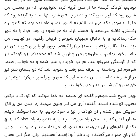
داشتیم که به خدا سوگند، قطره‌ای شیر نداشت. شبی که در راه مکه
بودیم، کودک‌ گرسنه ما از بس گریه کرد، نخوابیدم. نه در پستان من
شیری بود که او را سیر کند و نه در پستان شتر، تنها امید به آینده بود که
ما را به سوی مکه می‌راند. الاغ به قدری لاغر و وامانده بود که کندی راه
رفتنش، قافله بنی‌سعد را خسته کرد. به هر شیوه‌ای بود، خود را به شهر
مکه رساندیم و به دنبال بچه‏های شیرخوار قریش رفتیم. در نهایت، من
نزد عبدالمطّلب رفته و محمد‌(ص) را گرفتم. چون او را برای شیر دادن در
دامان خود نهادم، پستان‌های من چنان پر شد که محمد‌(ص) و کودکم نیز
که از گرسنگی نمی‌خوابید، هر دو خورده و سیر شده و به خواب رفتند.
شوهرم نیز برخاسته به طرف شتر رفت و متوجه شد که دو پستان شتر نیز
پر از شیر شده است، پس به مقداری که من و او را سیر می‌کرد، دوشید و
خوردیم و آن شب را به راحتی خوابیدیم.
چون صبح شد، شوهرم گفت: ای حلیمه، به خدا سوگند که کودک با برکتی
نصیب تو شده است. گفتم: آری من نیز چنین می‌پندارم. پس من بر الاغ
خویش سوار شده و آن کودک را نیز با خود بردیم. به خدا سوگند، دیدم
همان الاغی که به سختی راه می‌رفت، چنان به تندی به راه افتاد که هیچ
یک از الاغ‌های زنان بنی‌سعد به تندیِ او نمی‌توانستند راه بروند تا جایی
که زنانِ همراه می‌گفتند: ای دختر أبو‌ذؤیب، آهسته‏تر بران، مگر این همان