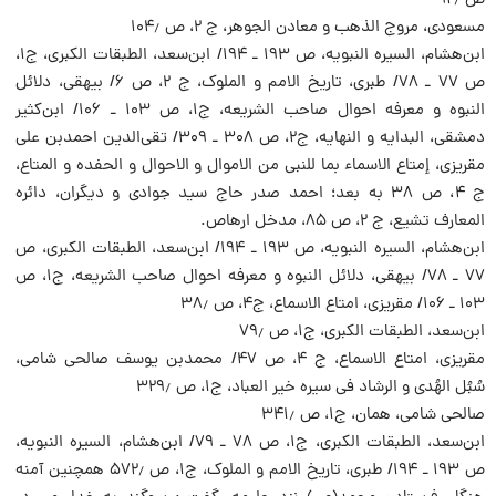
ص ۹۲٫
مسعودی، مروج الذهب و معادن الجوهر، ج ۲، ص ۱۰۴٫
ابن‌هشام، السیره النبویه، ص ۱۹۳ ـ ۱۹۴/ ابن‌سعد، الطبقات الکبری، ج۱،
ص ۷۷ ـ ۷۸/ طبری، تاریخ الامم و الملوک، ج ۲، ص ۶/ بیهقی، دلائل
النبوه و معرفه احوال صاحب الشریعه، ج۱، ص ۱۰۳ ـ ۱۰۶/ ابن‌کثیر
دمشقی، البدایه و ‌النهایه، ج‌۲، ص ‌۳۰۸ ـ ۳۰۹/ تقی‌الدین احمدبن علی
مقریزی، إمتاع الاسماء بما للنبی من الاموال و الاحوال و الحفده و المتاع،
ج ۴، ص ۳۸ به بعد؛ احمد صدر حاج سید جوادی و دیگران، دائره
المعارف تشیع، ج ۲، ص ۸۵، مدخل ارهاص.
ابن‌هشام، السیره النبویه، ص ۱۹۳ ـ ۱۹۴/ ابن‌سعد، الطبقات الکبری، ص
۷۷ ـ ۷۸/ بیهقی، دلائل النبوه و معرفه احوال صاحب الشریعه، ج۱، ص
۱۰۳ ـ ۱۰۶/ مقریزی، امتاع الاسماع، ج۴، ص ۳۸٫
ابن‌سعد، الطبقات الکبری، ج۱، ص ۷۹٫
مقریزی، امتاع الاسماع، ج ۴، ص ۴۷/ محمدبن یوسف صالحی شامی،
سُبُل الهُدی و الرشاد فی سیره خیر العباد، ج۱، ص ۳۲۹٫
صالحی شامی، همان، ج۱، ص ۳۴۱٫
ابن‌سعد، الطبقات الکبری، ج۱، ص ۷۸ ـ ۷۹/ ابن‌هشام، السیره النبویه،
ص ۱۹۳ ـ ۱۹۴/ طبری، تاریخ الامم و الملوک، ج۱، ص ۵۷۲٫ همچنین آمنه