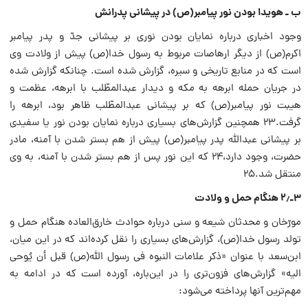
ب ـ هویدا بودن نور پیامبر‌(ص) در پیشانی پدرانش
وجود اخباری درباره نمایان بودن نوری بر پیشانی جدّ و پدر پیامبر
اکرم‌(ص) از دیگر ارهاصات مربوط به رسول خدا‌(ص) پیش از ولادت وی
است که در منابع تاریخی و سیره، گزارش شده است. چنانکه گزارش شده
در جریان حمله ابرهه به مکه و دیدار عبدالمطّلب با ابرهه، عظمت و
هیبت نور پیامبر‌(ص) که بر پیشانی عبدالمطّلب ظاهر بود، ابرهه را
گرفت.۲۳ همچنین گزارش‌های بسیاری درباره نمایان بودن نور یا سفیدی
بر پیشانی عبدالله پدر پیامبر‌(ص) پیش از هم بستر شدن با آمنه، مادر
حضرت، وجود دارد،۲۴ که این نور پس از هم بستر شدن با آمنه، به وی
منتقل شد.۲۵
۳ـ۲٫ هنگام حمل و ولادت
مورّخان و محدثان شیعه و سنی درباره حوادث خارق‌العاده هنگام حمل و
تولد رسول خدا‌(ص)، گزارش‌های بسیاری را نقل کرده‌اند که در این میان،
ابن‌سعد با عنوان «ذکر علامات النبوه فی رسول الله‌(ص) قبل أن یُوحی
الیه» گزارش‌های فزون‌تری را در این‌باره، آورده است که در ادامه به
مهم‌ترین آنها پرداخته می‌شود: