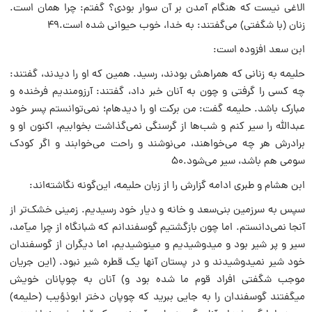
الاغی نیست که هنگام آمدن بر آن سوار بودی؟ گفتم: چرا همان است.
زنان (با شگفتی) می‌گفتند: به خدا، خوب حیوانی شده است.۴۹
ابن سعد افزوده است:
حلیمه به زنانی که همراهش بودند، رسید. همین که او را دیدند، گفتند:
چه کسی را گرفتی و چون به آنان خبر داد، گفتند: آرزومندیم فرخنده و
مبارک باشد. حلیمه گفت: من برکت او را دیده‏ام؛ نمی‌‏توانستم پسر خود
عبدالله را سیر کنم و شب‌ها از گرسنگی نمی‌‏گذاشت بخوابیم، اکنون او و
برادرش هر چه می‌‏خواهند، می‌‏نوشند و راحت می‌خوابند و اگر کودک
سومی هم باشد، سیر می‌‏شود.۵۰
ابن هشام و طبری ادامه گزارش را از زبان حلیمه، این‌گونه نگاشته‌اند:
سپس به سرزمین بنی‌سعد و خانه و دیار خود رسیدیم. زمینی خشک‌تر از
آنجا نمی‌دانستم. اما چون بازگشتیم گوسفندانم که شبانگاه از چرا می‏آمد،
سیر و پر شیر بود و می‏دوشیدیم و می‏نوشیدیم، اما دیگران از گوسفندان
خود شیر نمی‏دوشیدند و در پستان آنها یک قطره شیر نبود. (این جریان
موجب شگفتی افراد قوم ما شده بود و) آنان به چوپانان خویش
می‏گفتند گوسفندان را به جایی ببرید که چوپان دختر ابوذؤیب (حلیمه)