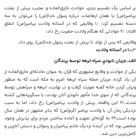
بر اساس یک تقسیم بندی، حوادث خارق‌العاده و عجیب پیش از بعثت
پیامبر‌(ص) یا همان ارهاصات درباره رسول خدا‌(ص) را می‌توان به سه
دسته تقسیم کرد: ۱٫ وقایعی که در آستانه ولادت پیامبر‌(ص) اتفاق
افتاد؛ ۲٫ حوادثی که هنگام ولادت حضرت رخ داد؛
وقایعی که پس از تولد تا پیش از بعثت رسول خدا‌(ص)، روی داد.
ـ۱٫ در آستانه ولادت
۳
الف‌ـ جریان نابودیِ سپاه ابرهه توسط پرندگان
یکی از حوادث و وقایع مشهوری که قرآن به عنوان حادثه‌ای خارق‌العاده از
آن یاد کرده، جریان حمله سپاه ابرهه اشرم به مکه است که به منظور
ویران کردن خانه کعبه صورت گرفت و در نهایت، ابرهه و سپاهش توسط
پرندگانی که از سوی خدا مأمور نابودی آنان بودند، با سنگریزه‌هایی کشته
شدند.۲۱ این واقعه، پیش از ولادت پیامبر‌(ص) رخ داد، اما به سبب
نزدیکی زمان آن با ولادت پیامبر اکرم‌(ص) که بنابر مشهور در همان سال
بوده است،۲۲ به گونه‌ای تمهید و آماده ساختن مردم برای پذیرش وجود
شخصی بود که در آینده نزدیک خاتم پیامبران و رسولان و دینش آخرین و
کامل‌ترین دین شد.