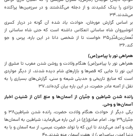
خواب دیدن موبدان (فارس)، شتران سرکِشی را که اسبان تازی گرامی
نژادی را یدک کشیدند و از دجله می‌گذشتند و در سرزمین‌ها پراکنده
می‌شدند.۳۴
بر اساس گزارش مورخان، حوادث یاد شده آن گونه در دربار کسری
انوشیروان شاه ساسانی انعکاس داشته است که حتی شاه ساسانی از
نُعمان‌بن‌مُنْذِر۳۵ خواست تا از شخصی دانا در این باره، پرس و جو
کند.۳۶
همراهی نور با پیامبر‌(ص)
همراهی نور با پیامبر‌(ص) هنگام ولادت و روشن شدن مغرب تا مشرق از
این نور تا جایی که قصرها و بازارهای شام دیده شدند، از دیگر مواردی
است که منابع تاریخی و حدیثی شیعه و سنی، گزارش‌های بسیاری را به
نقل از آمنه مادر حضرت، در این باره بیان کرده‌اند.۳۷
رانده شدن شیاطین و جنّیان از آسمان‌ها و منع آنان از شنیدن اخبار
آسمان‌ها و وحی.
یکی دیگر از حوادث هنگام ولادت حضرت، رانده ‌شدن شیاطین۳۸ و
جنّیان۳۹ بود. امام صادق‌(ع) در این باره می‌فرماید: شیاطین به آسمان‌ها
رفت و آمد می‌کردند تا این که با تولد حضرت عیسی، از سه آسمان و با به
دنیا آمدن پیامبر‌(ص) از هفت آسمان منع شدند.۴۰