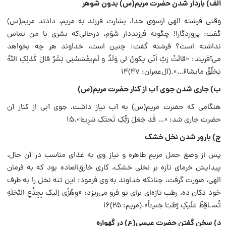
الف) باردار شدن حضرت مریم‌(س) بدون شوهر
وقتی فرشته الهی ازسوی خدا، بشارت فرزند به مریم، دادند مریم(س)
گفت: پروردگارا! چگونه فرزنددار شَوَم، در‌حالی‌که بشری با من تماس
نداشته است؟ فرشته گفت: چنین است، خداوند هر چه بخواهد
می‌آفریند: «قالَتْ رَبِّ اَنّی یکونُ لی وَلَدٌ و لَم‌یمْسَسْنِی بَشَرٌ قالَ کَذلِکِ اللّهُ
یَخلُقُ ما‌یشاءُ‌…».(آل‌عمران: ۴۷)۱۴
ب‌) جاری شدن جوی آب از کنار حضرت مریم(س)
هنگامی که حضرت مریم(س) به آب نیاز داشت، جوی آبی از کنار آن
حضرت جاری شد: «… قَد جَعَلَ رَبُّکِ تَحتَکِ سَرِیـّا».۱۵
ج‌) بارور شدن نخل خشک
پس از وضع حمل مریمِ طاهره و نیاز وی به غذای مناسب در آن حال،
پیدایش خرمای تازه بر نخلی خشک، کاری خارق‌العاده بود که به فرمان
الهی، صورت گرفت، چنانکه خداوند به وی فرمود: این تنه نخل را به طرف
خود تکان ده، رطب تازه‌ای برای تو فرو می‌ریزد: «و‌هُزِّی اِلَیکِ بِجِذْعِ النَّخلَهِ
تُسـاقِطْ عَلَیکِ رُطَبـًا جَنیـّاً».(مریم: ۲۵)۱۶
د) سخن گفتن حضرت عیسی‌(ع) در گهواره