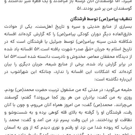
می‏برد، اما گوسفندان آنان گرسنه باز می‏آمدند و یک قطره شیر نداشتند و
گوسفندان من پر شیر بودند.۵۱
تنظیف پیامبر‌(ص) توسط فرشتگان
بسیاری از منابع حدیثی و سیره و تاریخ اهل‌سنت، یکی از حوادث
خارق‌العاده دیگرِ دوران کودکی پیامبر(ص) را که گزارش کرده‌اند افسانه
شکافته شدن سینه پیامبر‌(ص) توسط جبرئیل یا فرشتگان است که در
تاریخ اسلام به جریان «شقّ صدر» شهرت یافته است.۵۲ افسانه یاد شده
از دیدگاه محققان معاصر، مخدوش و نادرست دانسته شده است،۵۳ اما
در برابر گزارش یاد شده، برخی از منابع شیعه، جریان دیگری را بیان
کرده‌اند که اشکالات این افسانه را ندارد، چنانکه ابن شهرآشوب در
این‌باره نگاشته است:
حلیمه می‌گوید: در مدتی که من مشغول تربیت حضرت محمد‌(ص) بودم،
روزی به من گفت: برادران من هر روز کجا می‌روند؟ گفتم: گوسفند
می‌چرانند. محمد‌(ص) گفت: من امروز همراه آنان می‌روم، و چون با آنان
رفت، فرشتگان او را گرفته به بالای قله کوهی برده و به شست‌وشو و
نظافت او پرداختند. در این وقت پسرم نزد من آمد و گفت: محمد را
دریاب که ربوده شد! من نزد او رفتم و نوری دیدم که از وی به آسمان