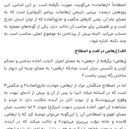
اصطلاحاً «ارهاصات» می‌گویند، صورت نگرفته است. بر این اساس، این
پژوهش درصدد بررسی تاریخیِ ارهاصات پیامبر اکرم‌(ص) است که به
معنای عام آن، یعنی ‌کارهای شگفت و خارق‌العاده که از توان انسان خارج
است و بر فضیلتی برای صاحب آن دلالت دارد، یکی از گونه‌های معجزه به
حساب می‌آید. البته پیش از پرداختن به موضوع اصلی، منا‌سب است به
چند نکته، اشاره شود:
الف) إرهاص در لغت و اصطلاح
إرهاص۱ برگرفته از «رَهص» به معنای اصرار، اثبات، آماده ساختن و محکم
کردن و تأسیس بنیان است، چنانکه «رِهْص» به معنای چینه بُن دیوار یا
ساختن رگه زیرین بناست.۲
اما در اصطلاح متکلّمان، مراد از ارهاص، حوادث خارق‌العاده۳ و شگفتی۴
است که در آستانه میلاد انبیا یا پس از آن و پیش از ادعای نبوت‌ به
وقوع می‌پیوندد۵ و از نبوتِ آنان در آینده حکایت دارد تا مردم با
مشاهده آن امور، آماده شنیدن دعوت انبیا‌(ع) شوند.۶ اما تناسب، میان
معنای لغوی و اصطلاحی آن، را این‌گونه می‌توان توجیه کرد که با ارهاص،
قاعده و خانه نبوّت پی‌ریزی می‌شود۷ و دلالت می‎کند که در آینده،