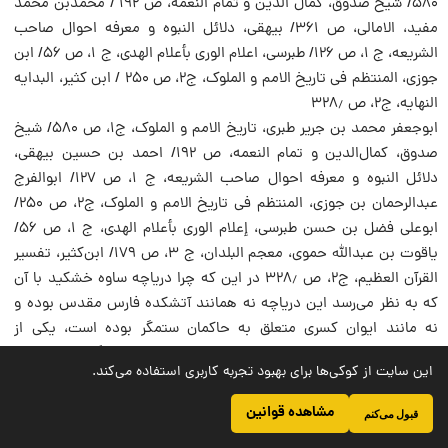
۵۸۰/ شیخ صدوق، کمال الدین و تمام النعمه، ص ۱۹۲ / محمدبن محمد
مفید، الامالی، ص ۳۶۱/ بیهقی، دلائل النبوه و معرفه احوال صاحب
الشریعه، ج ۱، ص ۱۲۶/ طبرسی، اعلام الوری بأعلام الهدی، ج ۱، ص ۵۶/ ابن
جوزی، المنتظم فی تاریخ الامم و الملوک، ج۲، ص ۲۵۰ / ابن کثیر، البدایه
النهایه، ج۲، ص ۳۲۸٫
ابوجعفر محمد بن جریر طبری، تاریخ الامم و الملوک، ج۱، ص ۵۸۰/ شیخ
صدوق، کمال‌الدین و تمام النعمه، ص ۱۹۲/ احمد بن حسین بیهقی،
دلائل النبوه و معرفه احوال صاحب الشریعه، ج ۱، ص ۱۲۷/ ابوالفرج
عبدالرحمان بن جوزی، المنتظم فی تاریخ الامم و الملوک، ج۲، ص ۲۵۰/
ابوعلی فضل بن حسن طبرسی، إعلام الوری بأعلام الهدی، ج ۱، ص ۵۶/
یاقوت بن عبدالله حموی، معجم البلدان، ج ۳، ص ۱۷۹/ ابن‌کثیر، تفسیر
القرآن العظیم، ج۲، ص ۳۲۸٫ در این که چرا دریاچه ساوه خشکید با آن
که به نظر می‌رسد این دریاچه نه همانند آتشکده فارس مقدس بوده و
نه مانند ایوان کسری متعلق به حاکمان ستمگر بوده است، یکی از
محققان شواهدی بر مقدس بودن این دریاچه در آن روزگار آورده است،
این سایت از کوکی‌ها برای بهبود تجربه کاربری استفاده می‌کند.
ر.ک : مرتضی ذکایی ساوجی، «نگاهی نو به روایت خشک شدن دریاچه
ساوه»، کیهان اندیشه، ش ۶۸، ص ۱۹۰ ـ ۱۹۵٫
مشاهده قوانین
قبول می‌کنم
ـ شیح صدوق، الامالی، مجلس ۴۸، ص ۳۶۱، حدیث ۱٫ «سماوه»،