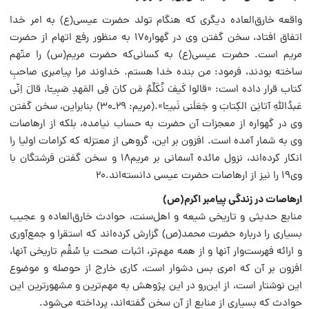
واقعه خارق‌العاده دیگری که هنگام تولد حضرت عیسی‌(ع) به امر خدا
اتفاق افتاد، سخن گفتن وی در گهواره۱۷ به منظور رفع اتهام از حضرت
مریم است. حضرت عیسی‌(ع) به کسانی‌که حضرت مریم(س) را متّهم
ساخته بودند، فرمود: من بنده خدا هستم. خداوند مرا پیامبری صاحبِ
کتاب قرار داده است: «قالوا کَیفَ نُکَلِّمُ مَن کانَ فِی المَهدِ صَبِیـّا، قالَ اِنّی
عَبدُاللّهِ آتانِیَ الکِتابَ و جَعَلَنی نَبیـّا».(مریم: ۲۹ـ۳۰) بنابراین، سخن گفتن
وی در گهواره از معجزات آن حضرت به حساب نیامده، بلکه از ارهاصات
وی به ‌شمار آمده است. افزون بر این، گروهی از معتزله که کرامات اولیا را
انکار کرده‌اند، نزول مائده آسمانی بر مریم۱۸ و سخن گفتن فرشتگان با
وی۱۹ را نیز از ارهاصات حضرت عیسی دانسته‌اند.۲۰
ارهاصات در زندگی پیامبر اکرم‌(ص)
منابع حدیثی و تاریخی شیعه و اهل‌سنت، حوادث خارق‌العاده و عجیب
بسیاری را درباره حضرت محمد‌(ص) گزارش کرده‌اند که استقرا و جمع‌آوری
و ارائه فهرست‌وار آنها و از همه مهم‌تر، اثبات صحت یا سُقْم تاریخی آنها،
افزون بر آن که امری بس دشوار است، کاری خارج از حوصله و موضوع
این نوشتار است، از این‌رو در این پژوهش به مهم‌ترین و مشهورترین این
حوادث که بسیاری از منابع از آن سخن گفته‌اند، پرداخته می‌شود.