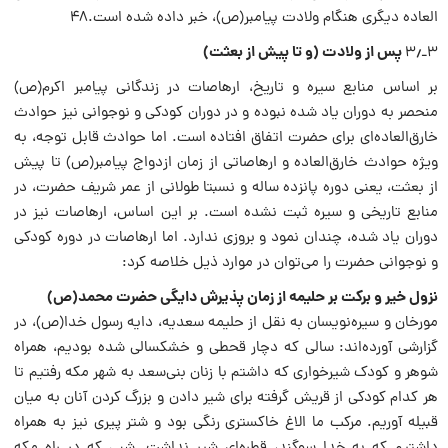
العاده دیگری هنگام ولادت پیامبر‌(ص)، خبر داده شده است.۴۸
٫ پس از ولادت (و تا پیش از بعثت)
۳ـ۳
بر اساس منابع سیره و تاریخ، ارهاصات در زندگانی پیامبر اکرم‌(ص)
منحصر به دوران یاد شده نبوده و در دوران کودکی و نوجوانی نیز حوادث
خارق‌العاده‌ای برای حضرت اتفاق افتاده است. اما حوادث قابل توجه، به
ویژه حوادث خارق‌العاده و ارهاصاتی از زمان ازدواج پیامبر‌(ص) تا پیش
از بعثت، یعنی دوره پانزده ساله و نسبتا طولانی از عمر شریف حضرت، در
منابع تاریخی و سیره ثبت نشده است. بر این اساس، ارهاصات نیز در
دوران یاد شده، چندان نمود و بروزی ندارد. اما ارهاصات در دوره کودکی
و نوجوانی حضرت را می‌توان در موارد ذیل خلاصه کرد:
نزول خیر و برکت بر حلیمه از زمان پذیرش دایگی حضرت محمد‌(ص)
مورخان و سیره‌نویسان به نقل از حلیمه سعدیه، دایه رسول خدا‌(ص)، در
گزارشی آورده‌اند: سالی که دچار قحطی و خشکسالی شده بودیم، همراه
شوهر و کودک شیرخواری که داشتم با زنان بنی‌سعد به شهر مکه رفتیم تا
هر کدام کودکی از قریش گرفته برای شیر دادن و بزرگ کردن آنان به میان
قبیله آوریم. مرکب ما الاغ خاکستری رنگی بود و شتر پیری نیز به همراه