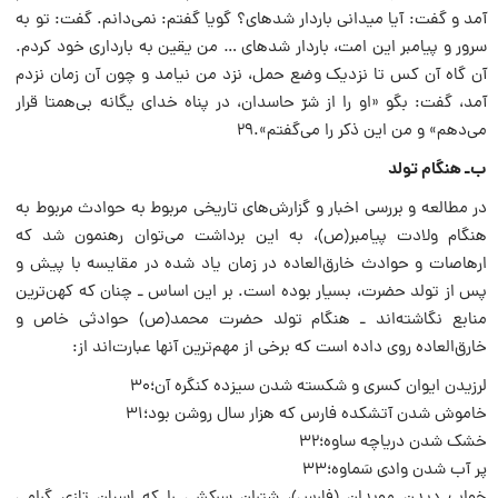
آمد و گفت: آیا می‏دانی باردار شده‏ای؟ گویا گفتم: نمی‌دانم. گفت: تو به
سرور و پیامبر این امت، باردار شده‏ای … من یقین به بارداری خود کردم.
آن گاه آن کس تا نزدیک وضع حمل، نزد من نیامد و چون آن زمان نزدم
آمد، گفت: بگو «او را از شرّ حاسدان، در پناه خدای یگانه بی‌همتا قرار
می‌دهم» و من این ذکر را می‌‏گفتم».۲۹
ب‌ـ هنگام تولد
در مطالعه و بررسی اخبار و گزارش‌های تاریخی مربوط به حوادث مربوط به
هنگام ولادت پیامبر‌(ص)، به این برداشت می‌توان رهنمون شد که
ارهاصات و حوادث خارق‌العاده در زمان یاد شده در مقایسه با پیش و
پس از تولد حضرت، بسیار بوده است. بر این اساس ـ چنان که کهن‌ترین
منابع نگاشته‌اند ـ هنگام تولد حضرت محمد‌(ص) حوادثی خاص و
خارق‌العاده روی داده است که برخی از مهم‌ترین آنها عبارت‌اند از:
لرزیدن ایوان کسری و شکسته شدن سیزده کنگره آن؛۳۰
خاموش شدن آتشکده فارس که هزار سا‌ل روشن بود؛۳۱
خشک شدن دریاچه ساوه؛۳۲
پر آب شدن وادی سَماوه؛۳۳