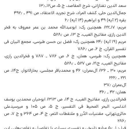
سعد الدین تفتازانی، شرح المقاصد، ج ‌۵، ص‌۱۲‌ـ۱۳٫
جمال‌الدین حلی، کشف المراد، شرح تجرید الاعتقاد، ص ۴۹۱ ـ ۴۹۲٫
بقره (۲ آیه) ۴۹ و ابراهیم (۱۴ آیه) ۶٫
مریم: ۱۷ـ۲۲/ همچنین رک: ابوعبدالله محمد بن عمر معروف به فخر
الدین رازی، مفاتیح الغیب، ج ‌۱۳، ص ‌۵۲۸٫
مریم (۱۹ آیه) ۲۴٫ همچنین رک: فضل بن حسن طبرسی، مجمع البیان فی
تفسیر القرآن، ج ‌۶، ص ۷۸۶٫
همچنین رک: طبرسی، همان، ج ۶، ص ۷۸۶ ـ ۷۸۷ و فخرالدین رازی،
مفاتیح الغیب، ج‌۲۱، ص ۵۲۷ ـ ‌۵۲۸٫
مریم: ۳۰ ـ ۳۶/ آل‌عمران: ۴۶ و محمدباقر مجلسی، بحارالانوار، ج‌۱۴، ص
۲۲۱ ـ ‌۲۲۲٫
آل‌عمران ۳۷٫
همان: ۴۲ ـ ۴۶٫
فخرالدین رازی، مفاتیح الغیب، ج ۱۴، ص ۳۱۳/ ابوحیان محمدبن یوسف
اندلسی، البحر المحیط فی التفسیر، ج ۵، ص ۱۰۵ و میرسیدعلی
حائری‌تهرانی، مقتنیات الدُرر و ملتقطات الثمر، ج ۴، ص ۳۶۴ و ج ۷، ص
۲۸۶٫
فیل: ۱ـ ۵٫ منابع تاریخی و تفسیری بسیاری با تفاصیل و تفاوت‌هایی این