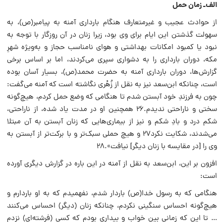
الف‌ـ زمان حمل
از حوادث عجیب و غیرمتعارف هنگام بارداری آمنه به پیامبر‌(ص)، به
سهولت گذشتن این ایام برای وی بود، زیرا زنان در آن روزگار با توجه به
نبود یا کمبود امکانات بهداشتی و هوای نامناسب حجاز و به‌ویژه شهرِ
مکه، دوران بارداری را به دشواری سپری می‌کردند، اما بر اساس برخی
گزارش‌ها، دوران بارداری آمنه به حضرت محمد‌(ص)، بسیار آسان بوده
است، چنانکه ابن‌سعد نیز به نقل از زُهْری نگاشته است که آمنه می‌گفت:
چون به فرزندِ خود آبستن شدم تا هنگامی که وضع حمل کردم، هیچ‌گونه
سختی و ناراحتی ندیدم.۲۶ همچنین او در مدت یاد شده، از ناراحتی،
شکم درد و بادِ شکم و نیز از بیماری‌هایی که زنان آبستن به آن مبتلا
می‌شدند، شکایت نکرد۲۷ و هیچ حملی سبک‌تر و با برکت‌تر از آبستن به
وی را [در مقایسه با زنان دیگر] نیافت».۲۸
افزون بر این، ابن‌سعد به نقل از آمنه در این باره در گزارش دیگری آورده
است:
‌هنگامی‌ که به رسول خدا‌(ص) باردار شدم، نفهمیدم که به او باردارم و
هیچ‌گونه احساس سنگینی نکردم، چنانکه زنان (دیگر) احساس می‌کنند
… تا این که زمانی بین خواب و بیداری بودم که کسی (فرشته‌ای) نزدم