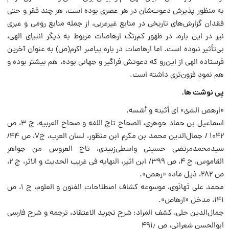
به منظور پذیرش دعوت‌شان در هر عصری بوده است، هر چند فقر و حتی
فقدان گزارش‌های تاریخی در منابع غیرعربی، از جمله منابع رومی و عبری
نیز در این باره، در ظهور کم‌رنگ‌ ارهاصات‌ مربوط به دیگر انبیای الهی،
بی‌تأثیر نبوده است. اما ارهاصات در باره پیامبر اکرم‌(ص) به عنوان آخرین
فرستاده الهی از این‌رو که دعوتش فراگیر و جهانی بوده، هم بیشتر بوده و
هم نمودِ فزون‌تری داشته است.
پی نوشت ها.
«ارهص الشئ» ای أثبته و أسّسه.
اسماعیل بن حماد جوهری، الصحاح تاج اللغه و صحاح العربیه، ج ۳، ص
۱۰۴۲ / جمال‌الدین محمد بن مکرم ابن منظور، لسان العرب، ج۷، ص ۴۴/
سیدمحمدمرتضی حسینی واسطی‌زبیدی، تاج العروس من جواهر
القاموس، ج ۴، ص ۳۹۹/ ابن اثیر، النهایه فی غریب الحدیث و الاثر، ج ۲،
ص ۲۸۲، ذیل ماده «رهص».
محمد علی تَهانَوی، موسوعه کشاف اصطلاحات الفنون و العلوم، ج ‌۱، ص
‌۱۴۱، مدخل «ارهاص».
جمال‌الدین حلی، کشف المراد: شرح تجرید الاعتقاد، ترجمه و شرح فارسی
ابوالحسن شعرانی، ص ‌۴۹۱٫