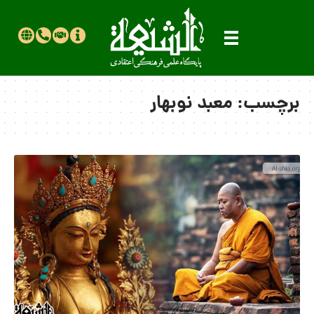
برچسب:
معبد نوبهار