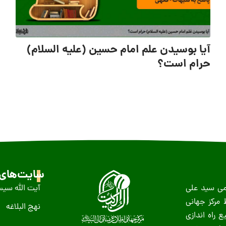
آیا بوسیدن علم امام حسین (علیه السلام)
حرام است؟
سایت‌های 
ظمى سید على
آیت الله سیس
عید غدیر سال ١٤١٨ ه-ق توسط مرکز جهانی
نهج البلاغه
 راه اندازی