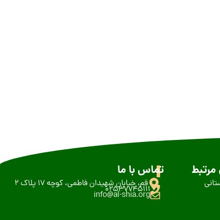
مرتبط
تماس با ما
تانی
قم، خیابان شهیدان فاطمی، کوچه 17 پلاک 2
02537745111
info@al-shia.org