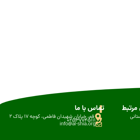
مرتبط
تماس با ما
تانی
قم، خیابان شهیدان فاطمی، کوچه 17 پلاک 2
02537745111
info@al-shia.org