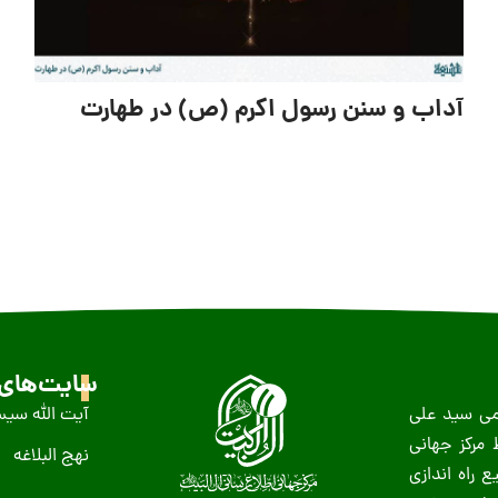
آداب و سنن رسول اکرم (ص) در طهارت
سایت‌های 
ظمى سید على
آیت الله سیس
عید غدیر سال ١٤١٨ ه-ق توسط مرکز جهانی
نهج البلاغه
 راه اندازی