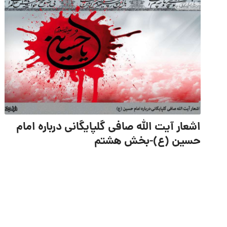
اشعار آیت الله صافی گلپایگانی درباره امام
حسین (ع)-بخش هشتم