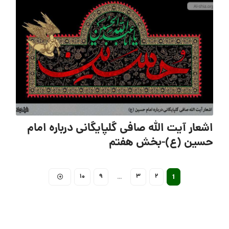
اشعار آیت الله صافی گلپایگانی درباره امام
حسین (ع)-بخش هفتم
10
9
3
2
…
1