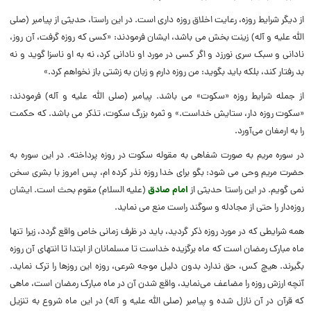
از دیگر شرایط روزه، رعایت اخلاق روزه‌ داری است. در این راستا، حدیثی از پیامبر (صلی
الله علیه و آله) زینت‌ بخش می‌ باشد، ایشان فرمودند: «کسی که روزه گرفت، آن روز،
نادانی و سبک سری نورزد و اگر کسی در مورد او نادانی کرد، نه به او ناسزا گوید و نه
بد رفتار کند، بلکه باید بگوید: من روزه دارم و زبان به زشتی باز نخواهم کرد.»
از جمله شرایط روزه «سکوت» می‌ باشد. پیامبر (صلی الله علیه و آله) فرمودند:
«سکوت روزه دار، ستایش خداست.» و ثمره بزرگ سکوت، تذکر می‌ باشد. که حکمت
را به ارمغان می‌آورد.
در سوره مریم به صورت شفاهی به مقوله سکوت در روزه پرداخته. در این سوره به
حضرت مریم وحی می‌ شود: بگو برای خدا روزه نذر کرده‌ ام، پس امروز با بشری سخن
نمی‌ گویم. در این راستا حدیثی از
امام صادق
(علیه السلام) مقوم بحث است. ایشان
روزه‌دار را حتی از مجادله و سوگند راست منع می‌ نماید.
همه شرایطی که در مورد روزه ذکر گردید، باید در ظرف زمانی خاص واقع گردد، زیرا تنها
ماه مبارک رمضان است که ماه برگزیده خداست تا مسلمانان از ابتدا تا انتهای آن روزه
بگیرند. هیچ کس، حق ندارد بدون دلیل موجه شرعی، روزه این روزها را ترک نماید.
آنچه ارزش روزه را مضاعف می‌نماید، واقع شدن آن در ماه مبارک رمضان است، ماهی
که قرآن در آن نازل شده و پیامبر (صلی الله علیه و آله) در این ماه شروع به تنزیل