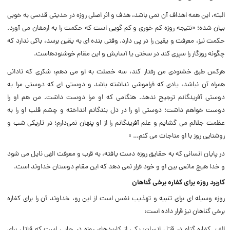
البته، این همه اهداف آن نمی‌ باشد، هدف و اثر اصلی روزه در حدیثی قدسی به خوبی
بیان شده؛ «نتیجه روزه کم خوری و کم گویی است که حکمت را به ارمغان می‌ آورد.
حکمت نیز، معرفت و یقین را در پی دارد. وقتی بنده‌ ای به یقین برسد، باکی ندارد که
چگونه روزگار را سپری کند در سختی یا آسایش و این مقام خوشنودهاست.
هرکس طبق خشنودی من رفتار کند، سه خصلت به او می‌ دهم: شکری که نادانی
همراه آن نباشد، یادی که فراموشی نداشته باشد و دوستی‌ ای که دوستی مرا به
دوستی آفریدگانم ترجیح ندهد. هنگامی که او مرا دوست داشت. من هم او را
دوست خواهم داشت؛ دوستی او را در دل بندگانم انداخته و چشم قلب او را به
عظمت جلالم می‌ گشایم و علم آفریدگانم را از او پنهان نمی‌دارم؛ در تاریکی شب و
روشنایی روز با او مناجات می‌ کنم… »
در پایان انسانی که به حقایق روزه دست یافته، به قرب و معرفت الهی نایل می‌ شود
و خدا هیچ مانعی بین او و خود قرار نمی‌ دهد که این مقام دوستان خداوند است.
کاربرد روزه برای کفاره برخی گناهان
روزه وسیله‌ ای برای تنبیه و تهذیب نفس است از این رو، خداوند آن را برای کفاره
برخی گناهان نیز قرار داده است:
الف. کفاره گناه در قتل انسان: یکی از کاربردهای روزه در جایی است که قاتل برای