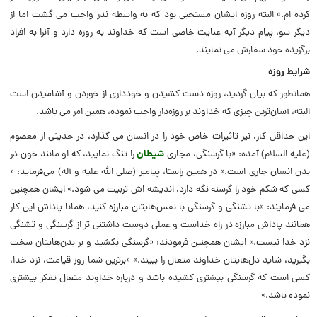
کرده‌ ام.» البته روزه ایشان مستحبی بود که به واسطه نذر واجب می‌ گشت اما از
دیگر سو، پیام دیگر آیه عنایت خاصی است که خداوند به روزه دارد و آنرا به افراد
برگزیده خود سفارش می‌ نمایند.
شرایط روزه
همانطور که بیان گردید، روزه دست کشیدن و خودداری از خوردن و آشامیدن است
البته، آسان‌ترین چیزی که خداوند بر روزه‌دار واجب نموده، همین امر می‌ باشد.
این حداقل کار، نیز تاثیرات خاص خود را در انسان می‌ گذارد، در حدیثی از معصوم
(علیه السلام) آمده: «با گرسنگی، مجاری
شیطان
را تنگ نمایید، که او مانند خون در
بدن انسان جاری است.» در همین راستا، پیامبر (صلی الله علیه و آله) می‌فرماید: «
کسی که شکم خود را گرسنه نگه دارد، اندیشه‌ اش تربیت می‌ شود.» ایشان همچنین
می‌ فرمایند: «با تشنگی و گرسنگی با نفس‌هایتان مبارزه کنید، همانا پاداش این کار
همانند پاداش مبارزه در راه خداست و عملی دوست داشتنی‌ تر از گرسنگی و تشنگی
نزد خدا نیست.» ایشان همچنین فرمودند: «گرسنگی بکشید و بر بدن‌هایتان سخت
بگیرید، شاید دل‌هایتان خداوند متعال را ببیند.» «برترین شما روز قیامت، نزد خدا،
کسی است که گرسنگی بیشتری کشیده باشد و درباره خداوند متعال تفکر بیشتری
نموده باشد.»