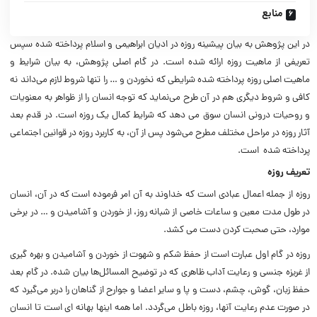
منابع
در این پژوهش به بیان پیشینه روزه در ادیان ابراهیمی و اسلام پرداخته شده سپس
تعریفی از ماهیت روزه ارائه شده است. در گام اصلی پژوهش، به بیان شرایط و
ماهیت اصلی روزه پرداخته شده شرایطی که نخوردن و … را تنها شروط لازم می‌داند نه
کافی و شروط دیگری هم در آن طرح می‌نماید که توجه انسان را از ظواهر به معنویات
و روحیات درونی انسان سوق می‌ دهد که شرایط کمال یک روزه است. در قدم بعد
آثار روزه در مراحل مختلف مطرح می‌شود پس از آن، به کاربرد روزه در قوانین اجتماعی
پرداخته شده است.
تعریف روزه
روزه از جمله اعمال عبادی است که خداوند به آن امر فرموده است که در آن، انسان
در طول مدت معین و ساعات خاصی از شبانه روز، از خوردن و آشامیدن و … در برخی
موارد، حتی صحبت کردن دست می‌ کشد.
روزه در گام اول عبارت است از حفظ شکم و شهوت از خوردن و آشامیدن و بهره گیری
از غریزه جنسی و رعایت آداب ظاهری که در توضیح المسائل‌ها بیان شده.
در گام بعد
حفظ زبان، گوش، چشم، دست و پا و سایر اعضا و جوارح از گناهان را دربر می‌گیرد که
در صورت عدم رعایت آنها، روزه باطل می‌گردد. اما همه اینها بهانه‌ ای است تا انسان