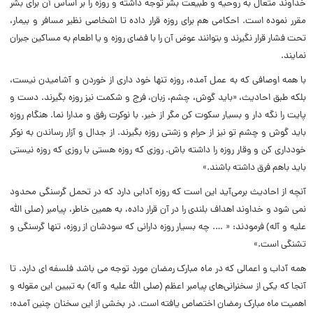
خداوند متعال به روحیه و طبیعت بشر توجه داشته و روزه را بر اساس آن برای بشر
مقرر نموده است. احکامی هم برای روزه قرار داده تا اشخاصی نظیر مسافر و بیمار،
تحت فشار قرار نگیرند و بتوانند عوض آن را با فضای روزه و یا اطعام به مساکین جبران
نمایند.
با همه اوصافی که به عمل آمده، روزه تنها خود داری از خوردن و آشامیدن نیست،
بلکه طبق احادیث، «باید گوش، چشم، زبان، فرج و شکمت نیز روزه بگیرند. دست و
پایت را نگه دار و بسیار سکوت کن مگر از خیر. با نوکرت رفق و مدارا نما. هنگام روزه
باید گوش و چشم تو نیز از حرام و زشتی روزه بگیرند. از جدال و آزار رساندن به نوکر
خودداری کن و وقار روزه را داشته باش. روزی که روزه هستی با روزی که روزه نیستی
باید باهم فرق داشته باشند.»
آنچه از احادیث برمی‌آید این است که روزه آدابی دارد که در تحمل گرسنگی محدود
نمی‌ شود و خداوند اهداف بلندی را در آن قرار داده، به همین خاطر، پیامبر (صلی الله
علیه و آله) فرمودند: « …. چه بسیار روزه‌ دارانی که سودشان از روزه، تنها گرسنگی و
تشنگی است.»
همه آداب و اعمالی که در ماه مبارک رمضان مورد توجه می‌ باشد فلسفه‌ ای دارد. تا
آنجا که یکی از سخنرانی‌های پیامبر اعظم (صلی الله علیه و آله) به تبیین این مقوله و
اهمیت ماه مبارک رمضان اختصاص یافته است. در بخشی از این سخنان چنین آمده: