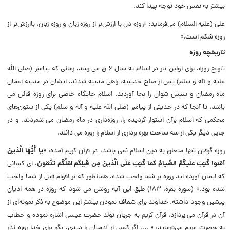
بیشتر به نفس خود توجه پیدا کند.
علی (علیه السلام) می‌فرماید: «روزه دل با ارزش‌تر از روزه زبان و روزه زبان، باارزش‌تر از
روزه شکم است.»
تاریخچه روزه
تاریخ روزه، برای اولین بار در اسلام به سال ۶ ق می‌ رسد، زمانی که پیامبر (صلی الله
علیه و آله و سلم) پس از صلح حدیبیه، راهی مدینه شدند، ایشان در مدینه اعمال
ماه رمضان و سپس شوال را بجا آوردند. اسلام جایگاه خاصی برای روزه قائل می‌
باشد، تا آنجا که در حدیثی از پیامبر (صلی الله علیه و آله و سلم) یکی از ستون‌های
محکمی که اسلام برآن استوار گردیده را، روزه‌داری در ماه رمضان می‌ شمردند. و در
جایی دیگر یکی از سه ساحت بهره‌ برداری از اسلام را روزه می‌ دانند.
روزه گرفتن تنها متعلق به دین اسلام نمی‌ باشد، در قرآن کریم آمده: «
يا أَيُّهَا الَّذينَ
آمَنوا كُتِبَ عَلَيكُمُ الصِّيامُ كَما كُتِبَ عَلَى الَّذينَ مِن قَبلِكُم لَعَلَّكُم تَتَّقونَ
، ای کسانی
که ایمان آورده اید روزه بر شما واجب شده، همانطور که بر اقوام قبل از شما واجب
شده بود.» (سوره بقره، 183) طبق این آیه روشن می‌ شود که روزه در همه ادیان
پیشین وجود داشته. خداوند برای شفاف نمودن بیشتر این موضوع به ذکر نمونه‌ای از
آن در قرآن می‌ پردازد، قرآن کریم به جریان تولد حضرت عیسی اشاره نموده و خطاب
به حضرت مریم می‌فرماید: « …. اگر کسی از آدمیان را دیدی، بگو برای خدا روزه نذر