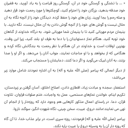
« … با تشنگی و گرسنگی خود در آن، گرسنگی روز قیامت را به یاد آورید. به فقیران
خود صدقه بدهید، بزرگان خود را احترام کنید، کوچکترها را مورد رحمت خود قرار دهید
و صله رحم را بجا آورید. زبان‌ های خود را حفظ کرده. دیدگان خود را از آنچه نگاه به آن
حلال نیست و گوش‌ های خود را از آنچه گوش دادن به آن حلال نیست، نگه دارید. با
یتیمان مردم مهربانی کنید تا با یتیمان شما مهربانی شود. به درگاه خداوند از گناهان
خود توبه کنید. هنگام نماز دستهایتان را با دعا به طرف او بلند کنید، زیرا این وقت،
بهترین اوقات است و خداوند در آن هنگام با نظر رحمت به بندگانش نگاه کرده و
هنگامی که از بخواهد و با او مناجات نمایند، جواب آنان را می‌دهد. و اگر او را صدا
بزنند، به آنان لبیک می‌گوید و اگر دعا کنند، دعایشان را مستجاب می‌کند.
از دیگر اعمالی که پیامبر (صلی الله علیه و آله) به آن اشاره نمودند شامل موارد زیر
می‌باشد:
استغفار، سجده و عبادت زیاد، افطاری دادن، اصلاح اخلاق، آسان گرفتن بر زیردستان،
تکریم ایتام، خواندن نمازهای مستحبی، عمل به واجبات، ختم صلوات فراوان، تلاوت
قرآن، دعا. در راستای اعمال مذکور کارهایی هم وجود دارد که روزه‌دار را از انجام آن
نهی می‌ نمایند؛مانند دروغ، غیبت، سخن چینی، نگاه شهوت انگیز، سوگند ناروا.
پیامبر (صلی الله علیه و آله) فرمودند: روزه سپری است، در برابر عذاب خدا، تا آن گاه
که روزه دار آن را به وسیله دروغ یا غیبت پاره نکند.