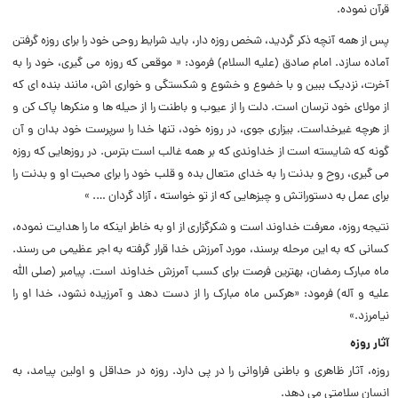
قرآن نموده.
پس از همه آنچه ذکر گردید، شخص روزه دار، باید شرایط روحی خود را برای روزه گرفتن
آماده سازد. امام صادق (علیه السلام) فرمود: « موقعی که روزه می‌ گیری، خود را به
آخرت، نزدیک ببین و با خضوع و خشوع و شکستگی و خواری‌ اش، مانند بنده‌ ای که
از مولای خود ترسان است. دلت را از عیوب و باطنت را از حیله‌ ها و منکرها پاک کن و
از هرچه غیرخداست. بیزاری جوی، در روزه خود، تنها خدا را سرپرست خود بدان و آن
گونه که شایسته است از خداوندی که بر همه غالب است بترس. در روزهایی که روزه
می‌ گیری، روح و بدنت را به خدای متعال بده و قلب خود را برای محبت او و بدنت را
برای عمل به دستوراتش و چیزهایی که از تو خواسته ، آزاد گردان …. »
نتیجه روزه، معرفت خداوند است و شکرگزاری از او به خاطر اینکه ما را هدایت نموده،
کسانی که به این مرحله برسند، مورد آمرزش خدا قرار گرفته به اجر عظیمی می‌ رسند.
ماه مبارک رمضان، بهترین فرصت برای کسب آمرزش خداوند است. پیامبر (صلی الله
علیه و آله) فرمود: «هرکس ماه مبارک را از دست دهد و آمرزیده نشود، خدا او را
نیامرزد.»
آثار روزه
روزه، آثار ظاهری و باطنی فراوانی را در پی دارد. روزه در حداقل و اولین پیامد، به
انسان سلامتی می‌ دهد.