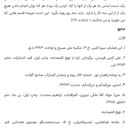
یک دست لباس به هر یک از آنها یا آزاد کردن یک برده، هر که توان انجام دادن هیچ
یک از از این سه کار را ندارد، باید سه روز روزه بگیرد. این است جریمه قسم هایی که
می خورید و می شکنید.» (مائده، 89)
منابع
قرآن.
۱. ابن هشام، سیره النبی، ج ۳، مکتبه علی صبیح و اولاده، ۱۳۸۳ ه.ق.
۲. علی کرمی فریدنی، برگردانی تازه از نهج الفصاحه، چاپ اول، قم، انتشارات حلم،
۱۳۸۴ ش.
۳. ره توشه راهیان نور ، شماره ۵۶، روزه و رمضان المبارک، صادق گلزاده.
۴. آمدی، غررالحکم و دررالحکم، حدیث ۳۳۶۳.
۵. میرزا جواد آقا ملکی تبریزی، المراقبات، ابراهیم محدث، چاپ اول، بی جا، نشر
اخلاق، ۱۳۷۵.
۶. نهج الفصاحه.
۷. علامه طباطبایی، نفسیرالمیزان، ج ۵، سیدمحمدباقر موسوی همدانی، قم،