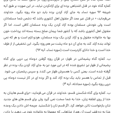
کفاره گناه خود در قتل اشتباهی برده ای برای آزادکردن نیابد، در این صورت بر طبق آیه
شریفه 92 سوره نساء به جای آزاد کردن برده باید دو ماه روزه بگیرد. خداوند
می‌فرماید: « در قتل غیر عمد اگر مقتول اهل کشوری باشد که دشمن شما مسلمانان
است ولی خودش مسلمان بوده آزاد کردن یک برده مسلمان کافی است. اما اگر
مقتول اهل کشوری باشد که با کشور شما پیمان صلح بسته بسته اند پرداخت خون
بها به خانواده مقتول و و آزاد کردن یک برده مسلمان، هردو لازم است و هر که نمی
تواند بنده آزلد کند به جای آن دو ماه پشت سر هم روزه بگیرد. این تخفیفی از از طرف
خدا است و خدا دانای کاردرست است.(سوره نساء، آیه 92)
ب. کفاره گناه پشیماننی در ظهار: در قرآن روزه گرفتن دوماه پی درپی برای گناه
پشیمانی از ظهار نیز تشریع شده که در این مورد نیز به جای آزاد کردن یک برده در نظر
گرفته شده است. یعنی کسی با همسرش ظهار می کندد و سپس پشمیان می شود
قبل از تماس با همسر باید یک برده آزاد کند و اگر برده ای در کار نیست دوماه پی
درپی روزه بگیرد.(سوره مجادله، آیه 4)
ب. کفاره برای گناه شکستن قسم: خداوند در قرآن می فرماید: «برای قسم هایتان به
خدا از روی لقلقه زبان، خدا به شما سخت نمی گیرد ولی برای قسم های های جدید
نتان بازخواست تاتن خواهد کرد. اگر قسم تان را شکستید جریمه اش دادن یک وعده
غذا به ده فقیر است آن هم از غذاهایی که معمولا به خانواده خود می دهید یا دادن