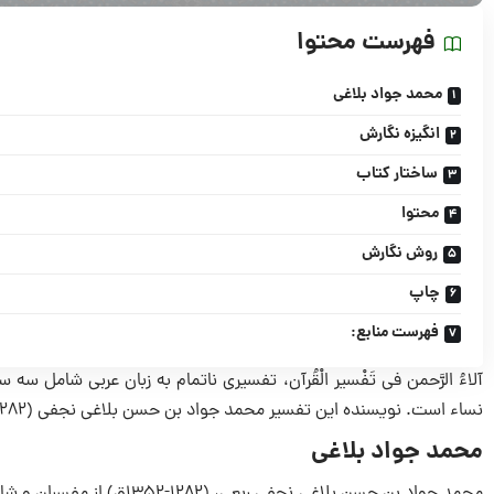
فهرست محتوا
محمد جواد بلاغی
انگیزه نگارش
ساختار کتاب
محتوا
روش نگارش
چاپ
فهرست منابع:
نساء است. نویسنده این تفسیر محمد جواد بن‎ حسن بلاغی نجفی (۱۲۸۲-۱۳۵۲ق)، مفسر، فقیه و متکلم امامی قرن ۱۴ هجری قمری است.
محمد جواد بلاغی