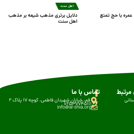
اهل سنت
عمره با حج تمتع
دلایل برتری مذهب شیعه بر مذهب
اهل سنت
مرتبط
تماس با ما
تانی
قم، خیابان شهیدان فاطمی، کوچه 17 پلاک 2
02537745111
info@al-shia.org