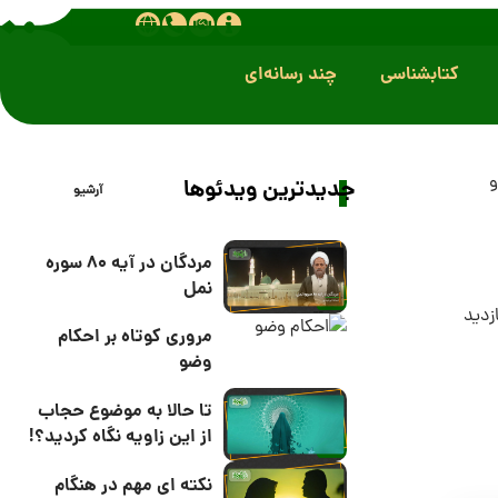
کتابشناسی
چند رسانه‌ای
و
جدیدترین ویدئوها
آرشیو
مردگان در آیه 80 سوره
نمل
مروری کوتاه بر احکام
وضو
تا حالا به موضوع حجاب
از این زاویه نگاه کردید؟!
نکته ای مهم در هنگام