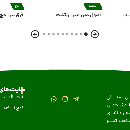
زرتشت
حج
 در
اصول دین آیین زرتشت
فرق بین حج 
سایت‌های 
ظمى سید على
آیت الله سیس
عید غدیر سال ١٤١٨ ه-ق توسط مرکز جهانی
نهج البلاغه
 راه اندازی
 شناخت تشیع