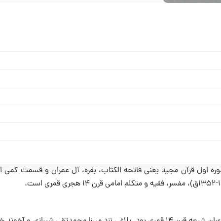
آلاءُ الرَّحمن ‎فی ‎تَفْسیر الْقُرآن، تفسیری ناتمام به زبان عربی شامل سه سوره اول قرآن مجید یعنی فاتحه ‎الکتاب، بقره، آل عمرا