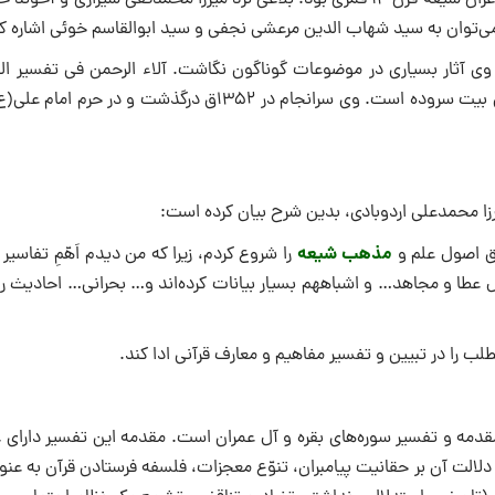
محمد جواد بن حسن بلاغی نجفی ربعی، (۱۲۸۲-۱۳۵۲ق) از مفسران و شاعران شیعه قرن ۱۴ قمری بود. بلاغی نزد میرزا محمدتقی شیرازی و
کرد.
ی آثار بسیاری در موضوعات گوناگون نگاشت. آلاء الرحمن فی تفسیر القر
جمله آثار اوست. او به دلیل داشتن ذوق شعری چکامه‌هایی در ثنای اهل بیت سروده است. وی سرانجام در ۱۳۵۲ق درگذشت و 
مذهب شیعه
را شروع کردم، زیرا که من دیدم اَهّمِ تفاسیر ن
مثل تبیان و مجمع‎ البیان، در لغت و صرفِ کلمه و قرائات، و تفاسیر امثال عطا و مجاهد… و اشباههم بسیار بیانات کرده‎‌ا
لب را در تبیین و تفسیر مفاهیم و معارف قرآنی ادا کند.
ت. بخش اول، در ۳۹۲ صفحه دارای یک مقدمه و تفسیر سوره‌های بقره و آل عمران است. مقدمه این تفسیر دارا
لالت آن بر حقانیت پیامبران، تنوّع معجزات، فلسفه فرستادن قرآن به عن