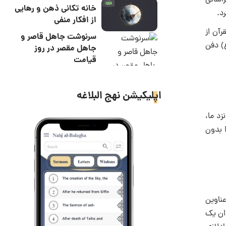
 آخوند خراسانی
خانه تکانی ذهن و رهایی
از افکار منفی
آن از
سرنوشت جاهل قاصر و
در حرم امام علی(ع) دفن
جاهل مقصر در روز
قیامت
اپلیکیشن نهج البلاغه
زد ما،
ند و… بحرانی… احادیث را بدون
ی عناوین
وان یک