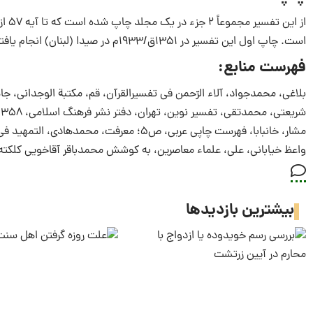
است. چاپ اول این تفسیر در ۱۳۵۱ق/۱۹۳۳م در صیدا (لبنان) انجام یافته است.
فهرست منابع:
بلاغی، محمدجواد، آلاء الرّحمن ‎فی ‎تفسیرالقرآن، قم، مکتبة ‎الوجدانی، جاهای مختلف.
شریعتی، محمدتقی، تفسیر نوین، تهران، دفتر نشر فرهنگ اسلامی، ۱۳۵۸ش، صص۳۶، ۳۷ (مقدمه).
مشار، خانبابا، فهرست چاپی عربی، ص۵؛ معرفت، محمدهادی، التمهید ‎فی‎ علوم ‎القرآن، قم، مهر، ۱۳۹۶ق، ۱/ید.
واعظ خیابانی، علی، علماء معاصرین، به کوشش محمدباقر آقاخویی کلکته چی، تهران، م
بیشترین بازدیدها