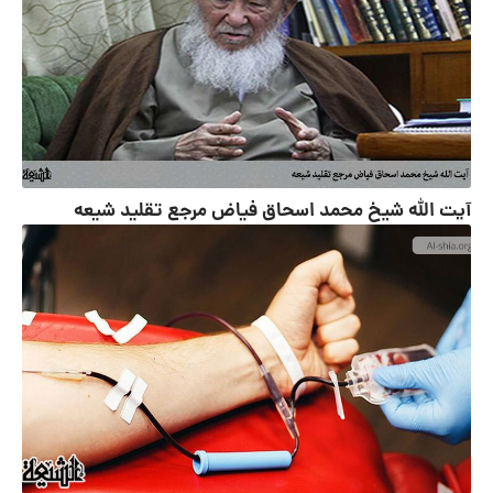
آیت الله شیخ محمد اسحاق فیاض مرجع تقلید شیعه