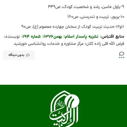
۹-پاول ماسن، رشد و شخصیت کودک، ص‏۴۴۹
۱۰-پریور، تربیت و تندرستى، ص‏۱۶۰
11و12-حدیث تربیت کودک از سخنان چهارده معصوم (ع)، ص‏۹۰
منابع اقتباس:
نشریه پاسدار اسلام؛ بهمن۱۳۷۶؛ شماره ۱۹۴
؛ نویسنده:
فرض الله قلى زاده کلان؛ مرکز مشاوره و خدمات روانشناسی خورشید
بدون دیدگاه