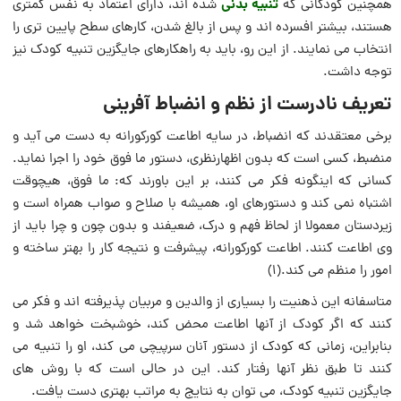
تنبیه بدنی
همچنین کودکانی که
شده اند، دارای اعتماد به نفس کمتری
هستند، بیشتر افسرده اند و پس از بالغ شدن، کارهای سطح پایین تری را
انتخاب می نمایند. از این رو، باید به راهکارهای جایگزین تنبیه کودک نیز
توجه داشت.
تعریف نادرست از نظم و انضباط آفرینی
برخی معتقدند که انضباط، در سایه اطاعت کورکورانه به دست مى آید و
منضبط، کسی است که بدون اظهارنظرى، دستور ما فوق خود را اجرا نماید.
کسانی که اینگونه فکر می کنند، بر این باورند که: ما فوق، هیچوقت
اشتباه نمی کند و دستورهای او، همیشه با صلاح و صواب همراه است و
زیردستان معمولا از لحاظ فهم و درک، ضعیفند و بدون چون و چرا باید از
وی اطاعت کنند. اطاعت کورکورانه، پیشرفت و نتیجه کار را بهتر ساخته و
امور را منظم می کند.(۱)
متاسفانه این ذهنیت را بسیاری از والدین و مربیان پذیرفته ‏اند و فکر می
کنند که اگر کودک از آنها اطاعت محض کند، خوشبخت ‏خواهد شد و
بنابراین، زمانی که کودک‏ از دستور آنان سرپیچى می کند، او را تنبیه می
کنند تا طبق نظر آنها رفتار کند. این در حالی است که با روش های
جایگزین تنبیه کودک، می توان به نتایج به مراتب بهتری دست یافت.