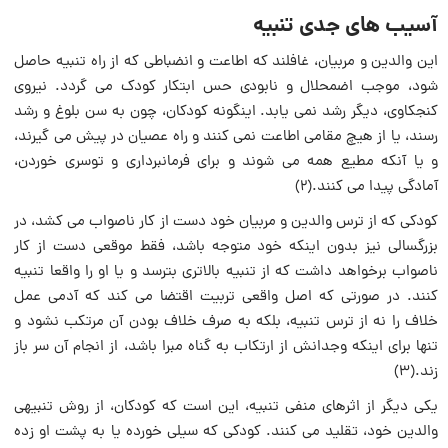
آسیب های جدی تنبیه
این والدین و مربیان، غافلند که اطاعت و انضباطی که از راه تنبیه حاصل
شود، موجب اضمحلال و نابودى حس ابتکار کودک می گردد. نیروی
کنجکاوى، دیگر رشد نمی یابد. اینگونه کودکان، چون به سن بلوغ و رشد
رسند، یا از هیچ مقامی اطاعت نمی کنند و راه عصیان در پیش می گیرند،
و یا آنکه مطیع همه مى شوند و براى فرمانبرداری و توسرى خوردن،
آمادگى پیدا می کنند.(۲)
کودکی که از ترس والدین و مربیان خود دست از کار ناصواب می کشد، در
بزرگسالى نیز بدون اینکه خود متوجه باشد، فقط موقعى دست از کار
ناصواب برخواهد داشت که از تنبیه بالاترى بترسد و یا او را واقعا تنبیه
کنند. در صورتی که اصل واقعی تربیت اقتضا می کند که آدمى عمل
خلاف را نه از ترس تنبیه، بلکه به صرف خلاف بودن آن مرتکب نشود و
تنها برای اینکه وجدانش از ارتکاب به‏ گناه مبرا باشد، از انجام آن سر باز
زند.(۳)
یکى دیگر از اثرهاى منفی تنبیه، این است که کودکان، از روش تنبیهی
والدین خود، تقلید می کنند. کودکی که سیلى خورده یا به پشت او زده