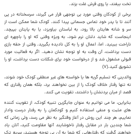
تخت‏ بیفتد، یا روى فرش غلت‏ بزند.
برخی از کودکان وقتى مورد بی توجهى قرار می گیرند، سرسختانه در پى
آنند تا با پدر خود تماس جسمانى پیدا کنند. کودک شما ممکن است از
سر و شانه هایتان بالا رود، به لباستان بیاویزد، یا به پایتان بپیچد.
اینجاست که شاید دلتان نرم شود، به ویژه وقتی که او را باچهره اى
ناراحت‏ ببینید. اما، اعمال او را به کل نادیده بگیرید. وقتی از حقه بازى
دست ‏برداشت، آن وقت‏ به او توجه نشان دهید. اگر به فعالیت مورد
قبولى مشغول شد و از درخواست‏ خود براى شکلات دست ‏برداشت، او را
تشویق کنید.(۷)
والدینی که تسلیم گریه‏ ها یا خواسته ‏هاى غیر منطقی کودک خود شوند،
نه تنها رفتار خلاف کودک را از بین نخواهند برد، بلکه همان رفتاری که
قصد از میان‏ بردنشان را داشتند، تقویت می کنند.
بنابراین، ما می توانیم به عنوان جایگزین تنبیه کودک، از تقویت‏ کننده
هاى مثبت و منفی استفاده‏ کنیم و کودکمان را به رفتار درست وادار
نماییم، هر چند این روش در آغاز وقتگیر به نظر می رسد، ولى زمانی که
شما چندین بار در مقابل رفتار ناخوشایند آنها مقاومت کنید، آنان یاد
خواهند گرفت که رفتارهایی که شما به آن بی توجه هستید، سریع ترک