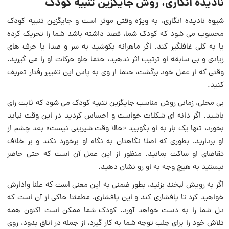
نادیده انگاری، روش جایگزین تنبیه کودک
شیوه نادیده انگارى، به ویژه وقتى موثر است و جایگزین تنبیه کودک
محسوب می شود که کودک شما، قصد داشته باشد شما را تحریک کرده
یا به کلى غافلگیر کند. اگر ماهرانه بکوشید به سر و صدا یا حرف ‏هاى
زیادی و بی سابقه او ترتیب اثر ندهید، حتما جلو حرکات او را می گیرید.
وقتی که از عمل خود برگشت، حتما از وى به پاس این تغییر رفتار تعریف
کنید.
بى محلى، زمانی روش مناسب جایگزین تنبیه کودک می شود که ثابت راى
باشید. اگر دانه ‏اى شکلات خواست و احساس کردید در این وقت نباید
بخورد، تنها یک بار به او بگویید «حالا وقت‏ شیرینى نیست‏» بعد چشم از
او بردارید، بطوری که اصلا نگاهتان به نگاه او برخورد نکند و بر خلاف
تقاضای او ساکت‏ بمانید. منظور از این عمل آن است که حتى حاضر
نیستید به هیچ وجه به او رو نشان دهید.
اگر به رویش لبخند بزنید، بطور ضمنى به این معنی است که علنا وادارش
خواهید کرد تا پافشاری کند و این پافشارى، مطمئنا حاکی از آن است که
دل شما را به دست‏ خواهد آورد. کودک شما ممکن است اکنون همه
تلاش خود را براى جلب توجه شما به کار گیرد، از جمله در اتاق بدود، روی