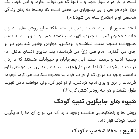
است ‏بر خر مراد سوار شود و تا آنجا که می تواند بتازد. و این خود، یک
نوع خودخواهی و بى بندوبارى بى معنی است که بعدها به زیان زندگى
شخصی او و اجتماع تمام مى شود.(۱۰)
البته منظور از تنبیه، تنبیه بدنى نیست، بلکه سایر رو‏ش های تنبیهى
مانند: محروم کردن از چیزى، قهر، عدم توجه حس و…؛ زیرا تنبیه بدنى
هیچوقت نتیجه مثبت نداشته و برعکس، عوارض جانبى شدیدى نیز بر
جای می گذارد. امام على (ع) مى فرمایند: پند پذیری انسان عاقل، به
وسیله ادب و تربیت است، این چهارپایان و حیوانات هستند که با زدن
تربیت مى شوند.(۱۱) اما امام على(ع) نیز تنبیه غیر بدنی را در مواقعى لازم
دانسته و جواب مردی که‏ از فرزند خود به حضرت شکایت می کرد، فرمود:
فرزندت را نزن و برای ادب کردنش، از او قهر کن، ولى مواظب باش قهرت
طول نکشد و هر چه زودتر آشتی کن.(۱۲)
شیوه های جایگزین تنبیه کودک
روش ها و راهکارهایی مناسب وجود دارد که می توان آن ها را جایگزین
تنبیه کودک قرار داد:
تقبیح با حفظ شخصیت کودک