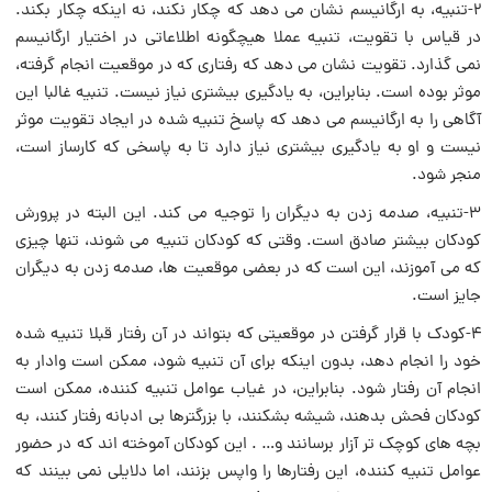
۲-تنبیه، به ارگانیسم نشان می دهد که چکار نکند، نه اینکه چکار بکند.
در قیاس با تقویت، تنبیه عملا هیچگونه اطلاعاتى در اختیار ارگانیسم
نمی گذارد. تقویت نشان می دهد که رفتاری که در موقعیت انجام گرفته،
موثر بوده است. بنابراین، به یادگیرى بیش‏ترى نیاز نیست. تنبیه غالبا این
آگاهی را به ارگانیسم می دهد که پاسخ تنبیه شده در ایجاد تقویت موثر
نیست و او به یادگیرى بیش‏ترى نیاز دارد تا به پاسخی که کارساز است،
منجر شود.
۳-تنبیه، صدمه زدن به دیگران را توجیه می کند. این البته در پرورش
کودکان‏ بیشتر صادق است. وقتی که کودکان تنبیه مى شوند، تنها چیزی
که مى آموزند، این است‏ که در بعضى موقعیت ‏ها، صدمه زدن به دیگران
جایز است.
۴-کودک با قرار گرفتن در موقعیتی که بتواند در آن رفتار قبلا تنبیه شده
خود را انجام دهد، بدون اینکه براى آن تنبیه شود، ممکن است وادار به
انجام آن ‏رفتار شود. بنابراین، در غیاب عوامل تنبیه کننده، ممکن است
کودکان فحش بدهند، شیشه بشکنند، با بزرگ‏ترها بی ادبانه رفتار کنند، به
بچه ‏های کوچک‏ تر آزار برسانند و… . این کودکان آموخته‏ اند که در حضور
عوامل تنبیه کننده، این رفتارها را واپس ‏بزنند، اما دلایلى نمى بینند که