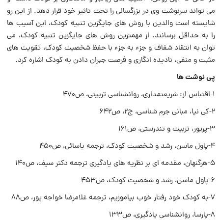
می تواند سرنوشت وی در بزرگسالی را تحت تاثیر خود قرار دهد. از این رو
شایسته است والدین با روش های جایگزین تنبیه کودک، این آسیب ها
را به حداقل برسانند. از مهمترین روش های جایگزین تنبیه کودک، می
توان به انتقاد شفاف و جزء به جزء با حفظ شخصیت کودک، تقویت های
مثبت و منفی، نادیده انگاری و فرصت جبران دادن به کودک اشاره کرد.
پی نوشت ها
۱-اقتباس از: شریعتمدارى، روان‏شناس‏ی تربیتى، ص‏۴۷۰
۲-کى نیا، مبانى جرم‏ شناسى، ج‏۲، ص‏۶۴۲
۳-پریور، تربیت و تندرستى، ص‏۱۶۱
۴-پاول ماسن، رشد و شخصیت کودک، ترجمه یاسائى، ص‏۴۵۰
۵-هرگنهان، مقدمه ‏اى بر نظریه ‏های یادگیری ترجمه دکتر سیف، ص‏۱۴۰
۶-پاول ماسن، رشد و شخصیت کودک، ص‏۴۵۳
۷-به کودک خود رفتار خوب بیاموزیم، ترجمه غلامرضا خواجه پور، ص‏۸۸
۸-پارسا، روان‏شناسی یادگیرى، ص‏۱۳۳