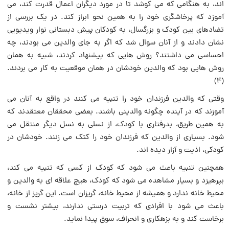
اند، به هنگامی که می کوشد تا در مورد دیگران اعمال قدرت کند، مى
آموزد که پرخاشگرى خود را به همین نحو ابراز کند. در یک بررسی از
تضادهاى بین کودک و بزرگسال، به کودکان پیش دبستانى نوار ویدیویى
نشان دادند و از آنان سوال شد که اگر به جای والدین مى بودند، چه
‏احساسى می داشتند؟ روش هایی که پیشنهاد کردند، شبیه به همان
روش ‏هایى بود که والدین خودشان در همان موقعیت ‏به کار مى بردند.
(۴)
وقتی که والدین فرزندان خود را تنبیه می کنند در واقع به آنان مى
آموزند که در آینده چگونه والدینى باشند. بعضى محققان معتقدند که
به همین طریق، بدرفتارى با کودک، از نسلى به نسل دیگر منتقل مى
شود. بسیاری از والدین که فرزندان خود را کتک‏ مى زنند. خودشان در
کودکى، اذیت و آزار دیده ‏اند.
همچنین تنبیه باعث مى شود که‏ کودک از کسی که تنبیه می کند،
بپرهیزد و بسیار مشاهده مى شود که کودک، هیچ علاقه ‏اى به والدین و
محیط خانه ندارد و همیشه از محیط خانه، گریزان است. این گریز از خانه،
باعث مى شود با افرادی که تربیت درستى ندارند، بیشتر نشست و
برخاست کند و به بزهکاری و انحراف، سوق پیدا نماید.