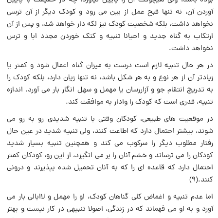
بوده‏ باشد، ولى هیچوقت آن را پایین نیاورد، چه در حقیقت‏ با پایین
آوردن آن، نه تنها قبح عمل از بین می رود و کودک دیگر از آن ترسى
نخواهد داشت، بلکه شخصیت کودک نیز لکه دار خواهد شد، و پس از آن
ارتکاب به گناه جدید و احیانا تنبیه و کتک خوردن‏ مجدد ابا و ترس
نخواهد داشت.
در هر حال تنبیه لازم است درست ‏به میزان گناه اعمال‏ شود و کمتر یا
زیادتر آن از هر نوع و به هر شکل باشد، نه تنها زیان دارد، بلکه ‏کودک را
به تدریج انتقام جو و آزاررسان یا مهمل و سهل انگار بار مى آورد. اندازه‏
تنبیه، قدری است که کودک را وادار به موافقت کند.
در موقعیت هاى طبیعى، کودکان‏ وقتى با تنبیه شدیدی رو به رو مى
شوند، بیشتر احتمال دارد که اطاعت کنند، ولی تنبیه شدید در عین حال
رفتار مطلوب دیگر را سرکوب می کند و همچنین تنبیه بسیار شدید
کودکان را می ترساند و خشم آنان را بر می انگیزد، از این رو، کودکان کم‏تر
احتمال دارد که قاعده ای را که به آنان تحمیل شده بپذیرند و درونی
کنند.(۹)
اما عدم‏ تنبیه و اغماض کلی گناهان کودک، او را مهمل و لاابالى بار مى
آورد و به او مى فهماند که در زندگى، اصولا تنبیهى در کار نیست و بهتر