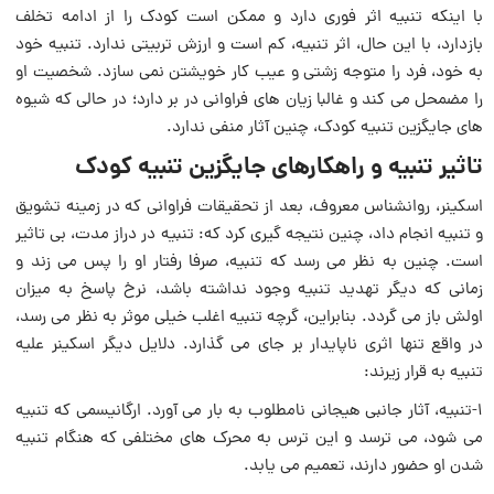
با اینکه تنبیه اثر فورى دارد و ممکن است کودک را از ادامه تخلف
بازدارد، با این حال، اثر تنبیه، کم است و ارزش تربیتى ندارد. تنبیه خود
به خود، فرد را متوجه زشتی و عیب کار خویشتن نمی سازد. شخصیت او
را مضمحل می کند و غالبا زیان هاى فراوانى در بر دارد؛ در حالی که شیوه
های جایگزین تنبیه کودک، چنین آثار منفی ندارد.
تاثیر تنبیه و راهکارهای جایگزین تنبیه کودک
اسکینر، روان‏شناس معروف، بعد از تحقیقات فراوانی که در زمینه تشویق
و تنبیه ‏انجام داد، چنین نتیجه گیری کرد که: تنبیه در دراز مدت، بی تاثیر
است. چنین به نظر می رسد که تنبیه، صرفا رفتار او را پس مى زند و
زمانی که دیگر تهدید تنبیه وجود نداشته باشد، نرخ پاسخ به میزان
‏اولش باز می گردد. بنابراین، گرچه تنبیه اغلب خیلى موثر به نظر می رسد،
در واقع ‏تنها اثرى ناپایدار بر جاى می گذارد. دلایل دیگر اسکینر علیه
تنبیه به قرار زیرند:
۱-تنبیه، آثار جانبى هیجانى نامطلوب به بار مى آورد. ارگانیسمی که تنبیه‏
مى شود، می ترسد و این ترس به محرک ‏هاى مختلفی که هنگام تنبیه
شدن او حضور دارند، تعمیم می یابد.