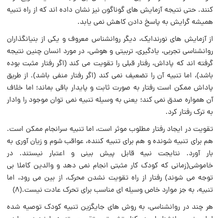
کنند. حتى نتیجه آزمای‏ش های گوناگون نیز نشان داد‏ه اند که از راه تنبیه
‏همیشه گرایش به پاسخ دادن کاهش نمی یابد.
از آزمای‏ش هاى نورندایک، دیگر روان‏شناس‏ معروف و یکی از بنیانگذاران
روان‏شناسی تجربى، یادگیرى، تربیتی و هوشى، در مورد انسان چنین نتیجه
گرفته‏ اند که پاداش، رفتار قبلی را تقویت می کند (اگر رفتار مثبت ‏بوده
باشد)، اما تنبیه آن را تضعیف نمی کند (اگر رفتار منفى باشد). از طریق‏
پاداش ممکن است رفتار به صورت ثابت و پایدار باقى بماند؛ اما خلاف
آن همواره صدق‏ نمی کند؛ یعنى به وسیله تنبیه نمی توان موجود را وادار
به ترک رفتار کرد.
تقویت در ایجاد رفتار مطلوب موثر است، اما تنبیه سرانجام ممکن است.
هم برای تنبیه شونده و هم برای تنبیه کننده، عواقب شوم و زیان آورى به
بار آورد. نتایج‏ت نبیه قابل پیش‏ بینی و اعتبار نیستند. در
خاموشى(زمانی که کودک کار مثبتی انجام‏ نمی دهد و والدین کاملا بی
توجه مى شوند) رفتار از راه تقویت نشدن محرک، از بین ‏می رود، اما
تنبیه، به جز موارد خاص وسیله ‏اى مناسب برای تحرک عادت نیست.(۸)
هر چند در روانشناسی، به روش های جایگزین تنبیه کودک توصیه شده