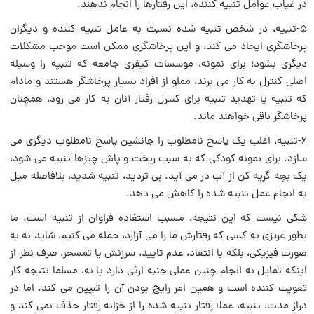
در غیاب عوامل تنبیه کننده، این رفتارها را انجام ‏ندهند.
۵-تنبیه، در شخص تنبیه شده نسبت‏ به عامل تنبیه کننده و دیگران
پرخاشگری ایجاد می کند، و این پرخاشگرى ممکن است موجب مشکلات
دیگرى بشود؛ براى نمونه، موسسات کیفرى جامعه که تنبیه را وسیله
اصلی کنترل به کار مى برند، مملو از افراد بسیار پرخاشگر هستند و مادام
که تنبیه یا تهدید تنبیه برای کنترل رفتار آنان به‏ کار می رود، همچنان
پرخاشگر باقى خواهند ماند.
۶-تنبیه، اغلب یک پاسخ نامطلوب را جانشین پاسخ نامطلوب دیگرى می
سازد. براى نمونه کودکی که به سبب ریخت و پاش چیزها تنبیه مى شود،
یک بچه گریه کن از آب در مى آید. بی تردید، تنبیه شدید، بلافاصله میل
به انجام عمل تنبیه شده را کاهش ‏می دهد.
شکى نیست که این نتیجه، مسبب استفاده فراوان از تنبیه است. ما
بطور غریزى به کسی که رفتارش ما را مى آزارد، حمله می کنیم، شاید نه به
صورت فیزیکى، بلکه با انتقاد، عدم تایید، سرزنش یا تمسخر، صرف نظر از
اینکه تمایل به انجام ‏چنین عملى جنبه ارثى دارد یا نه، مسلما نتیجه کار
تقویت کننده است و همین امر رایج‏ بودن آن را تبیین می کند. اما در
دراز مدت، تنبیه، عملا رفتار تنبیه شده را از خزانه رفتار حذف نمی کند و