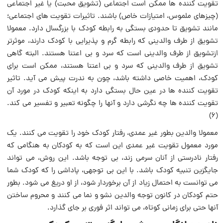
تقویت کننده ‏ها ممکن است اجتماعى (تشویق محبت) یا غیر اجتماعى
(چیزهاى ملموس، امتیازات خاص) باشند. تاثیرات ‏تقویت های اجتماعی؛
مانند تشویق تا حدودى بستگى به رابطه کودک با بزرگسال دارد. معمولا
تشویق از طرف والدینی که رابطه گرم و پذیرایى با کودک دارند، موثرتر
ازتشویق از طرف والدینی است که سرد و بی اعتنا هستند. البته گاهی
تشویق از طرف ‏والدینی که سرد و بی اعتنا هستند، ممکن است ‏برای
کودک، اهمیت‏ خاصى داشته باشد، چون به ندرت پیش مى آید. تاثیر
تقویت‏ کننده ‏ها در عین حال بستگى دارد به اینکه‏ کودک در مورد آن
تقویت کننده‏ ها چه نگرشى دارد و آنها را چگونه تعبیر و تفسیر می کند.
(۶)
معمولا والدین بطور غیر عمدى، رفتار کودک خود را تقویت می کنند. یک
مورد معمول‏ تقویت غیر عمدی این است که به کودکان به هنگامی که
رفتار نادرستی از آنان‏ سرمى زند، بی توجه باشد. این روش، می تواند
جایگزین تنبیه کودک باشد. با این بی توجهى، پاداشی را که کودک شما
می توانست‏ به ‏احتمال زیاد از آن برخوردار شود، از او دریغ مى شود. بطور
حتم کودکان در کانون‏ توجه والدین نشو و نما می کنند و محروم ساختن
آنها حتى براى زمانی کوتاه، می تواند اثر فورى بر جای گذارد.