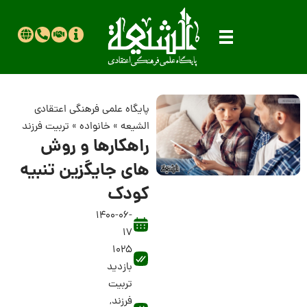
پایگاه علمی فرهنگی اعتقادی
الشیعه
»
خانواده
»
تربیت فرزند
راهکارها و روش
های جایگزین تنبیه
کودک
1400-06-
17
1025
بازدید
تربیت
فرزند
,