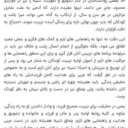
اما بعضی روان‏شناسان در کنار تشویق و تقویت، تنبیه را نیز در مواردى
محدود جایز می دانند، اینها عقیده دارند که آدمى به علت تمایل
غرائزش در هر سن و سال، از ارتکاب به گناه نمی تواند مبرا باشد و
کودکان که باید چون نهالی تازه براى زندگى آینده تربیت ‏شوند، احتیاج به
دقت فراوان دارند.
این دقت نه تنها به راهنمایى هاى لازم و کم‏ک هاى فکری و عملى مفید
اطلاق مى شود، بلکه جلوگیری از انجام اعمال زشت و خلاف نیز باید در
سرلوحه برنامه ‏های تربیتى آنان قرار گیرد و برای این منظور راهنمایى ها و
مراقبت هاى لازم از اصول اولیه تربیت کودکان به شمار می رود و پس از
آن توبیخ و سرزنش و احیانا تنبیه نیز براى آنان لازم است و به خصوص
باید در نظر گرفت که مربى براى هدایت کامل فرزندانش به راه هاى
حقیقى زندگى، باید همیشه‏ چهره ‏ای راضی و متبسم و مهربان نسبت‏به
آنان داشته باشد، ولى چماق نیز در دست و بالای سرش به نظر کودک
برسد.
یعنى در حقیقت‏ برای تربیت صحیح فرزند، و وادار داشتن او به راه زندگى،
علاوه بر کلیه روابط اولیه پدر و مادر و فرزند و خانواده‏ و تشویق و
هدایت و راهنمایى هاى لازم، چماق تنبیه همیشه باید در دست مربى