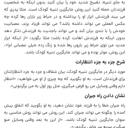
به جای تنبیه، تقبیح شدید خود را بیان کنید بدون اینکه به شخصیت
فرزندتان حمله کنید این روش جایگزین تنبیه کودک است. مثلا پدری که
می بیند فرزندش ابزار او را برداشته و در حیاط زیر باران رها کرده چه
عکس العملی می تواند داشته باشد؟ می تواند فریاد بزند، عصبانیت
خودش را با تندی بیان کند و می تواند باجدیت به فرزندش تذکر دهد
بدون اینکه به فرزندش اهانت کرده باشد؛ مثلا بگوید: «از اینکه ابزار
جدید من توی حیاط زیر بارون رها شده و زنگ زده خیلی عصبانی ام!».
این روش، موثر بوده و می تواند جایگزین تنبیه کودک باشد.
شرح جزء به جزء انتظارات
مورد دیگر در جایگزین تنبیه کودک، بیان شفاف و جزء به جزء انتظاراتتان
برای فرزندتان است. به او بگویید که چه چیزی از او می خواهید: «انتظار
دارم وقتی وسایل من رو قرض میگیری، مثل روز اول به من برگردونی».
نشان دادن راه جبران
راه جبران خطا را به فرزند خود نشان دهید، به او بگویید که اتفاق پیش
آمده را چگونه می تواند جبران کند. این روش می تواند روش مناسبی به
عنوان جایگزین تنبیه کودک باشد. «از این به بعد وقتی وسایل منو
میگیری سریع سر جاش برگردون».