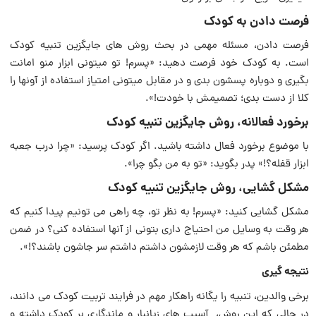
فرصت دادن به کودک
فرصت دادن، مسئله مهمی در بحث روش های جایگزین تنبیه کودک
است. به کودک خود فرصت دهید: «پسرم! تو میتونی ابزار منو امانت
بگیری و دوباره پسشون بدی و در مقابل میتونی امتیاز استفاده از آونها را
کلا از دست بدی؛ تصمیمش با خودت!».
برخورد فعالانه، روش جایگزین تنبیه کودک
با موضوع برخورد فعال داشته باشید. اگر کودک پرسید: «چرا درب جعبه
ابزار قفله؟!» پدر بگوید: «تو به من بگو چرا».
مشکل گشایی، روش جایگزین تنبیه کودک
مشکل گشایی کنید: «پسرم! به نظر تو، چه راهی می تونیم پیدا کنیم که
هر وقت به وسایل من احتیاج داری بتونی از آنها استفاده کنی؟ در ضمن
مطمئن باشم که هر وقت لازمشون داشتم داشتم سر جاشون باشند؟!».
نتیجه گیری
برخی والدین، تنبیه را یگانه راهکار مهم در فرایند تربیت کودک می دانند،
در حالی که این روش، آسیب های زیانبار و ماندگاری بر کودک داشته و