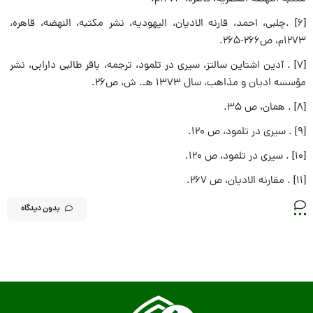
[۶] .چلبی، احمد، قارنه الادیان، الیهودیه، نشر مکتبه، النهضه، قاهره،
۱۲۷۳م، ص۲۶۶-۲۶۵.
[۷] . آدین اشتاین سالتز، سیری در تلمود، ترجمه، باقر طالبی دارابی، نشر
مؤسسه ادیان و مذاهب، سال ۱۳۷۳ هـ. ش، ص۲۶.
[۸] . همان، ص ۳۵.
[۹] . سیری در تلمود، ص ۱۲۰.
[۱۰] . سیری در تلمود، ص ۱۲۰.
[۱۱] . مقارنه الادیان، ص ۲۶۷.
بدون دیدگاه