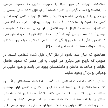
معتقدند تورات در طور سینا به صورت مدون به حضرت موسی
(علیه‌السلام) اعطاء گردید، و تلمود شفاهاً بر او نازل شده، حتی بعضی از
یهودیان به این راضی نشده و تلمود را بالاتر از تورات تلقی کرده اند و
کسی که تلمود را رها کرده و فقط به تورات بپردازد را نجات یافته نمی
دانند، زیرا معتقدند اقوال تلمود افضل از آن چیزی است که در شریعت
موسی آمده است و می گویند: “تورات به منزله نان است و انسان نمی
تواند در زندگی فقط با نان زندگی کند، و کسی که تورات را بدون مشنا و
جمادا بخواند، معتقد به خدایی نیست.[۶]
همانطور که بیان شد تلمود از نظر آنان، نازل شده شفاهی است، در
صورتی که تاریخ چیز دیگری می گوید. به این معنی که تلمود حاصل
نظرات و مباحثات عالمان و دانشمندان یهود می باشد و هیچ دلیلی بر
وحیانی بودن آن وجود ندارد.
اما درباره کتب احادیث اسلامی باید گفت: به اعتقاد مسلمانان اولاً: این
کتاب ها بالاتر از قرآن نیستند، بلکه قرین و کامل کننده‌ی قرآن بوده و
مطلقات آن را تفسیر و تقیید می کنند. ثانیاً: همه این کتب به طور
مطلق پذیرفته نیستند، بلکه باید اسناد روایات بررسی گردد، و بعد از
بررسی و اثبات وثاقت راوی و حدیث، تنها آن حدیثی که مورد بررسی قرار