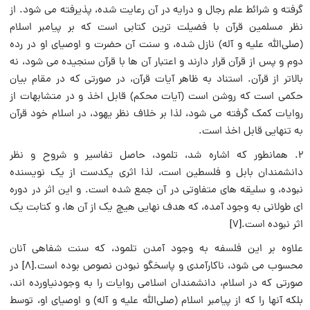
گرفته و شرائط علم رجال و درایه در آن رعایت شده، پذیرفته می شود. از
نظر مسلمین قرآن با فضیلت ترین کتابی است که بر پیامبر اسلام
(صلی‌الله‌ علیه و آله) نازل شده، و سنت آن حضرت و اوصیای او در رده
دوم و پس از قرآن قرار دارند و اعتبار آن ها با قرآن سنجیده می شود، نه
بالاتر از قرآن. استناد به ظاهر آیات قرآن، در صورتی که در مقام بیان
حکمی است که روشن است (آیات محکم) قابل اخذ و در متشابهات از
روایات کمک گرفته می شود، لذا بر خلاف نظر یهود، در اسلام خود قرآن
به تنهایی قابل اخذ است.
۲. همانطور که اشاره شد، تلمود، حاصل تفاسیر و شروح و نظر
دانشمندان بابل و فلسطین است، لذا اثری یکدست از یک نویسنده
نبوده، و سلیقه های متفاوتی در آن جمع شده است. و این اثر در دوره
ای طولانی به وجود آمده، که هدف نهایی هیچ یک از آن ها، و کتابت یک
اثر نبوده است.[۷]
علاوه بر این فلسفه به وجود آمدن تلمود، که سنت شفاهی آنان
محسوب می شود، ناکارآمدی و پاسخگو نبودن نصوص بوده است.[۸] در
صورتی که در اسلام، دانشمندان اسلامی روایات را به وجودنیاورده اند،
بلکه آنها را که از پیامبر اسلام (صلی‌الله‌ علیه و آله) و اوصیای او، توسط