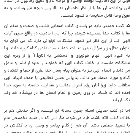
قرنی بر این احادیث توسط اوصیاء و توجه تام و دقیق رجالیون در اسناد
این روایات، آن ها را از نظر اطمینان به بالاترین درجه می رساند، و به
هیچ وجه قابل مقایسه با تلمود نیست.
۵. کتب حدیثی باید در راستای کتاب آسمانی باشند و صحت و سقم آن
ها با کتاب خدا سنجیده شوند، چرا که این احادیث در واقع مبین آیات
الهی اند، از این نظر نیز تلمود مشکلات فراوانی دارد که می توان به
عنوان مثال، زیر سؤال بردن عدالت خدا، نسبت دادن گناه کبیره مانند زنا
به انبیاء الهی، اتهام خونریزی و آدمکشی به آنان[۱۱] را از زمره این
مشکلات دانست بر خلاف کتاب الهی که خداوند را منزه از ظلم، و عادل
می داند و انبیاء الهی نیز به عنوان پیام رسان خدا عاری از خطا و اشتباه و
گناه و مورد اعتماد می داند، بنابراین چنین تعالیمی با هدف انبیاء الهی
منافات دارد، زیرا آنان برای اجرای عدالت و هدایت جامعه به سوی خدا
آمده اند نه فساد در روی زمین، و تمام انسان ها در پیشگاه خداوند
یکسان اند.
اما در کتب حدیثی اسلام چنین مساله ای نیست، و اگر حدیثی هم بر
خلاف کتاب الله باشد، طرد می شود، مگر این که در صدد تخصیص عام
یا تقیید مطلقی باشد، آن هم از کلام پیامبر و وصی او، با کنکاش در