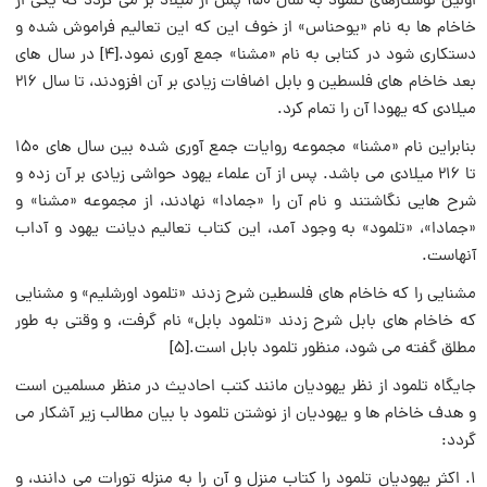
اولین نوشتارهای تلمود به سال ۱۵۰ پس از میلاد بر می گردد که یکی از
خاخام ها به نام «یوحناس» از خوف این که این تعالیم فراموش شده و
دستکاری شود در کتابی به نام «مشنا» جمع آوری نمود.[۴] در سال های
بعد خاخام های فلسطین و بابل اضافات زیادی بر آن افزودند، تا سال ۲۱۶
میلادی که یهودا آن را تمام کرد.
بنابراین نام «مشنا» مجموعه روایات جمع آوری شده بین سال های ۱۵۰
تا ۲۱۶ میلادی می باشد. پس از آن علماء یهود حواشی زیادی بر آن زده و
شرح هایی نگاشتند و نام آن را «جمادا» نهادند، از مجموعه «مشنا» و
«جمادا»، «تلمود» به وجود آمد، این کتاب تعالیم دیانت یهود و آداب
آنهاست.
مشنایی را که خاخام های فلسطین شرح زدند «تلمود اورشلیم» و مشنایی
که خاخام های بابل شرح زدند «تلمود بابل» نام گرفت، و وقتی به طور
مطلق گفته می شود، منظور تلمود بابل است.[۵]
جایگاه تلمود از نظر یهودیان مانند کتب احادیث در منظر مسلمین است
و هدف خاخام ها و یهودیان از نوشتن تلمود با بیان مطالب زیر آشکار می
گردد:
۱. اکثر یهودیان تلمود را کتاب منزل و آن را به منزله تورات می دانند، و