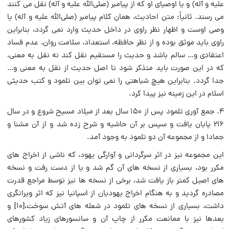
علیه و آله) و یا اوصیای او که از پیامبر (صلی‌الله‌ علیه و آله) نقل می کنند
می رسند. ثانیاً: متن احادیث، همان کلام پیامبر (صلی‌الله‌ علیه و آله) یا
وصی اوست و اظهار نظر راوی در داخل حدیث وارد نمی گردد، بنابراین
راوی باید موثق بوده و از نظر حافظه، استعداد، سلامت روان، عدم فساد
اعتقادی و… سالم باشد و حدیث را مستقیم نقل کند نه نقل به معنی،
که در این صورت باید متذکر شود تا اصل حدیث از نقل به معنی و…
جدا گردد. بنابراین هیچ شباهتی را نمی توان بین تلمود و کتب حدیثی
اسلام در این زمینه نیز پیدا کرد.
۴. جمع آوری تلمود پس از ۱۵۰ سال بعد از میلاد مسیح شروع و در سال
۲۱۶ پایان یافت و سپس بر آن حاشیه و شرح زده شد و از آن مشنا و
جمادا و از مجموعه آن دو تلمود به وجود آمد.
این مجموعه نیز در اثر سرگردانی و آوارگی یهود، که ناشی از اخراج های
مکرر بود، بسیاری از نسخه های آن گم شد و یا از دست رفت و نسخه
های اصیل کمتر باز یافت شد، برخی از نسخه ها نیز توسط مراجع قدرت
مصادره گردید و به هنگام اخراج یهودیان از اسپانیا نیز که اثر ویرانگری
داشت، بسیاری از نسخه های تلمود در شعله های آتش سوخت،[۱۰] و
بعدها نیز با ممانعت مکرر از چاپ آن و سانسورهای زیاد کشورهای