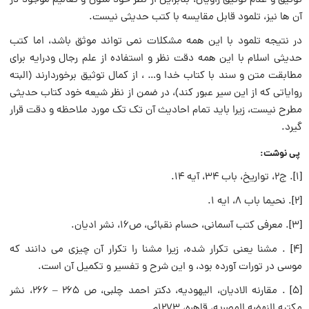
توثیق و عدم توثیق راویان، بنابراین از نظر خود متون و تعالیم موجود در
آن ها نیز، تلمود قابل مقایسه با کتب حدیثی نیست.
در نتیجه تلمود با این همه مشکلات نمی تواند موثق باشد، اما کتب
حدیثی اسلام با این همه دقت نظر و استفاده از علم رجال ودرایه برای
مطابقت متن و سند با کتاب خدا و… ، از کمال توثیق برخوردارند (البته
روایاتی که از این سیر عبور کند)، در ضمن از نظر شیعه خود کتاب حدیثی
مطرح نیست، زیرا باید تمام احادیث آن تک تک مورد ملاحظه و دقت قرار
گیرد.
پی نوشت:
[۱]. ج۲، تواریخ، باب ۳۴، آیه ۱۴.
[۲]. نحیما باب ۸، ایه ۱.
[۳]. معرفی کتب آسمانی، حسام نقبائی، ص۱۶، نشر ادیان.
[۴] . مشنا یعنی تکرار شده، زیرا مشنا را تکرار آن چیزی می دانند که
موسی در تورات آورده بود، و این شرح و تفسیر و تکمیل آن است.
[۵] . مقارنه الادیان، الیهودیه، دکتر احمد چلبی، ص ۲۶۵ – ۲۶۶، نشر
مکتبه النهضه المصریه، قاهره، ۱۲۷۳م.