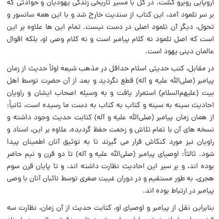
اروپایی روبرو گشت. در کل با مسیر تاریخی زندگی یهودیان و حوادثی که
بر سر تلمود آمد، این کتاب از سندیت خارج شد و با این همه سانسور و
تحول، دیگر آن تلمود اصلی در دست نیست. تمام این ها علاوه بر این
است که اصل تلمود نه کلام پیامبر است و نه کلام وصی او، بلکه اقوال
عالمان دینی یهود است.
در مقابل، کتب حدیثی اسلام حداقل در مذهب شیعه اولاً حدیث از زمان
پیامبر (صلی‌الله‌ علیه و آله) قطع نگردید و بعد از آن حضرت توسط اهل
بیت (علیهم‌السلام) استمرار یافت و به وسیله اصحاب ایشان و راویان
احادیث سینه به سینه و کتاب به کتاب به دست ما رسیده است، ثانیاً:
از همان زمان پیامبر (صلی‌الله‌ علیه و آله) کتابت حدیث وجود داشته و
نسخه های آن با تمام تلاش و زحمت حفظ گردیده، علاوه بر این، اسناد و
راویان نیز مورد کنکاش قرار می گیرند تا به توثیق آنان اطمینان پیدا
شود. ثالثاً: اوصیای پیامبر (صلی‌الله‌ علیه و آله) تا دو قرن و نیم حاضر
بوده اند، و بر سیر این احادیث نظارت داشته اند، و تا پایان قرن سوم
هجری، به طور مستقیم و در دوران غیبت صغری توسط نائبان آنان با وصی
پیامبر در ارتباط بوده اند.
بنابراین نقل از پیامبر و اوصیای او، کتابت حدیث از آن زمان، نظارت سه