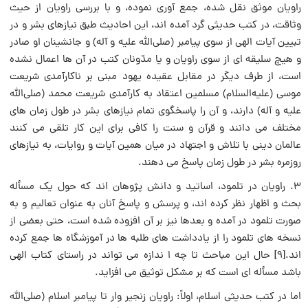
راویان موثق نقل شده، جمع آوری نموده، و با بررسی راویان از حیث
وثاقت، در کتب حدیثی گرد آمده اند، این احادیث طبق نیازهای بشر و در
تبیین آیات الهی از سوی پیامبر (صلی‌الله‌ علیه و آله) و جانشینان او صادر
و هیچ سلیقه ای از سوی راویان و یا مدّونان کتب در آن ها اعمال نشده
است، از طرف دیگر در مقابل عقیده یهود مبنی بر ناکارآمدی شریعت
موسی (علیه‌السلام) مسلمین اعتقاد به کارآمدی شریعت محمد (صلی‌الله‌
علیه و آله) دارند، و آن را پاسخگوی تمام نیازهای بشر در طول زمان های
مختلف می دانند و قرآن و سنت را کافی برای این کار تلقی می کنند
عالمان دینی با تلاش و اجتهاد در میان همین آیات و روایات، به نیازهای
روزمره بشر در طول زمان پاسخ می دهند.
۳. راویان در تلمود، اساتید و دانش پژوهان اند که حول یک مسأله
بحث و اظهار نظر کرده اند، و پرسش و پاسخ آنان به عنوان تعالیم و به
صورت تلمود در آمده و بعدها نیز بر آن افزوده شده است، حتی بعضی از
نسخه های تلمود را از یادداشت های طلبه ها در آموزشگاه ها جمع کرده
اند.[۹] حال این مباحث تا چه ا ندازه می تواند در راستای کتاب الهی
باشد مسأله ای است که بر مشکل توثیق می افزاید.
اما در کتب حدیثی اسلام، اولاً: راویان زنجیر وار تا پیامبر اسلام (صلی‌الله‌