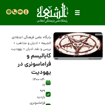
پایگاه علمی فرهنگی اعتقادی
الشیعه
»
ادیان و مذاهب
»
بررسی و نقد ادیان
»
یهودیت
کابالیسم و
فراماسونری در
یهودیت
1400-04-
21
929
بازدید
فراماسونری
,