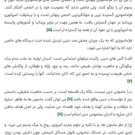
از این رو کار فراماسونی پنهانی است و اعضای انجمن های فراماسونری نباید آیین و
رسوم آن را بازگو کنند، ولی مانعی ندارد که عضویت خود را در انجمن آشکار کنند.
فراماسونری گسترده ترین و جهانگیرترین انجمن پنهانی است و با پیشرفت امپراتوری
بریتانیا در جهان گسترش یافت. به همین جهت در جزایر بریتانیا و کشورهای وابسته
به امپراتوری یا زیر نفوذ آن از همه جا گسترده تر است.
[۵]
فراماسونری که به یک جریان مخفی ضد دینی تبدیل شده است دیدگاه های خاصی
دارد که به آنها اشاره می شود:
الف) آئین های دینی، زائیده نیازهای اجتماعی است. انسان اولیه به علت عدم درک
چگونگی و ماهیت عوامل طبیعی مانند، رعد و برق، زلزله و طوفان، از واکنش های
خشن طبیعت ترسیده و به تصور این که، آنان خدایانند، آنها را پرستش کرده است.
[۶]
ب) ماسونی دین نیست، بلکه یک فلسفه است. بر حسب ماهیت حقیقی، بایستی
برتر از مؤسسات دینی واقع شده باشد.
[۷]
می توان گفت ماسون ها به ظاهر، مبارزه
با خرافات و عقاید کهنه را هدف خود قلمداد می نمایند، ولی در اصل هدف باطنی
آنان مبارزِه با ادیان بخصوص دین اسلام است.
[۸]
ج) از نظر ماسون ها، و با تکیه بر علوم جدید امروزی، روح با مرگ جسم می میرد، و
ابدی نمی باشد. در مسلک ماسونی، قبول مسائل لاینحلی چون نامرئی بودن روح،