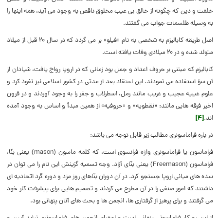
خلقت و دین که چگونه از خالق بی عیب مخلوق ناقص به وجود می آید، همه اینها را
به وسیله طلسمات جواب می گفتند.
اصل طریقه کابالیزم به شخصی به نام «فیلو» بر می گردد که در سال ۲۰ قبل از میلاد
متولد شده و در ۲۰ میلادی وفات یافته است.
کابالیزم که مبتنی بر حروف اعداد و جمل بود زمانی که در اروپا رواج یافت، شیادان از
آن سؤ استفاده می نمودند. این اعتقاد بعد از مدتی در کشور اسلامی نیز نفوذ کرد و
علوم غیبیه عجیب و غریب مانند رمل، اسطرلاب و جفر را به وجود آوردند و در قرون
اخیر فرقه هایی مانند: «نقطویه» و «حروفیه» از همین مبدأ و اساس به وجود آمده
اند.
[۴]
در باره فراماسونری مطالب زیر قابل توجه می باشد:
فراماسون یا فراماسونری واژه فرانسوی است، که کلمه ماسون (mason) یعنی بنّا،
فراماسون (Freemason) یعنی بنّای آزاد. وجه تسمیه گزینش این نام را می توان در
سده های میانی اروپا جستجو کرد. در آن دوران بنّاهای روز مزد و دوره گرد اتحادیه ای
داشتند که امور صنفی را در آن مطرح می کردند و تصمیم هایی برای پیشرفت کار خود
می گرفتند و برای پرهیز از گرفتاری ها، انجمن ها و بحث های آنان پنهانی بود.