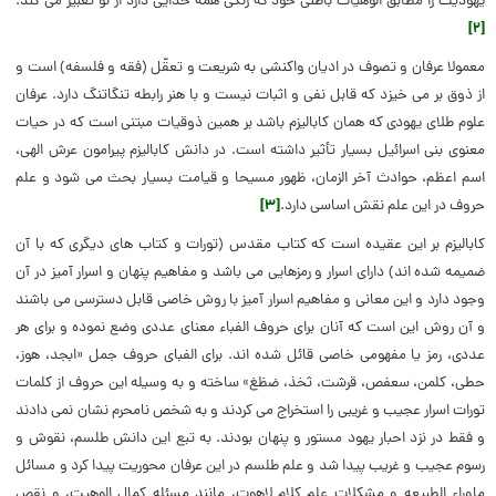
یهودیت را مطابق الوهیات باطنی خود که رنگی همه خدایی دارد از نو تعبیر می کند.
[۲]
معمولا عرفان و تصوف در ادیان واکنشی به شریعت و تعقّل (فقه و فلسفه) است و
از ذوق بر می خیزد که قابل نفی و اثبات نیست و با هنر رابطه تنگاتنگ دارد. عرفان
علوم طلای یهودی که همان کابالیزم باشد بر همین ذوقیات مبتنی است که در حیات
معنوی بنی اسرائیل بسیار تأثیر داشته است. در دانش کابالیزم پیرامون عرش الهی،
اسم اعظم، حوادث آخر الزمان، ظهور مسیحا و قیامت بسیار بحث می شود و علم
حروف در این علم نقش اساسی دارد.
[۳]
کابالیزم بر این عقیده است که کتاب مقدس (تورات و کتاب های دیگری که با آن
ضمیمه شده اند) دارای اسرار و رمزهایی می باشد و مفاهیم پنهان و اسرار آمیز در آن
وجود دارد و این معانی و مفاهیم اسرار آمیز با روش خاصی قابل دسترسی می باشند
و آن روش این است که آنان برای حروف الفباء معنای عددی وضع نموده و برای هر
عددی، رمز یا مفهومی خاصی قائل شده اند. برای الفبای حروف جمل «ابجد، هوز،
حطی، کلمن، سعفص، قرشت، ثخذ، ضظغ» ساخته و به وسیله این حروف از کلمات
تورات اسرار عجیب و غریبی را استخراج می کردند و به شخص نامحرم نشان نمی دادند
و فقط در نزد احبار یهود مستور و پنهان بودند. به تبع این دانش طلسم، نقوش و
رسوم عجیب و غریب پیدا شد و علم طلسم در این عرفان محوریت پیدا کرد و مسائل
ماوراء الطبیعه و مشکلات علم کلام لاهوت، مانند مسئله کمال الوهیت، و نقص