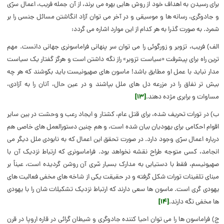
برای رسیدن به اهداف خود از روش هایی بهره می برند، از آن جمله فریب، اعمال سرّی
و جادوگری، رسانه ها و موسیقی و در آخر می توان آزاد انگاشتن مسائل جنسی را بر
شمرد. به صورت گذرا به هر کدام از این موارد اشاره می گردد:
الف) فریب، تزویر و زورگوئی را می توان سر پنهانی فراماسونری جهانی دانست. مهم
ترین راه برای پیشرفت «سیاست تزویر» راز نگه داشتن است و هرگز گفتار یک سیاست
مدار نباید با عمل او مطابق باشد! ماسون های صهیونیست باید بکوشند که هر چه
بیش تر نفاق را در مزرعه دل های ملل بپاشند و در عین حال، آنان را به آزادی،
مساوات و برابری مژده دهند.
[۱۳]
ب) در تورات تحریف شده، برای قتل عام، کشتار و ایجاد رعب و وحشت در بین سایر
اقوام احکامی برای یهودیان بیان شده است، و هم چنین دستورالعمل های خاصی هم
درباره اعمال سرّی وجود دارد. در صورت تحقق این اعمال که به نابودی ملل دیگر می
انجامد، کسی متوجه طراح نقشه نخواهد بود. فراماسونری که ارتباط نزدیک آن با
صهیونیسم، فقط با دستیابی به مدارک بسیار سّری آن روشن گردیده است، عیناً بر
مبنای تلقینات تورات شکل گرفته و در حقیقت یکی از شاخه های مخفی فعالیت های
یهودی گری است. ماسون ها سعی دارند که ارتباط نزدیک تشکیلات شان را با یهودی
ها مخفی نگه دارند.
[۱۴]
ج) فراماسون ها را می توان احیا کننده جادوگری و شیطان گرائی در قاره اروپا در قرن