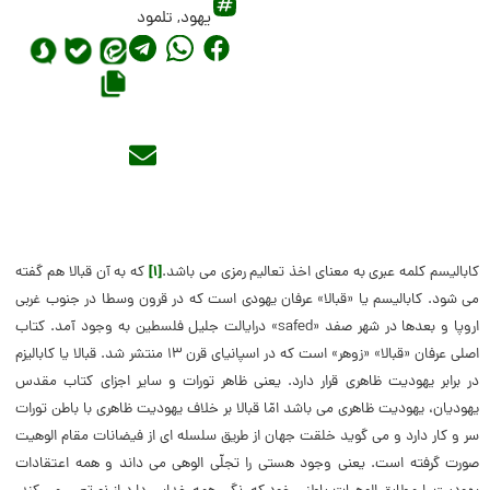
یهود
,
تلمود
کابالیسم کلمه عبری به معنای اخذ تعالیم رمزی می باشد.
[۱]
که به آن قبالا هم گفته
می شود. کابالیسم یا «قبالا» عرفان یهودی است که در قرون وسطا در جنوب غربی
اروپا و بعدها در شهر صفد «safed» درایالت جلیل فلسطین به وجود آمد. کتاب
اصلی عرفان «قبالا» «زوهر» است که در اسپانیای قرن ۱۳ منتشر شد. قبالا یا کابالیزم
در برابر یهودیت ظاهری قرار دارد. یعنی ظاهر تورات و سایر اجزای کتاب مقدس
یهودیان، یهودیت ظاهری می باشد امّا قبالا بر خلاف یهودیت ظاهری با باطن تورات
سر و کار دارد و می گوید خلقت جهان از طریق سلسله ای از فیضانات مقام الوهیت
صورت گرفته است. یعنی وجود هستی را تجلّی الوهی می داند و همه اعتقادات