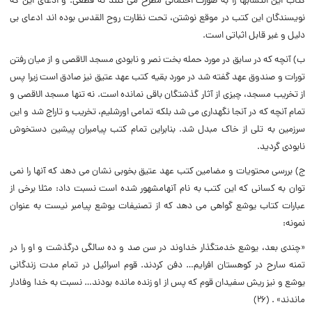
کتاب این انتسابها را به صورت احتمالى مطرح مى کنند نه قطعى. و ادعاى این که
نویسندگان این کتب در موقع نوشتن، تحت نظارت روح القدس بوده اند ادعاى بى
دلیل و غیر قابل اثباتى است.
ب) آنچه که در سابق در مورد حمله بخت نصر و نابودى مسجد الاقصى و از میان رفتن
تورات و صندوق عهد گفته شد در مورد بقیه کتب عهد عتیق نیز صادق است زیرا پس
از تخریب مسجد، چیزى از آثار گذشتگان باقى نمانده است. نه تنها مسجد الاقصى و
تمام آنچه که در آنجا نگهدارى مى شد بلکه تمامى اورشلیم، تخریب و تاراج شد و این
سرزمین به تلى از خاک مبدل شد. بنابراین تمام کتب پیامبران پیشین دستخوش
نابودى گردید.
ج) بررسى محتویات و مضامین کتب عهد عتیق بخوبى نشان مى دهد که آنها را نمى
توان به کسانى که این کتب به نام آنهامشهور شده است نسبت داد: مثلا برخى از
عبارات کتاب یوشع گواهى مى دهد که از تصنیفات یوشع پیامبر نیست به عنوان
نمونه:
«چندى بعد، یوشع خدمتگذار خداوند در سن صد و ده سالگى درگذشت و او را در
تمنه سارح در کوهستان افرایم… دفن کردند. قوم اسرائیل در تمام مدت زندگانى
یوشع و نیز ریش سفیدان قوم که پس از او زنده مانده بودند… نسبت به خدا وفادار
ماندند» . (۲۶)