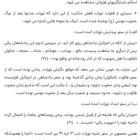
احکام ناسازگاریهاى فراوانى مشاهده مى شود.
۶- بسیارى از فقرات تورات فعلى حکایت از این دارد که تورات مدتها بعد از مرگ
حضرت موسى (ع) نوشته شده است. اینک به نمونه هایى اشاره مى شود:
الف) در سفر پیدایش تورات آمده است:
«پیش از آنکه در اسرائیل پادشاهى روى کار آید، در سرزمین ادوم این پادشاهان یکى
پس از دیگرى به سلطنت رسیدند: بالع… یوباب… حوشام… حداد… سمله… شائول
(طالوت) اهل رحوبوت که در کنار رودخانه اى واقع بود» . (۲۰)
این عبارت به خوبى نشان مى دهد که موقع نگارش تورات، زمانى بوده است که از
عصر طالوت (شائول) زمان زیادى گذشته بود و عصر پادشاهى در اسرائیل فرارسیده
بود (یعنى زمان حضرت داوود و سلیمان و…) جالب این است که بدانیم زمان حضرت
طالوت و داوود، حدود سیصد و شصت سال بعد از حضرت موسى بوده است.
ب) در سفر اعداد تورات آمده است:
«مردان یائیر که طایفه اى از قبیل منسى بودند، برخى روستاهاى جلعاد را اشغال کرده
ناحیه خود را «حووت یائیر» نامیدند..» . (۲۱)
همین مضمون در سفر تثنیه تورات باب ۳ آیه ۴۱ نیز آمده است: «آنجا را همچنانکه