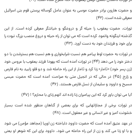
در تورات داستان کشتى گرفتن یعقوب با خدا مطرح شده است. (۴۱)
و حضرت هارون برادر حضرت موسى به عنوان عامل گوساله پرستى قوم بنى اسرائیل
معرفى شده است. (۴۲)
تورات، حضرت یعقوب را حیله گر و دروغگو و خیانتگر معرفى کرده است. از این
گذشته اینگونه وانمود کرده است که مى توان از راه حیله و دروغ منصب بزرگ نبوت را
براى خود و فرزندان خود به دست آورد. (۴۳)
در تورات به حضرت لوط پیامبر هم نسبت شرابخوارى و هم نسبت هم بسترشدن با دو
دختر خود را مى دهد (۴۴) در تورات آمده است که یهودا فرزند یعقوب با عروس خود
(زن پسر خود) «ثامار» زنا کرد و ثامار از این راه حامله شد و دو قلو زایید به نام فارص
و زارح (۴۵) در حالى که در انجیل متى به صراحت آمده است که حضرت عیسى
مسیح و داوود و سلیمان از نسل فارص هستند. (۴۶)
آیا مى توان باور کرد که این پیامبران زنا زاده اند آنهم زناى با محارم؟ ! (۴۷)
در تورات برخى از مجازاتهایى که براى بعضى از گناهان منظور شده است بسیار
خشونت آمیز و غیر انسانى و غیر معقول است. (۴۸)
در عهد عتیق آمده است که حضرت داوود دلباخته زن اوریا (مجاهد مؤمن) مى شود
و با او زنا مى کند و زن از این راه حامله مى شود. داوود براى این که شوهر او یعنى