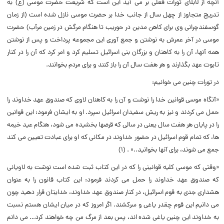
آنچه از لابلاى تورات فعلى بر مى آید این است که شریعت حضرت موسى (ع) به
تدریج متجاوز از چهل سال از جانب خدا بر حضرت موسى نازل شده است (از زمان
گوسفندچرانى وى براى کاهن مدین در حوریب تا هنگام مرگش در زمین مرآب) حضرت
موسى در آخر عمرش به نوشتن و جمع آورى این مجموعه پرداخت و پس از نوشتن
همه آنها، آن را به کاهنان و بزرگان بنى اسرائیل تسلیم کرد و امر کرد که آن را در کنار
تابوت عهد بگذارند و هر هفت سال آن را باز کنند و براى مردم بخوانند.
در تورات چنین مى خوانیم:
«آنگاه موسى قوانین خدا را نوشت و آن را به کاهنان لاوى که صندوق عهد خداوند را
حمل مى کردند و نیز به ریش سفیدان اسرائیل سپرد. او به ایشان فرمود: این قوانین
را در پایان هر هفت سال یعنى در سالى که قرضها بخشیده مى شود، هنگام عید خیمه
ها، که تمام قوم اسرائیل در حضور خداوند در مکانى که او براى عبادت تعیین مى کند
جمع مى شوند، براى آنها بخوانید..» . (۱)
«وقتى که موسى کلیه قوانینى را که در این کتاب ثبت شده است نوشت به لاویانى
که صندوق عهد خداوند را حمل مى کردند فرمود: این کتاب قانون را به عنوان
هشدارى جدى به قوم اسرائیل، در کنار صندوق عهد خداوند، خدایتان قرار دهید چون
مى دانیم این قوم چقدر یاغى و سرکشند. اگر امروز که در میان ایشان هستم نسبت
به خداوند این چنین یاغى شده اند، پس بعد از مرگ من چه خواهند کرد… مى دانم