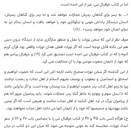
اما در کتاب خرقیال نبى، غیر از این آمده است:
«… نه پسر براى گناهان پدرش مجازات خواهد شد و نه پدر براى گناهان پسرش.
انسان درستکار پاداش خوبى و نیکوکارى خود را خواهد یافت و انسان بدکار نیز به
سزاى اعمال خود خواهد رسید» . (۱۸)
صرف نظر از این که سخن تورات با عقل و منطق سازگارى ندارد از دیدگاه درون دینى
هم این نکته قابل توجه است که اگر تورات فعلى همان تورات واقعى بود قرآن کریم
آنچه را که در کتاب خرقیال نبى آمده است تصدیق نمى کرد (۱۹) و خرقیال پیامبر هم
که خود از تابعان حضرت موسى بود با آن مخالفت نمى کرد.
از این گذشته اگر سخن تورات صحیح باشد لازمه اش این است که حضرت ابراهیم و
اسحاق و اسماعیل و یعقوب و یوسف علیهم السلام از اهل نجات و رحمت نباشند
زیرا به زعم اهل کتاب پدر حضرت ابراهیم از بت پرستان بوده است. و اگر بنابراین باشد
که تا نسل سوم و چهارم به خاطر گناه پدر، مجازات شوند، باید پیامبران مزبور که هم
از پیامبران بزرگ در نزد اهل کتابند از اهل نجات نباشند و طبیعى است که اگر چنین
باشد یهودیها و مسیحیها که خود را از تابعان آنها مى دانند اهل نجات نخواهند بود.
ج) هرگاه کسى باب ۴۵ و ۴۶ از کتاب خرقیال نبى را با مضامین باب ۲۷ و ۲۸ از سفر
اعداد تورات، مقایسه کند به خوبى متوجه مى شود که میان این دو کتاب در بیان