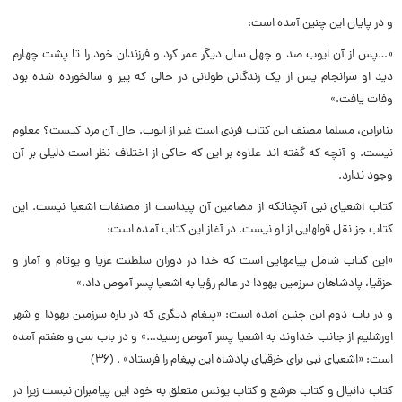
و در پایان این چنین آمده است:
«…پس از آن ایوب صد و چهل سال دیگر عمر کرد و فرزندان خود را تا پشت چهارم
دید او سرانجام پس از یک زندگانى طولانى در حالى که پیر و سالخورده شده بود
وفات یافت.»
بنابراین، مسلما مصنف این کتاب فردى است غیر از ایوب. حال آن مرد کیست؟ معلوم
نیست. و آنچه که گفته اند علاوه بر این که حاکى از اختلاف نظر است دلیلى بر آن
وجود ندارد.
کتاب اشعیاى نبى آنچنانکه از مضامین آن پیداست از مصنفات اشعیا نیست. این
کتاب جز نقل قولهایى از او نیست. در آغاز این کتاب آمده است:
«این کتاب شامل پیامهایى است که خدا در دوران سلطنت عزیا و یوتام و آماز و
حزقیا، پادشاهان سرزمین یهودا در عالم رؤیا به اشعیا پسر آموص داد.»
و در باب دوم این چنین آمده است: «پیغام دیگرى که در باره سرزمین یهودا و شهر
اورشلیم از جانب خداوند به اشعیا پسر آموص رسید…» و در باب سى و هفتم آمده
است: «اشعیاى نبى براى خرقیاى پادشاه این پیغام را فرستاد» . (۳۶)
کتاب دانیال و کتاب هرشع و کتاب یونس متعلق به خود این پیامبران نیست زیرا در