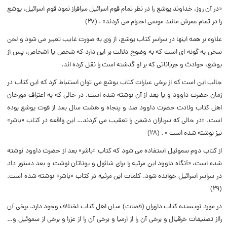
«در آن روز، خداوند یوشع را در نظر تمام قوم اسرائیل سرافراز نمود قوم اسرائیل، یوشع
را در تمام عمرش مانند موسى احترام مى کردند» . (۲۷)
علاوه بر همه اینها در سراسر کتاب یوشع، از وى به صورت غایب تعبیر مى شود و لحن
سخن به گونه اى است که به وضوح دلالت بر این دارد که شخص یا اشخاص، پس از
یوشع، حوادث و جریاناتى که بر او گذشته است را نقل کرده اند.
جالب این است که از برخى عبارات کتاب یوشع مى توان استنباط کرد که این کتاب در
زمان حضرت داوود و یا بعد از آن نوشته شده است. در حالى که به اعتراف مورخان
اهل کتاب ولادت حضرت داوود صد و پنجاه و هشت سال بعد از فوت یوشع بوده
است. «در حالى که سربازان دشمن را تعقیب مى کردند… این واقعه در کتاب «باشر»
نیز نوشته شده است » . (۲۸)
از کتاب دوم سموئیل استفاده مى شود که کتاب «باشر» بعد از حضرت داوود نوشته
شده است، «آنگاه داوود این مرثیه را براى شائول و یوناتان نوشت و بعد دستور داد
در سراسر اسرائیل خوانده شود. کلمات این مرثیه در کتاب «باشر» نوشته شده است.
(۲۹)
در مورد نویسنده کتاب داوران (قضات) میان اهل کتاب اختلاف وجود دارد. برخى آن
رااز تصنیفات خرقیال و برخى آن را از ارمیا و برخى آن را از عزرا و برخى از سموئیل و…