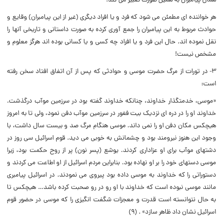
همان پیامبران به همین صورت تعبیر مى کند.
هر خواننده اى مطمئن مى شود که فرد و یا افراد دیگرى (غیر از این پیامبران) وقایع و
حوادث مربوط به این پیامبران را جمع آورى کرده به صورت داستانى و تاریخى آنها را
نقل نموده اند. حال این فرد و یا افراد چه کسى و یا کسانى بوده اند هرگز معلوم و
مشخص نیست!
۳- در تورات از مرگ حضرت موسى و حوادثى که پس از آن اتفاق افتاد سخن رفته
است:
«موسى، خدمتگذار خداوند، چنانکه خداوند گفته بود در سرزمین موآب درگذشت.
خداوند او را در دره اى نزدیک بیت فغور در سرزمین موآب دفن نمود، ولى تا به امروز
هیچکس مکان دفن او را نمى داند. موسى هنگام مرگ صد و بیست سال داشت، با
وجود این هنوز نیرومند بود و چشمانش به خوبى مى دید. قوم اسرائیل سى روز در
دشتهاى موآب براى او عزادارى کردند. یوشع (پسر نون) پر از روح حکمت بود، زیرا
موسى دستهاى خود را بر او نهاده بود. بنابراین مردم اسرائیل از او اطاعت مى کردند و
دستوراتى را که خداوند به موسى داده بود پیروى مى نمودند. در اسرائیل پیامبرى
مانند موسى نبوده است که خداوند با او رو در رو صحبت کرده باشد… هیچکس تا
به حال نتوانسته است قدرت و معجزات شگفت انگیزى را که موسى در حضور قوم
اسرائیل نشان داد ظاهر سازد» . (۹)