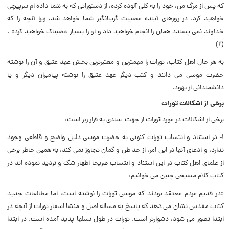
که پس از مرگ من، خود را به کلى آلوده کرده، از دستوراتى که به شما داده ام سرپیچى
خواهید کرد. در روزهاى آینده مصیبت گریبانگیر شما خواهد شد، زیرا آنچه را که
خداوند نمى پسندد همان را انجام خواهید داد و او را بسیار غضبناک خواهید کرد» .
(۲)
به هر حال اهل کتاب، تورات را مهمترین و معتبرترین بخش عهد عتیق و آن را نوشته
حضرت موسى مى دانند و کتب دیگر عهد عتیق را نوشته پیامبران دیگر و یا
دانشمندانى از یهود.
برخى از اشکالات تورات
برخى از اشکالات در مورد تورات از جهت سندى به قرار زیر است:
۱- در استناد و انتساب تورات کنونى به حضرت موسى دلیل واضح و قاطعى وجود
ندارد، و ادعاى آنها در این امر، از حد ظن و گمان تجاوز نمى کند، به همین خاطر برخى
از علماى اهل کتاب در این استناد و انتساب صریحا اظهار شک و تردید نموده اند در
کتاب کلام مسیحى چنین مى خوانیم:
«در قدیم مردم معتقد بودند که موسى تورات را نوشته است، اما مطالعات جدید
کتاب مقدس نشان مى دهد که پاسخ به مساله اصل و منشا اسفار تورات از آنچه در
ابتدا تصور مى شود، دشوارتر است. تورات در طول نسلها پدید آمده است. در ابتدا