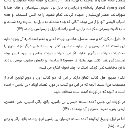
قیمتى خانه خدا را از کوچک تا بزرگ، همه را برداشت و خزانه خانه خداوند را غارت
نمود و همراه گنجهاى پادشاه و درباریان به بابل بود. سپس سپاهیان او خانه خدا را
سوزاندند، حصار اورشلیم را منهدم کردند، تمام قصرها را به آتش کشیدند و همه
اسباب قیمتى آنها را از بین بردند آنانى که زنده ماندند به بابل به اسارت برده شدند و
تا به قدرت رسیدن حکومت پارس، اسیر پادشاه بابل و پسرانش بودند. (۱۳)
۵- دلیل دیگرى که بر سند متصل نداشتن تورات فعلى و عدم اعتماد به آن وجود دارد
این است که در بسیارى از موارد مضامین کتب و رساله هاى دیگر عهد عتیق با
محتویات تورات سازگارى ندارد. اگر این تورات، تورات واقعى و مورد قبول بود،
نویسندگان بقیه کتب عهد عتیق که معمولا از پیامبران و تابعان حضرت موسى بودند
با آن مخالفت نمى کردند. اینک به چند نمونه اشاره مى کنیم:
الف) جمهور اهل کتاب اتفاق دارند بر این که دو کتاب اول و دوم تواریخ ایام از
مصنفات عزرا است. آنچه که در این دو کتاب در مورد تعداد اولاد «بن یامین » آمده
است با آنچه که در تورات آمده است منافات دارد.
در تورات این چنین آمده است: «پسران بن یامین، بالع، باکر، اشبیل، جیرا، نعمان،
ایحى، رش، مفیم، حفیم و آرد بودند» . (۱۴)
اما در اول تواریخ اینگونه آمده است: «پسران بن یامین اینهابودند: بالع، باکر و یدى
ئیل » . (۱۵)