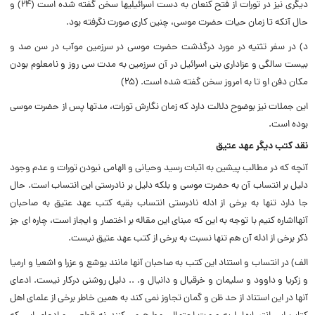
دیگرى نیز در تورات از فتح کنعان به دست اسرائیلیها سخن گفته شده است (۲۴) و
حال آنکه تا زمان حیات حضرت موسى، چنین کارى صورت نگرفته بود.
د) در سفر تثنیه در مورد درگذشت حضرت موسى در سرزمین موآب در سن صد و
بیست سالگى و عزادارى بنى اسرائیل در آن سرزمین به مدت سى روز و نامعلوم بودن
مکان دفن او تا به امروز سخن گفته شده است. (۲۵)
این جملات نیز بوضوح دلالت دارد که زمان نگارش تورات، مدتها پس از حضرت موسى
بوده است.
نقد کتب دیگر عهد عتیق
آنچه که در مطالب پیشین به اثبات رسید وحیانى و الهامى نبودن تورات و عدم وجود
دلیل بر انتساب آن به حضرت موسى و بلکه دلیل بر نادرستى این انتساب است. حال
جا دارد تنها به برخى از ادله نادرستى انتساب بقیه کتب عهد عتیق به صاحبان
آنهااشاره کنیم با توجه به این که مبناى این مقاله بر اختصار و ایجاز است، چاره اى جز
ذکر برخى از ادله آن هم تنها نسبت به برخى از کتب عهد عتیق نیست.
الف) در انتساب و استناد این کتب به صاحبان آنها مانند یوشع و عزرا و اشعیا و ارمیا
و زکریا و داوود و سلیمان و خرقیال و دانیال و. .. دلیل روشنى درکار نیست. ادعاى
آنها در این استناد از حد ظن و گمان تجاوز نمى کند به همین خاطر برخى از علماى اهل