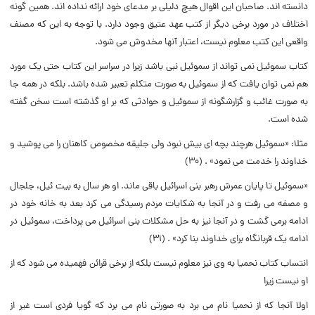
دانسته اند. صاحبان این اقوال هیچ دلیلى بر مدعاى خود ارائه نداده اند. همین گونه
اختلاف در مورد برخى دیگر از کتب عهد عتیق وجود دارد. با توجه به این که مصنف
واقعى این کتب معلوم نیست، اعتبار آنها مخدوش مى شود.
کتاب سموئیل نمى تواند از سموئیل نبى باشد زیرا در سراسر این کتاب حتى یک مورد
هم نمى توان یافت که از سموئیل به صورت متکلم تعبیر شده باشد. بلکه در همه جا
به صورت غائب و گزارشگونه از سموئیل و حوادثى که بر او گذشته است سخن گفته
شده است.
مثلا: «سموئیل هرچند بچه اى بیش نبود ولى جلیقه مخصوص کاهنان را مى پوشید و
خداوند را خدمت مى نمود» . (۳۰)
«سموئیل تا پایان عمرش رهبر بنى اسرائیل باقى ماند. او هر سال به بیت ئیل، جلجال
و مصفه مى رفت و در آنجا به شکایات مردم رسیدگى مى کرد بعد به خانه خود در
ادامه برمى گشت و در آنجا نیز به حل مشکلات بنى اسرائیل مى پرداخت، سموئیل در
ادامه یک قربانگاه براى خداوند بنا کرد» . (۳۱)
انتساب کتاب نحمیا به وى نیز معلوم نیست بلکه از برخى قرائن فهمیده مى شود که از
او نیست زیرا
اولا آنجا که از نحمیا نام مى برد به صورتى نام مى برد که گویا فردى است غیر از