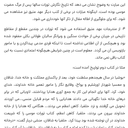
این عبارت به وضوح نشان مى دهد که تاریخ نگارش تورات سالها پس از مرگ حضرت
موسى بوده است. اینگونه عبارات در برخى از کتب دیگر عهد عتیق نیز مشاهده مى
شود. که براى جلوگیرى از اطاله مقال از ذکر آنها خوددارى مى شود.
۴- از مندرجات عهد عتیق استفاده مى شود که تورات در چندین مقطع از مقاطع
تاریخى در جریان برخى از حوادث سنگین و ویرانگر سالیان طولانى بکلى مفقود شده
بود و هیچکس از آن اطلاعى نداشته است تا اینکه فردى مدعى پیداکردن و یا مامور
بازنویسى آن مى گردد. معلوم است در چنین شرایطى هیچگونه اعتمادى نسبت به این
کتاب باقى نمى ماند.
مثلا در کتاب دوم تواریخ آمده است:
«یوشیا در سال هیجدهم سلطنت خود، بعد از پاکسازى مملکت و خانه خدا، شافان
و معسیا شهردار اورشلیم و یوآخ، وقایع نگار را مامور تعمیر خانه خداوند، خداى
خود، کرد. آنها براى انجام این کار به جمع آورى هدایا پرداختند. لاویانى که در برابر
درهاى خانه خدا نگهبانى مى دادند هدایایى را که مردم قبایل منسى…مى آوردند
تحویل مى گرفتند و نزد حلقیا، کاهن اعظم مى بردند… هنگامى که هدایا را از خانه
خداوند بیرون مى بردند، حلقیا، کاهن اعظم، کتاب تورات موسى را که شریعت
خداوند در آن نوشته شده بود پیدا کرد. حلقیا به شافان، منشى دربار گفت: «درخانه
خداوند کتاب تورات را پیدا کرده ام!» و کتاب را به شافان داد. شافان با آن کتاب نزد