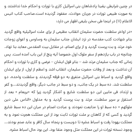
در چنین شرایطى یقینا پادشاهان بنى اسرائیل کارى با تورات و احکام خدا نداشتند و
به صورت طبیعى تورات در جریان حوادث، مفقود گردیده است.صاحب کتاب انیس
الاعلام (۱۱) در اینجا طى سخن بلیغى اظهار مى دارد:
«در اواخر سلطنت حضرت سلیمان انقلاب عظیمى از براى ملت اسرائیلیه واقع گردید
بنابر شهادت کتب مقدسه در نزد ایشان جناب سلیمان به وساوس و اغواى زوجات
خود مرتد و بت پرست گردید و از براى اصنام، در مقابل بیت المقدس معابد بنا نهاد.
چنانچه در باب یازدهم از سفر ملوک اول خصوصا آیه پنج از این باب آمده است. پس
زمانى که جناب سلیمان مرتد شد – بنابر قول ایشان – غرضى و کارى با تورات و احکام
آن نداشت و بعد از وفات حضرت سلیمان، انقلاب اشد و اعظم از اول، از براى ایشان
واقع گردید و اسباط بنى اسرائیل متفرق به دو فرقه گردیدند و سلطنت واحده، دو
سلطنت شد. ده سبط در یک جانب، و دو سبط در جانب دیگر، واقع گردیدند…و کفر
و ارتداد فى مابین این دو سلطنت شایع و آشکار گردید زیرا که «یربعام » بعد از
استقرار بر سریر سلطنت، مرتد و بت پرست گردید و به مدلول «الناس على دین
ملوکهم » ده سبط او را متابعت نمودند و عبادت اصنام در میان این ده سبط شایع
گردید و کسى که از کاهنان بر ملت تورات ثابت بود از این مملکت هجرت نمود و به
مملکت یهودا رفت و اسباط عشره تا دویست و پنجاه سال کافر و عابد صنم بودند…
وجود نسخه تورات در این مملکت مثل وجود عنقا بود. این بود حال اسباط عشره.