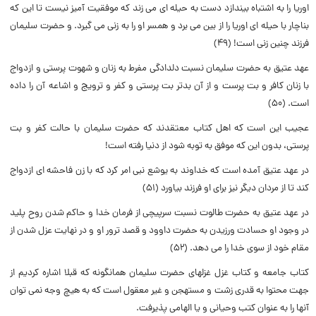
اوریا را به اشتباه بیندازد دست به حیله اى مى زند که موفقیت آمیز نیست تا این که
بناچار با حیله اى اوریا را از بین مى برد و همسر او را به زنى مى گیرد. و حضرت سلیمان
فرزند چنین زنى است! (۴۹)
عهد عتیق به حضرت سلیمان نسبت دلدادگى مفرط به زنان و شهوت پرستى و ازدواج
با زنان کافر و بت پرست و از آن بدتر بت پرستى و کفر و ترویج و اشاعه آن را داده
است. (۵۰)
عجیب این است که اهل کتاب معتقدند که حضرت سلیمان با حالت کفر و بت
پرستى، بدون این که موفق به توبه شود از دنیا رفته است!
در عهد عتیق آمده است که خداوند به یوشع نبى امر کرد که با زن فاحشه اى ازدواج
کند تا از مردان دیگر نیز براى او فرزند بیاورد (۵۱)
در عهد عتیق به حضرت طالوت نسبت سرپیچى از فرمان خدا و حاکم شدن روح پلید
در وجود او حسادت ورزیدن به حضرت داوود و قصد ترور او و در نهایت عزل شدن از
مقام خود از سوى خدا را مى دهد. (۵۲)
کتاب جامعه و کتاب غزل غزلهاى حضرت سلیمان همانگونه که قبلا اشاره کردیم از
جهت محتوا به قدرى زشت و مستهجن و غیر معقول است که به هیچ وجه نمى توان
آنها را به عنوان کتب وحیانى و یا الهامى پذیرفت.