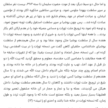
و اما حال دو سبط دیگر: بعد از موت حضرت سلیمان تا سنه ۳۷۲، بیست نفر سلطان
بر سریر سلطنت یهودا جلوس نمود. و مرتدین سلاطین مذکوره اکثر بودند از مؤمنین
ایشان. و عبادت اصنام در عهد رجعام شایع شد و بتها در زیر هر درختى گذاشته و
عبادت کرده شد… پس چون یوشیا بر سریر سلطنت استقرار یافت توبه نصوح نمود.
و توجه تام نمود به ترویج ملت تورات و مساعى جمیله خود را در هدم ارکان کفر بکار
بردند… با همه اینها کسى تورات را ندید و خبرى از او نشنید و وجود نسخه تورات تا
هفده سال از سلطنت یوشیا مثل وجود عنقا بود و در سال هیجدهم از سلطنت
یوشیاى خداشناس، حلقیاى کاهن گفت من نسخه تورات را در بیت المقدس پیدا
کرده ام… این نسخه، محل اعتماد و اعتبار نیست یقینا. چرا که از تقریرات سابقه ما
که همه مطابقند با مضامین کتب مقدسه، معلوم و محقق گردید که بیت الله را دو
بار قبل از عهد آخذ، نهب و غارت کرده بودند و اصنام را در خانه جا داده بودند و
خدام اصنام روزى چند مرتبه بلکه على الدوام داخل بیت الله مى شدند و تا سال
هفدهم از سلطنت یوشیا کسى تورات را ندید و حال آنکه سلطان و امناى او سعى
بلیغ در ترویج ملت تورات داشتند و کاهنان تا سال هفدهم سلطنت یوشیا، داخل
هیکل مى گردیدند، عمله و بنا و نجار و حجار در آن خانه مشغول تعمیر بودند
فعلیهذا بسیار بسیار بعید و بلکه ممتنع است عاده که با وجود کثرت تردد و طول
زمان، که نسخه تورات در خانه خدا باشد و احدى او را نبیند» (۱۲)