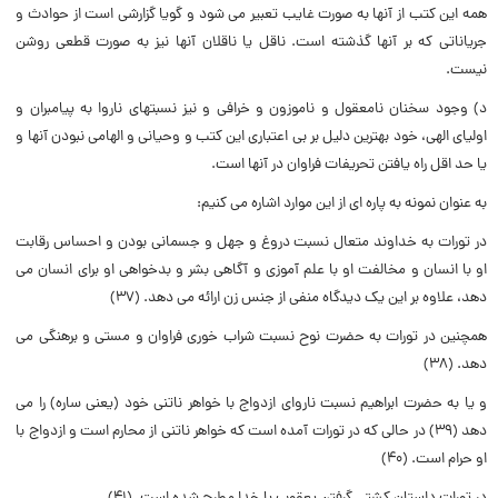
همه این کتب از آنها به صورت غایب تعبیر مى شود و گویا گزارشى است از حوادث و
جریاناتى که بر آنها گذشته است. ناقل یا ناقلان آنها نیز به صورت قطعى روشن
نیست.
د) وجود سخنان نامعقول و ناموزون و خرافى و نیز نسبتهاى ناروا به پیامبران و
اولیاى الهى، خود بهترین دلیل بر بى اعتبارى این کتب و وحیانى و الهامى نبودن آنها و
یا حد اقل راه یافتن تحریفات فراوان در آنها است.
به عنوان نمونه به پاره اى از این موارد اشاره مى کنیم:
در تورات به خداوند متعال نسبت دروغ و جهل و جسمانى بودن و احساس رقابت
او با انسان و مخالفت او با علم آموزى و آگاهى بشر و بدخواهى او براى انسان مى
دهد، علاوه بر این یک دیدگاه منفى از جنس زن ارائه مى دهد. (۳۷)
همچنین در تورات به حضرت نوح نسبت شراب خورى فراوان و مستى و برهنگى مى
دهد. (۳۸)
و یا به حضرت ابراهیم نسبت نارواى ازدواج با خواهر ناتنى خود (یعنى ساره) را مى
دهد (۳۹) در حالى که در تورات آمده است که خواهر ناتنى از محارم است و ازدواج با
او حرام است. (۴۰)