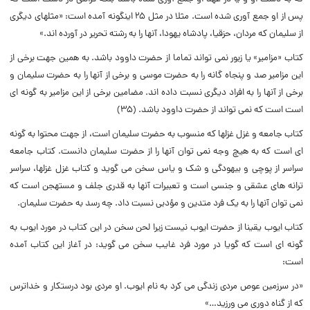
پس از او جمع آورى شده است. مثلا در مثل ۲۵ اینگونه آمده است: «مثلهاى دیگرى
از سلیمان که مردان، حزقیا، پادشاه یهودا، آنها را به رشته تحریر در آورده اند.»
کتاب «مزامیر» یا زبور نمى تواند تماما از حضرت داوود باشد. به همین جهت برخى از
این مزامیر صد و پنجاه گانه را به حضرت موسى و برخى از آنها را به حضرت سلیمان و
برخى از آنها را به افراد دیگرى نسبت داده اند. مضامین برخى از این مزامیر به گونه اى
است است که نمى تواند از حضرت داوود باشد. (۳۵)
کتاب جامعه و غزل غزلها که منسوب به حضرت سلیمان است، از جهت محتوا به گونه
اى است که به هیچ وجه نمى توان آنها را از حضرت سلیمان دانست. کتاب جامعه
سراسر از پوچى و بیهودگى و شک و یاس سخن مى گوید و کتاب غزل غزلها، سراسر
ترانه هاى عشقى و جنسى است و تعبیرات آنها به قدرى جلف و مستهجن است که
نمى توان آنها را به یک فرد متدین و مؤدبى نسبت داد. چه رسد به حضرت سلیمان.
کتاب ایوب یقینا از حضرت ایوب نیست زیرا لحن سخن در این کتاب در مورد ایوب به
گونه اى است که گویا در مورد فرد غایب سخن مى گوید: در آغاز این کتاب آمده
است:
«در سرزمین عوص مردى زندگى مى کرد به نام ایوب. او مردى بود درستکار و خداترس
که از گناه دورى مى ورزید…»