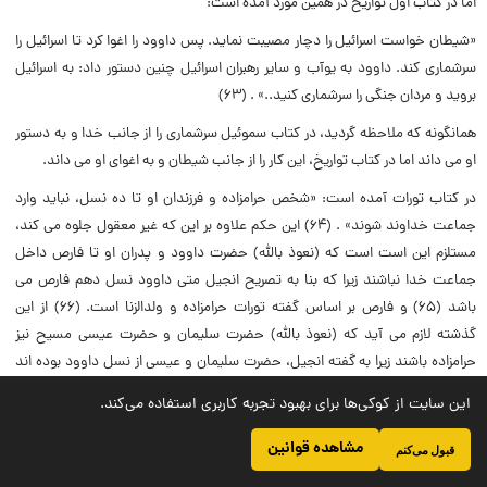
اما در کتاب اول تواریخ در همین مورد آمده است:
«شیطان خواست اسرائیل را دچار مصیبت نماید. پس داوود را اغوا کرد تا اسرائیل را
سرشمارى کند. داوود به یوآب و سایر رهبران اسرائیل چنین دستور داد: به اسرائیل
بروید و مردان جنگى را سرشمارى کنید..» . (۶۳)
همانگونه که ملاحظه گردید، در کتاب سموئیل سرشمارى را از جانب خدا و به دستور
او مى داند اما در کتاب تواریخ، این کار را از جانب شیطان و به اغواى او مى داند.
در کتاب تورات آمده است: «شخص حرامزاده و فرزندان او تا ده نسل، نباید وارد
جماعت خداوند شوند» . (۶۴) این حکم علاوه بر این که غیر معقول جلوه مى کند،
مستلزم این است است که (نعوذ بالله) حضرت داوود و پدران او تا فارص داخل
جماعت خدا نباشند زیرا که بنا به تصریح انجیل متى داوود نسل دهم فارص مى
باشد (۶۵) و فارص بر اساس گفته تورات حرامزاده و ولدالزنا است. (۶۶) از این
گذشته لازم مى آید که (نعوذ بالله) حضرت سلیمان و حضرت عیسى مسیح نیز
حرامزاده باشند زیرا به گفته انجیل، حضرت سلیمان و عیسى از نسل داوود بوده اند
(۶۷) علاوه بر این لازم مى آید که حضرت اسحاق و یعقوب و یوسف و فرزندان آنها
این سایت از کوکی‌ها برای بهبود تجربه کاربری استفاده می‌کند.
داخل در جماعت خدا نباشند زیرا به گفته تورات حضرت ابراهیم با خواهر ناتنى خود
(ساره) ازدواج کرده است و از این راه آن پیامبران بدنیا آمده اند. (۶۸) و در تورات
مشاهده قوانین
قبول می‌کنم
آمده است که خواهر ناتنى از محارم است. (۶۹) از این گذشته لازم مى آید که حضرت