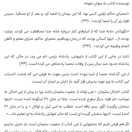
نویسنده کتاب به عنوان نمونه:
«نحمیاى حاکم اولین کسى بود که این پیمان را امضا کرد و بعد از او صدقیا، سپس
افراد زیر آن را امضا کردند» . (۳۲)
«نگهبانان خانه خدا که از انبارهاى کنار دروازه خانه خدا محافظت مى کردند عبارت
بودند از… اینها کسانى بودند که در زمان یویاقیم، نحمیاى حاکم، عذراى معلم و کاهن
انجام وظیفه مى کردند» . (۳۳)
ثانیا در جایى از این کتاب از داریوش، پادشاه پارس نام مى برد. در حالى که این
پادشاه حدود صد سال پس از وفات نحمیا پادشاهى مى کرده است. (۳۴)
از این گذشته نحمیا از انبیا نبوده است بدین جهت به فرض این که صحت انتساب
این کتاب به وى مورد پذیرش قرار گیرد باز دلیلى بر اعتبار آن نیست.
کتاب «امثال سلیمان » نمى تواند از حضرت سلیمان باشد زیرا در برخى از این امثال به
صراحت نام افراد دیگر مطرح شده است. مثلا در مثل ۳۰ اینگونه آمده است: «اینها
سخنان برگزیده آگور، پسر یاقه است خطاب به اینى ئیل و اوکال » و یا در مثل ۳۱
آمده است: «اینها سخنان گزیده اى است که مادر لموئیل پادشاه به او تعلیم داد…»
اگر هم فرض کنیم که بخشهایى از این کتاب از حضرت سلیمان است باز دلیلى نداریم
که به دست او و یا در عهد او جمع آورى شده باشد بلکه قرائنى در دست است که