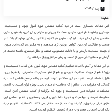
پى نوشت:
اشاره:
این مقاله، جستارى است در باره کتاب مقدس مورد قبول یهود و مسیحیت.
مهمترین پشتوانه هر دین، متونى است که پیروان و متولیان آن دین، به عنوان متون
مقدس بدان ایمان دارند. اینگونه متون هر اندازه از اتقان بیشترى برخوردار باشند بر
صحت و حقانیت آن دین، گواهى روشن ترى میدهند و به عکس هر اندازه این متون،
از جهت سندیت تاریخى و یا دلالت مضمونى، ضعف و خلل بیشترى داشته باشند در
گواهى بر حقانیت آن دین از ضعف و وهن بیشترى رنج خواهند برد.
در این مقاله بر آنیم تا اثبات نماییم کتاب مقدس مورد قبول اهل کتاب (مسیحیت و
یهود) هم از جهت سندیت تاریخى و هم از نظر محتویات مضمونى، به هیچ روى،
قابل اعتماد نیست.آنچه در این مختصر آورده ایم، در واقع پاسخ قاطعى است به
کسانى که مقررات دین اسلام را که برخاسته از متون دینى، بویژه قرآن است، به انحاى
مختلف با مقررات دین مسیحیت و یهود که برگرفته از کتاب مقدس آنان است،
مقایسه نموده و موقعیت و تجربه تلخ دوران قرون وسطایى را که بر اساس این
متون دینى پایه ریزى گردیده بود، به رخ مسلمانانى مى کشند که مقررات آنان بر پایه
یک کتاب آسمانى معتبر و به دور از تحریف، تنظیم گردیده است.