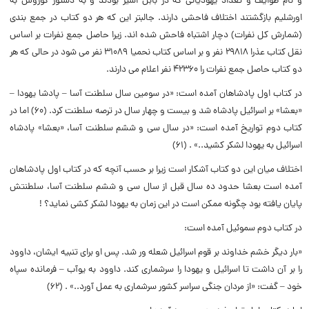
و نام طوایف و تعداد یهودیانى که در بابل اسیر بودند و به دستور کوروش به
اورشلیم بازگشتند اختلاف فاحشى دارند. جالبتر این که هر دو کتاب در جمع بندى
(شمارش کل نفرات) دچار اشتباه فاحش شده اند. زیرا حاصل جمع نفرات بر اساس
نقل کتاب عذرا ۲۹۸۱۸ نفر و بر اساس کتاب نحمیا ۳۱۰۸۹ نفر مى شود در حالى که هر
دو کتاب حاصل جمع نفرات را ۴۲۳۶۰ نفر اعلام مى دارند.
در کتاب اول پادشاهان آمده است: «در سومین سال سلطنت آسا – پادشا یهودا –
«بعشا» بر اسرائیل پادشاه شد و بیست و چهار سال در ترصه سلطنت کرد. (۶۰) اما در
کتاب دوم تواریخ آمده است: «در سال سى و ششم سلطنت آسا، «بعشا» پادشاه
اسرائیل به یهودا لشکر کشید..» . (۶۱)
اختلاف میان این دو کتاب آشکار است زیرا بر حسب آنچه که در کتاب اول پادشاهان
آمده است بعشا حدود ده سال قبل از سال سى و ششم سلطنت آسا، سلطنتش
پایان یافته بود چگونه ممکن است در این زمان به یهودا لشکر کشى نماید؟ !
در کتاب دوم سموئیل آمده است:
«بار دیگر خشم خداوند بر قوم اسرائیل شعله ور شد. پس او براى تنبیه ایشان، داوود
را بر آن داشت تا اسرائیل و یهودا را سرشمارى کند. داوود به یوآب – فرمانده سپاه
خود – گفت: «از مردان جنگى سراسر کشور سرشمارى به عمل آورد..» . (۶۲)