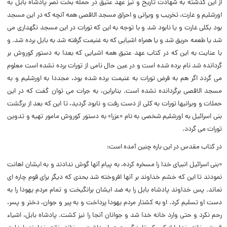
از این گذشته به شهادت تاریخ و نیز عهد عتیق در حمله بخت نصر پادشاه بابل به
اورشلیم و غارت، تخریب و ویرانى و احراق مسجد الاقصى همه آنچه که در این مسجد
بود بکلى غارت و یا نابود شد و با توجه به این که تورات در این مسجد نگهدارى مى
شد یا طعمه حریق شد و یا همراه اشیایى که به غنیمت گرفته شد به بابل برده شد. و
با عنایت به این که در کتاب عهد عتیق همه اشیایى که بعدا به دستور کوروش بر
گردانده شد نام برده شده است و در عین حال نامى از تورات برده نشده است معلوم
مى گردد اگر هم به فرض تورات به غنیمت برده شده بود، مجددا به اورشلیم و به
مسجد الاقصى برگردانده نشده است. بنابراین، به جرات مى توان گفت که در این
حملات و ویرانیها تورات به کلى از دست رفت و نابود گردید، تا این که بعد از برگشت
بنى اسرائیل به اورشلیم شخصى به نام «عزرا» به دستور کوروش مامور تهیه و تدوین
تورات مى گردد.
در کتاب مقدس در این باره چنین آمده است:
«بنى اسرائیل انبیاى خدا را مسخره کرده، به پیام آنها گوش ندادند و به ایشان اهانت
نمودند تا این که خشم خداوند بر آنها افروخته شد بحدى که دیگر براى قوم چاره اى
نماند. پس خداوند پادشاه بابل را به ضد ایشان برانگیخت و تمام مردم یهودا را به
دست او تسلیم کرد. او به کشتار مردم یهودا پرداخت و به پیر و جوان، دختر و پسر،
رحم نکرد و حتى وارد خانه خدا شد و جوانان آنجا را نیز کشت. پادشاه بابل، اشیاء