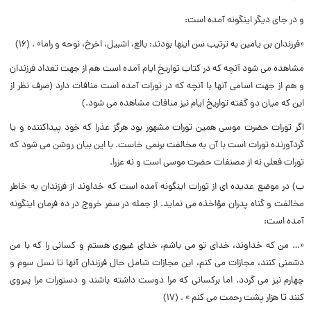
و در جاى دیگر اینگونه آمده است:
«فرزندان بن یامین به ترتیب سن اینها بودند: بالع، اشبیل، اخرخ، نوحه و راما» . (۱۶)
مشاهده مى شود آنچه که در کتاب تواریخ ایام آمده است هم از جهت تعداد فرزندان
و هم از جهت اسامى آنها با آنچه که در تورات آمده است منافات دارد (صرف نظر از
این که میان دو گفته تواریخ ایام نیز منافات مشاهده مى شود.)
اگر تورات حضرت موسى همین تورات مشهور بود هرگز عذرا که خود پیداکننده و یا
گردآورنده تورات است با آن به مخالفت برنمى خاست. با این بیان روشن مى شود که
تورات فعلى نه از مصنفات حضرت موسى است و نه عزرا.
ب) در موضع عدیده اى از تورات اینگونه آمده است که خداوند از فرزندان به خاطر
مخالفت و گناه پدران مؤاخذه مى نماید. از جمله در سفر خروج در ده فرمان اینگونه
آمده است:
«… من که خداوند، خداى تو مى باشم، خداى غیورى هستم و کسانى را که با من
دشمنى کنند، مجازات مى کنم، این مجازات شامل حال فرزندان آنها تا نسل سوم و
چهارم نیز مى گردد. اما برکسانى که مرا دوست داشته باشند و دستورات مرا پیروى
کنند تا هزار پشت رحمت مى کنم » . (۱۷)