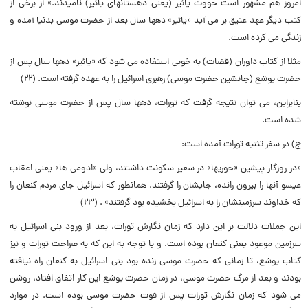
امروز هم مشهور است حووت یائیر (یعنى دهستانهاى یائیر) نامیدند.» از برخى از
کتب دیگر عهد عتیق بر مى آید «یائیر» دهها سال بعد از حضرت موسى بدنیا آمده و
زندگى مى کرده است.
مثلا از کتاب داوران (قضات) به خوبى استفاده مى شود که «یائیر» دهها سال پس از
حضرت یوشع (جانشین حضرت موسى) رهبرى اسرائیل را به عهده گرفته است. (۲۲)
بنابراین، مى توان نتیجه گرفت که تورات، دهها سال پس از حضرت موسى نوشته
شده است.
ج) در سفر تثنیه تورات آمده است:
«در روزگار پیشین «حوریها» در سعیر سکونت داشتند، ولى «ادومى ها» یعنى اعقاب
عیسو آنها را بیرون رانده، جایشان را گرفتند. همانطور که اسرائیل جاى مردم کنعان را
که خداوند سرزمینشان را به اسرائیل بخشیده بود گرفتند» . (۲۳)
این جملات دلالت بر این دارد که زمان نگارش تورات، بعد از ورود بنى اسرائیل به
سرزمین موعود یعنى کنعان بوده است. و با توجه به این که به صراحت تورات و نیز
کتاب یوشع، تا زمانى که حضرت موسى زنده بود بنى اسرائیل به کنعان راه نیافته
بودند و بعد از مرگ حضرت موسى، در زمان حضرت یوشع این کار اتفاق افتاد، روشن
مى شود که زمان نگارش تورات پس از فوت حضرت موسى بوده است. در موارد