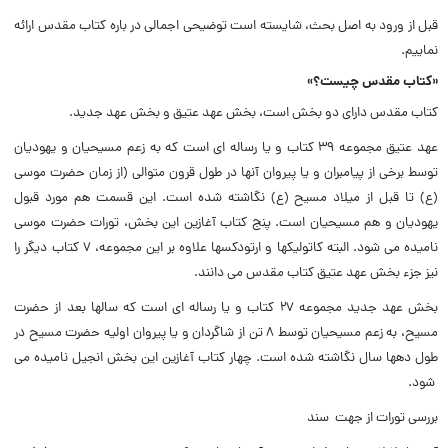
قبل از ورود به اصل بحث، شایسته است توضیحى اجمالى در باره کتاب مقدس ارائه
نماییم.
«کتاب مقدس چیست؟»
کتاب مقدس داراى دو بخش است، بخش عهد عتیق و بخش عهد جدید.
عهد عتیق مجموعه ۳۹ کتاب و یا رساله اى است که به زعم مسیحیان و یهودیان
توسط برخى از پیامبران و یا پیروان آنها در طول قرون متوالى (از زمان حضرت موسى
(ع) تا قبل از میلاد مسیح (ع) نگاشته شده است. این قسمت هم مورد قبول
یهودیان و هم مسیحیان است. پنج کتاب آغازین این بخش، تورات حضرت موسى
نامیده مى شود. البته کاتولیکها و ارتودکسها علاوه بر این مجموعه، ۷ کتاب دیگر را
نیز جزء بخش عهد عتیق کتاب مقدس مى دانند.
بخش عهد جدید مجموعه ۲۷ کتاب و یا رساله اى است که سالها بعد از حضرت
مسیح، به زعم مسیحیان توسط ۸ تن از شاگردان و یا پیروان اولیه حضرت مسیح در
طول دهها سال نگاشته شده است. چهار کتاب آغازین این بخش انجیل نامیده مى
شود.
بررسى تورات از جهت سند