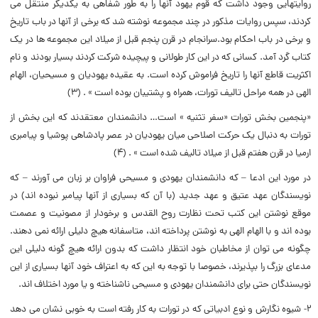
روایتهایى وجود داشت که قوم یهود آنها را به طور شفاهى به یکدیگر منتقل مى
کردند، سپس روایات مذکور در چند مجموعه نوشته شد که برخى از آنها در باب تاریخ
و برخى در باب احکام بود.سرانجام در قرن پنجم قبل از میلاد این مجموعه ها در یک
کتاب گرد آمد. کسانى که در این کار طولانى و پیچیده شرکت کردند بسیار بودند و نام
اکثریت قاطع آنها را تاریخ فراموش کرده است. به عقیده یهودیان و مسیحیان، الهام
الهى در همه مراحل تالیف تورات، همراه و پشتیبان بوده است » . (۳)
«پنجمین بخش تورات «سفر تثنیه » است… دانشمندان معتقدند که این بخش از
تورات به دنبال یک حرکت اصلاحى میان یهودیان در عصر پادشاهى پوشیا و پیامبرى
ارمیا در قرن هفتم قبل از میلاد تالیف شده است » . (۴)
در مورد این ادعا – که دانشمندان یهودى و مسیحى فراوان بر زبان مى آورند – که
نویسندگان عهد عتیق و عهد جدید (با آن که بسیارى از آنها پیامبر نبوده اند) در
موقع نوشتن این کتب تحت نظارت روح القدس و برخودار از مصونیت و عصمت
بوده اند و با الهام الهى به نوشتن پرداخته اند، متاسفانه هیچ دلیلى ارائه نمى دهند.
چگونه مى توان از مخاطبان خود انتظار داشت که بدون ارائه هیچ گونه دلیلى این
مدعاى بزرگ را بپذیرند، خصوصا با توجه به این که به اعتراف خود آنها بسیارى از این
نویسندگان حتى براى دانشمندان یهودى و مسیحى ناشناخته و یا مورد اختلاف اند.
۲- شیوه نگارش و نوع ادبیاتى که در تورات به کار رفته است به خوبى نشان مى دهد