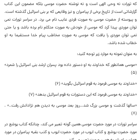
که تورات نه وحى الهى است و نه نوشته حضرت موسى بلکه مضمون این کتاب
گزارشاتى است از تاریخ برخى از پیامبران و نیز وقایعى که بر بنى اسرائیل گذشته است.
و پیوسته از حضرت موسى به صورت فردى غایب نام مى برد. در سراسر تورات نمى
توان موردى پیدا کرد که موسى از خودش به صورت متکلم نام برده باشد و یا حتى
نمى توان موردى را یافت که موسى به صورت مخاطب پیام خدا مستقیما به او
خطاب شده باشد.
به عنوان نمونه به موارد زیر توجه کنید:
«موسى همانطور که خداوند به او دستور داده بود پسران ارشد بنى اسرائیل را شمرد»
(۵)
«خداوند به موسى فرمود به قوم اسرائیل بگوید» (۶)
«خداوند به موسى فرمود که این دستورات به قوم اسرائیل بدهد» (۷)
«سالها گذشت و موسى بزرگ شد…روز بعد موسى به دیدن هم نژادانش رفت..» .
(۸)
سراسر تورات در مورد حضرت موسى همین گونه تعبیر مى کند، چنانکه کتاب یوشع در
مورد حضرت یوشع و کتاب ایوب در مورد حضرت ایوب و کتب بقیه پیامبران در مورد