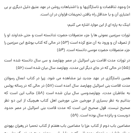
ه) وجود تناقضات و ناسازگاریها و با اشتباهات روشن در عهد عتیق دلیل دیگرى بر بى
اعتبارى آن و یا حداقل راه یافتن تحریفات فراوان در ان است.
اینک به پاره اى از این موارد اشاره مى کنیم:
تورات سرزمین عمونى ها را جزء متصرفات حضرت ندانسته است و حتى خداوند او را
از تصرف آن و ورود به آن منع کرده است (۵۳) در حالى که کتاب یوشع این سرزمین را
جزء متصرفات حضرت موسى دانسته است. (۵۴)
در تورات مدت اقامت بنى اسرائیل در مصر چهارصد و سى سال دانسته شده است
(۵۵) در حالى که در جاى دیگر این مدت، چهارصد سال بیان شده است (۵۶)
همین ناسازگارى در عهد جدید نیز مشاهده مى شود. زیرا در کتاب اعمال رسولان
مدت اقامت بنى اسرائیل چهارصد سال آمده است (۵۷) در حالى که در رساله پولس
به علاطیان مدت، چهارصدوسى سال بیان شده است (۵۸) جالب این است که
بدانیم به نظر بسیارى از مورخین حتى مورخین اهل کتاب هیچیک از این دو نظر
صحیح نیست. قول صحیح این است که مدت قامت بنى اسرائیل در مصر حدود
دویست و پانزده سال بوده است. (۵۹)
مضامین باب دوم از کتاب عزرا با مضامین باب هفتم از کتاب نحمیا در رهبران یهودى