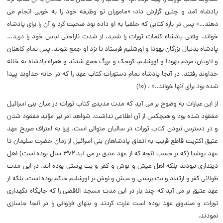
پادشاه آمد و چنین گزارش داد: «ماموران تو وظیفه خود را به خوبى انجام مى
دهند…» پس در باره کتابى که حلقیا به او داده بود صحبت کرد و آن را براى پادشاه
خواند. وقتى پادشاه کلمات تورات را شنید، از شدت ناراحتى لباس خود را درید…
پادشاه بدنبال بزرگان یهودا و اورشلیم فرستاد تا نزد او جمع شوند. پس تمام کاهنان
و لاویان، مردم یهودا و اورشلیم، کوچک و بزرگ جمع شدند و همراه پادشاه به خانه
خداوند رفتند. در آنجا پادشاه تمام دستورات کتاب عهد را که در خانه خداوند پیدا
شده بود براى آنها خواند..» . (۱۰)
از این عبارات به وضوح بر مى آید که مدت مدیدى کتاب تورات در میان بنى اسرائیل
مفقود شده بود و هیچکس از آن اطلاعى نداشت. شواهد امر نیز مؤید مفقود شدن
و در دسترس نبودن کتاب تورات در سالیان متوالى است. زیرا به اعتراف صریح عهد
عتیق اکثریت قاطع قریب به اتفاق پادشاهان بنى اسرائیل از زمان حضرت سلیمان تا
عهد یوشیا (که بر حسب آنچه که از عهد عتیق بر مى آید ۳۷۲ سال بوده است) اهل
دیندارى نبودند بلکه اهل عیش و نوش و کفر و بت پرستى بوده اند. در این مدت
طولانى کفر و ارتداد و بت پرستى و عیش و نوش بر اورشلیم حاکم بوده است. بلکه از
عهد عتیق بر مى آید که چند بار در این مدت مسجد الاقصى را که جایگاه نگهدارى
تورات و صندوق عهد بوده است غارت کردند و بتهاى فراوانى را در آنجا جاسازى
نمودند.