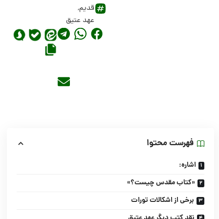
قدیم
,
عهد عتیق
فهرست محتوا
اشاره:
«کتاب مقدس چیست؟»
برخى از اشکالات تورات
نقد کتب دیگر عهد عتیق