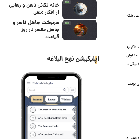
خانه تکانی ذهن و رهایی
از افکار منفی
ت، بلکه
سرنوشت جاهل قاصر و
جاهل مقصر در روز
قیامت
«اگر به
 مداوای
اپلیکیشن نهج البلاغه
لیکن با
شک می پرسد:
بود، او