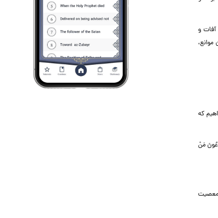
 آفات و
 موانع،
هیم که
نَ مَنْ
 یعنی جامعه نمازخوان، آلوده به معصیت