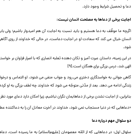
دعا و تحصیل شرایط وجود دارد.
اجابت برخی از دعاها به مصلحت انسان نیست:
اگرچه ما موظّف به دعا هستیم و باید نسبت به اجابت آن هم امیدوار باشیم؛ ولی ب
انسان خیال می کند که سعادت او در اجابت دعاست، در حالی که خداوند از روی آگاه
شود.
در این زمینه، داستان عبرت آمیز و تکان دهنده ثعلبه انصاری که با اصرار فراوان بر خوا
الهی شد، درس بزرگی برای همگان است.[۹]
گاهی جوانی به خواستگاری دختری می رود و جواب منفی می شنود، او التماس و درخواست
زندگی ادامه می دهد. بعد از مدّتی متوجّه می شود که خداوند چه لطف بزرگی به او کرده 
بنابراین، از اجابت نشدن برخی از دعاهایمان نگران نباشیم، زیرا امکان دارد دعای مورد نظر
«دعاهایی که در دنیا مستجاب نمی شود، خداوند در آخرت معادل آن را به دعاکننده عطا می
دو سئوال مهم درباره دعا
سئوال اول: در دعاهایی که از ائمّه معصومان (علیهم‌السلام) به ما رسیده است، دعاه