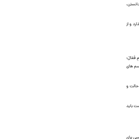
دانستن،
رد و از
 فَقالَ:
 اسم های
حالت و
ت باید
بی برای