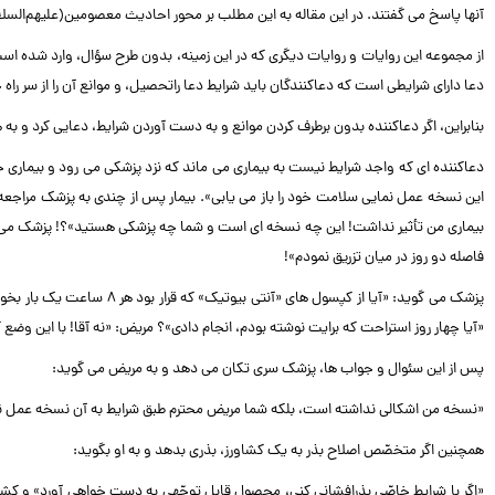
آنها پاسخ می گفتند. در این مقاله به این مطلب بر محور احادیث معصومین(علیهم‌السل
از مجموعه این روایات و روایات دیگری که در این زمینه، بدون طرح سؤال، وارد شده 
دعا دارای شرایطی است که دعاکنندگان باید شرایط دعا راتحصیل، و موانع آن را از سر راه خ
بنابراین، اگر دعاکننده بدون برطرف کردن موانع و به دست آوردن شرایط، دعایی کرد و به
دعاکننده ای که واجد شرایط نیست به بیماری می ماند که نزد پزشکی می رود و بیماری
این نسخه عمل نمایی سلامت خود را باز می یابی». بیمار پس از چندی به پزشک مراجعه 
بیماری من تأثیر نداشت! این چه نسخه ای است و شما چه پزشکی هستید»؟! پزشک می پرسد
فاصله دو روز در میان تزریق نمودم»!
پزشک می گوید: «آیا از کپسول
«آیا چهار روز استراحت که برایت نوشته بودم، انجام دادی»؟ مریض: «نه آقا! با این وضع
پس از این سئوال و جواب ها، پزشک سری تکان می دهد و به مریض می گوید:
«نسخه من اشکالی نداشته است، بلکه شما مریض محترم طبق شرایط به آن نسخه عمل ننم
همچنین اگر متخصّص اصلاح بذر به یک کشاورز، بذری بدهد و به او بگوید:
«اگر با شرایط خاصّی بذرافشانی کنی، محصول قابل توجّهی به دست خواهی آورد» و کشاو