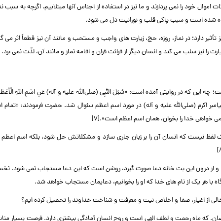
زکات اموال خود را نمی پردازند و ما نیز در استفاده از اجناس آنها مبتلاییم. اگرچه به سبب ن
ده شده است و سبب پاکی قلب و نورانیت دل می شود.
تأثیر دارد؛ در نماز، روزه، حج، زیارت های واجب و مستحب و مانند آن نیز قطعاً اثر می گذا
را نیز سلب می کند و انسان دیگر از قرائت قران و اقامه نماز و مانند آن، لذّت نمی برد.
ه در روایتی آمده است: «سُئِلَ النَّبِی (صلی‌الله علیه و آله) عَنِ اسْمِ اللَّهِ الْأَعْظَمِ
ْمٍ شِئْتَ»؛ از پیامبر اکرم (صلی‌الله علیه و آله) در مورد اسم اعظم سئوال شد. حضرت فرمودند: «تمام
می خواهی خدا را بخوان، همان اسم اعظم است».[۷]
یک لفظ نیست که انسان آن را بر زبان جاری سازد و مشکلاتش حل شود، بلکه اسم اعظم 
 و از درون این بت خانه دعا صورت گیرد، روشن است که این دعا مستجاب نمی شود. نخس
اه با هر یک از نام های خدا که او را بخوانیم، دعایمان مستجاب خواهد شد.
لب خالی از اغیار، صفا و اخلاص نیت و معرفت و شناخت خداوند را تحصیل کرده ایم؟
مضان. که ماه رحمت و لطف الهی است و روح انسان آمادگی بیشتری دارد. فرصت بسیار مناس