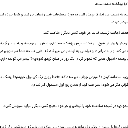
ام) پرداخته شده است.
است، به دست می آید که وعده الهی در مورد مستجاب شدن دعاها بی قید و شرط نبوده اس
ود بردارند.
 هدف اجابت نرسید، نباید جز خود، کسی دیگر را ملامت کند.
 خویش را برای او شرح می دهد، سپس پزشک نسخه ای برایش می نویسد و به او می گوید: 
می کند و با عصبانیت و ناراحتی به او اعتراض می کند که: «این نسخه شما سر سوزنی در
: «آمپول هایی که تجویز کردم، یک روز در میان تزریق نمودی»؟ بیمار می گوید: «آری؛ 
 های «آنتی بیوتیک» که قرار بود هر ۸ ساعت یک بار بخوری، استفاده کردی»؟ مریض جواب می دهد که: «فقط روزی یک کپسول خوردم»! پز
 گرانی مگر می شود استراحت کرد، از همان روز اول مشغول کار شدم».
ودی؛ در نتیجه سلامت خود را نیافتی و جز خود، هیچ کس دیگر را نباید سرزنش کنی».
رز بذرها را بپاشد و حتّی یک دانه هم سبز نشود، بی شک شرایطی که متخصّص بذر گفته 