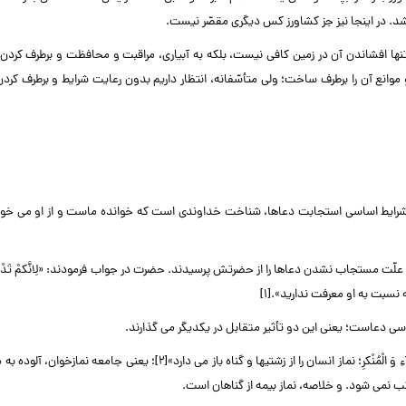
اشد. در اینجا نیز جز کشاورز کس دیگری مقصّر نیست.
که تنها افشاندن آن در زمین کافی نیست، بلکه به آبیاری، مراقبت و محافظت و برطرف کردن
و موانع آن را برطرف ساخت؛ ولی متأسّفانه، انتظار داریم بدون رعایت شرایط و برطرف کردن
ز شرایط اساسی استجابت دعاها، شناخت خداوندی است که خوانده ماست و از او می خوا
علّت مستجاب نشدن دعاها را از حضرتش پرسیدند. حضرت در جواب فرمودند: «لِانَّکمْ تَدْعُو
ه نسبت به او معرفت ندارید».[۱]
ساسی دعاست؛ یعنی این دو تأثیر متقابل در یکدیگر می گذارند.
همان گونه که خداوند در قرآن مجید درباره نماز می فرماید: «انَّ الصَّلاهَ تَنْهی عَنِ الْفَحْشآءِ وَ الْمُنْکرِ؛ نماز انسان را از زشتیها و گناه باز می دارد»[۲]؛
تکب نمی شود. و خلاصه، نماز بیمه از گناهان است.