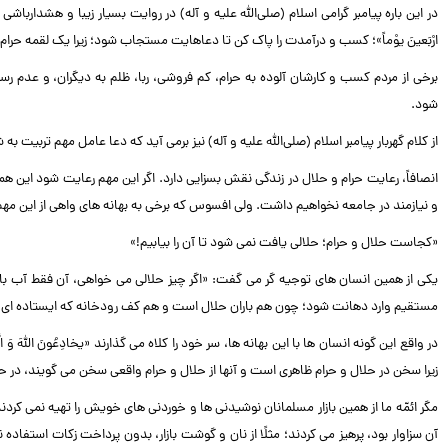
در این باره پیامبر گرامی اسلام (صلی‌الله علیه و آله) در روایت بسیار زیبا و هشدارباشی می فرماید: 
ارْبَعینَ یوْماً»؛ کسب و درآمدت را پاک کن تا دعاهایت مستجاب شود؛ زیرا یک لقمه حرا
برخی از مردم کسب و کارشان آلوده به حرام، کم فروشی، ربا، ظلم به دیگران، و عدم
شود.
از کلام گهربار پیامبر اسلام (صلی‌الله علیه و آله) نیز برمی آید که دعا عامل مهم تربیت به
انصافاً، رعایت حرام و حلال در زندگی نقش بسزایی دارد. اگر این مهم رعایت شود این همه
و نیازمند در جامعه نخواهیم داشت. ولی افسوس که برخی به بهانه های واهی از این مه
«کجاست حلال و حرام؛ حلالی یافت نمی شود تا آن را بیابیم!»
یکی از همین انسان های توجیه گر می گفت: «اگر چیز حلالی می خواهی، آن فقط آب بارا
مستقیم وارد دهانت شود؛ چون هم باران حلال است و هم کف رودخانه که ایستاده ا
زیرا سخن در حلال و حرام ظاهری است و آنها از حلال و حرام واقعی سخن می گویند، در حا
مگر ائمّه ما از همین بازار مسلمانان نوشیدنی ها و خوردنی های خویش را تهیه نمی کردند
آن سزاوار بود، پرهیز می کردند؛ مثلًا از نان و گوشت بازار، بدون پرداخت زکات استفا