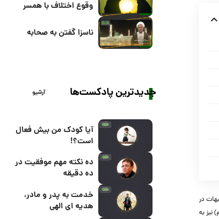
وقوع اختلاف با همسر
ناسزا گفتن به صحابه
جدیدترین پادکست‌ها
آرشیو
آیا کودک من بیش فعال
است؟!
ده نکته مهم موفقیت در
ده دقیقه
خدمت به پدر و مادر،
بهات در
هدیه ای الهی
 نیز به