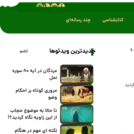
کتابشناسی
چند رسانه‌ای
و
جدیدترین ویدئوها
آرشیو
مردگان در آیه 80 سوره
نمل
مروری کوتاه بر احکام
وضو
تا حالا به موضوع حجاب
از این زاویه نگاه کردید؟!
نکته ای مهم در هنگام