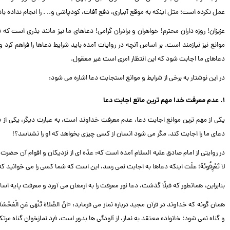
عمل نکرده است؛ مثل اینکه به موقع آبیاری، دفع آفات، کودپاشی و.. . را انجام نداده ب
عزیزان! روزه داران محترم! خواهران و برادران گرامی! دعاهای ما نیز مانند بذری است 
موانع نیز نیازمند است. بر اساس آنچه در روایات آمده باید شرایط دعاها را فراهم کرد 
دعاهای ما اجابت شود که این انتظار امری است غیر معقول.
در این نوشتار به برخی از شرایط و موانع استجابت دعا اشاره می شود:
۱. عدم معرفت خدا مهم ترین مانع اجابت دعا
یکی از مهم ترین موانع اجابت دعا، عدم معرفت خداوند است، به عبارت دیگر، یکی ا
دعای ما را اجابت کند. مگر می شود انسان از کسی چیزی بخواهد که او را نشناسد؟!
در روایتی از امام صادق علیه السلام آمده است که: عدّه ای از نزدیکان و اقوام آن حضرت 
لا تَعْرِفُونَهُ؛ علّت اینکه دعاها به اجابت نمی رسد، این است که شما کسی را می خوانید ک
بنابراین، همانطور که قبلًا گذشت، دعا نور معرفت را به ارمغان می آورد و معرفت پایه ا
و گناه نمی شود؛ خانواده معتقد به نماز، از آلودگی ها بدور است، فرد نمازخوان گناه مر