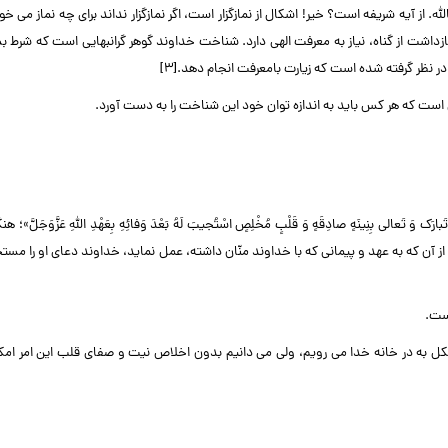
ه. از آیه شریفه است؟ خیر! اشکال از نمازگزار است، اگر نمازگزار نداند برای چه نماز می خوا
ا بازداشت از گناه، نیاز به معرفت الهی دارد. شناخت خداوند گوهر گرانبهایی است که شرط بس
در نظر گرفته شده است که زیارت بامعرفت انجام دهد.[۳]
است که هر کس باید به اندازه توان خود این شناخت را به دست آورد.
الی بِنِینَهٍ صادِقَهٍ وَ قَلْبٍ مُخْلِصٍ اسْتُجیبَ لَهُ بَعْدَ وَفائِهِ بِعَهْدِ اللَّهِ عَزَّوَجَلَّ»؛ 
 از آن که به عهد و پیمانی که با خداوند منّان داشته، عمل نماید، خداوند دعای او را مس
ست.
ل به در خانه خدا می رویم، ولی می دانیم بدون اخلاص نیت و صفای قلب این امر امکا