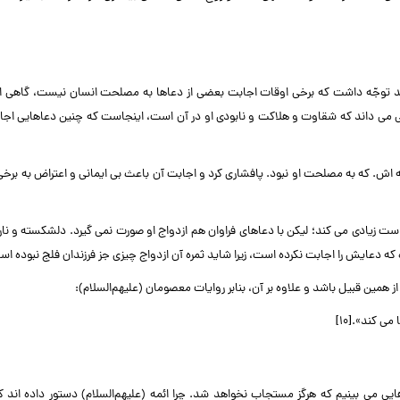
اید توجّه داشت که برخی اوقات اجابت بعضی از دعاها به مصلحت انسان نیست، گاهی از
ی می داند که شقاوت و هلاکت و نابودی او در آن است، اینجاست که چنین دعاهایی اجا
سته اش. که به مصلحت او نبود. پافشاری کرد و اجابت آن باعث بی ایمانی و اعتراض به برخی
 زیادی می کند؛ لیکن با دعاهای فراوان هم ازدواج او صورت نمی گیرد. دلشکسته و نا
که دعایش را اجابت نکرده است، زیرا شاید ثمره آن ازدواج چیزی جز فرزندان فلج نبوده اس
 از همین قبیل باشد و علاوه بر آن، بنابر روایات معصومان (علیهم‌السلام):
 کند».[۱۰]
ایی می بینیم که هرگز مستجاب نخواهد شد. چرا ائمه (علیهم‌السلام) دستور داده اند 