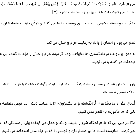
«اطِبْ کسْبَک تُسْتَجابُ دَعْوَتُک؛ فَانَّ الرَّجُلَ یرْفَعُ الی فیهِ حَراماً فَما تُسْتَجابُ لَهُ 
م باعث می شود که دعا تا چهل روز مستجاب نشود.[۵]
 رسیدگی به وجوهات شرعی است. با این وضعیت دعا می کنند و توقّع دارند دعاهایشان 
 شمار می رود و انسان را وادار به رعایت حرام و حلال می کند.
 دعوا و پرونده در دادگستری ها نخواهد بود. اگر مردم حرام و حلال را مراعات کنند، این ه
م غفلت می کنند و می گویند:
ن است آن هم در وسط رودخانه هنگامی که باران باریدن گرفت دهانت را باز کنی تا قطرا
ی ملک غصبی نیست!».
در واقع این گونه انسان ها با این بهانه ها، سر خود را کلاه می گذارند «یخادِعُونَ اللَّهَ وَ الَّذینَ آمَنُوا وَ ما یخْدَعُونَ الَّا انْفُسَهُم وَ ما یشْعُرُونَ»[۶] به ع
لی که ما مأموریم به ظاهر عمل کنیم.
؟! در عین این که ظاهر احکام شرع را پایبند بودند و عمل می کردند؛ ولی از مسائلی که اح
ده نمی کردند. شایسته است ما نیز مقدار نان و گوشتی را که در یک سال استفاده می کنیم،