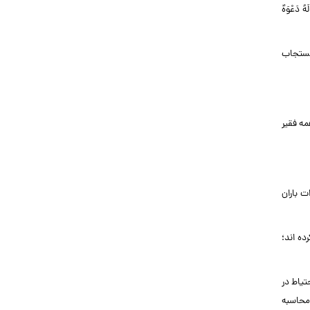
دَعْوَهٌ
مستجاب
مه فقیر
ت باران
بارت دیگر، آنها نوعی مغالطه کرده اند؛
تیاط در
 محاسبه