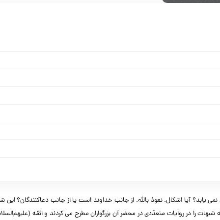
ی یابد؟ آیا اشکال. نعوذ بالله. از جانب خداوند است یا از جانب دعاکنندگان؟ این ش
 شبهات را در روایات متعدّدی در محضر آن بزرگواران مطرح می کردند و ائمّه (علیهم‌السلام)