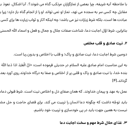
با ملاحظه آیه شریفه، چرا بعضی از نمازگزاران مرتکب گناه می شوند؟. آیا اشکال. نعوذ بالل
مقابل چه کسی سر به سجده می نهد، نماز او نمی تواند او را از انجام گناه باز دارد؛ زیر
عبادت ها است، بلکه شرط زیارات نیز می باشد؛ چه اینکه آثار و ثواب زیارت ها برای کسی 
بنابراین، شرط اوّل اجابت دعا، شناخت صفات جلال و جمال و فعل و اسماء الله الحسنی 
۲. نیت صادق و قلب مخلص
دومین شرط اجابت دعا، نیت صادق و پاک؛ و قلب با اخلاص و بدون ریا است.
به این مناسبت امام صادق علیه السلام در حدیثی فرموده است: «انَّ الْعَبْدَ اذا دَعا اللَّهَ تَبارَک وَ تَع
بنده خدا، با نیت صادق و پاک و قلبی پر از اخلاص و صفا به درگاه خداوند روی آورد بعد
گرداند.[۴]
عمل به عهد و پیمان خداوند. که همان صفای دل و اخلاص نیت است. شرط قبولی دعا
باید توجّه داشت که چگونه دعا انسان را تربیت می کند. برای قضای حاجت و حل مشک
نیست به همین جهت باید در پی خودسازی و تربیت خود باشیم.
۳. غذای حلال شرط مهم و سخت اجابت دعا