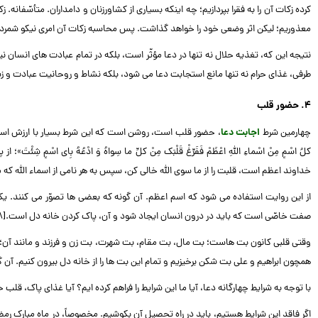
کرده زکات آن را به فقرا بپردازیم؛ چه اینکه بسیاری از کشاورزنان و دامداران. متأسّفانه. 
معذوریم؛ لیکن اثر وضعی خود را خواهد گذاشت. پس محاسبه زکات آن امری نیکو شمر
نتیجه این که، تغذیه حلال نه تنها در دعا مؤثّر است، بلکه در تمام عبادت های انسان نیز 
طرفی، غذای حرام نه تنها مانع استجابت دعا می شود، بلکه نشاط و روحانیت عبادت و زیارت 
۴. حضور قلب
چهارمین شرط
اجابت دعا
، حضور قلب است، روشن است که این شرط بسیار با ارزش است؛ چه این ک
کلُ اسْمٍ مِنْ اسْماءِ اللَّهِ اعْظَمْ فَفَرِّغْ قَلْبَک مِنْ کلِّ ما سِواهُ وَ ادْعُهُ بِای اس
خداوند اعظم است، قلبت را از ما سوی الله خالی کن، سپس به هر نامی از اسماء الله که 
از این روایت استفاده می شود که اسم اعظم. آن گونه که بعضی ها تصوّر می کنند. 
صفت خاصّی است که باید در درون انسان ایجاد شود و آن، پاک کردن خانه دل است.[۸]
وقتی قلبی کانون بت هاست؛ بت مال، بت مقام، بت شهرت، بت زن و فرزند و مانند آن؛
همچون ابراهیم و علی بت شکن برخیزیم و تمام این بت ها را از خانه دل بیرون کنیم. آن گ
با توجه به شرایط چهارگانه دعا، آیا ما این شرایط را فراهم کرده ایم؟ آیا غذای پاک، ق
اگر فاقد این شرایط هستیم، باید در راه تحصیل آن بکوشیم. مخصوصاً، در ماه مبارک ر