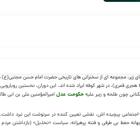
ی زیر، مجموعه ای از سخنرانی های تاریخی حضرت امام حسن مجتبی(ع) 
که در حساس ترین مقطع تاریخ اسلام، یعنی پیش از آغاز جنگ جمل (۳۶ هجری قمری)، در شهر کوفه ایراد شده اند. این دوران، نخستین روی
حکومت عدل
نانی چون طلحه و زبیر علیه
امیرالمؤمنین علی بن ابی طال
اجتماعی پیچیده اش، نقشی تعیین کننده در سرنوشت این نبرد داشت. ب
انه حفظ بی طرفی و فتنه پرهیزانه، سیاست «تخذیل» (بازداشتن مردم از