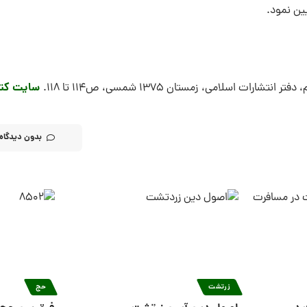
یین نمود.
سایت کتا
 اسلامی، زمستان ۱۳۷۵ شمسی، ص114 تا 118.
بدون دیدگاه
زرتشت
حج