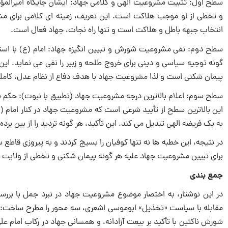
سطح اول: تثبیت مشروعیت الهی و کلامی جهاد: ایشان جایگاه امیرالمؤمن
و تخطی از او موجب هلاکت است. این تعریف، زمینه ای کلامی برای مش
انتخاب جبهه باطل و هلاکت است و تنها راه نجات، جهاد فعال است.
سطح دوم: نفی مشروعیت شورش و تبیین انگیزه جهاد: امام (ع) با استن
گونه توجیه سیاسی و دینی برای خروج طلحه و زبیر را نفی می نماید. این
پیمان شکنی است و لذا مشروعیت جهاد با هدف دفاع از نظام عدل، کاملاً
سطح سوم: اعلام بالاترین درجه مشروعیت جهاد (تطبیق با نبوت): حکم ن
این بالاترین سطح از تأیید شرعی است که مشروعیت جهاد در کنار امام (ع) 
به یک فریضه الهی تبدیل می کند. این تأکید، هر گونه تردید را از بین برده
در نتیجه، این خطبه ها نه تنها کوفیان را بسیج کردند و به پیروزی قاطع س
برای تبیین مشروعیت جهاد علیه هر گونه پیمان شکنی و تخطی از ولایت ح
جمع بندی
در این نوشتار، به اختصار موضوع مشروعیت جهاد در نبرد جمل با برر
مقابله با سیاست «تخذیل» ابوموسی اشعری، سه محور را مطرح ساخت: م
شورش ناکثین با تأکید بر بیعت آزادانه، و همسانی جهاد در رکاب امام عل