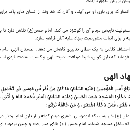
ن بر زنان تفوق دارند».
نصار که برای یاری او می آیند، و آنان که خداوند از انسان های پاک برای
سئولیت تاریخی مردم آن را گوشزد می کند. امام حسن(ع) تلاش دارد تا با
را برای اثبات مشروعیت جهاد علیه آنان فراهم سازد.
 اختلاف کلامی به یک خطای تدبیری کاهش می دهد. اطمینان الهی امام مب
 فهماند که یاری کردن، شرط دریافت نصرت الهی و کسب سعادت فردی است
د الهی
َا بَلَغَ أَمِيرَ الْمُؤْمِنِينَ (عَلَيْهِ السَّلَامُ) مَا كَانَ مِنْ أَمْرِ أَبِي مُوسَى فِي تَخْذِيلِ
َّا دَخَلُوا الْمَسْجِدَ صَعِدَ الْحَسَنُ (عَلَيْهِ السَّلَامُ) الْمِنْبَرَ فَحَمِدَ اللَّهَ وَ أَثْنَى عَ
 بَابُ هُدًى، فَمَنْ دَخَلَهُ اهْتَدَى، وَ مَنْ خَالَفَهُ تَرَدَّى؛
(ع) خبر رسید که ابوموسی اشعری مردم کوفه را از یاری امام برحذر می 
 که داخل مسجد شدند، امام حسن (ع) بالای منبر رفت و چنین فرمود: ای 