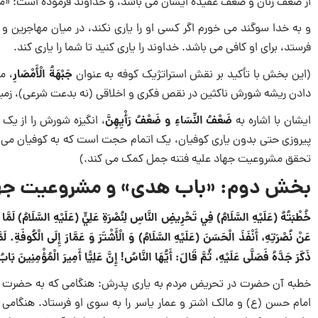
از ضعف زنان و ضعف عقیده ایشان می باشد، و خداوند فرموده است: «مردا
و به خدا سوگند می خورم اگر کسی او را یاری نکند، در میان مهاجرین و ا
فرستد، برای او کافی می باشد. خداوند را یاری کنید تا شما را یاری کند.
جَبْهَةُ الْأَمْصَارِ
(این بخش با تأکید بر نقش استراتژیک کوفه به عنوان
، م
دادن ریشه شورش ناکثین در نقص فکری و اخلاقی (نه بدعت شرعی)، زمینه 
ضَعْفُ النِّسَاءِ و ضَعْفُ رَأْيِهِنَّ
ایشان با اشاره به
، انگیزه شورش را از یک
پیروزی حتی بدون یاری کوفیان، یک اتمام حجت است که به کوفیان می
تحقق مشروعیت جهاد علیه فتنه جمل کمک می کند.)
بخش دوم: «باب هدی» و مشروعیت جها
خُطْبَتُهُ (عَلَيْهِ السَّلَامُ) فِي تَحْرِيضِ النَّاسِ لِنُصْرَةِ عَلِيٍّ (عَلَيْهِ السَّلَامُ) لَمّ
عَنْ نُصْرَتِهِ، أَنْفَذَ الْحَسَنَ (عَلَيْهِ السَّلَامُ) وَ الْأَشْتَرَ وَ عَمَّارَ إِلَى الْكُوفَةِ.
لَم
ذَكَرَ جَدَّهُ فَصَلَّى عَلَيْهِ، ثُمَّ قَالَ: أَيُّهَا النَّاسُ! إِنَّ عَلِيًّا أَمِيرَ الْمُؤْمِنِينَ
خطبه آن حضرت در تحریض مردم به یاری پدرش: هنگامی که به حضرت علی 
امام حسن (ع) و مالک اشتر و عمار یاسر را به سوی او فرستاد. هنگامی