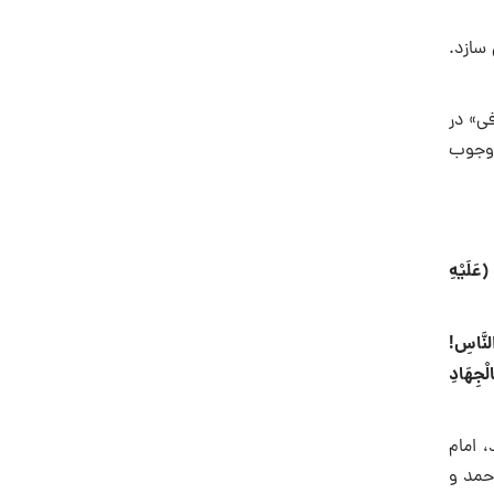
 سازد.
ی» در
م وجوب
(عَلَيْهِ
النَّاسِ!
لْجِهَادِ
 امام
حمد و