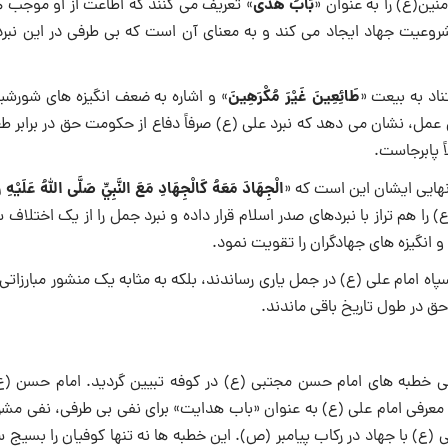
بَابُ هُدًى
ین(ع) را به عنوان «
» تعریف می کنند که اطاعت از او موجب 
روعیت جهاد ایجاد می کند و به معنای آن است که بی طرفی در این نبرد
طَائِعِينَ غَيْرَ مُكْرَهِينَ
اد به بیعت «
» و اشاره به ضعف انگیزه های شورشیا
 عمل، نشان می دهد که نبرد علی (ع) صرفاً دفاع از حکومت حق در برابر ط
 پابرجاست.
الْجِهَادَ مَعَهُ كَالْجِهَادِ مَعَ النَّبِيِّ صَلَّى اللَّهُ عَلَيْهِ و
هایی ایشان این است که «
را هم تراز با نبردهای صدر اسلام قرار داده و نبرد جمل را از یک اختلاف
 و انگیزه های جهادگران را تقویت نمود.
پاه امام علی (ع) در جمل یاری رساندند، بلکه به مثابه یک منشور مبارزاتی
ق در طول تاریخ باقی ماندند.
سی خطبه های امام حسن مجتبی (ع) در کوفه تبیین گردید. امام حسن (ع)
عرفی امام علی (ع) به عنوان «باب هدایت» برای نفی بی طرفی، نفی مش
ی (ع) با جهاد در رکاب پیامبر (ص). این خطبه ها نه تنها کوفیان را بسیج