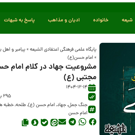
شیعه
خانواده
ادیان و مذاهب
پاسخ به شبهات
پایگاه علمی فرهنگی اعتقادی الشیعه
»
پیامبر و اهل 
»
امام حسن(ع)
مشروعیت جهاد در کلام امام ح
مجتبی (ع)
1404-12-14
295 بازدید
جنگ جمل
,
جهاد
,
امام حسن (ع)
,
طلحه
,
خطبه ه
امام حسن