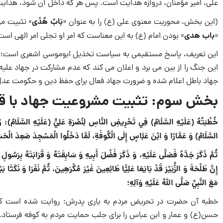
علی، امیر مؤمنان، دروازه هدایت است. پس هر که داخل آن شود، هدایت
بَابُ هُدًى
(این بخش، محوریت معنوی علی (ع) را به عنوان «
» تثبیت می
باب هدی
«
» بودن امام (ع) به این معناست که امر او تجلی امر الهی است
این تعریف، پاسخ مستقیمی به سیاست تخذیل ابوموسی اشعری است؛ زیرا
این جنگ را از بین می برد و اعلان می کند که عدم مشارکت در جهاد علیه
جهاد باطل اعلام شده و ضرورت جهاد فعال برای حفظ دین و حکومت عدل،
بخش سوم: تثبیت مشروعیت جهاد با قی
خُطْبَتُهُ (عَلَيْهِ السَّلَامُ) فِي تَحْرِيضِ النَّاسِ لِنُصْرَةِ عَلِيٍّ (عَلَيْهِ السَّلَامُ):
ر
السَّلَامُ) وَ عَمَّارًا وَ ابْنَ عَبَّاسٍ إِلَى الْكُوفَةِ، لَمَّا دَخَلُوا الْمَسْجِدَ صَعِدَ الْحَسَنُ 
ثُمَّ ذَكَرَ جَدَّهُ فَصَلَّى عَلَيْهِ، وَ ذَكَرَ فَضْلَ أَبِيهِ وَ سَابِقَتَهُ وَ قَرَابَتَهُ بِرَسُولِ ا
إِنَّ طَلْحَةَ وَ الزُّبَيْرَ قَدْ بَايَعَا عَلِيًّا طَائِعِينَ غَيْرَ مُكْرَهِينَ، ثُمَّ نَفَرَا وَ نَكَ
مَعَ النَّبِيِّ صَلَّى اللَّهُ عَلَيْهِ وَآلِهِ؛
خطبه آن حضرت در تحریض مردم به یاری پدرش: روایت شده است که هن
حسن(ع) و عمار و ابن عباس را برای جلب حمایت مردم به کوفه فرستاد