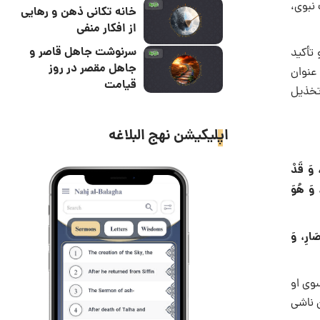
نبوی،
خانه تکانی ذهن و رهایی
از افکار منفی
سرنوشت جاهل قاصر و
 تأکید
جاهل مقصر در روز
 عنوان
قیامت
تخذیل
اپلیکیشن نهج البلاغه
، وَ قَدْ
، وَ هُوَ
صَارِ، وَ
سوی او
 ناشی