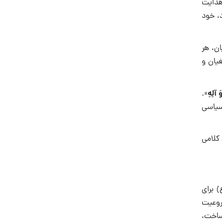
هدایت
، خود
ن، هر
غیان و
َ آلِهِ
».
 سیاسی
 کلامی
 برای
روعیت
 ساخت،