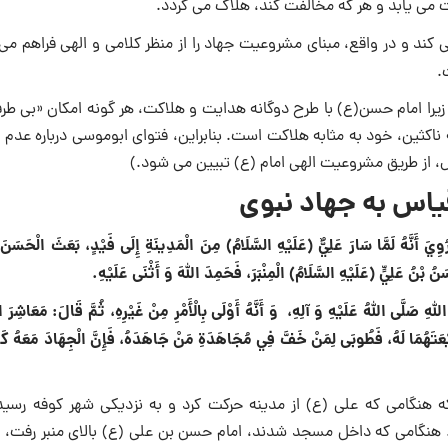
 می یابد و هر که مخالفت کند، هلاک می گردد.
 کند و در واقع، مبنای مشروعیت جهاد را از منظر کلامی و الهی فراهم می
.
 امام حسن(ع) با طرح دوگانه هدایت و هلاکت، هر گونه امکان «بی طرف
 ناکثین، خود به مثابه هلاکت است. بنابراین، فتوای ابوموسی درباره عد
 از طریق مشروعیت الهی امام (ع) تبیین می شود.)
اس به جهاد نبوی
ُوِيَ أَنَّهُ لَمَّا سَارَ عَلِيٌّ (عَلَيْهِ السَّلَامُ) مِنَ الْمَدِينَةِ إِلَى فَيْدٍ، بَعَثَ الْحَسَنَ 
بْنُ عَلِيٍّ (عَلَيْهِ السَّلَامُ) الْمِنْبَرَ، فَحَمِدَ اللَّهَ وَ أَثْنَى عَلَيْهِ.
للَّهِ صَلَّى اللَّهُ عَلَيْهِ وَ آلِهِ،
وَ أَنَّهُ أَوْلَى بِالْأَمْرِ مِنْ غَيْرِهِ، ثُمَّ قَالَ: مَعَاشِرَ 
ثَا بَيْعَتَهُمَا لَهُ، فَطُوبَى لِمَنْ خَفَّ فِي مُجَاهَدَةِ مَنْ جَاهَدَهُ، فَإِنَّ الْجِهَادَ مَعَهُ كَا
گامی که علی (ع) از مدینه حرکت کرد و به نزدیکی شهر کوفه رسید،
. هنگامی که داخل مسجد شدند، امام حسن بن علی (ع) بالای منبر رفت، 