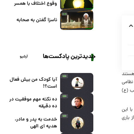
وقوع اختلاف با همسر
ناسزا گفتن به صحابه
جدیدترین پادکست‌ها
آرشیو
هستند
آیا کودک من بیش فعال
ارویی نظامی
است؟!
ب (ع)
ده نکته مهم موفقیت در
ده دقیقه
ا این
 یاری
خدمت به پدر و مادر،
هدیه ای الهی