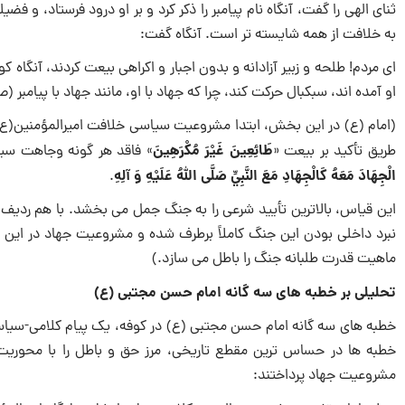
ثنای الهی را گفت، آنگاه نام پیامبر را ذکر کرد و بر او درود فرستاد، و ف
به خلافت از همه شایسته تر است. آنگاه گفت:
ای مردم! طلحه و زبیر آزادانه و بدون اجبار و اکراهی بیعت کردند، آنگاه ک
او آمده اند، سبکبال حرکت کند، چرا که جهاد با او، مانند جهاد با پیامبر 
(امام (ع) در این بخش، ابتدا مشروعیت سیاسی خلافت امیرالمؤمنین(ع) 
طَائِعِينَ غَيْرَ مُكْرَهِينَ
طریق تأکید بر بیعت «
» فاقد هر گونه وجاهت سیاس
الْجِهَادَ مَعَهُ كَالْجِهَادِ مَعَ النَّبِيِّ صَلَّى اللَّهُ عَلَيْهِ وَ آلِهِ
.
این قیاس، بالاترین تأیید شرعی را به جنگ جمل می بخشد. با هم ردیف قرا
نبرد داخلی بودن این جنگ کاملاً برطرف شده و مشروعیت جهاد در این جب
ماهیت قدرت طلبانه جنگ را باطل می سازد.)
تحلیلی بر خطبه های سه گانه امام حسن مجتبی (ع)
خطبه های سه گانه امام حسن مجتبی (ع) در کوفه، یک پیام کلامی-سیاس
خطبه ها در حساس ترین مقطع تاریخی، مرز حق و باطل را با محوریت 
مشروعیت جهاد پرداختند: