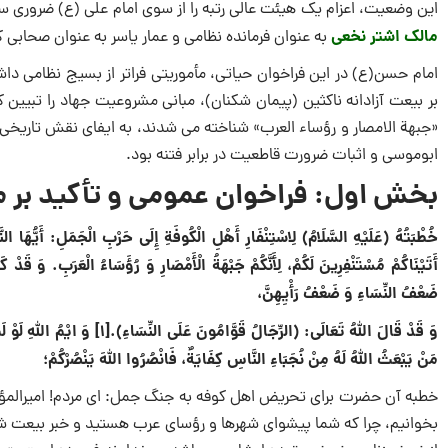
این وضعیت، اعزام یک هیئت عالی رتبه را از سوی امام علی (ع) ضروری 
مالک اشتر نخعی
به عنوان فرمانده نظامی و عمار یاسر به عنوان صحابی 
امام حسن(ع) در این فراخوان حیاتی، مأموریتی فراتر از بسیج نظامی داش
بر بیعت آزادانه ناکثین (پیمان شکنان)، مبانی مشروعیت جهاد را تبیین 
«جبهة الامصار و رؤساء العرب» شناخته می شدند، به ایفای نقش تاریخی
ابوموسی و اثبات ضرورت قاطعیت در برابر فتنه بود.
بخش اول: فراخوان عمومی و تأکید بر 
خُطْبَتُهُ (عَلَيْهِ السَّلَامُ) لِاسْتِنْفَارِ أَهْلِ الْكُوفَةِ إِلَى حَرْبِ الْجَمَلِ:
أَيُّهَا ال
أَتَيْنَاكُمْ مُسْتَنْفِرِينَ لَكُمْ، لِأَنَّكُمْ جَبْهَةُ الْأَمْصَارِ وَ رُؤَسَاءُ الْعَرَبِ. وَ قَدْ
ضَعْفُ النِّسَاءِ وَ ضَعْفُ رَأْيِهِنَّ،
وَ قَدْ قَالَ اللَّهُ تَعَالَى: ﴿الرِّجَالُ قَوَّامُونَ عَلَى النِّسَاءِ﴾.[1]
وَ ايْمُ اللَّهِ لَوْ 
مَنْ يَبْعَثُ اللَّهُ لَهُ مِنْ نُجَبَاءِ النَّاسِ كِفَايَةٌ، فَانْصُرُوا اللَّهَ يَنْصُرْكُمْ؛
خطبه آن حضرت برای تحریض اهل کوفه به جنگ جمل: ای مردم! امیرالمؤمنی
بخوانیم، چرا که شما پیشوای شهرها و رؤسای عرب هستید و خبر بیعت ش