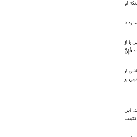
نکه او
رزه با
را از
فَإِنَّ
ت:
اشی از
نی بر
. این
تثبیت