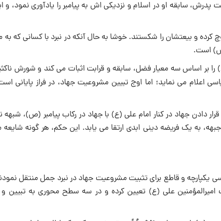
ضیلت پدرش، سابقه او در اسلام و نزدیکی اش به پیامبر را یادآوری نمود، و ای
وچ کرده و بیعتشان را شکستند. خوشا به حال آنکه در نبرد با کسانی که به مبا
(ص) است.
را بر اساس سه معیار فضل، سابقه و قرابت اثبات می کند و شورش ناکثین 
ی اعلام می نماید؛ اما اوج تبیین مشروعیت جهاد، در فراز پایانی اس
ر دادن جهاد در کنار امام علی (ع) با جهاد در رکاب پیامبر (ص)، شبهه ن
هه، به یک فریضه دینی ابدی ارتقا می یابد. این حکم، هر گونه شایعه مب
ی یکپارچه و قاطع برای تثبیت مشروعیت جهاد در نبرد جمل منتقل نمودند
امیرالمؤمنین علی (ع) تعیین کرده و در سه سطح محوری به تبیین و 