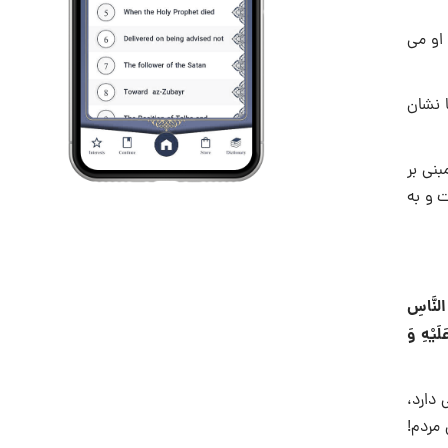
 او می
 نشان
نی بر
 و به
 النَّاسِ
لَيْهِ وَ
دارد،
مردم!