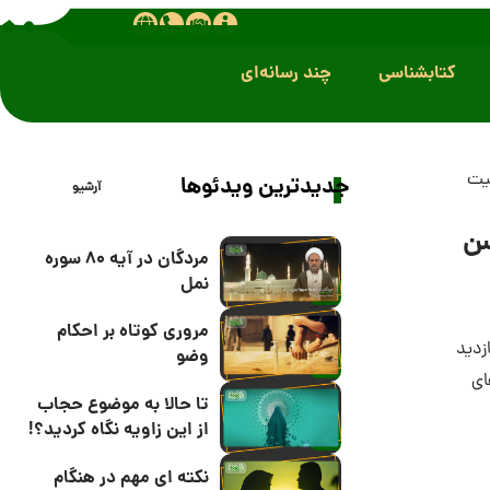
کتابشناسی
چند رسانه‌ای
بیت
جدیدترین ویدئوها
آرشیو
سن
مردگان در آیه 80 سوره
نمل
مروری کوتاه بر احکام
وضو
ای
تا حالا به موضوع حجاب
از این زاویه نگاه کردید؟!
نکته ای مهم در هنگام