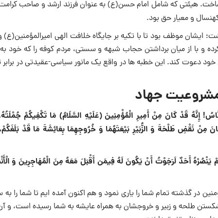
ساخت. هیئتی که شامل امام حسن(ع) به عنوان فرزند ارشد و صاحب کرامت 
کهنسال و معیار حق بود.
ت؛ ایشان موظف بود تا با تکیه بر جایگاه خلافت الهی امیرالمؤمنین(ع) و
کرده و با از میان برداشتن حجاب شبهه و سستی، مردم کوفه را که خود به
 خود دعوت کند. این خطبه ها در واقع یک مانور سیاسی-عقیدتی در برابر 
مشروعیت جهاد
نَّاسُ! إِنَّهُ قَدْ كَانَ مِنْ أَمِيرِ الْمُؤْمِنِينَ (عَلَيْهِ السَّلَامُ) مَا تَكْفِيكُمْ جُمْلَتُهُ
 كَانَ مِنْ نَقْضِ طَلْحَةَ وَ الزُّبَيْرِ بَيْعَتَهُمَا وَ خُرُوجِهِمَا بِعَائِشَةَ مَا قَدْ بَلَغَكُمْ
لَمْ يَنْصُرْهُ أَحَدٌ لَرَجَوْتُ أَنْ يَكُونَ لَهُ فِيمَن أَقْبَلَ مَعَهُ مِنَ الْمُهَاجِرِينَ وَ الْأَنْ
ن در گذشته تمام شما را یاری نمود و هم اکنون آمده ایم تا شما را به 
کستن طلحه و زبیر و خروجشان به همراه عایشه به شما رسیده است، و آن