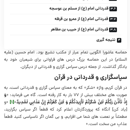
قدردانی امام (ع) از مسلم بن عوسجه
قدردانی امام (ع) از عمرو بن قرظه
قدردانی امام (ع) از حبیب بن مظاهر
نتیجه گیری
حماسه عاشورا الگویی تمام عیار از مکتب تشیع بود. امام حسین (علیه
السلام) در این حماسه بزرگ درس های فراوانی برای شیعیان خود به
یادگار گذاشت. از جمله درس سپاس گزاری و قدردانی از دیگران.
سپاسگزاری و قدردانی در قرآن
در قرآن کریم، واژه «شکر» که به معنای سپاس گزاری و قدردانی است، به
وَ
صورت های مختلف بیش از ۷۷ بار به کار رفته است. گاه می فرماید: «
إِذْ تَأَذَّنَ رَبُّكُمْ لَئِنْ شَكَرْتُمْ لَأَزِيدَنَّكُمْ وَ لَئِنْ كَفَرْتُمْ إِنَّ عَذَابِي لَشَدِيدٌ
[1]
»
«و
[ياد كن] آنگاه كه پروردگارتان اعلام كرد كه قطعاً اگر سپاس بگزاريد،
مطمئناً بر نعمت هاى شما مى‌ افزايم، و بى گمان اگر ناسپاسى كنيد قطعاً
عذابِ من سخت است.»