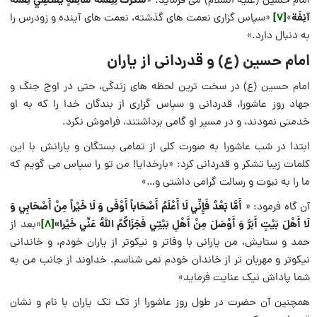
شُكْرُكَ لِنِعْمَة سَالِفَةٍ يَقْتَضِي نِعْمَةً
امام حسین (علیه السلام) می فرماید: «
آنِفَة
[7]
»
«سپاس گزاری نعمت های گذشته، نعمت های آینده و زودرس را
به دنبال دارد.»
امام حسین (ع) و قدردانی از یاران
امام حسین (ع) در سخت ترین لحظه های زندگی، حتی در اوج جنگ و
جهاد روز عاشورا، قدردانی و سپاس گزاری از بندگان خدا را که به او
خدمتی نمودند، و در مسیر او گامی برداشتند، فراموش نکرد.
ابتدا در شب عاشورا به صورت کلی از تمامی بستگان و یارانش با این
کلمات زیبا تشکر و قدردانی کرد: «بارخدایا! من تو را سپاس می گویم که
ما را به نبوت و رسالت گرامی داشتی و…»
أَمَّا بَعْدُ فَإِنِّي لَا أَعْلَمُ أَصْحَاباً أَوْفَى‏ وَ لَا خَيْراً مِنْ أَصْحَابِي وَ
آن گاه فرمود: «
لَا أَهْلَ بَيْتٍ أَبَرَّ
وَ أَوْصَلَ مِنْ أَهْلِ بَيْتِي فَجَزَاكُمُ اللَّهُ عَنِّي خَيْر
ا»
[8]
«بعد از
حمد و ستایش، من یارانی با وفاتر و نیکوتر از یاران خودم، و خاندانی
نیکوتر و مهربان تر از خاندان خودم نمی شناسم. خداوند از جانب من به
شما پاداش نیک عنایت فرماید»
همچنین آن حضرت در طول روز عاشورا از تک تک یاران با نام و نشان