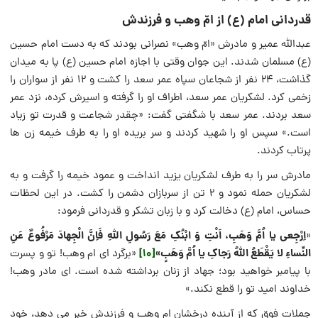
قدردانی امام (ع) از امّ وهب و فرزندش
عبدالله عمیر و مادرش «امّ وهب» نصرانی بودند که به دست امام حسین
(ع) مسلمان شدند. این جوان وقتی با اجازه امام حسین (ع) پا به میدان
گذاشت، ۲۴ نفر از شجاعان سپاه عمر سعد را کشت و ۱۲ نفر از سواران را
زخمی کرد. لشکریان عمر سعد، اطراف او را گرفته و اسیرش کرده، نزد عمر
سعد بردند. عمر سعد با شگفتی گفت: «چقدر شجاعت و قدرت تو زیاد
است.» سپس او را شهید کردند و سر بریده او را به طرف خیمه زن ها
پرتاب کردند.
مادرش سر را به طرف لشکریان یزید انداخت و عمود خیمه را گرفت و به
لشکریان حمله نمود و ۲ تن از سربازان دشمن را کشت. در این لحظات
حساس، امام (ع) دخالت کرد و با زبان تشکر و قدردانی فرمود:
اِرْجِعی یا اُمَّ وَهَبِ، اَنْتِ وَ ابْنُکِ مَعَ رَسُولِ اللّهِ فَاِنَّ الْجِهادَ مَرْفُوعٌ عَنِ
«
النِّساءِ لا یَقْطَعُ اللّهُ رَجاکِ یا اُمَّ وَهَبٍ»
[10]
«برگرد ای ام وهب! تو و پسرت
با پیامبر خواهید بود؛ جهاد از زنان برداشته شده است. ای مادر وهب!
خداوند امید تو را قطع نکند.»
جملات فوق که از آینده درخشان ام وهب و فرزندش خبر می دهد، خود