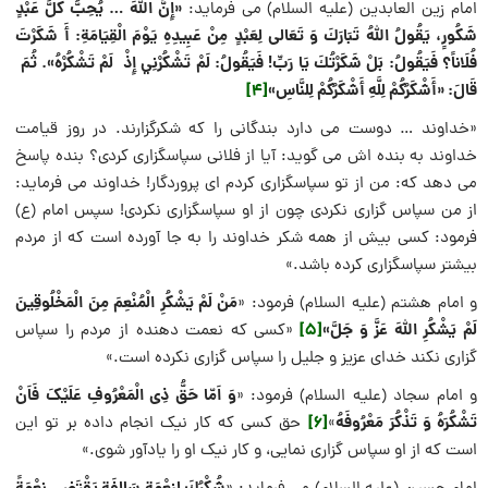
«إِنَّ اللَّهَ … يُحِبُّ كُلَّ عَبْدٍ
امام زین العابدین (علیه السلام) می فرماید:
شَكُورٍ، يَقُولُ اللَّهُ تَبَارَكَ وَ تَعَالى‏ لِعَبْدٍ مِنْ عَبِيدِهِ يَوْمَ الْقِيَامَةِ: أَ شَكَرْتَ
فُلَاناً؟
فَيَقُولُ: بَلْ شَكَرْتُكَ يَا رَبِّ!
فَيَقُولُ: لَمْ تَشْكُرْنِي إِذْ لَمْ تَشْكُرْهُ».
ثُمَ‏
قَالَ: «أَشْكَرُكُمْ‏ لِلَّهِ‏ أَشْكَرُكُمْ‏ لِلنَّاسِ»
[4]
«خداوند … دوست می دارد بندگانی را که شکرگزارند. در روز قیامت
خداوند به بنده اش می گوید: آیا از فلانی سپاسگزاری کردی؟ بنده پاسخ
می دهد که: من از تو سپاسگزاری کردم ای پروردگار! خداوند می فرماید:
از من سپاس گزاری نکردی چون از او سپاسگزاری نکردی! سپس امام (ع)
فرمود: کسی بیش از همه شکر خداوند را به جا آورده است که از مردم
بیشتر سپاسگزاری کرده باشد.»
مَنْ‏ لَمْ‏ يَشْكُرِ الْمُنْعِمَ‏ مِنَ‏ الْمَخْلُوقِينَ‏
و امام هشتم (علیه السلام) فرمود: «
لَمْ يَشْكُرِ اللَّهَ عَزَّ وَ جَلَّ»
[5]
«کسی که نعمت دهنده از مردم را سپاس
گزاری نکند خدای عزیز و جلیل را سپاس گزاری نکرده است.»
وَ اَمّا حَقُّ ذِی الْمَعْرُوفِ عَلَیْکَ فَاَنْ
و امام سجاد (علیه السلام) فرمود: «
تَشْکُرَهُ وَ تَذْکُرَ مَعْرُوفَهُ
[6]
»
حق کسی که کار نیک انجام داده بر تو این
است که از او سپاس گزاری نمایی، و کار نیک او را یادآور شوی.»