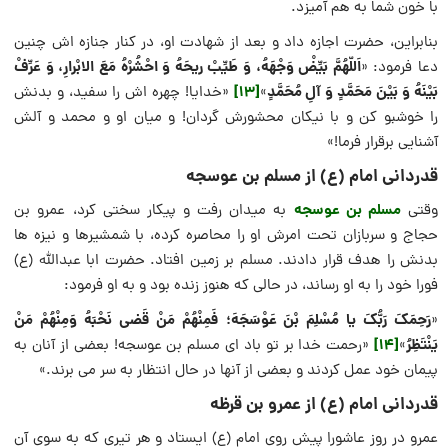
با خون شما به هم آمیزد.
بنابراین، حضرت اجازه داد و بعد از شهادت او، در کنار جنازه اش چنین
اَللّهُمَّ بَیِّضْ وَجْهَهُ، وَ طَیِّبْ ریحَهُ وَ احْشُرْهُ مَعَ الابْرارِ، وَ عَرِّفْ
دعا فرمود: «
بَیْنَهُ وَ بَیْنَ مَحَمَّدٍ وَ آلِ مُحَمَّدٍ
[13]
»
«خدایا! چهره اش را سفید، و بدنش
را خوشبو کن و با نیکان محشورش گردان! و میان او و محمد و آلش
آشنایی برقرار فرما!»
قدردانی امام (ع) از مسلم بن عوسجه
مسلم بن عوسجه
وقتی
به میدان رفت و پیکار سختی کرد، عمرو بن
حجاج و سربازان تحت امرش او را محاصره کرده، با شمشیرها و نیزه ها
بدنش را هدف قرار دادند. مسلم بر زمین افتاد. حضرت ابا عبدالله (ع)
فورا خود را به او رساند، در حالی که هنوز زنده بود و به او فرمود:
رَحِمَکَ رَبُّکَ یا مُسْلِمَ بْنَ عَوْسَجَهَ؛
فَمِنْهُمْ مَنْ قَضی نَحْبَهُ وَمِنْهُمْ مَنْ
«
یَنْتَظِرُ
[14]
»
«رحمت خدا بر تو باد ای مسلم بن عوسجه! بعضی از آنان به
پیمان خود عمل کردند و بعضی از آنها در حال انتظار به سر می برند.»
قدردانی امام (ع) از عمرو بن قرظه
عمرو در روز عاشورا پیش روی امام (ع) ایستاد و هر تیری که به سوی آن