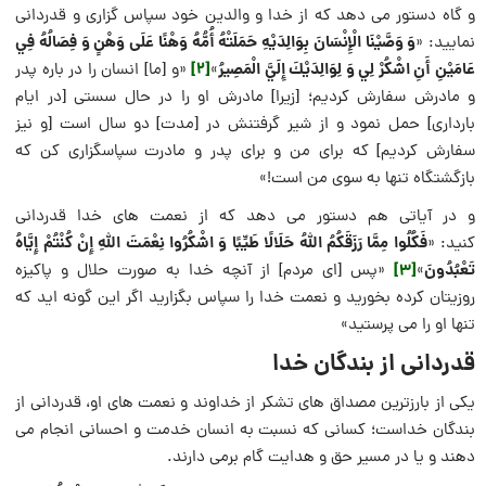
و گاه دستور می دهد که از خدا و والدین خود سپاس گزاری و قدردانی
وَ وَصَّيْنَا الْإِنْسَانَ بِوَالِدَيْهِ حَمَلَتْهُ أُمُّهُ وَهْنًا عَلَى وَهْنٍ وَ فِصَالُهُ فِي
نمایید: «
عَامَيْنِ أَنِ اشْكُرْ لِي وَ لِوَالِدَيْكَ إِلَيَّ الْمَصِيرُ
[2]
»
«و [ما] انسان را در باره پدر
و مادرش سفارش كرديم؛ [زيرا] مادرش او را در حال سستى [در ايام
باردارى] حمل نمود و از شير گرفتنش در [مدت] دو سال است [و نيز
سفارش كرديم] كه براى من و براى پدر و مادرت سپاسگزارى كن كه
بازگشتگاه تنها به سوى من است!»
و در آیاتی هم دستور می دهد که از نعمت های خدا قدردانی
فَكُلُوا مِمَّا رَزَقَكُمُ اللَّهُ حَلَالًا طَيِّبًا وَ اشْكُرُوا نِعْمَتَ اللَّهِ إِنْ كُنْتُمْ إِيَّاهُ
کنید: «
تَعْبُدُونَ
[3]
»
«پس [اى مردم] از آنچه خدا به صورت حلال و پاكيزه
روزيتان كرده بخوريد و نعمت خدا را سپاس بگزاريد اگر اين گونه ايد كه
تنها او را مى‌ پرستيد»
قدردانی از بندگان خدا
یکی از بارزترین مصداق های تشکر از خداوند و نعمت های او، قدردانی از
بندگان خداست؛ کسانی که نسبت به انسان خدمت و احسانی انجام می
دهند و یا در مسیر حق و هدایت گام برمی دارند.