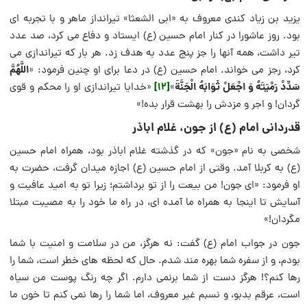
یزید بن زیاد کندی معروف به «ابی الشعثا» تیرانداز ماهر و با تجربه ای
بود. روز عاشورا در کنار امام حسین (ع) ایستاد و دفاع می کرد، صد عدد
تیر داشت، همه آنها را جز پنج عدد به هدف زد. هر بار که تیراندازی می
اللَّهُمَّ
کرد، رجز می خواند. امام حسین (ع) در دعا برای او چنین فرمود: «
سَدِّدْ رَمْيَتَهُ‏ وَ اجْعَلْ ثَوَابَهُ الْجَنَّةَ
[12]
»
«خدایا تیراندازی او را محکم و قوی
گردان! و اجر و مزدش را بهشت قرار بده!»
قدردانی امام (ع) از جون، غلام اباذر
شخصی به نام «جون» که در گذشته غلام اباذر بود، همراه امام حسین
(ع) به کربلا آمد. وقتی از امام حسین (ع) اجازه میدان گرفت، حضرت به
او فرمود: «ای جون! من بیعت را از تو برداشتم؛ زیرا تو به امید عافیت و
آسایش تا اینجا به همراه ما آمده ای، در راه ما خود را به مصیبت مبتلا
مگردان!»
جون در جواب امام (ع) گفت: نه هرگز، من در سلامت و امنیت با شما
بودم، و از سفره شما بهره مند شدم. حال که لحظه های خطر است، شما را
رها کنم؟! هرگز دست از شما برنمی دارم. اگر چه رنگ پوست من سیاه
است، عرقم بدبو، و نسبم غیر معروف، اما شما را رها نمی کنم تا خون ما