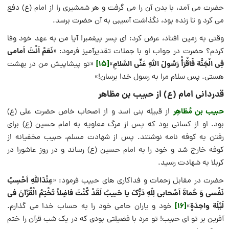
حضرت می آمد، با بدن آن را می گرفت و هر شمشیری را از امام (ع) دفع
می کرد و تا زنده بود، نگذاشت آسیبی به آن حضرت برسد.
وقتی به زمین افتاد، عرض کرد: ای پسر پیغمبر! آیا من به عهد خود وفا
نَعَمْ اَنْتَ اَمامی
کردم؟ حضرت در جواب او با جملات تقدیرآمیز فرمود: «
فِی الْجَنَّة فَاقْرَأْ رَسُولَ اللّهِ عَنِّی السَّلامِ
[15]
»
«تو پیشاپیش من در بهشت
هستی. پس سلام مرا به رسول خدا برسان!»
قدردانی امام (ع) از حبیب بن مظاهر
حبیب بن مُظاهِر
از قبیله بنی ‌اسد و از اصحاب خاص حضرت علی (ع)
بود. او از کسانی بود که پس از مرگ معاویه به امام حسین (ع) برای
رفتن به کوفه نامه نوشتند. پس از شهادت مسلم، حبیب مخفیانه از
کوفه خارج شد و خود را به امام حسین (ع) رساند و در روز عاشورا در
کربلا به شهادت رسید.
عِنْدَاللّهِ اَحْسِبُ
حضرت در مقابل زحمات و فداکاری های حبیب فرمود: «
نَفْسی وَ حُماةَ اَصْحابی لِلّهِ دَرُّکَ یا حَبیبُ لَقَدْ کُنْتَ فاضِلاً تَخْتِمُ الْقُرْآنَ فی
لَیْلَة واحِدَةٍ
[16]
»
خود و یاران حامی خود را به حساب خدا می گذارم.
آفرین بر تو ای حبیب! تو مرد با فضیلتی بودی که در یک شب قرآن را ختم