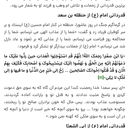
برترین قدردانی از زحمات و تلاش ام وهب و فرزند او به شمار می رود.
قدردانی امام (ع) از حنظله بن سعد
در گرماگرم جنگ در روز عاشورا، حنظله در کنار امام حسین (ع) ایستاد و بر
سر کوفیان فریاد زد و گفت: «شما را از عذاب الهی می ترسانم، شما را از
محاکمه روز قیامت می ترسانم. شما را از عذابی که بر ثمود و عاد نازل
شد می ترسانم.» امام (ع) از جملات بیدارگر او تشکر کرد و فرمود:
یَا ابْنَ سَعْدٍ! رَحِمَکَ اللّهُ! اِنَّهُمْ قَدِ اسْتَوْجَبُوا الْعَذابَ حینَ رَدُّوا عَلَیْکَ ما
«
دَعَوْتَهُمْ اِلَیْهِ مِنَ الْحَقِّ وَ نَهَضُوا اِلَیْکَ لِیَسْتَبِیحُوکَ وَ اَصْحابِکَ فَکَیْفَ بِهِمُ
الْآنَ وَ قَدْ قَتَلُوا اِخْوانَکَ الصّالِحینَ … رُحْ اِلی خَیْرٍ مِنَ الدُّنْیا وَ ما فیها وَ اِلی
مُلْکٍ لا یَبْلی
[11]
»
«ای پسر سعد! خدا رحمتت کند! این مردم آن گاه که به سوی حق دعوت
کردی و پاسخ مثبت ندادند و به قتل تو و یارانت آماده گردیدند،
مستوجب عذاب بودند. پس حال که خون برادران صالح تو را ریختند،
چگونه خواهند بود! … برو به سوی آنچه که خیر است از دنیا و آنچه که
در آن است و به سوی ملکی که کهنه نمی شود.»
قدردانی امام (ع) از ابی الشعثا