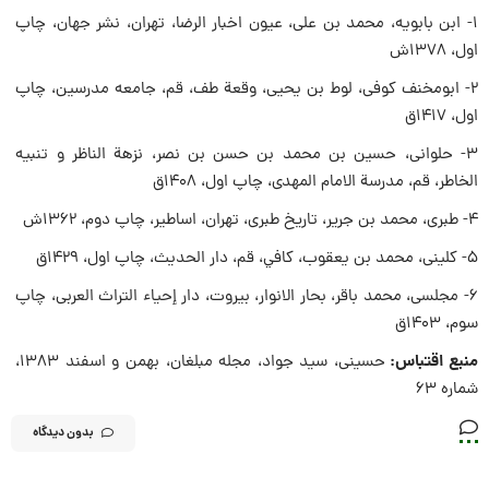
1- ابن بابویه، محمد بن علی، عیون اخبار الرضا، تهران، نشر جهان، چاپ
اول، 1378ش
2- ابومخنف کوفی، لوط بن یحیی، وقعة طف، قم، جامعه مدرسین، چاپ
اول، 1417ق
3- حلوانى، حسين بن محمد بن حسن بن نصر، نزهة الناظر و تنبيه
الخاطر، قم، مدرسة الامام المهدی، چاپ اول، 1408ق
4- طبری، محمد بن جریر، تاریخ طبری، تهران، اساطیر، چاپ دوم، 1362ش
5- كلينى، محمد بن يعقوب، كافي، قم، دار الحديث، چاپ اول، ‏1429ق
6- مجلسی، محمد باقر، بحار الانوار، بیروت، دار إحیاء التراث العربی، چاپ
سوم، 1403ق
منبع اقتباس:
حسینی، سید جواد، مجله مبلغان، بهمن و اسفند ۱۳۸۳،
شماره ۶۳
بدون دیدگاه