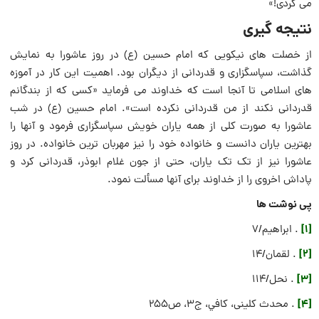
می کردی!»
نتیجه گیری
از خصلت های نیکویی که امام حسین (ع) در روز عاشورا به نمایش
گذاشت، سپاسگزاری و قدردانی از دیگران بود. اهمیت این کار در آموزه
های اسلامی تا آنجا است که خداوند می فرماید «کسی که از بندگانم
قدردانی نکند از من قدردانی نکرده است». امام حسین (ع) در شب
عاشورا به صورت کلی از همه یاران خویش سپاسگزاری فرمود و آنها را
بهترین یاران دانست و خانواده خود را نیز مهربان ترین خانواده. در روز
عاشورا نیز از تک تک یاران، حتی از جون غلام ابوذر، قدردانی کرد و
پاداش اخروی را از خداوند برای آنها مسألت نمود.
پی نوشت ها
[1]
. ابراهیم/7
[2]
. لقمان/14
[3]
. نحل/114
[4]
. محدث کلینی، كافي، ج‏3، ص255