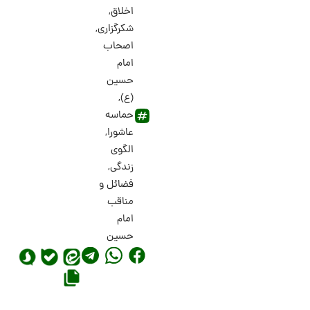
اخلاق
,
شکرگزاری
,
اصحاب
امام
حسین
(ع)
,
حماسه
عاشورا
,
الگوی
زندگی
,
فضائل و
مناقب
امام
حسین