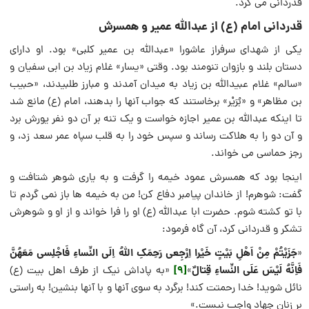
قدردانی می کرد.
قدردانی امام (ع) از عبدالله عمیر و همسرش
یکی از شهدای سرفراز عاشورا «عبدالله بن عمیر کلبی» بود. او دارای
دستان بلند و بازوان تنومند بود. وقتی «یسار» غلام زیاد بن ابی سفیان و
«سالم» غلام عبیدالله بن زیاد به میدان آمدند و مبارز طلبیدند، «حبیب
بن مظاهر» و «بُرَیْر» برخاستند که جواب آنها را بدهند، امام (ع) مانع شد
تا اینکه عبدالله بن عمیر اجازه خواست و یک تنه بر آن دو نفر یورش برد
و آن دو را به هلاکت رساند و سپس خود را به قلب سپاه عمر سعد زد، و
رجز حماسی می خواند.
اینجا بود که همسرش عمود خیمه را گرفت و به یاری شوهر شتافت و
گفت: شوهرم! از خاندان پیامبر دفاع کن! من به خیمه ها باز نمی گردم تا
با تو کشته شوم. حضرت ابا عبدالله (ع) او را فرا خواند و از او و شوهرش
تشکر و قدردانی کرد، آن گاه فرمود:
جَزَیْتُمْ مِنْ اَهْلِ بَیْتٍ خَیْرا اِرْجِعی رَحِمَکِ اللّهُ اِلَی النِّساءِ فَاجْلِسی مَعَهُنَّ
«
فَاِنَّهُ لَیْسَ عَلَی النِّساءِ قِتالٌ
[9]
»
«به پاداش نیک از طرف اهل بیت (ع)
نائل شوید! خدا رحمتت کند! برگرد به سوی آنها و با آنها بنشین! به راستی
بر زنان جهاد واجب نیست.»