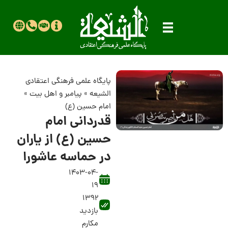
پایگاه علمی فرهنگی اعتقادی
الشیعه
»
پیامبر و اهل بیت
»
امام حسین (ع)
قدردانی امام
حسین (ع) از یاران
در حماسه عاشورا
1403-04-
19
1392
بازدید
مکارم