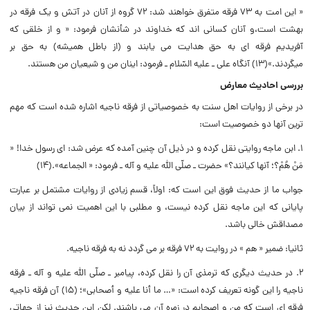
« این امت به ۷۳ فرقه متفرق خواهند شد: ۷۲ گروه از آنان در آتش و یک فرقه در
بهشت است،و آنان کسانى اند که خداوند در شأنشان فرمود: « و از خلقى که
آفریدیم فرقه اى به حق هدایت مى یابند و (از باطل همیشه) به حق بر
میگردند.»(۱۳) آنگاه على ـ علیه السّلام ـ فرمود: اینان من و شیعیان من هستند.
بررسى احادیث معارض
در برخى از روایات اهل سنت به خصوصیاتى از فرقه ناجیه اشاره شده است که مهم
ترین آنها دو خصوصیت است:
۱. ابن ماجه روایتى نقل کرده و در ذیل آن چنین آمده که عرض شد: اى رسول خدا! «
مَنْ هُمْ؟؛ آنها کیانند؟» حضرت ـ صلّى الله علیه و آله ـ فرمود: « الجماعه».(۱۴)
جواب ما از حدیث فوق این است که: اولاً، قسم زیادى از روایات مشتمل بر عبارت
پایانى که این ماجه نقل کرده نیست، و مطلبى با این اهمیت نمى تواند از بیان
مصداقش خالى باشد.
ثانیا: ضمیر « هم » در روایت به ۷۲ فرقه بر مى گردد نه به فرقه ناجیه.
۲. در حدیث دیگرى که ترمذى آن را نقل کرده، پیامبر ـ صلّى الله علیه و آله ـ فرقه
ناجیه را این گونه تعریف کرده است: «… ما أنا علیه و أصحابى»؛ (۱۵) آن فرقه ناجیه
فرقه اى است که من و اصحابم در زمره آن مى باشند. لکن این حدیث نیز از جهاتى