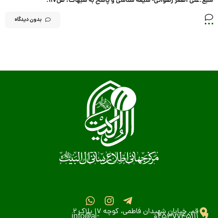
منبع:علی اصغر رضوانی- شیعه شناسی و پاسخ به شبهات، ص۱۱۷.
بدون دیدگاه
قم، خیابان شهیدان فاطمی، کوچه 17 پلاک 2
info@al-
02537745111