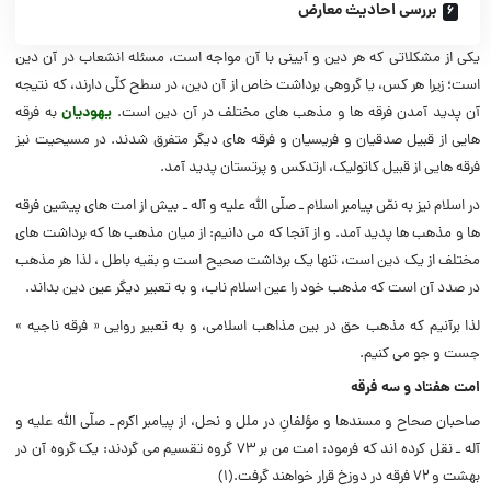
بررسى احادیث معارض
یکى از مشکلاتى که هر دین و آیینى با آن مواجه است، مسئله انشعاب در آن دین
است؛ زیرا هر کس، یا گروهى برداشت خاص از آن دین، در سطح کلّى دارند، که نتیجه
آن پدید آمدن فرقه ها و مذهب هاى مختلف در آن دین است.
یهودیان
به فرقه
هایى از قبیل صدقیان و فریسیان و فرقه هاى دیگر متفرق شدند. در مسیحیت نیز
فرقه هایى از قبیل کاتولیک، ارتدکس و پرتستان پدید آمد.
در اسلام نیز به نصّ پیامبر اسلام ـ صلّى الله علیه و آله ـ بیش از امت هاى پیشین فرقه
ها و مذهب ها پدید آمد. و از آنجا که مى دانیم: از میان مذهب ها که برداشت هاى
مختلف از یک دین است، تنها یک برداشت صحیح است و بقیه باطل ، لذا هر مذهب
در صدد آن است که مذهب خود را عین اسلام ناب، و به تعبیر دیگر عین دین بداند.
لذا برآنیم که مذهب حق در بین مذاهب اسلامى، و به تعبیر روایى « فرقه ناجیه »
جست و جو مى کنیم.
امت هفتاد و سه فرقه
صاحبان صحاح و مسندها و مؤلفانِ در ملل و نحل، از پیامبر اکرم ـ صلّى الله علیه و
آله ـ نقل کرده اند که فرمود: امت من بر ۷۳ گروه تقسیم مى گردند: یک گروه آن در
بهشت و ۷۲ فرقه در دوزخ قرار خواهند گرفت.(۱)