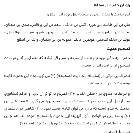
راویان حدیث از صحابه
این حدیث را تعداد زیادى از صحابه نقل کرده اند؛ امثال:
على بن ابى طالب، ابى هریره، انس بن مالک ، سعد بن ابى و قاص، صدى بن عجلان،
عبد الله بن عباس، عبد الله بن عمر، عبدالله بن عمر و بن عاص، عمر و بن عوف مزنى،
عوف بن مالک اشجعى، عویمربن مالک، معویه بن ابى سفیان، واثله بن اسقع.
تصحیح حدیث
حدیث به حدّى مورد توجه علماى شیعه و سنى قرار گرفته که عده اى از آنان در صدد
تصحیح آن بر آمده اند؛ از جمله:
ناصر الدین البانى در (سلسله الاحادیث الصحیحه)؛(۲) مى نویسد: « این حدیث ثابت
بوده و شکى در آن نیست».
و نیز علامه مناوى در « فیض القدیر »(۳) تصریح به تواتر آن دارد. و حاکم نیشابورى
بعد از نقل این حدیث در «المستدرک على الصحیحین» مى گوید: « سند هاى این
حدیث به حدى است که با آن مى توان اقامه حجت نمود».(۴) شاطبى در الاعتصام،
(۵) و سفارینى در «لوامع الأنوار البهیه» این حدیث را تصحیح نموده اند. هم چنین
ذهبى با احتیاطش در قبول احادیث ، حدیث مذکور را تأیید کرده است.(۶)
تعین فرقه ناجیه