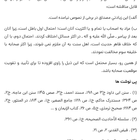
قابل مناقشه است:
ألف) این زیادتیِ مصداق در برخى از نصوص نیامده است.
ب) مراد به اصحاب یا تمام و یا اکثریت آنان است؛ احتمال اول باطل است، زیرا آنان
بعد از پیامبر ـ صلّى الله علیه و آله ـ در اکثر مسائل اختلاف کردند. احتمال دوم، با آن
که خلاف ظاهر حدیث است، اهل سنت به آن ملتزم نمى شوند، زیرا اکثر صحابه با
خلیفه سوم مخالفت نمودند.
از همین رو، بسیار محتمل است که این ذیل را راوى افزوده تا براى تأیید و تقویت
موقعیت صحابه باشد.
پى نوشت ها
(۱) . سنن ابى داود ج۳ ص ۱۹۸، مسند احمد، ج۳، صص ۱۴۵؛ سنن ابن ماجه، ج۲،
ص ۳۶۴؛ مستدرک حاکم، ج۱، ص ۱۲۸؛ جامع الصغیر، ج۱، ص ۱۸۴، در المنثور، ج۲،
ص ۲۸۴؛ صحیح ترمذى، ج۵، ص ۲۶، کتاب الإیمان و …
(۲) . سلسله الأحادیث الصحیحه، ج۱، ص ۳۶۱.
(۳) . فیض القدیر، ۲، ص ۲۱.