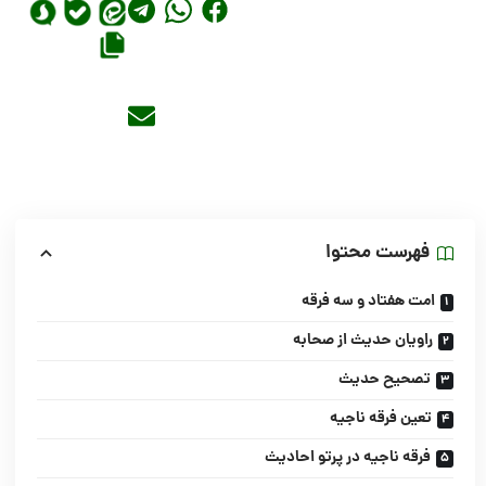
فهرست محتوا
امت هفتاد و سه فرقه
راویان حدیث از صحابه
تصحیح حدیث
تعین فرقه ناجیه
فرقه ناجیه در پرتو احادیث