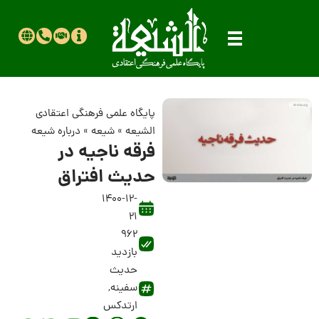
پایگاه علمی فرهنگی اعتقادی
الشیعه
»
شیعه
»
درباره شیعه
فرقه ناجیه در
حدیث افتراق
1400-12-
21
962
بازدید
حدیث
سفینه
,
ارتدکس