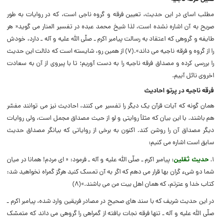
مطلب اساى در این حدیث، تعیین فرقه و گروه ناجى است، که در روایات به طور
صریح به آن اشاره نشده است، لذا شیخ محمد عبده در تفسیر المنار مى گوید« هر
طایفه و گروهى که اعتقاد به رسالت پیامبر اکرم ـ صلّى الله علیه و آله ـ دارد، خودش
را از گروه و فرقه ناجیه مى داند».(۷) از همین رو، شایسته است که دلالت این حدیث
را بررسى کرده و مصداق فرقه ناجیه را به دست آوریم؛ تا با پیروى از آن به سعادت
اخروى نائل آییم.
فرقه ناجیه در پرتو احادیث
همان گونه که آیات قرآن یک دیگر را تفسیر مى کنند، احادیث نیز مى توانند مفسّر
هم باشند. با این بیان که مثلاً روایتى و لو از حیث مصداق مجمل است، ولى روایات
دیگر مصداق آن را روشن کند. اکنون به برخى از روایاتى که بیانگر مصداق حدیث
سابق است اشاره مى کنیم:
۱.
حدیث ثقلین
: پیامبر اکرم ـ صلّى الله علیه و آله ـ فرمود: « اى مردم! همانا در میان
شما دو شیء گران بها قرار مى دهم که اگر به آن تمسک کنید هرگز گمراه نخواهید شد:
کتاب خدا و عترتم، که همان اهل بیت من مى باشند.»(۸)
در این حدیث شریف که با سند هاى صحیح در مصادر فریقین وارد شده، پیامبر اکرم ـ
صلّى الله علیه و آله ـ تنها فرقه نجات یافته از گمراهى را گروهى مى داند که متمسّک