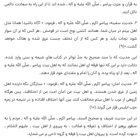
به قرآن و عترت پیامبر ـ صلّى الله علیه و آله ـ شده اند تا از این راه به سعادت دائمى
نائل آیند.
۲. حدیث سفینه: پیامبر اکرم ـ صلّى الله علیه و آله ـ فرمود: « آگاه باشید! همانا مثل
اهل بیتم در میان شما، همانند کشتى نوح است در قومش ، هر کس که بر آن سوار
شود نجات یابد و هر کس که از آن تخلف جست غرق شده و هلاک خواهد
گشت.»(۹)
این حدیث که با سند صحیح به حدّ تواتر در کتاب هاى شیعه و سنى وارد شده،
دلالت دارد بر این که تنها فرقه اى اهل نجاتند که به اهل بیت پیامبر ـ صلّى الله علیه و
آله ـ بعد از او پناه برده، و آنان را امام و مقتداى خود قرار دهند.
۳. حدیث امان: پیامبر اکرم ـ صلّى الله علیه و آله ـ فرمود: « ستارگان نگه دارنده اهل
زمین از غرق شدن هستند. و اهل بیت من امان امت من از اختلافند، پس هرگاه
گروهى از عرب با اهل بیتم مخالفت کنند بین آنها اختلاف افتاده و در نتیجه در زمره
حزب ابلیس قرار مى گیرند.(۱۰)
در این حدیث شریف و صحیح السند، پیامبر اکرم ـ صلّى الله علیه و آله ـ مردم را به
منظور پرهیز از اختلاف و تفرقه و ضلالت ، به پیروى از اهل بیت ـ علیهم السّلام ـ
دعوت کرده است، و پیروان اهل بیت را فرقه و گروه ناحى بر مى شمارد.