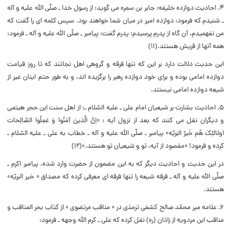
۴. احادیث دوازده خلیفه: جابر بن سمره مى گوید: از رسول خدا ـ صلّى الله علیه و آله
ـ شنیدم که فرمود: دوازده امیر در میان شما خواهند بود. سپس کلمه اى را گفت که
من نفهمیدم، آن گاه از پدرم پرسیدم؛ پدرم گفت: پیامبر ـ صلّى الله علیه و آله ـ فرمود:
همه آنها از قریش هستند.(۱۱)
این حدیث دلالت دارد بر این که تنها فرقه و گروهى اهل نجاتند که تا روز قیامت
دوازده امامى بوده و براى خود دوازده رهبر را برگزیده اند، و به طور حتم اینان غیر از
شیعه دوازده امامى نیستند.
۵. احادیث بشارت بر شیعیان امام على ـ علیه السّلام ـ: از اهل سنت ابن حجر هیتمى
و دیگران نقل مى کنند که بعد از نزول آیه : «اِنَّ الَّذینَ آمَنُوا وَ عَمِلُوا الصّالِحات
اولالئِکَ هُم خَیرُ البَریّه» پیامبر ـ صلّى الله علیه و آله ـ خطاب به على ـ علیه السّلام ـ
کرده و فرمود! «مقصود از آیه، تو و شیعیان تو هستند.»(۱۲)
در این حدیث و احادیث دیگر که به این مضمون از حضرت وارد شده، پیامبر اکرم ـ
صلّى الله علیه و آله ـ فرقه شیعه را تنها فرقه اى معرفى کرده که مصداق « خیر البریّه»
هستند.
۶. علامه میر محمّد صالح کشفى ترمذى در « مناقب مرتضوى » از کتاب بحر المناقب و
مناقب ابن مردویه از زاذان (ره) نقل کرده که على ـ کرم الله وجهه ـ فرمود: