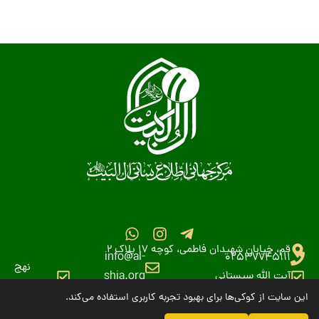
قم، خیابان شهیدان فاطمی، کوچه 17 پلاک 2
info@al-
02537745111
نهج
آیت الله سیستانی
shia.org
البلاغه
این سایت از کوکی‌ها برای بهبود تجربه کاربری استفاده می‌کند.