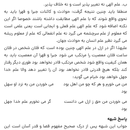
ب. علم الهى نه تغییر پذیر است و نه خلاف پذیر.
منطقا باید چنین نتیجه گرفت: حوادث و کائنات جبرا و قهرا باید به
نحوى واقع شوند که با علم الهى مطابقت داشته باشند خصوصا اگر این
نکته اضافه شود که علم الهى علم فعلى و ایجابى است یعنى علمى است
که معلوم از علم سرچشمه می گیرد نه علم انفعالى که علم از معلوم ریشه
می گیرد نظیر علم انسان به حوادث جهان.
علیهذا اگر در ازل در علم الهى چنین بوده است که فلان شخص در فلان
ساعت فلان معصیت را مرتکب می شود جبرا و قهرا آن معصیت باید به
همان کیفیت واقع شود شخص مرتکب قادر نخواهد بود طورى دیگر رفتار
کند بلکه هیچ قدرتى قادر نخواهد بود آن را تغییر دهد والا علم خدا
جهل خواهد بود خیام می گوید:
من مى خورم و هر که چو من اهل بود مى خوردن من به نزد او سهل
بود
مى خوردن من حق ز ازل می دانست گر مى نخورم علم خدا جهل
بود
پاسخ شبهه
جواب این شبهه پس از درک صحیح مفهوم قضا و قدر آسان است این