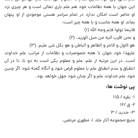
این جهان با همه نظامات خود هم علم بارى تعالى است و هر چیزى نزد
او حاضر است امکان ندارد در تمام سراسر هستى موجودى از او پنهان
بماند او همه جاست و با همه چیز است:
فاینما تولوا فثم وجه الله (۱)
و نحن اقرب الیه من حبل الورید. (۲)
هو الاول و الاخر و الظاهر و الباطن و هو بکل شى علیم. (۳)
علیهذا خود جهان با همه خصوصیات و نظامات از مراتب علم خداوند
است. در این مرتبه از علم، علم و معلوم یکى است نه دو تا، تا در آن
انطباق و عدم انطباق علم با معلوم فرض شود و آنگاه گفته شود اگر چنین
شود علم خداوند علم و اگر چنان شود جهل خواهد بود.
پی نوشت ها:
۱- بقره / ۱۱۵
۲- ق /۱۶
۳- حدید / ۳
منبع:مجموعه آثار جلد ۱، مطهرى مرتضى.