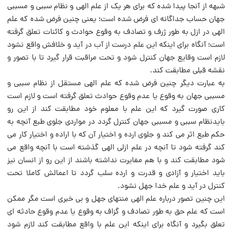
شبهه از آنجا پیدا شده که براى هر یک از علم الهى و نظام سببى و مسببى
جهان حساب جداگانه اى فرض شده است؛ یعنى چنین فرض شده که علم
الهى در ازل به طور ژرف و تصادف به وقوع حوادث و کائنات تعلق گرفته
است؛ آنگاه براى اینکه این علم درست از آب در آید و خلافش واقع نشود
لازم است وقایع جهان کنترل شود و تحت مراقبت قرار گیرد تا با تصور و
نقشه قبلى مطابقت کند.
به عبارت دیگر چنین فرض شده که علم الهى مستقل از نظام سببى و
مسببى جهان به وقوع یا عدم وقوع حوادث تعلق گرفته است و لازم است
کارى صورت گیرد که این علم با معلوم خود مطابقت کند از این رو
بایدنظام سببى و مسببى جهان کنترل گردد در مواردى جلوى طبع آنچه به
حکم طبع اثر می کند و جلوى ارده و اختیار آن که با اراده و اختیار کار می
کند گرفته شود تا آنچه در علم ازلى الهى گذشته است با آنچه واقع می
شود مطابقت کند و با هم مغایرت نداشته باشند از این رو از انسان نیز
باید اختیار و آزادى و قدرت و ارده سلب گردد تا اعمالش کاملا تحت
کنترل در آید و علم خدا جهل نشود.
این چنین تصور درباره علم الهى منتهاى جهل و بی خبرى است مگر ممکن
است که علم حق به طور تصادف و گزاف به وقوع یا عدم وقوع حادثه اى
تعلق بگیرد و آنگاه براى اینکه این علم با واقع مطابقت کند لازم شود