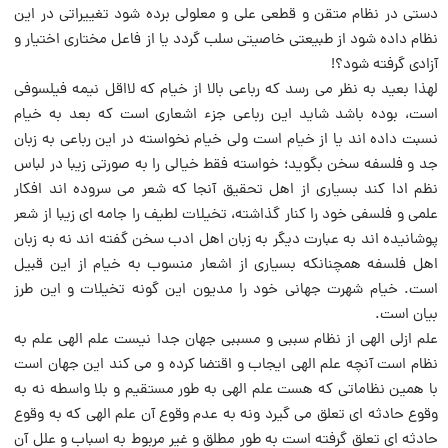
دستى در نظام متقن و قطعى على و معلولى برده شود تغییراتى در این
نظام داده شود از طبیعتى خاصیتى سلب گردد یا از فاعل مختارى اختیار و
آزادى گرفته شود؟!
لهذا بعید به نظر می رسد که رباعى بالا از خیام که لااقل نیمه فیلسوفى
است، بوده باشد شاید این رباعى جزء اشعارى است که بعد به خیام
نسبت داده اند یا از خیام است ولى خیام نخواسته در این رباعى به زبان
جد و فلسفه سخن بگوید؛ خواسته فقط خیالى را به صورتى زیبا در لباس
نظم ادا کند بسیارى از اهل تحقیق آنجا که شعر می سروده اند افکار
علمى و فلسفى خود را کنار گذاشته، تخیلات لطیف را جامه اى زیبا از شعر
پوشانیده اند به عبارت دیگر به زبان اهل ادب سخن گفته اند نه به زبان
اهل فلسفه همچنانکه بسیارى از اشعار منسوب به خیام از این قبیل
است. خیام شهرت جهانى خود را مدیون این گونه تخیلات و این طرز
بیان است.
علم ازلى الهى از نظام سببى و مسببى جهان جدا نیست علم الهى علم به
نظام است آنچه علم الهى ایجاب و اقتضا کرده و می کند این جهان است
با همین نظاماتى که هست علم الهى به طور مستقیم و بلا واسطه نه به
وقوع حادثه اى تعلق می گیرد ونه به عدم وقوع آن علم الهى که به وقوع
حادثه اى تعلق گرفته است به طور مطلق و غیر مربوط به اسباب و علل آن