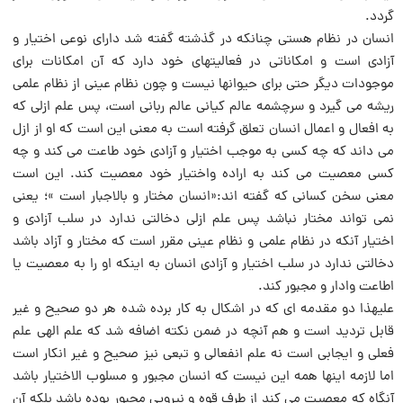
گردد.
انسان در نظام هستى چنانکه در گذشته گفته شد داراى نوعى اختیار و
آزادى است و امکاناتى در فعالیتهاى خود دارد که آن امکانات براى
موجودات دیگر حتى براى حیوانها نیست و چون نظام عینى از نظام علمى
ریشه می گیرد و سرچشمه عالم کیانى عالم ربانى است، پس علم ازلى که
به افعال و اعمال انسان تعلق گرفته است به معنى این است که او از ازل
می داند که چه کسى به موجب اختیار و آزادى خود طاعت می کند و چه
کسى معصیت می کند به اراده واختیار خود معصیت کند. این است
معنى سخن کسانى که گفته اند:«انسان مختار و بالاجبار است »؛ یعنى
نمی تواند مختار نباشد پس علم ازلى دخالتى ندارد در سلب آزادى و
اختیار آنکه در نظام علمى و نظام عینى مقرر است که مختار و آزاد باشد
دخالتى ندارد در سلب اختیار و آزادى انسان به اینکه او را به معصیت یا
اطاعت وادار و مجبور کند.
علیهذا دو مقدمه اى که در اشکال به کار برده شده هر دو صحیح و غیر
قابل تردید است و هم آنچه در ضمن نکته اضافه شد که علم الهى علم
فعلى و ایجابى است نه علم انفعالى و تبعى نیز صحیح و غیر انکار است
اما لازمه اینها همه این نیست که انسان مجبور و مسلوب الاختیار باشد
آنگاه که معصیت می کند از طرف قوه و نیرویى مجبور بوده باشد بلکه آن