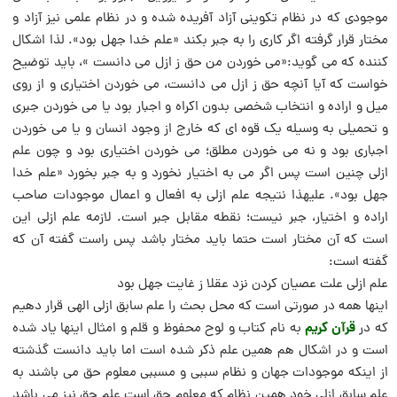
موجودى که در نظام تکوینى آزاد آفریده شده و در نظام علمى نیز آزاد و
مختار قرار گرفته اگر کارى را به جبر بکند «علم خدا جهل بود». لذا اشکال
کننده که می گوید:«مى خوردن من حق ز ازل می دانست »، باید توضیح
خواست که آیا آنچه حق ز ازل می دانست، مى خوردن اختیارى و از روى
میل و اراده و انتخاب شخصى بدون اکراه و اجبار بود یا مى خوردن جبرى
و تحمیلى به وسیله یک قوه اى که خارج از وجود انسان و یا مى خوردن
اجبارى بود و نه مى خوردن مطلق؛ مى خوردن اختیارى بود و چون علم
ازلى چنین است پس اگر مى به اختیار نخورد و به جبر بخورد «علم خدا
جهل بود». علیهذا نتیجه علم ازلى به افعال و اعمال موجودات صاحب
اراده و اختیار، جبر نیست؛ نقطه مقابل جبر است. لازمه علم ازلى این
است که آن مختار است حتما باید مختار باشد پس راست گفته آن که
گفته است:
علم ازلى علت عصیان کردن نزد عقلا ز غایت جهل بود
اینها همه در صورتى است که محل بحث را علم سابق ازلى الهى قرار دهیم
قرآن کریم
که در
به نام کتاب و لوح محفوظ و قلم و امثال اینها یاد شده
است و در اشکال هم همین علم ذکر شده است اما باید دانست گذشته
از اینکه موجودات جهان و نظام سببى و مسببى معلوم حق می باشند به
علم سابق ازلى خود همین نظام که معلوم حق است علم حق نیز می باشد