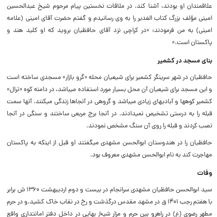
علاقمندان او بودند، آشنا کند. در ملاقات نخستین پیام مرحوم شیخ عبدالحسین
امینی مؤلف بزرگ کتاب الغدیر را به وی رسانیدم
و گفتم حضرت آقای امینی (علامه
امینی) به من فرمودند: «در کراچی نزد آقای حافظیان بروید که او کلید هند و
پاکستان است.»
بنای مسجد در کشمیر
حافظیان در شهر سرینگر کشمیر برای شیعیان محله «گرو بازار» مسجدی ساخته است
و این مسجد برای شیعیان آن محل بسیار مورد استفاده می‏باشد، در دامنه کوه «ترال»
کشمیر کوهها و آبادی‏های زیادی می‏باشد و گروهی در آنجاها زندگی می‏کنند. آنها سمت
قبله را به درستی تشخیص نمی‏دادند. در آنجا برج مربعی ساختند و سنگی در آنجا
نصب کردند و قبله را روی آن سنگ مشخص نمودند.
حافظیان را در هندوستان ابوالحسن مشهدی می‏گفتند او قبل از اینکه به پاکستان
مهاجرت کند به نام ابوالحسن مشهدی معروف بود.
وفات
سید ابوالحسن حافظیان مشهدی سرانجام در بیست و دوم اردیبهشت ۱۳۶۰ ش برابر
با هفتم رجب ۱۴۰۱ ق در مشهد مقدس درگذشت و رخ در نقاب خاک کشید.و در حرم
مطهر رضوی (ع) در راهرو بین حرم و مزار شیخ بهایی در داخل دفتر امانتداری واقع