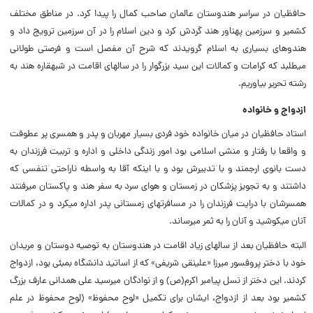
حافظیان در سراسر هندوستان عالمان صاحب کمال را پیدا کرد. در مناطق مختلف
کشمیر و سرزمین پهناور هند گردش کرد و دین اسلام را در آن سرزمین ترویج داد و
هندوهای بسیاری به اسلام گرویدند که شرح آن مفصل است و فرصتی طولانی
می‏طلبد که کرامات و کمالات این سید بزرگوار را در سال‏های اقامت در شبه‏قاره هند به
رشته تحریر بیاوریم.
ازدواج و خانواده
استاد حافظیان در میان خانواده خود فردی بسیار مهربان و پدر و همسری پر عطوفت
و واقعا با رفتار و منشی اسلامی بود امور زندگی داخلی و اداره و تربیت فرزندان به
دست بانوی ارجمند و با تدبیرش بود و با اینکه آقا به واسطه ناراحتی تنفسی که
داشتند و به تجویز پزشکان در زمستان و هوای سرد به سفر هند و پاکستان می‏رفتند
همسرشان با درایت فرزندان را در مسافرت‏های زمستانی پدر اداره می‏کرد و در کمالات
آنان می‏کوشید و آنان را به ثمر می‏رساند.
البته حافظیان بعد از سال‏های زیاد اقامت در هندوستان به توصیه دوستان و مریدان
خود با دختر پروفسور میرزا «علی‏نقی شریفی» که از اساتید دانشگاه بمبئی بود، ازدواج
کردند. این دختر از نسل پیامبر اکرم(ص) و از نوادگان میرسید علی همدانی عارف بزرگ
کشمیر بود بعد از ازدواج، ایشان برای تکمیل «لوح محفوظ» (لوح محفوظ در علم