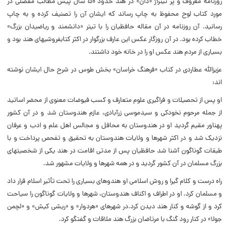
روزنامه معروف و پر تیتراژ «دان» در هند حدود ۵۰ سال پیش مطالب مفصلی در
مورد کتاب لوح محفوظ به چاپ رساند که ایشان آن را تصنیف کرده و به چاپ
رسانید. آن روزنامه در آن مقاله حافظیان را با تیتر «دانشمند و ریاضیدان بزرگ»
خطاب کرده بود.
در آن روزگار عکس این عارف بزرگوار در اکثر کتابفروشی‏های هند بود و
بسیاری از مردم هند عکس او را در خانه خود داشتند.
عزیزاللّه‏ عطاردی در کتاب «فرهنگ خراسان» بخش طوس در شرح حال ایشان نوشته
‏اند:
او پس از تحصیلات و فراگیری علوم متعارف و کسب فیوضات معنوی از محضر اساتید
از جمله مرحوم نخودکی و سیدموسی زرآبادی، عازم هندوستان شد و در آن کشور
پهناور مقیم گردید او در هندوستان به محافل و مجالس اهل علم و ادب و عرفان
نزدیک شد و در اکثر شهرها و ولایات هندوستان به تحقیق و تفحص پرداخت و با
طبقات گوناگون آشنا شد حافظیان پس از مدتی اقامت در هند یکی از شخصیت‏های
بزرگ مسلمان در آن کشور گردید و در همه شهرها و ولایات مشهور شد.
راه درست و کلام گیرا و روش اسلامی او هندوهای بسیاری را تحت تأثیر اسلام قرار داد
و مسلمان کرد.
او در اطراف و اکناف هندوستان، شهرها و ولایات گوناگون را سیاحت
کرد و از گوشه و کنار هند دیدن کرد.در شهرهای «هردوار» و «ریشی کیش» و «لچمن
جولا» در کنار رود گنگ با مرتاضان بزرگ هند ملاقات و گفتگو کرد.