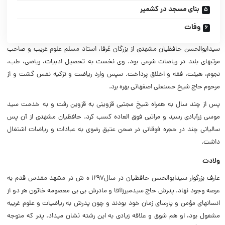
بنای مسجد در کشمیر
وفات
سیدابوالحسن حافظیان مشهدی از بزرگان عُرفا، استاد مسلم علوم غریب و صاحب
مرتبه‏ای بلند در ریاضات شرعی بود. وی نخست به تحصیل ادبیات، ریاضی، طب،
نجوم، هیئت، فقه و اخلاق پرداخت. سپس وارد ریاضت و تزکیه نفس گشت و از
مرحوم حاج شیخ حسنعلی اصفهانی بهره برد.
پس از چند سال به همراه شیخ مجتبی قزوینی به قزوین رفت و به خدمت سید
موسی زرآبادی رسید و مراتبی فوق ‏العاده کسب کرد. حافظیان مشهدی از آن پس
سالیانی چند در حجره فوقانی در صحن عتیق رضوی به عبادات و ریاضات اشتغال
داشت.
ولادت
عارف بزرگوار سیدابوالحسن حافظیان در سال۱۲۹۷ ه ش در مشهد مقدس قدم به
عرصه وجود نهاد. پدرش حاج سیدمیرزاآقا و مادرش بی بی معصومه‏ خاتون هر دو از
انسان‏های مؤمن و پارسای زمان خود بودند و چون پدرش به ریاضیات و علوم غریبه
مشغول بود، او هم شوق و علاقه زیادی به این رشته نشان می‏داد. پدر که متوجه