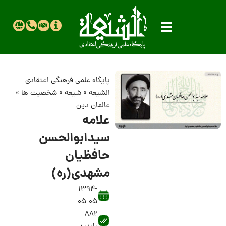
پایگاه علمی فرهنگی اعتقادی
الشیعه
»
شیعه
»
شخصیت ها
»
عالمان دین
علامه
سیدابوالحسن
حافظیان
مشهدی(ره)
1394-
05-05
882