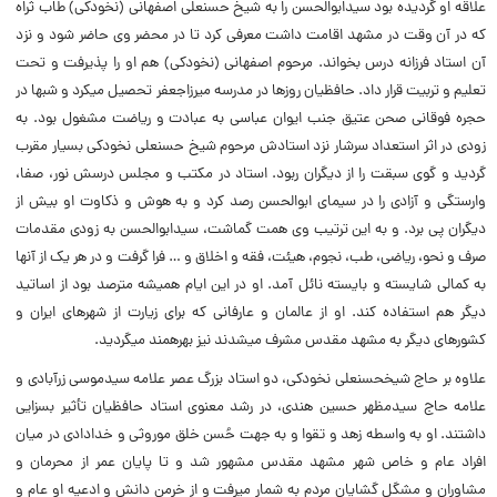
علاقه او گردیده بود سیدابوالحسن را به شیخ حسنعلی اصفهانی (نخودکی) طاب ثراه
که در آن وقت در مشهد اقامت داشت معرفی کرد تا در محضر وی حاضر شود و نزد
آن استاد فرزانه درس بخواند. مرحوم اصفهانی (نخودکی) هم او را پذیرفت و تحت
تعلیم و تربیت قرار داد. حافظیان روزها در مدرسه میرزاجعفر تحصیل می‏کرد و شب‏ها در
حجره فوقانی صحن عتیق جنب ایوان عباسی به عبادت و ریاضت مشغول بود. به
زودی در اثر استعداد سرشار نزد استادش مرحوم شیخ حسنعلی نخودکی بسیار مقرب
گردید و گوی سبقت را از دیگران ربود. استاد در مکتب و مجلس درسش نور، صفا،
وارستگی و آزادی را در سیمای ابوالحسن رصد کرد و به هوش و ذکاوت او بیش از
دیگران پی برد. و به این ترتیب وی همت گماشت، سیدابوالحسن به زودی مقدمات
صرف و نحو، ریاضی، طب، نجوم، هیئت، فقه و اخلاق و … فرا گرفت و در هر یک از آنها
به کمالی شایسته و بایسته نائل آمد. او در این ایام همیشه مترصد بود از اساتید
دیگر هم استفاده کند. او از عالمان و عارفانی که برای زیارت از شهرهای ایران و
کشورهای دیگر به مشهد مقدس مشرف می‏شدند نیز بهره‏مند می‏گردید.
علاوه بر حاج شیخ‏حسنعلی نخودکی، دو استاد بزرگ عصر علامه سیدموسی زرآبادی و
علامه حاج سیدمظهر حسین هندی، در رشد معنوی استاد حافظیان تأثیر بسزایی
داشتند. او به واسطه زهد و تقوا و به جهت حُسن خلق موروثی و خدادادی در میان
افراد عام و خاص شهر مشهد مقدس مشهور شد و تا پایان عمر از محرمان و
مشاوران و مشگل‏ گشایان مردم به شمار می‏رفت و از خرمن دانش و ادعیه او عام و