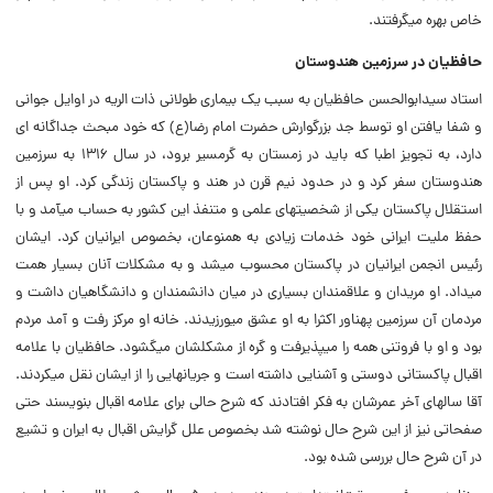
خاص بهره می‏گرفتند.
حافظیان در سرزمین هندوستان
استاد سیدابوالحسن حافظیان به سبب یک بیماری طولانی ذات ‏الریه در اوایل جوانی
و شفا یافتن او توسط جد بزرگوارش حضرت امام رضا(ع) که خود مبحث جداگانه‏ ای
دارد، به تجویز اطبا که باید در زمستان به گرمسیر برود، در سال ۱۳۱۶ به سرزمین
هندوستان سفر کرد و در حدود نیم قرن در هند و پاکستان زندگی کرد. او پس از
استقلال پاکستان یکی از شخصیت‏های علمی و متنفذ این کشور به حساب می‏آمد و با
حفظ ملیت ایرانی خود خدمات زیادی به همنوعان، بخصوص ایرانیان کرد. ایشان
رئیس انجمن ایرانیان در پاکستان محسوب می‏شد و به مشکلات آنان بسیار همت
می‏داد. او مریدان و علاقمندان بسیاری در میان دانشمندان و دانشگاهیان داشت و
مردمان آن سرزمین پهناور اکثرا به او عشق می‏ورزیدند. خانه او مرکز رفت و آمد مردم
بود و او با فروتنی همه را می‏پذیرفت و گره از مشکل‏شان می‏گشود. حافظیان با علامه
اقبال پاکستانی دوستی و آشنایی داشته است و جریان‏هایی را از ایشان نقل می‏کردند.
آقا سال‏های آخر عمرشان به فکر افتادند که شرح حالی برای علامه اقبال بنویسند حتی
صفحاتی نیز از این شرح حال نوشته شد بخصوص علل گرایش اقبال به ایران و تشیع
در آن شرح حال بررسی شده بود.