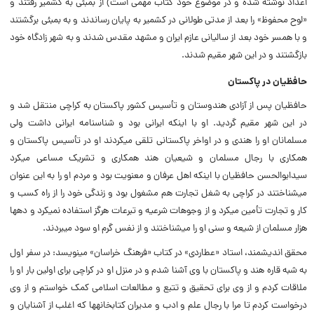
اعداد نوشته شده و در موضوع خود کتاب مهمی است) از بمبئی به کشمیر رفتند و
«لوح محفوظ» را بعد از مدتی طولانی در کشمیر به پایان رساندند و به بمبئی برگشتند
و با همسر خود بعد از سالیانی عازم ایران و مشهد مقدس شدند و به شهر زادگاه خود
بازگشتند و در این شهر مقیم شدند.
حافظیان در پاکستان
حافظیان پس از آزادی هندوستان و تأسیس کشور پاکستان به کراچی منتقل شد و
در این شهر مقیم گردید. او با اینکه ایرانی بود و شناسنامه ایرانی داشت ولی
مسلمانان او را هندی و در اواخر پاکستانی تلقی می‏کردند او در تأسیس پاکستان و
همکاری با رجال مسلمان و شیعیان هند همکاری و تشریک مساعی می‏کرد
سیدابوالحسن حافظیان با اینکه اهل عرفان و معنویت بود و مردم او را به این عنوان
می‏شناختند در کراچی به شغل تجارت هم مشغول بود و زندگی خود را از راه کسب و
کار و تجارت تأمین می‏کرد و از وجوهات شرعیه و تبرعات هرگز استفاده نمی‏کرد و دهها
هزار مسلمان از شیعه و سنی او را می‏شناختند و از نفس گرم او سود می‏بردند.
محقق اندیشمند، استاد «عطاردی» در کتاب «فرهنگ خراسان» می‏نویسد: در سفر اول
به شبه قاره هند و پاکستان با وی آشنا شدم و در منزل او در کراچی برای اولین بار او را
ملاقات کردم و از وی برای تحقیق و تتبع و مطالعات اسلامی کمک خواستم و از وی
درخواست کردم تا مرا با رجال علم و ادب و مدیران کتابخانه‏ها که اغلب از آشنایان و