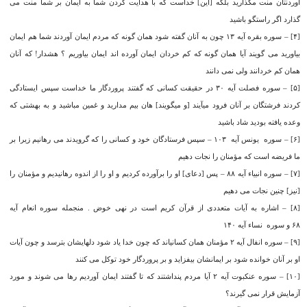
آوردنتان منت مگذارید بلکه [این] خداست که با هدایت‏ کردن شما به ایمان بر شما منت مى‏
گذارد اگر راستگو باشید
[۴] – سوره بقره آیه ۱۳ چون به آنان گفته شود همان گونه که مردم ایمان آوردند شما هم ایمان
بیاورید مى‏ گویند آیا همان گونه که کم خردان ایمان آورده‏ اند ایمان بیاوریم ؟ هشدار! که آنان
همان کم‏ خردانند ولى نمى‏ دانند
[۵] – سوره فصلت آیه ۳۰ در حقیقت کسانى که گفتند پروردگار ما خداست‏ سپس ایستادگى
کردند فرشتگان بر آنان فرود می‏آیند [و می‏گویند] هان بیم مدارید و غمین مباشید و به بهشتى که
وعده یافته بودید شاد باشید
[۶] – سوره یونس آیه ۱۰۳ – سپس فرستادگان خود و کسانى را که گرویدند می ‏رهانیم زیرا بر
ما فریضه است که مؤمنان را نجات دهیم
[۷] – سوره انبیاء آیه ۸۸ – پس [دعاى] او را برآورده کردیم و او را از اندوه رهانیدیم و مؤمنان را
[نیز] چنین نجات مى‏ دهیم
[۸] – اشاره به آیات متعددی از قرآن کریم است در نهی خوض . منجمله سوره انعام آیه
۶۸ و سوره نساء آیه ۱۴۰
[۹] – سوره انفال آیه ۲ مؤمنان همان کسانی‏اند که چون خدا یاد شود دلهایشان بترسد و چون آیات
او بر آنان خوانده شود بر ایمانشان بیفزاید و بر پروردگار خود توکل مى ‏کنند
[۱۰] – سوره عنکبوت آیه ۲ آیا مردم پنداشتند که تا گفتند ایمان آوردیم رها مى ‏شوند و مورد
آزمایش قرار نمی ‏گیرند؟