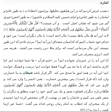
اشاره:
دیشب عرض کردیم که در این هیاهوی تحلیلها، پیرامون اعتقادات ( به طور عام) و
امامان ( به طور خاص) و امام حسین علیه السلام و عاشورا ( به طور اخص) چیزی
گم می شود که همان اصل است . و آن چیست؟!
قُلْ هَلْ نُنَبِّئُکُمْ بِالْأَخْسَرِینَ
أَعْمَالًا* الَّذِینَ ضَلَّ سَعْیُهُمْ فِی الْحَیَاهِ الدُّنْیَا وَهُمْ یَحْسَبُونَ أَنَّهُمْ یُحْسِنُونَ صُنْعًا [۱]
لابد این آیه ها مال ماها نیست! مال اجنه است! یا مال دیگران است! بین خود و
خدای خود حساب کنیم که کداممان مصداق این آیه ایم؟! مردم عادی که این طور
نیستند. این مال مردمانی است که برای مثلا دین زحمت می کشند ، هزینه می
کنند، انرژی مصرف می کنند.
آیا این آیه را در عمرمان نخوانده ایم؟ در «ختم قرآن » ها حتما خوانده ایم. اما
کاری نداشته ایم که با ما چه می گوید؟ فقط خوانده ایم! درست و قشنگ خوانده
ایم! این آیه در همه امور ما صدق می کند . اگر قرار باشد
شیطان
به ما خسارتی
وارد کند (که قرار است!) پس بیشترین خسارت ، یعنی اخسر را وارد می کند. و
کاری می کند که
ضَلَّ سَعْیُهُمْ فِی الْحَیَاهِ الدُّنْیَا وَهُمْ یَحْسَبُونَ أَنَّهُمْ یُحْسِنُونَ
صُنْعًا
درباره دیگران قضاوت صفر و یک می کنیم. خود را خوب مطلق و دیگران را
صفر تلقی می کنیم و جایمان را هم در بهشت از الان مشخص کرده ایم! (شنیدم
از یک سخنران که خطاب به امام زمان روحی فداه می گفت: «شما غیر ازما
کسی را ندارید!!» [۲])