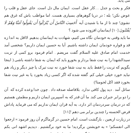
می یابد.
فکر و بحث و جدل …کار عقل است. ایمان مال دل است. جای عقل و قلب را
عوض نکن! بله ؛ در دریا گوهرهای بسیاری هست. اما مواظب باش که غرق هم
نشوی! چند تا از ما با شنیدن آیه
أَحَسِبَ النَّاسُ أَن یُتْرَکُوا أَن یَقُولُوا آمَنَّا وَهُمْ لَا
یُفْتَنُونَ
[۱۰] ایمانمان افزوده می شود ؟
ما باید وقتی به خودمان نگاه می کنیم، شهادت به ایمانمان بدهیم. لااقل به اندا زه
قد و قواره خودمان ایمان داشته باشیم. آیا به حسین ایمان داریم؟ شخصی آمد
خدمت امام صادق علیه السلام گفت مریضم . امام فرمود برو کمی از تربت
سیدالشهدا را به نیت شفا بردار و بخورو باید که ایمان به شفا داشته باشی ( اینجا
بگویم که تربت را فقط باید به نیت شفا خورد نه نیت تبرک یا چیز دیگر و زیاد هم
نباید خورد خیلی خیلی کم. گفته شده که اگر کسی زیاد بخورد یا به غیر نیت شفا
بخورد فقد اکل لحومنا!)
سائل آمد . دید پول کافی ندارد. بلافاصله صدقه داد . چون خدا وعده کرده که آن
را دو برابر جبران می کند. ما آن قدر که به آسپیرین ایمان داریم و مطمئن هستیم
که در درمان سردردمان اثر دارد، به آیه قران ایمان نداریم که می فرماید پاداش
قرض الحسنه را چندین برابر می دهم ![۱۱]
در زیارت اربعین ، بازگشت است. امام حسین در گرماگرم آن روز فرمود:« ارجعوا
الی انفسکم! » به خویشتن برگردید! ما به خود برگشتیم . دیدیم اشهد انی بکم