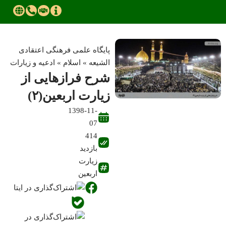
پایگاه علمی فرهنگی اعتقادی
الشیعه
»
اسلام
»
ادعیه و زیارات
شرح فرازهایی از
زیارت اربعین(۲)
1398-11-
07
414
بازدید
زیارت
اربعین