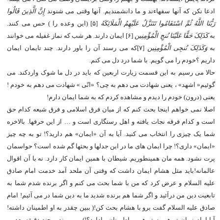
ادعا نکن که آنها سفهاءند و ما دانشمندیم. آنها وقتی می شنوند
إِنَّ الَّذِینَ قَالُوا
رَبُّنَا اللَّهُ ثُمَّ اسْتَقَامُوا تَتَنَزَّلُ عَلَیْهِمُ الْمَلَائِکَهُ
[۵] (این وعده را ) حس می کنند.
به
کَذَلِکَ حَقًّا عَلَیْنَا نُنجِ الْمُؤْمِنِین
[۶] ایمان دارند. هر شب که نماز غفیله می خوانند
به
وَکَذَلِکَ نُنجِی الْمُؤْمِنِین
[۷]که می رسند آن را باور دارند. چند تایمان ایمان
داریم ؟خودم را می گویم. با شما درد دل می کنم.
حالا می رسیم به این قسمت زیارت اربعین که باید در دل ما شوک واردکند. می
گوئیم« اشهد» ، یعنی شهادت می دهم به چی؟ «انّی » شهادت می دهم به خودم !
یعنی (درون) خودم را دیدم و مشاهده کردم که به شما ایمان دارم!
اصلا نمی خواهم اینجا بحث کنم که از میان فرق اسلامی و فرق شیعه کدام حق
است و کدام فرقه نجات یافته و اهل رستگاری است و … از این حرفها. بالاخره
شما یک چیزی را انتخاب می کنید. آیا به آن «ایمان» هم دارید؟! تو به چه چیز
«ایمان» داری؟! چرا ایمان های ما در این جدلها و بحثها گم شده است؟ حواسمان
پرت نشود. همه مان همینطوریم. شیطان با همین ایمان کار دارد. نه با آن اقوال
عالمانه!باید مثل هشام ایمان داشت که وقتی آن ملحد آمد خدمت امام صادق
علیه السلام و عرض کرد که من با شما بحث می کنم و اگر برنده شدم شما به
تابعیت دین من درآئید و اگر شما هم برنده شدید ما به دین شما در می آئیم! امام
صادق علیه السلام گفت برو با هشام بحث کن!( ببین چقدر به او اطمینان داشته!
آیا امام زمان تو هم به تو همین اطمینان رادارد؟!) می روند و چند دقیقه بعد بر