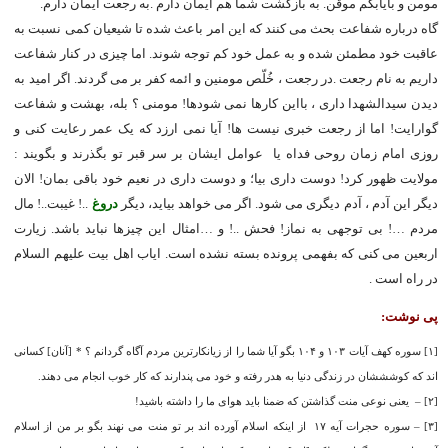
مومن و بایابکم موقن. به بازگشت شما هم ایمان دارم .به رجعت ایمان دارم.
گاه درباره شفاعت بحث می کنند که این امر باعث شده تا شیعیان کمی نسبت به
عاقبت خود مطمئن شده و به عمل خود کم توجه شوند. اما چیزی در کنار شفاعت
داریم به نام رجعت .در رجعت ، خُلّص مومنین و ائمه کفر بر می گردند. اگر امید به
دیدن سیدالشهدا داری ، بااین کارها نمی شودها! مومنی ؟ بله، بهشت و شفاعت
گوارایت! اما از رجعت خبری نیست ها! آیا نمی ارزد که یک عمر رعایت کنی و
روزی امام زمان روحی فداه یا عوامل ایشان بر سر قبر تو بگذرند و بگویند :
مولایت ظهور کرد! دوست داری بیا؛ و دوست داری در نعیم خود باقی بمان! الان
دیگر این آدم ، آدم دیگری می شود. اگر می خواهد بیاید، دیگر
دروغ
..! غیبت..! مال
مردم …! بی توجهی به نماز! فحش ..! و …امثال این چیزها نباید باشد. زیارت
اربعین می کنی که بفهمی پرونده بسته نشده است. ایاب اهل بیت علیهم السلام
در راه است .
پی نوشت:
[۱] سوره کهف آیات ۱۰۳ و ۱۰۴ بگو آیا شما را از زیانکارترین مردم آگاه گردانم ؟ * [آنان] کسانی
‏اند که کوشش‏شان در زندگى دنیا به هدر رفته و خود می پندارند که کار خوب انجام می ‏دهند.
[۲] – یعنی نوعی منت گذاشتن که ضمنا باید هوای ما را داشته باشید!
[۳] – سوره حجرات آیه ۱۷ از اینکه اسلام آورده‏ اند بر تو منت می ‏نهند بگو بر من از اسلام‏