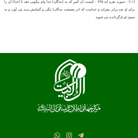
[۱۱] – سوره بقره آیه ۲۴۵ – کیست آن کس که به [بندگان] خدا وام نیکویى دهد تا [خدا] آن را
براى او چند برابر بیفزاید و خداست که [در معیشت بندگان] تنگى و گشایش پدید می آورد و به
سوى او بازگردانده می ‏شوید