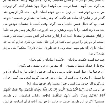
می گردد. می گوید : شما درست می گوئید؟ چرا؟ چون هشام گفته اگر توبردی
من به دین تودر نمی آیم. زیرا به دین خودم ایمان دارم ! حتی اگر از پس چند
گفتار تو بر نیایم! آن ملحد هم نگفت که چقدر شما بی منطق و متعصبید! متوجه
شده بود که دنبال همین اطمینان می گردد! وقتی کسی با چشمان خودش می
بیند که دارند آتشی را با چوب و هیزم بر می افروزند، دیگر هر چقدر هم که علما
در اتاق بنشینند و استدلال کنند که از آثار و علائم این آتش مسلم است که از نفت
است، او باورش را عوض نمی کند! در این جای بحث من کاری ندارم که به چه
ایمان داری (آن هم مهم است ولی ) چه طوری ایمان داری؟ محکم؟ مثل مردم
عادی؟ یا نه!
چند چند است حکمت یونانیان حکمت ایمانیان را هم بخوان
لوح دل از فضله شیطان بشوی ای مدرس؛ درس عشقی هم بگوی!
آن حرفها مال عقل است، قلب برنمی تابد این حرفها را! قلب نیاز به ایمان دارد و
ما قلبمان را محروم می کنیم از ایمان و هر چه می گویند گوش می کنیم . قرآن
می گوید اگر خوض می کنند برخیز ! ننشین پای حرفهایشان![۸]
قرآن می گوید :
إِنَّمَا الْمُؤْمِنُونَ الَّذِینَ إِذَا ذُکِرَ اللّهُ وَجِلَتْ قُلُوبُهُمْ وَإِذَا تُلِیَتْ عَلَیْهِمْ
آیَاتُهُ زَادَتْهُمْ إِیمَانًا وَعَلَى رَبِّهِمْ یَتَوَکَّلُونَ
[۹]خدا وکیلی کداممان این طوری
هستیم؟! اگر تو این طوری؛ خوشا به حالت! با خواندن آیات قرآن ایمانت افزایش