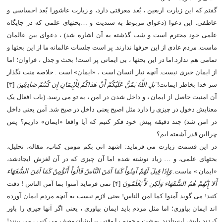
گفتم که این زیارت اربعین ، بُعد معرفتی دارد، و زیارت عاشورا بُعد احساسی و
عاطفی. این دعوا (دعوای مربوط به سندیت و …بحثهای علمی که در جایگاه
علمی خود محترم است و شب گذشته به آن اشاره شد) ، دعوای بین عالمان
ماست. مردم عادی از این حرفها ندارند. پر است جلسات عالمانه ما از این بحثها و
تمامی هم ندارد.اما در این بحثها ، بی ایمانی پر است! بحث و جدل ، فراوان؛ اما
از ایمان خبری نیست. آنچه نیاز انسان است ، «ایمان» است . خلاصه منت نگذار
سر خدا بخاطر ایمانت!
بَلِ اللَّهُ یَمُنُّ عَلَیْکُمْ أَنْ هَدَاکُمْ لِلْإِیمَانِ إِن کُنتُمْ صَادِقِینَ
[۳]
آن امنیت حاصل از ایمان ، و داخل شدن در امن ، به تو می رسد. (باب افعال یک
معنایش دخول در چیزی را دارد مثل اصبح یعنی داخل در صبح شد. آمن یعنی داخل
در امن شد) چند دقیقه پیش خود فکر کنیم که آیا واقعا «ایمان» داریم؟ پس
چرااین قدر آشفته ایم؟
در این قسمت زیارت می فرماید: اشهد انی بکم مومن. کتاب، مقاله، تحلیل،
بحثهای علمی، و … زیاد نوشته شده اما آن چیزی که در آن لغزش ایجادشد،
«ایمان » ماست.
وَإِذَا قِیلَ لَهُمْ آمِنُواْ کَمَا آمَنَ النَّاسُ قَالُواْ أَنُؤْمِنُ کَمَا آمَنَ السُّفَهَاء
أَلا إِنَّهُمْ هُمُ السُّفَهَاء وَلَکِن لاَّ یَعْلَمُونَ
[۴] نمی فرماید آمنوا بما آمن الناس ! دقت
کنید! می گوید آمنوا کما امن الناس! یعنی لازم نیست به آنچه مردم ایمان آورده
اند ایمان بیاوری؛ اما مثل مردم باید ایمان بیاوری ، یعنی اگر آنها چیزی را باور
کردند پایش ایستادند. بهشت و جهنم را وقتی برایشان وصف می کنی ، می بینند!