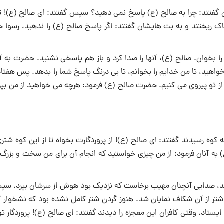
 گفتند: چرا به صالح (ع) پاسخ نمی ‌دهید؟ سپس گفتند: ای صالح (ع)! تو
 خاک ریختند و به بت‌ هایشان گفتند: اگر پاسخ صالح (ع) را ندهید، رسوا 
را بخوان. صالح (ع)، آنها را صدا کرد و باز هم پاسخی نشنید. حضرت به 
هید، تا من خدایم را بخوانم، تا بی‌ درنگ پاسخ شما را بدهد. پس هفتاد 
ا از تو پیروی می ‌کنیم. حضرت صالح (ع) فرمود: هرچه می ‌خواهید از من بپ
کوه رسیدند گفتند: ای صالح (ع)! از پروردگارت بخواه تا از این کوه شت
ع) به آنان فرمود: از من چیزی خواستید که انجام آن برای من سخت و بزرگ 
شد، صدایی آنچنان مهیب برخاست که نزدیک بود هوش از سرشان بپرد. سپ
شتر از آن شکاف نمایان شد. هنوز گردن شتر کامل نشده بود که نشخوار کر
ستاد. وقتی کافران این معجزه را دیدند گفتند: ای صالح (ع)! پروردگار ت