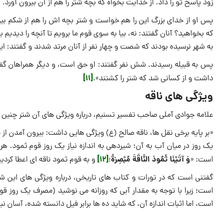
زود پاسخ تو را داد. از خدایت بخواه که بچه شتر را هم از آن بیرون آورد.
پس او از خدای بزرگ این را هم خواست و شتر بچه‌ اش را هم از شکم بیر
که بخواهید؟ آنان گفتند: نه، بیا به سوی قوم ما برویم تا آنچه را دیدیم 
به شهر نرسیده بودند که شصت و چهار نفر از آنان مرتد شدند و گفتند: ای
پس به قبیله رسیدند. شش نفر گفتند: او حق است، و دیگر همراهان گف
[11]
داشت و از کسانی شد که شتر را کشتند».
ویژگی ‌های ناقه
علامه جوادی آملی صاحب تفسیر تسنیم، درباره ویژگی ‌های آن شتر چنین
«بر پایه برخی نقل ‌ها، ناقه صالح (ع) ویژگی ‌هایی داشت: بیرون آمدن 
یک روز در میان آب به آن؛ شیردهی به اندازه نیاز یک روز قوم ثمود. هر ی
وَ آتَیْنَا ثَمُودَ النَّاقَةَ مُبْصِرَةً
[12]
است: «
؛
و به قوم ثمود ناقه ای اعطا کردی
گفتنی است که در تورات و کتاب‌ های تاریخی، درباره ویژگی‌ های این شت
است؛ زیرا با توجه به مقدار آبی که روزانه می‌ نوشید (مصرف یک روز ق
است، اما اثبات اندازه آن، که شاید ده‌ ها برابر فیل دانسته شده، آسان 