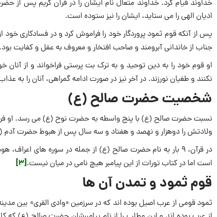
خداوند قیام کرد. خداوند متعال نام ایشان را در قرآن کریم پس از حضرت
ادیان الهی را می ‌ستاید، ایشان را نیز ستوده است.
پس از آنکه قوم ثمود پروردگار خود را فراموش کرد و در فسادکاری خود
جناب از خاندانی آبرومند و صاحب افتخار و معروف به عقل و کفایت بود.
او قوم خود را به دین توحید و به ترک بت‌ پرستی فراخواند و از آنان 
نکنند و طغیان نورزند. در آخر نیز در صورت ادامه گمراهی، آنان را به عذاب
شخصیت‌ حضرت صالح (ع)
نسبت حضرت صالح (ع) با پنج واسطه به حضرت نوح (ع) می‌ رسد. او فرزند جا
ولادتش را دوهزار و نهصد و هفتاد و سه سال پس از هبوط حضرت آدم (ع) می‌ دانند و 
در قرآن، ۹ بار به نام حضرت صالح (ع) از جمله در سوره‌ های اعر
[3]
است اما در کتاب تورات از این پیامبر هیچ نامی در میان نیست.
قوم ثمود و تمدن آن ها
ثمود قومی از عرب اصیل‌ بوده ‌اند که در سرزمین «وادی ‌القری» بین مدی