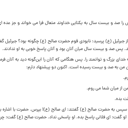
 را صد و بیست سال به یکتایی خداوند متعال فرا می‌ خواند و جز عده ای
از جبرئیل (ع) پرسید: نابودی قوم حضرت صالح (ع) چگونه بود؟ جبرئیل گف
 پس صد و بیست سال میان آنان بود و آنان پاسخ خوبی به او ندادند.
خدای بزرگ و توانمند را. پس هنگامی که آنان را این‌گونه دید به آنان فرم
 من به صد و بیست رسیده است. اکنون دو پیشنهاد دارم:
ت بده.
 سپس به حضرت صالح (ع) گفتند: ای صالح (ع)! بپرس. حضرت با اشاره به
 او گفت: ای فلانی پاسخ بده. او پاسخی نداد. حضرت صالح (ع) گفت: چرا