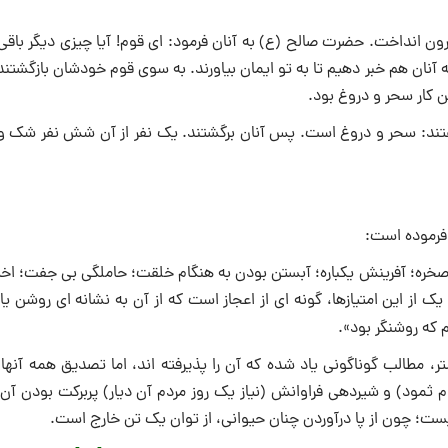
ون انداخت. حضرت صالح (ع) به آنان فرمود: ای قوم! آیا چیزی دیگر باقی
به آنان هم خبر دهیم تا به تو ایمان بیاورند. به سوی قوم خودشان بازگشتند
ن کار سحر و دروغ بود.
تند: سحر و دروغ است. پس آنان برگشتند. یک نفر از آن شش نفر شک و 
 فرموده است:
از صخره؛ آفرینش یکباره؛ آبستن بودن به هنگام خلقت؛ حاملگی بی‌ جفت؛ 
ک از این امتیازها، گونه ‌ای از اعجاز است که از آن به نشانه ‌ای روشن ی
م که روشنگر بود».
ر، مطالب گوناگونی یاد شده که آن را پذیرفته ‌اند، اما تصدیق همه آنها
وم ثمود) و شیردهی فراوانش (نیاز یک روز مردم آن دیار) پربرکت بودن آ
نیست؛ چون از پا درآوردن چنان حیوانی، از توان یک تن خارج است.