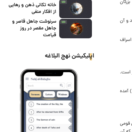
بزرگان
خانه تکانی ذهن و رهایی
از افکار منفی
 و آن
سرنوشت جاهل قاصر و
جاهل مقصر در روز
قیامت
اسراف
اپلیکیشن نهج البلاغه
ر است.
) آمده
ن قومی
یز چنین برمی ‌آید که آن