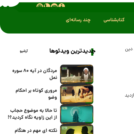
کتابشناسی
چند رسانه‌ای
دین
جدیدترین ویدئوها
آرشیو
مردگان در آیه 80 سوره
نمل
مروری کوتاه بر احکام
وضو
تا حالا به موضوع حجاب
از این زاویه نگاه کردید؟!
نکته ای مهم در هنگام