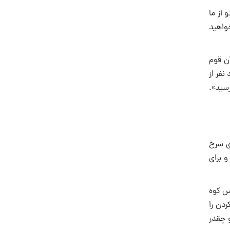
 از ما
خواهید
آن قوم
نفر از
رسید».
ری سرخ
و برای
س کوه
دن را
و چقدر