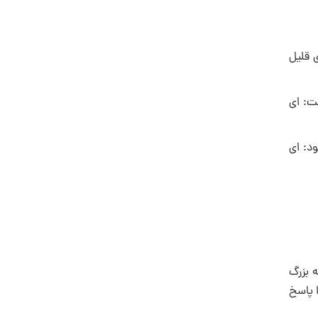
 قلیل
ت: ای
ود: ای
 بزرگ
 پاسخ