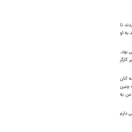
دند تا
 به او
ی بود.
کارگر
 آنان
 چنین
من به
 ‌دارم