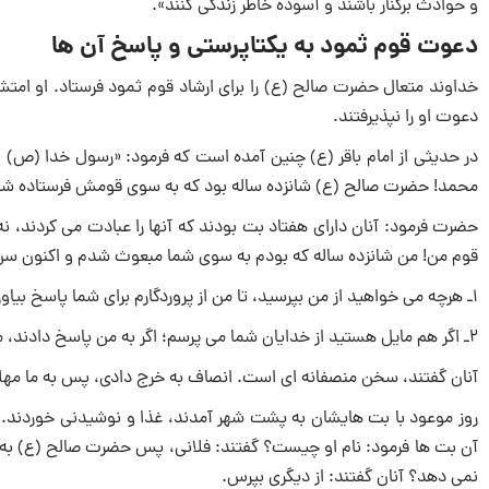
و حوادث برکنار باشند و آسوده خاطر زندگی کنند».
دعوت قوم ثمود به یکتاپرستی و پاسخ آن ها
خداوند متعال حضرت صالح (ع) را برای ارشاد قوم ثمود فرستاد. او امتش
دعوت او را نپذیرفتند.
در حدیثی از امام باقر (ع) چنین آمده است که فرمود: «رسول خدا (ص) 
محمد! حضرت صالح (ع) شانزده ساله بود که به سوی قومش فرستاده شد.
حضرت فرمود: آنان دارای هفتاد بت بودند که آنها را عبادت می ‌کردند، نه 
قوم من! من شانزده ساله که بودم به سوی شما مبعوث شدم و اکنون سن
1ـ هرچه می‌ خواهید از من بپرسید، تا من از پروردگارم برای شما پاسخ بیاورم.
2ـ اگر هم مایل هستید از خدایان شما می ‌پرسم؛ اگر به من پاسخ دادند، من از میان شما می‌ روم.
آنان گفتند، سخن منصفانه ‌ای است. انصاف به خرج دادی، پس به ما مهل
روز موعود با بت‌ هایشان به پشت شهر آمدند، غذا و نوشیدنی خوردند.
آن بت‌ ها فرمود: نام او چیست؟ گفتند: فلانی، پس حضرت صالح (ع) به
نمی ‌دهد؟ آنان گفتند: از دیگری بپرس.