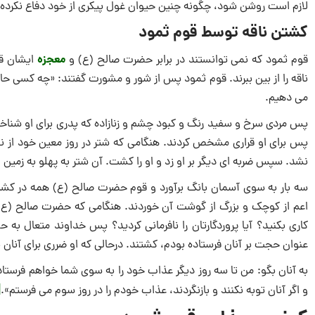
لازم است روشن شود، چگونه چنین حیوان غول ‌پیکری از خود دفاع نکرده ا
کشتن ناقه توسط قوم ثمود
معجزه
قوم ثمود که نمی توانستند در برابر حضرت صالح (ع) و
ایشان قد 
ناقه را از بین ببرند. قوم ثمود پس از شور و مشورت گفتند: «چه کسی حاض
می ‌دهیم.
پس مردی سرخ و سفید رنگ و کبود چشم و زنازاده که پدری برای او شناخته
پس برای او قراری مشخص کردند. هنگامی که شتر در روز معین خود از نو
نشد. سپس ضربه ‌ای دیگر بر او زد و او را کشت. آن شتر به پهلو به زمین افت
سه بار به سوی آسمان بانگ برآورد و قوم حضرت صالح (ع) همه در کش
اعم از کوچک و بزرگ از گوشت آن خوردند. هنگامی که حضرت صالح (ع) 
کاری بکنید؟ آیا پروردگارتان را نافرمانی کردید؟ پس خداوند متعال ب
عنوان حجت بر آنان فرستاده بودم، کشتند. درحالی‌ که او ضرری برای آنان ن
به آنان بگو: من تا سه روز دیگر عذاب خود را به سوی شما خواهم فرستاد! اگر
]
و اگر آنان توبه نکنند و بازنگردند، عذاب خودم را در روز سوم می ‌فرستم».