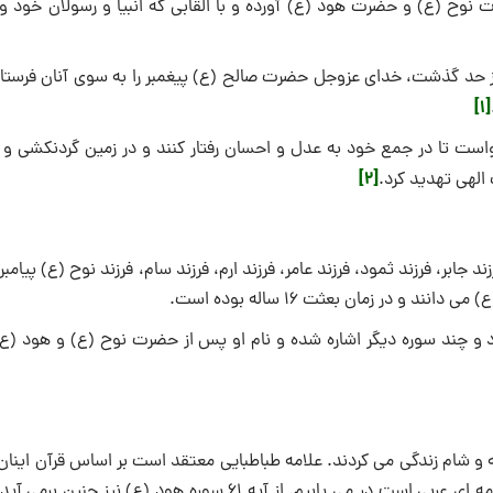
 نوح (ع) و حضرت هود (ع) آورده و با القابی که انبیا و رسولان خود و 
 از حد گذشت، خدای عزوجل حضرت صالح (ع) پیغمبر را به سوی آنان فرستاد
[1]
خواست تا در جمع خود به عدل و احسان رفتار کنند و در زمین گردنکشی و 
[2]
 الهی تهدید کرد.
بر، فرزند ثمود، فرزند عامر، فرزند ارم، فرزند سام، فرزند نوح (ع) پیامب
در زمان بعثت 16 ساله بوده است.
اف، هود و چند سوره دیگر اشاره شده و نام او پس از حضرت نوح (ع) و هود (ع
نه و شام زندگی می ‌کردند. علامه طباطبایی معتقد است بر اساس قرآن اینا
از عرب بوده ‌اند و این مطلب را از نام پیامبرشان حضرت صالح (ع) که کلمه ‌ای عربی است در می‌ یابیم. از آیه 61 سوره هود (ع) ن