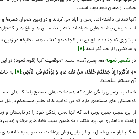
جناب، از همان قوم بوده است.
آنها تمدنی داشته ‌اند، زمین را آباد می ‌کردند و در زمین هموار، قصرها و
است؛ یعنی چشمه ‌هایی به راه انداخته و نخلستان‌ ها و باغ‌ ها و کشتزارها
در شهری که جناب صالح (ع) در آنجا مبعوث شد، هفت طایفه در زمین فسا
[7]
و سرکشی را از حد گذراندند.
تفسیر نمونه
در
هم چنین آمده است: «موقعیت آنها (قوم ثمود) در این جه
وَ اذْکُرُوا إِذْ جَعَلَکُمْ خُلَفَاءَ مِنْ بَعْدِ عَادٍ وَ بَوَّأَکُمْ فِی الْأَرْضِ
[8]
«
؛
به خاطر 
آن مستقر ساخت».
شما در سرزمینی زندگی دارید که هم دشت‌ های مسطح با خاک ‌های مساعد و
کوهستان‌ های مستعدی دارد که می ‌توانید خانه ‌هایی مستحکم در دل 
از این تعبیر، چنین برمی ‌آید که آنها محل زندگی خود را در تابستان و 
زراعت و دامداری می ‌پرداختند و به همین سبب خانه‌ های مرفه و زیبایی 
هنگام فرارسیدن فصل سرما و پایان زمان برداشت محصول، به خانه‌ های مس