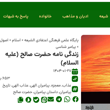
شیعه
ادیان و مذاهب
خانواده
پاسخ به شبهات
پایگاه علمی فرهنگی اعتقادی الشیعه
»
اسلام
»
اصول 
»
پیامبر شناسی
زندگی نامه حضرت صالح (علیه
السلام)
1404-01-27
653 بازدید
عذاب
,
معجزه
,
پیامبران الهی
,
عذاب الهی
,
تاریخ
پیامبران
,
داستان پیامبران
,
حضرت صالح