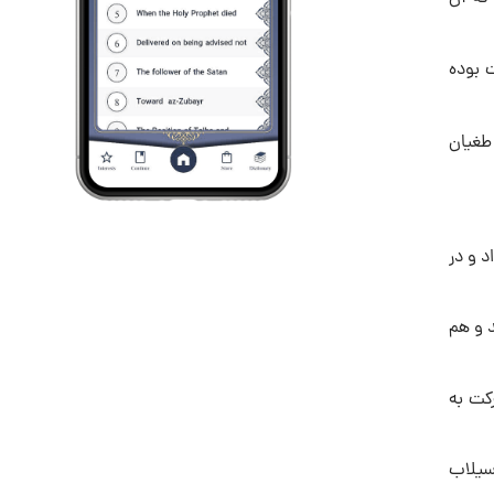
 بوده
 طغیان
د و در
د و هم
رکت به
 سیلاب