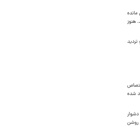
 مانده
. هنوز
تردید
اختصاص
اد شده
 دشوار
ن روشن