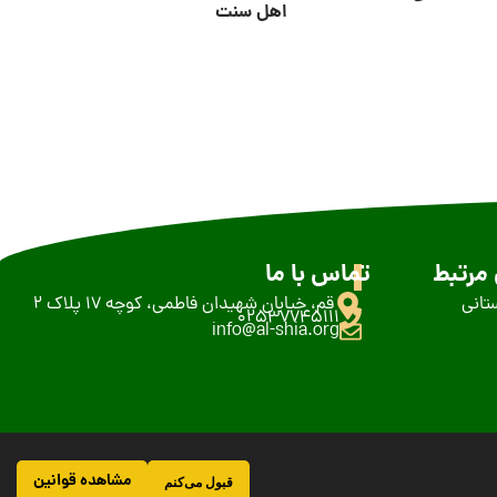
اهل سنت
مرتبط
تماس با ما
تانی
قم، خیابان شهیدان فاطمی، کوچه 17 پلاک 2
02537745111
info@al-shia.org
مشاهده قوانین
قبول می‌کنم