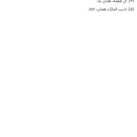
[۴]
. آل طعمه، همان جا.
[۵]
. ادیب الملک، همان، ۱۵۷.