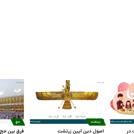
زرتشت
حج
 در
اصول دین آیین زرتشت
فرق بین حج 