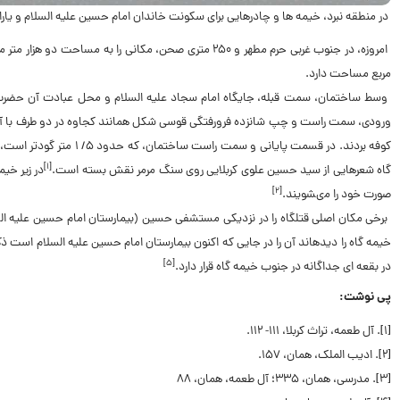
در منطقه نبرد، خیمه ‏ها و چادرهایى براى سکونت خاندان امام حسین علیه السلام و یا
امروزه، در جنوب غربى حرم مطهر و ۲۵۰ مترى صحن، مکانى را 
مربع مساحت دارد.
وسط ساختمان، سمت
قبله
، جایگاه امام سجاد علیه السلام و محل عبادت آن حضرت
ورودى، سمت راست و چپ شانزده فرورفتگى قوسى شکل همانند کجاوه در دو طرف با آجر س
کوفه بردند. در قسمت پایا
[۱]
گاه شعرهایى از سید حسین علوى کربلایى روى سنگ مرمر نقش بسته است.
در زیر خی
[۲]
صورت خود را مى‏شویند.
برخى مکان اصلى قتل‏گاه را در نزدیکى مستشفى حسین (بیمارستان امام حسین علیه السل
خیمه‏ گاه را دیده‏اند آن را در جایى که اکنون بیمارستان امام حسین علیه السلام است ذکر 
[۵]
در بقعه ‏اى جداگانه در جنوب خیمه‏ گاه قرار دارد.
پی نوشت:
[۱]
. آل طعمه، تراث کربلا، ۱۱۱- ۱۱۲.
[۲]
. ادیب الملک، همان، ۱۵۷.
[۳]
. مدرسى، همان، ۳۳۵؛ آل طعمه، همان، ۸۸