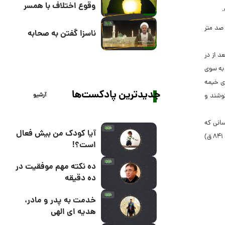
وقوع اختلاف با همسر
.
ار صد متر
ناسزا گفتن به صحابه
 از در
 به سوى
ورودى خیمه‏
جدیدترین پادکست‌ها
آرشیو
نوشند و
سانى که
آیا کودک من بیش فعال
قبر احمد بن محمد معروف به بن فهد حلى، از فقیهان بزرگ امامیه در (۷۵۷- ۸۴۱ ق)
است؟!
ده نکته مهم موفقیت در
ده دقیقه
خدمت به پدر و مادر،
هدیه ای الهی