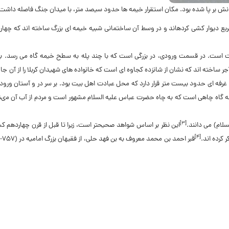
رانش بر پا شده بود. مکان استقرار خیمه ‏ها حدود سیصد متر، با میدان جنگ فاصله داشت
به مساحت دو هزار متر مربع دیوار کشى کرده‏اند و در وسط آن ساختمانى شبیه خیمه ‏اى‏ بزرگ ساخته ‏اند که چه
 است. در قسمت ورودى، در بزرگى است که با چند پله به سطح خیمه ‏گاه مى ‏رسد. بعد
اخته ‏اند که نشان از شانزده کجاوه ‏اى است که خانواده ‏هاى شهیدان
کربلا
را از آن جا
نى و سمت راست ساختمان، که حدود ۵/ ۱ متر گودتر است، غرفه ‏اى حدود بیست متر قرار دارد که محل عبادت اهل بیت بود. بر سر در و آستان 
مه‏ گاه چاهى است که به چاه حضرت عباس علیه السلام مشهور است و مردم از آب آن مى‏
[۳]
ام) مى ‏دانند.
این نظر بر اساس شواهد صحیح‏تر است، زیرا تا قبل از قرن چهاردهم ک
[۴]
کرده ‏اند.