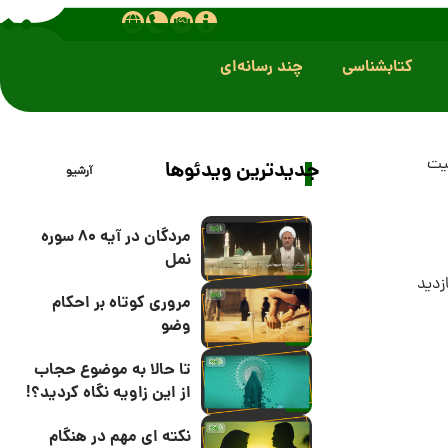
کتابشناسی
چند رسانه‌ای
بیت
جدیدترین ویدئوها
آرشیو
مردگان در آیه 80 سوره
نمل
مروری کوتاه بر احکام
وضو
تا حالا به موضوع حجاب
از این زاویه نگاه کردید؟!
نکته ای مهم در هنگام