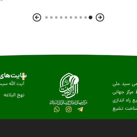
سایت‌های 
ظمى سید على
آیت الله سیس
عید غدیر سال ١٤١٨ ه-ق توسط مرکز جهانی
نهج البلاغه
 راه اندازی
 شناخت تشیع