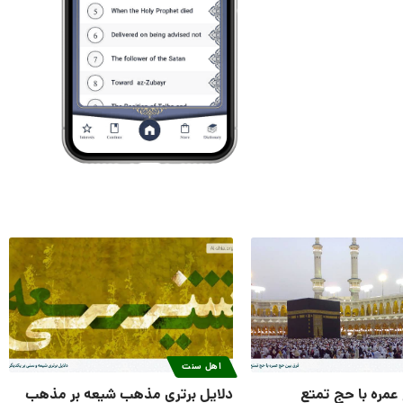
اهل سنت
عمره با حج تمتع
دلایل برتری مذهب شیعه بر مذهب