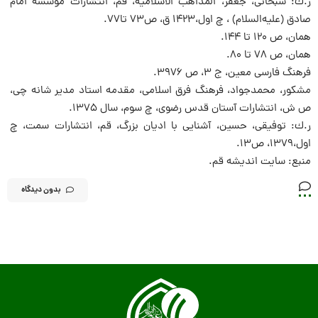
ر.ك: سبحانی، جعفر، المذاهب الاسلامیه، قم، انتشارات مؤسسه امام
صادق (علیه‌السلام) ، چ اول،1423 ق، ص73 تا77.
همان، ص 120 تا 144.
همان، ص 78 تا 80.
فرهنگ فارسی معین، ج 3، ص 3976.
مشكور، محمدجواد، فرهنگ فرق اسلامی، مقدمه استاد مدیر شانه چی،
ص ش، انتشارات آستان قدس رضوی، چ سوم، سال 1375.
ر.ك: توفیقی، حسین، آشنایی با ادیان بزرگ، قم، انتشارات سمت، چ
اول،1379، ص13.
منبع: سایت اندیشه قم.
بدون دیدگاه