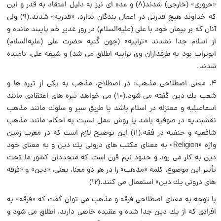
«حروری» (خارجی) شدند(8) و عده ای نیز به دلیل اعتقاد به قدر و این
كه خداوند هیچ قدرتی در اعمال بندگان ندارد، «قدریه» شدند.(9) ولی
آنان كه بر پیمان خود با علی (علیه‌السلام) در روز غدیر خم پایبند مانده و
از اسلام جدا نشدند «ترابیه» (چون كُنیه حضرت علی (علیه‌السلام)
ابوتراب بود به طرفداران وی ترابیه اطلاق می شد) و شیعه علی، نامیده
شدند.
4. معنی اصطلاحی مذهب: در اصطلاح، مذهب به یكی از تیره ها و
شعب یك دین گفته می شود.(10) می خواهد تیره های اعتقادی مانند
اسماعیلیه و معتزله در اسلام باشد یا طریق سیر و سلوك مانند مذهب
نقشبندیه در صوفیه باشد یا روش عمل نسبت به احكام مانند مذهب
شافعیه و حنفیه در فقه.(11) این توضیح لازم است كه در مغرب زمین
واژه «Religion» به معنای مكتب های درونی یك دین و به معنای خود
دین به كار می رود و حدود نیم قرن است كه متجددان كشور ما تحت
تأثیر این موضوع، كلمه «مذهب» را در هر دو معنا، یعنی، «دین» و «فرقه
های درونی یك دین» استعمال می كنند.(12)
با توجه به معنای اصطلاحی فرقه و مذهب می توان گفت كه «فرقه» به
افرادی كه از یك دین جدا شده و عقیده خاصی دارند، اطلاق می شود و