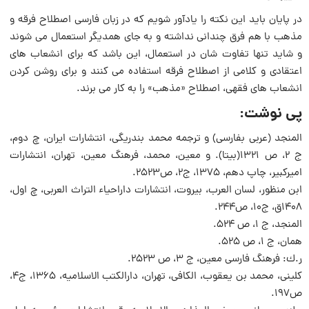
در پایان باید این نكته را یادآور شویم كه در زبان فارسی اصطلاح فرقه و
مذهب با هم فرق چندانی نداشته و به جای همدیگر استعمال می شوند
و شاید تنها تفاوت شان در استعمال، این باشد كه برای انشعاب های
اعتقادی و كلامی از اصطلاح فرقه استفاده می كنند و برای روشن كردن
انشعاب های فقهی، اصطلاح «مذهب» را به كار می برند.
پی نوشت:
المنجد (عربی بفارسی) و ترجمه محمد بندریگی، انتشارات ایران، چ دوم،
ج 2، ص 1321(بیتا). و معین، محمد، فرهنگ معین، تهران، انتشارات
امیركبیر، چاپ دهم، 1375، ج2، ص2523.
ابن منظور، لسان العرب، بیروت، انتشارات داراحیاء التراث العربی، چ اول،
1408ق، ج10، ص244.
المنجد، ج 1، ص 524.
همان، ج 1، ص 525.
ر.ك: فرهنگ فارسی معین، ج 3، ص 2523.
كلینی، محمد بن یعقوب، الكافی، تهران، دارالكتب الاسلامیه، 1365، ج4،
ص197.