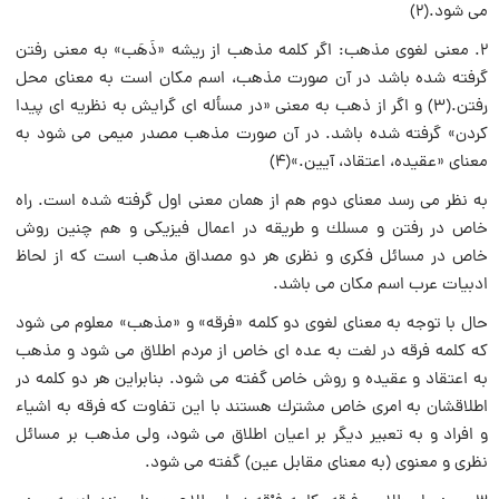
می شود.(2)
2. معنی لغوی مذهب: اگر كلمه مذهب از ریشه «ذَهَب» به معنی رفتن
گرفته شده باشد در آن صورت مذهب، اسم مكان است به معنای محل
رفتن.(3) و اگر از ذهب به معنی «در مسأله ای گرایش به نظریه ای پیدا
كردن» گرفته شده باشد. در آن صورت مذهب مصدر میمی می شود به
معنای «عقیده، اعتقاد، آیین.»(4)
به نظر می رسد معنای دوم هم از همان معنی اول گرفته شده است. راه
خاص در رفتن و مسلك و طریقه در اعمال فیزیكی و هم چنین روش
خاص در مسائل فكری و نظری هر دو مصداق مذهب است كه از لحاظ
ادبیات عرب اسم مكان می باشد.
حال با توجه به معنای لغوی دو كلمه «فرقه» و «مذهب» معلوم می شود
كه كلمه فرقه در لغت به عده ای خاص از مردم اطلاق می شود و مذهب
به اعتقاد و عقیده و روش خاص گفته می شود. بنابراین هر دو كلمه در
اطلاقشان به امری خاص مشترك هستند با این تفاوت كه فرقه به اشیاء
و افراد و به تعبیر دیگر بر اعیان اطلاق می شود، ولی مذهب بر مسائل
نظری و معنوی (به معنای مقابل عین) گفته می شود.