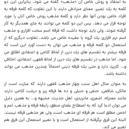
به اعتقاد و روش خاص آن «مذهب» گفته می شود. بنابراین این دو
كلمه به یك تعبیر، معنای مترادفی دارند با این تفاوت كه كلمه فرقه به
افراد خاص بودن آنها نظر دارد و كلمه مذهب روش خاص آنان را مورد
توجه قرار می دهد. پس این دو كلمه می توانند به جای همدیگر به كار
گرفته شوند. ولی باید توجه داشت كه فرقه اسم سخت افزاری و مذهب
اسم نرم افزاری یك گروه با عقیده خاص می باشد. تفاوت دیگری كه از
استعمال دو كلمه فرقه و مذهب می توان به دست آورد این است كه
فرقه بیشتر به تقسیم های یك دین از لحاظ كلامی و اعتقادی اطلاق می
شود. اما مذهب در تقسیم های یك دین از لحاظ فقهی، اعتقادی، اخلاقی
و… كاربرد دارد و حتی یك فرقه دینی احتمالاً چندین مذهب می تواند
داشته باشد.
به عنوان مثال اهل سنت چهار مذهب فقهی دارند كه عبارت است از
مالكی، شافعی، حنفی و حنبلی و ده ها فرقه ریز و درشت كلامی دارند
مانند معتزله، اشعری، ماتریدی، اهل حدیث، مشبهه و… به همین دلیل
می توان ادعا كرد كه به اصطلاح علمای منطق، رابطه فرقه و مذهب اعم و
اخص مطلق است هر فرقه ای مذهب است، ولی هر مذهبی فرقه نیست.
البته این فرق برگرفته از استعمال است و با تغییر استعمال این فرق هم
تغییر می كند.