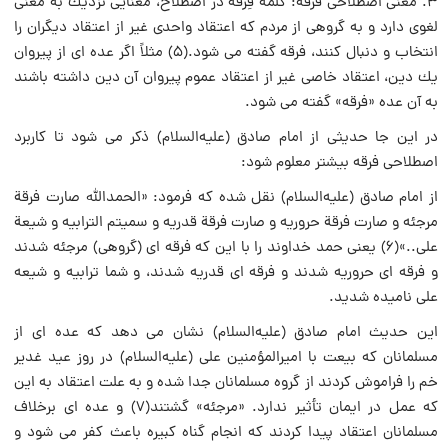
3. معنی اصطلاحی فرقه: كلمه فِرْقه در اصطلاح، معنایی نزدیك به معنی
لغوی دارد و به گروهی از مردم كه اعتقاد واحدی غیر از اعتقاد دیگران را
انتخاب و دنبال كنند، فرقه گفته می شود.(5) مثلاً اگر عده ای از پیروان
یك دین، اعتقاد خاصی غیر از اعتقاد عموم پیروان آن دین داشته باشند
به آن عده «فرقه» گفته می شود.
در این جا حدیثی از امام صادق (علیه‌السلام) ذكر می شود تا كاربرد
اصطلاحی فرقه بیشتر معلوم شود:
از امام صادق (علیه‌السلام) نقل شده كه فرمود: «الحمدالله صارت فرقة
مرجئه و صارت فرقة حروریه و صارت فرقة قدریه و سمیتم الترابیه و شیعة
علی‌‍..»(6) یعنی حمد خداوند را با این كه فرقه ای (گروهی) مرجئه شدند
و فرقه ای حروریه شدند و فرقه ای قدریه شدند، و شما ترابیه و شیعه
علی نامیده شدید.
این حدیث امام صادق (علیه‌السلام) نشان می دهد كه عده ای از
مسلمانان كه بیعت با امیرالمؤمنین علی (علیه‌السلام) در روز عید غدیر
خم را فراموش كردند از گروه مسلمانان جدا شده و به علت اعتقاد به این
كه عمل در ایمان تأثیر ندارد. «مرجئه» گشتند(7) و عده ای برخلاف
مسلمانان اعتقاد پیدا كردند كه انجام گناه كبیره باعث كفر می شود و