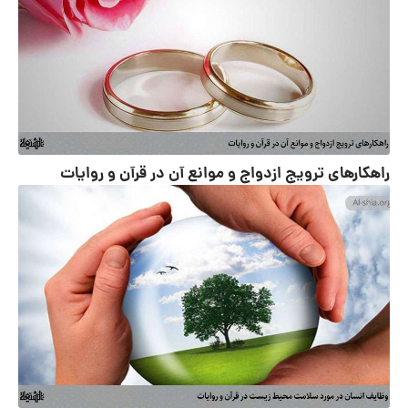
راهکارهای ترویج ازدواج و موانع آن در قرآن و روایات