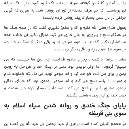
پايين آمد و كلنگ را گرفته، ضربه اى به سنگ فرود آورد و از سنگ جرقه
اى برخاست، كه دو طرف مدينه از نور آن روشن شد، به طورى كه گويى
چراغى در دل شبى بسيار تاريک روشن كرده باشند؛
رسول خدا (صلى الله عليه و آله و سلم) تكبيرى گفت كه در همه جنگ ها
در هنگام فتح و پيروزى به زبان جارى مى كرد، دنبال تكبير آن جناب همه
مسلمانان تكبير گفتند، بار دوم ضربتى زد و برقى ديگر از سنگ برخاست،
بار سوم نيز ضربتى زد و برقى ديگر برخاست.
سلمان عرضه داشت : پدر و مادرم فدايت، اين برق ها چيست كه مى
بينيم؟ فرمود: اما اولى نويدى بود مبنى بر اينكه خداى عزوجل به زودى
يمن را براى من فتح خواهد كرد و اما دومى نويد مى داد كه خداوند شام
و مغرب را برايم فتح مى كند و اما سومى نويدى بود كه خداى تعالى
بزودى مشرق را برايم فتح مى كند، مسلمانان بسيار خوشحال شدند و
حمد خدا بر اين وعده راست بگفتند.
پایان جنگ خندق و روانه شدن سپاه اسلام به
سوى بنى قريظه
در مجمع البيان آمده است: زهرى از عبدالرحمن بن عبدالله بن کعب بن