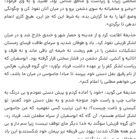
شخصی زیرک و زبردست و منافق شناس بود، طلبید و به وی فرمود:
«برخیز و مخفیانه به سوی دشمن برو و در میان آنان نفوذ کن و چگونگی
وضع آنها را به ما گزارش بده، به شرط این که جز این، هیچ کاری انجام
ندهی تا برگردی».
حذیفة اطاعت کرد و از مدینه و حصار شهر و خندق خارج شد و در میان
لشکر قریش نفوذ کرد. باد و طوفان شدید و سرمای طاقت فرسای زمستان
تشکیلات دشمن را در هم ریخت، نه خیمه ای باقی ماند و نه ظرف و
اثاثیه و آتشی. لشکر دشمن در فشار سختی قرار گرفته بود. ابوسفیان که
ریاست لشکر کفر را بر عهده داشت، فریاد برآورد: «ای گروه قریش، هرکس
از نام رفیق بغل دستی خود بپرسد تا مبادا جاسوسی در میان ما باشد، که
می خواهم مطلبی را اعلام کنم».
حذیفة می گوید: «خود را آماده کردم و پیش دستی نمودم و بی درنگ به
جانب چپ و راست خود متوجه شدم و به بغل دستی خود گفتم: تو
کیستی و نامت چیست؟؛ به این ترتیب کسی نفهمید که من جاسوس
لشکر اسلام هستم». آن گاه که ابوسفیان از سپاه مطمئن شد، فریاد زد:
«ای گروه قریش! سوگند به خدا دیگر جای توقف نیست؛ زیرا سم دار و بی
سُم همه هلاک شدند؛ یهود بنی قریظه نیز پیمان خود شکستند،و این باد