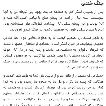
جنگ خندق
پس از رسیدن لشکر کفر به منطقه مدینه، یهود بنی قریظه نیز به آنها
پیوستند، البته اینان از ابتدا در پیمان صلح با پیامبر (صلی الله علیه و
آله) بودند و این پیمان شکنی آنان پیشامد خطرناکی برای مسلمانان بود.
آنان با پیمان شکنی خود، به جمعیت دشمن در جنگ خندق افزودند.
به ناچار مسلمانان تصمیم گرفتند تا به خطوط دفاعی خود، خط دفاعی
جدیدی بیفزایند. در میان لشکر اسلام، تعدادی از منافقان حضور داشتند
که خبرهای ناگواری به مسلمین می دادند و رفته رفته در دل آنان خوف
ایجاد می کردند؛ مسلمانان را ترسی شدید فرا گرفت؛ به جز معدود کسانی
که خداوند آنان را حفظ کرده بود. قرآن از حالات روانی مسلمانان، در جنگ
خندق این گونه نقل می کند:
«هنگامی که دشمنان از بالای سر و از پایین پای شما به طرف شما آمدند و
هنگامی که چشم ها نگران و دل ها به حنجره ها رسیده بود و به خدا
گمان بد می بردید، آن جا بود که مومنان آزمایش شدند و به شدت به
خود لرزیدند. و هنگامی که منافقان و کسانی که در دل هایشان بیماری
نفاق بود می گفتند: خدا و پیامبرش جز وعده فریبکارانه به ما ندادند. و
هنگامی که گروهی از آنان می گفتند: ای مردم مدینه! دیگر جای اقامت