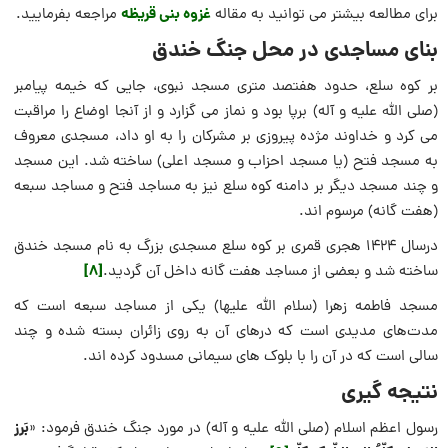
غزوه بنی قریظه
برای مطالعه بیشتر می توانید به مقاله
مراجعه بفرمایید.
بنای مساجدی در محل جنگ خندق
بر کوه سلع، حدود هفتصد متری مسجد نبوی، جایی که خیمه پیامبر
(صلی الله علیه و آله) برپا بود و نماز می ‌گزارد و از آنجا اوضاع را مراقبت
می‌ کرد و خداوند مژده پیروزی بر مشرکان را به او داد، مسجدی معروف
به مسجد فتح (یا مسجد احزاب و مسجد اعلی) ساخته شد. این مسجد
و چند مسجد دیگر بر دامنه کوه سلع نیز به مساجد فتح و مساجد سبعه
(هفت گانه) مرسوم‌ اند.
درسال ۱۴۲۴ هجری قمری بر کوه سلع مسجدی بزرگ به نام مسجد خندق
[8]
ساخته شد و بعضی از مساجد هفت گانه داخل آن گردید.
مسجد فاطمه زهرا (سلام الله علیها) یکی از مساجد سبعه است که
مدت‌های مدیدی است که درهای آن به روی زائران بسته شده و چند
سالی است که در آن را با بلوک ‌های سیمانی مسدود کرده اند.
نتیجه گیری
بَرز
رسول اعظم اسلام (صلی الله علیه و آله) در مورد جنگ خندق فرمود: «