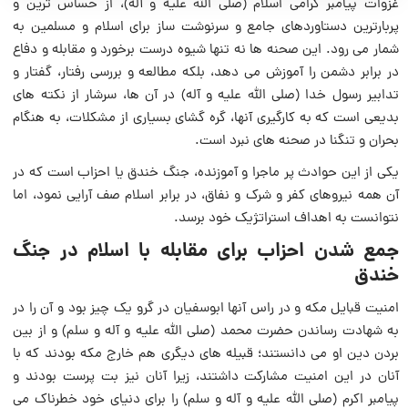
غزوات پیامبر گرامی اسلام (صلی الله علیه و آله)، از حساس ترین و
پربارترین دستاوردهای جامع و سرنوشت ساز برای اسلام و مسلمین به
شمار می رود. این صحنه ها نه تنها شیوه درست برخورد و مقابله و دفاع
در برابر دشمن را آموزش می دهد، بلکه مطالعه و بررسی رفتار، گفتار و
تدابیر رسول خدا (صلی الله علیه و آله) در آن ها، سرشار از نکته های
بدیعی است که به کارگیری آنها، گره گشای بسیاری از مشکلات، به هنگام
بحران و تنگنا در صحنه های نبرد است.
یکی از این حوادث پر ماجرا و آموزنده، جنگ خندق یا احزاب است که در
آن همه نیروهای کفر و شرک و نفاق، در برابر اسلام صف آرایی نمود، اما
نتوانست به اهداف استراتژیک خود برسد.
جمع شدن احزاب برای مقابله با اسلام در جنگ
خندق
امنیت قبایل مکه و در راس آنها ابوسفیان در گرو یک چیز بود و آن را در
به شهادت رساندن حضرت محمد (صلی الله علیه و آله و سلم) و از بین
بردن دین او می دانستند؛ قبیله های دیگری هم خارج مکه بودند که با
آنان در این امنیت مشارکت داشتند، زیرا آنان نیز بت پرست بودند و
پیامبر اکرم (صلی الله علیه و آله و سلم) را برای دنیای خود خطرناک می