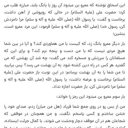
ابن اسحاق نوشته که عمرو بن عبدود آن روز با بانگ بلند، مبارزه طلب مى
کرد؛ حضرت على (عليه السلام) در حالى که روپوشى از آهن داشت،
برخاست و گفت: يا رسول الله (صلى الله عليه و آله و سلم) مرا نامزدش
کن، رسول خدا (صلى الله عليه و آله و سلم) فرمود: اين مرد عمرو است،
بنشين؛
بار ديگر عمرو بانگ زد، که کيست با من هماوردى کند؟ و آيا در بين شما
هيچ مردى نيست که با من دست و پنجه نرم کند؟ و براى اين که
مسلمانان را سرزنش و مسخره کند مى گفت: چه شد آن بهشتى که مى
گفتيد هر کس در راه دين کشته شود به آن بهشت مى رسد؟ پس بياييد
تا من شما را به آن بهشت برسانم؛ در اين نوبت باز حضرت على (عليه
السلام) برخاست و عرضه داشت: يا رسول الله (صلى الله عليه و آله و
سلم) مرا نامزدش کن، باز حضرت اجازه نداد.
بار سوم عمرو بن عبدود اين رجز را خواند:
من از بس رو در روى جمع شما فرياد (هل من مبارز) زدم، صداى خود را
خشن ساختم و کسى پاسخم نگفت. و من همچنان در موقفى که
شجاعان هم در آن موقف دچار وحشت مى شوند، با کمال جرئت ايستاده،