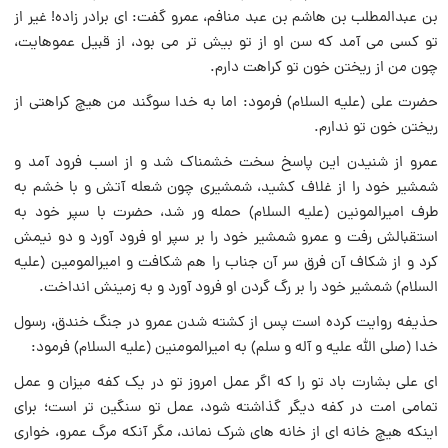
بن عبدالمطلب بن هاشم بن عبد منافم، عمرو گفت: اى برادر زاده! غير از
تو کسى مى آمد که سن او از تو بیش تر می بود، از قبيل عموهايت،
چون من از ريختن خون تو کراهت دارم.
حضرت علی (عليه السلام) فرمود: اما به خدا سوگند من هيچ کراهتى از
ريختن خون تو ندارم.
عمرو از شنيدن اين پاسخ سخت خشمناک شد و از اسب فرود آمد و
شمشير خود را از غلاف کشيد، شمشيرى چون شعله آتش و با خشم به
طرف امیرالمونین (علیه السلام) حمله ور شد، حضرت با سپر خود به
استقبالش رفت و عمرو شمشير خود را بر سپر او فرود آورد و دو نيمش
کرد و از شکاف آن فرق سر آن جناب را هم شکافت و امیرالمومین (علیه
السلام) شمشير خود را بر رگ گردن او فرود آورد و به زمينش انداخت.
حذيفه روایت کرده است پس از کشته شدن عمرو در جنگ خندق، رسول
خدا (صلى الله عليه و آله و سلم) به امیرالمومنین (علیه السلام) فرمود:
اى على بشارت باد تو را که اگر عمل امروز تو در يک کفه ميزان و عمل
تمامى امت در کفه ديگر گذاشته شود، عمل تو سنگين تر است؛ براى
اينکه هيچ خانه اى از خانه هاى شرک نماند، مگر آنکه مرگ عمرو، خوارى