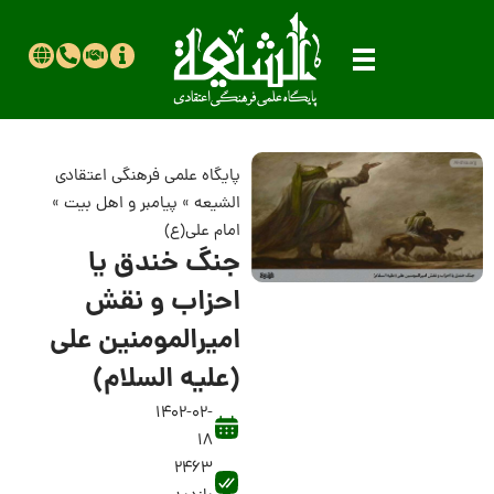
پایگاه علمی فرهنگی اعتقادی
الشیعه
»
پیامبر و اهل بیت
»
امام علی(ع)
جنگ خندق یا
احزاب و نقش
امیرالمومنین علی
(علیه السلام)
1402-02-
18
2463