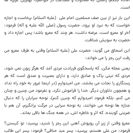
آماده جنگم، راستى که سخاوت و شجاعت در جوانمرد، بهترين غريره ها
است.
اين بار نيز از بين صف مسلمين امام على (علیه السلام) برخاست و اجازه
خواست که به نبرد او برود، حضرت رسول (صلی الله علیه و آله) فرمود:
آخر او عمرو است، عرضه داشت: هر چند که عمرو باشد؛ پس اجازه داد و
حضرت به سويش شتافت.
ابن اسحاق مى گويد: حضرت على (عليه السلام) وقتى به طرف عمرو مى
رفت اين رجز را مى خواند:
يعنى عجله مکن، که پاسخگوى فريادت مردى آمد که هرگز زبون نمى شود،
مردى که نيتى پاک و صادق دارد، و داراى بصيرت و صدق است که هر
رستگارى را نجات مى بخشد، من اميدوارم (در اينجا غرور به خود راه نداد
و همچون دلاوران ديگر، خدا را فراموش نکرد، و نفرمود من چنين و چنان
مى کنم، بلکه فرمود اميدوارم که چنين کنم)، نوحه سرايان را که دنبال
جنازه ها نوحه مى خوانند، به نوحه سرايى در مرگت برانگيزم، آن هم با
ضربتى کوبنده، که اثر و خاطره اش، در همه جنگ ها باقى بماند.
عمرو وقتى از زير آن روپوش آهنى اين رجز را شنيد، پرسيد: تو کيستى؟
فرمود: من على هستم، پرسيد: پسر عبد منافى؟ فرمود: پسر ابى طالب