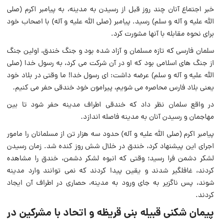
خبر اجتماع آنان چند روز قبل از رسیدن به مدینه، به پیامبر اکرم (صلی
الله علیه و آله و سلم) رسید. پیامبر (صلی الله علیه و آله) با اصحاب خود
برای نحوه مقابله با آنها مشورت کرد.
سلمان فارسی که تازه مسلمان و آزاد شده بود و جنگ خندق، اولين جنگ
از جنگ هاى اسلامى بود که او در آن شرکت مى کرد، به رسول خدا (صلى
الله عليه و آله و سلم) عرضه داشت: ای رسول خدا! ما وقتى در بلاد خود
يعنى بلاد فارس محاصره مى شويم، پيرامون خود خندقی حفر مى کنيم.
در واقع سلمان نظر داد که خندقی اطراف مدینه حفر شود تا بین
مهاجمان و رسیدن آنان به مدینه فاصله اندازد.
پیامبر اکرم (صلی الله علیه و آله) حدود سه هزار تن از مسلمانان را مامور
اجرای این پیشنهاد کرد، خندق در خلال شش روز کنده شد. زمان رسیدن
لشکر دشمن فرا رسید؛ وقتی که انبوه لشکر دشمن، خندق را مشاهده
کردند، غافلگیر شدند و یقین پیدا کردند که نمی توانند وارد مدینه
شوند، پس ناگزیر به جای ورود به مدینه، حصاری در اطراف آن ایجاد
کردند.
پیمان شکنی قبیله بنی قریظه و اتحاد با مشرکین در