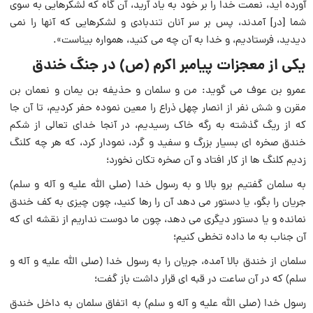
آورده اید، نعمت خدا را بر خود به یاد آرید، آن گاه که لشکرهایی به سوی
شما [در] آمدند، پس بر سر آنان تندبادی و لشکرهایی که آنها را نمی
دیدید، فرستادیم، و خدا به آن چه می کنید، همواره بیناست».
يكى از معجزات پيامبر اكرم (ص) در جنگ خندق
عمرو بن عوف مى گويد: من و سلمان و حذيفه بن يمان و نعمان بن
مقرن و شش نفر از انصار چهل ذراع را معين نموده حفر كرديم، تا آن جا
كه از ريگ گذشته به رگه خاک رسيديم، در آنجا خداى تعالى از شكم
خندق صخره اى بسيار بزرگ و سفيد و گرد، نمودار كرد، كه هر چه كلنگ
زديم كلنگ ها از كار افتاد و آن صخره تكان نخورد؛
به سلمان گفتيم برو بالا و به رسول خدا (صلى الله عليه و آله و سلم)
جريان را بگو، يا دستور مى دهد آن را رها كنيد، چون چيزى به كف خندق
نمانده و يا دستور ديگرى مى دهد، چون ما دوست نداريم از نقشه اى كه
آن جناب به ما داده تخطى كنيم؛
سلمان از خندق بالا آمده، جريان را به رسول خدا (صلى الله عليه و آله و
سلم) كه در آن ساعت در قبه اى قرار داشت باز گفت؛
رسول خدا (صلى الله عليه و آله و سلم) به اتفاق سلمان به داخل خندق