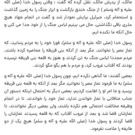
مالک، از پدرش مالک، نقل کرده که گفت : وقتى رسول خدا (صلى الله
عليه و آله وسلم ) از جنگ خندق بازگشت و ابزار جنگ را به زمين گذاشت
و استحمام کرد، جبرئيل برايش نمودار شد و گفت در انجام جهاد هيچ
عذرى باقى نگذاشتى، حال مى بينيم لباس جنگ را از خود جدا مى کنى و
حال آنکه ما نکنده ايم.
رسول خدا (صلى الله عليه و آله و سلم)، فورا خود را به مردم رسانيد، که
نماز عصر را نخوانند، مگر بعد از آنکه بنى قريظه را محاصره کرده باشند،
مردم مجددا لباس جنگ به تن کردند و هنوز به قلعه بنى قريظه نرسيده
بودند که آفتاب غروب کرد، و مردم با هم بگو مگو کردند.
بعضى گفتند: ما گناهى نکرده ايم، چون رسول خدا (صلى الله عليه و آله و
سلم) به ما فرمود نماز عصر را نخوانيد مگر بعد از آنکه به قلعه بنى قريظه
برسيد و ما امر او را اطاعت کرديم، بعضى ديگر به احتمال اينکه دستور آن
جناب منافاتى با نماز خواندن ندارد، نماز خود را خواندند، تا در انجام
وظيفه مخالفت احتمالى هم نکرده باشند، ولى بعضى ديگر نخواندند، تا
نمازشان قضا شد و بعد از غروب آفتاب که به قلعه رسيدند نمازشان را
قضا کردند و رسول خدا (صلى الله عليه و آله و سلم) هيچ يک از دو
طايفه را ملامت نفرمود.