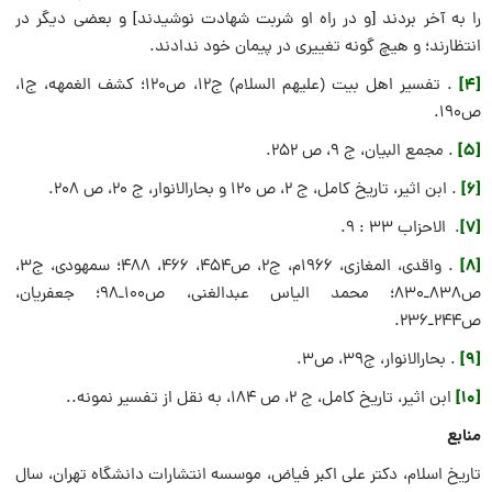
را به آخر بردند [و در راه او شربت شهادت نوشيدند] و بعضى ديگر در
انتظارند؛ و هيچ گونه تغييرى در پيمان خود ندادند.
[4]
. تفسیر اهل بیت (علیهم السلام) ج۱۲، ص۱۲۰؛ کشف الغمهه، ج۱،
ص۱۹۰.
[5]
. مجمع البیان، ج 9، ص 252.
[6]
. ابن اثیر، تاریخ کامل، ج 2، ص 120 و بحارالانوار، ج 20، ص 208.
[7]
. الاحزاب 33 : 9.
[8]
. واقدی، المغازی، ۱۹۶۶م، ج۲، ص۴۵۴، ۴۶۶، ۴۸۸؛ سمهودی، ج۳،
ص۸۳۸ـ۸۳۰؛ محمد الیاس عبدالغنی، ص۱۰۰ـ۹۸؛ جعفریان،
ص۲۴۴ـ۲۳۶.
[9]
. بحارالانوار، ج۳۹، ص۳.
[10]
ابن اثیر، تاریخ کامل، ج 2، ص 184، به نقل از تفسیر نمونه..
منابع
تاریخ اسلام، دکتر علی اکبر فیاض، موسسه انتشارات دانشگاه تهران، سال