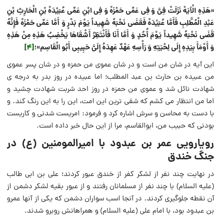
«هَذِهِ الْآیَهْ نَزَلَتْ فِیَّ وَ فِی عَمِّی حَمْزَهْ وَ فِی ابْنِ عَمِّی عُبَیْدَهْ بْنِ الْحَارِثِ بْنِ
عَبْدِ الْمُطَّلِبِ فَأَمَّا عُبَیْدَهْ فَقَضَی نَحْبَهُ شَهِیداً یَوْمَ بَدْرٍ وَ أَمَّا عَمِّی حَمْزَهْ فَإِنَّهُ
قَضَی نَحْبَهُ شَهِیداً یَوْمَ أُحُدٍ وَ أَمَّا أَنَا فَأَنْتَظِرُ أَشْقَاهَا یَخْضِبُ هَذِهِ مِنْ هَذِهِ
وَ أَوْمَأَ بِیَدِهِ إِلَی لِحْیَتِهِ وَ رَأْسِهِ عَهْدٌ عَهِدَهُ إِلَیَّ حَبِیبِی أَبُو الْقَاسِم»؛
[4]
این آیه در شان من است و در شان عموی من حمزه و در شان پسر عموی
من عبیده ‌بن ‌حارث ‌بن‌ عبد المطلب؛ اما عبیده در روز بدر به درجه ‌ی
شهادت نائل شد و عموی من حمزه در روز احد شربت شهادت چشید و
اما من انتظار می ‌کشم که شقی‌ ترین این امت، این را به این رنگ کند. و
با دست به محاسن و سرش اشاره کرد و فرمود: امریست شدنی و کاریست
بودنی که حبیب من، ابوالقاسم، مرا از این حال خبر داده است.
رویارویی عمر بن عبدود با امیرالمومنین (ع) در
جنگ خندق
در نهایت چند نفر از لشکر کفر از خندق عبور کردند؛ على بن ابى طالب
(عليه السلام) با چند نفر از مسلمانان رفتند و از عبور بقيه لشکر دشمن از
آن نقطه جلوگيرى کردند. در آنجا اسب سواران دشمن که يکى از آنها عمرو
بن عبدود بود، با امام على (عليه السلام) و همراهانش روبرو شدند.