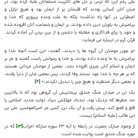
علی رغم این که ترس بر دل های اکثریت مسلمانان غلبه کرده بود، در
میان آنان کسانی بودند که قلبشان پر از ایمان بود و هیچ تزلزل و
اضطرابی در آنها راه نداشت؛ بلکه به علت وعده پیروزی که خدا و
پیامبرش به یاوران دین داده بودند، بر ایمان و شجاعت آنان افزوده شده
و خود را برای فداکاری و مقابله با دشمن و از بین بردن آن آماده کردند.
قرآن کرم در اینباره می فرماید:
«و چون مومنان آن گروه ها را دیدند، گفتند: این است آنچه خدا و
پیامبرش به ما وعده داده بودند، و خدا و رسولش راست گفتند و جز بر
ایمان و اسلام آنان چیزی افزوده نشد. بعضى از مومنان مردانى هستند
که بر هر چه با خدا عهد بستند وفا کردند، پس بعضى شان از دنيا رفتند،
[2]
و بعضى ديگر منتظرند و هيچ چيز را تبديل نکردند.»
یک تن در میدان جنگ خندق، پیشاپیش آن گروهی بود که تا بالاترین
حد خطرها که نزدیک بود، تندباد مهلکش بنیاد دولت جدید اسلامی را
قلع و قمع کند، پیش رفت و آن یک تن، کسی جز امیرالمومنین علی بن
ابی طالب (علیه السلام) نیست.
[3]
از وجود مبارک حضرت در رابطه با آیه 23 سوره مبارکه احزاب
که در
مورد جنگ خندق است روایت شده است: