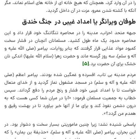
را در آن وارد کرد، همچنان که هيچ خانه اى از خانه هاى اسلام نماند، مگر
آنکه با کشته شدن عمرو، عزت در آن داخل گرديد.
طوفان ویرانگر یا امداد غیبی در جنگ خندق
جبهه متحد احزاب، مدینه را در محاصره تنگاتنگ خود قرار داد و این
محاصره حدود یک ماه طول کشید. مسلمانان آنچنان در فشار سخت
کمبود مواد غذایی قرار گرفتند که بنابر روایات، پیامبر (صلى الله عليه و
آله و سلم)، سه روز گرسنه ماند و حضرت زهرا (سلام الله علیها) اندکی نان
[5]
خشک برای آن حضرت برد.
مردم مدینه بی تاب، افسرده و غمگین شده بودند. پیامبر اعظم (صلى
الله عليه و آله و سلم) در مسجد مشغول نماز گردید و از خدای متعال
خواست تا با امداد غیبی خود فشار و رنج مردم را دفع گرداند. سپس
خطاب به جمعیت مسلمان فرمود: «آیا در میان شما کسی هست که به
درون دشمن نفوذ کند و برای ما از آنها خبر بیاورد تا در بهشت رفیق و
همدم من گردد؟».
پاسخی شنیده نشد؛ زیرا چنین ماموریتی بسیار سخت و دشوار بود. در
این بحران، پیامبر (صلى الله عليه و آله و سلم)، «حذیفة بن یمان» را که