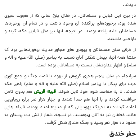
دیدند.
در بین این قبایل و مسلمانان، در خلال پنج سالی که از هجرت سپری
شده بود، برخوردهای پراکنده ای وجود داشت و در تمام آن برخوردها
مسلمانان غلبه یافته بودند. در نتیجه، آنها نیز مثل قبایل مکه، کینه و
ناراحتی داشتند.
از طرفی میان مسلمانان و یهودی های مجاور مدینه برخوردهایی بود که
منشا همه آنها، پیمان شکنی آنان نسبت به پیامبر (صلی الله علیه و آله و
سلم) و اظهار عداوتشان نسبت به مسلمانان بوده است.
سرانجام در سال پنجم هجری گروهی از یهود با قصد جنگ و جمع آوری
عرب برای پیکار با پیامبر اسلام (صلی الله علیه و آله و سلم) راهی مکه
قبیله قریش
شدند، تا به مقاصد شوم خود نایل شوند.
هم بدون تامل
موافقت کردند و با آنها هم صدا شدند و چهار هزار نفر برای رویارویی
آماده کردند؛ به تحریک یهودیانی که از مدینه آمده بودند، قبیله هایی
مانند غطفان نیز به آنان پیوستند، در نتیجه، شمار ارتش بت پرستان به
حدود ده هزار نفر رسید و جنگ خندق شکل گرفت.
حفر خندق