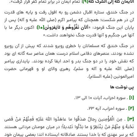
الایمان کلّهُ إلی الشّرک کلّه
[9]
؛ تمام ایمان در برابر تمام کفر قرار گرفت».
در جنگ خندق، ستاره اقبال دشمن رو به افول رفت و پایه های قدرت
آن در هم شکست؛ همچنان که پیامبر اکرم (صلی الله علیه و آله) پس از
ألآن نَغْزُوهُم وَ لاَیَغزونَن
[10]
پایان این جنگ فرمود: «
؛ اکنون دیگر ما با
آنها می جنگیم و آنها قدرت جنگ نخواهند داشت.»
در جنگ خندق که مسلمانان با خطری روبرو شدند که پیش از آن روبرو
نشده بودند، عنصرهای دفاعی اسلام درست همان عناصر سه گانه ای بود
که نقش خود را در دو جنگ بدر و احد ایفا کرده بودند. پایداری پیامبر
(صلی الله علیه و آله و سلم)، رهبری والای او و قهرمانی حضرت
امیرالمونین (علیه السلام).
پی نوشت ها
[1]
. سوره احزاب، آیات ۱۰ الی ۱۳.
[2]
. سوره احزاب، آیه ۲۳.
[3]
. مِنَ الْمُؤْمِنينَ رِجالٌ صَدَقُوا ما عاهَدُوا اللهَ عَلَيْهِ فَمِنْهُمْ مَنْ قَضى
نَحْبَهُ وَ مِنْهُمْ مَنْ يَنْتَظِرُ وَ ما بَدَّلُوا تَبْديلاً؛ در ميان مومنان مردانى هستند
كه بر سر عهدى كه با خدا بستند صادقانه ايستاده اند؛ بعضى پيمان خود