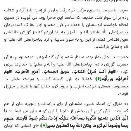
و طوفان چیزی برای ما نگذاشت».
سپس با سرعت به سوی مرکب خود رفت و آن را از زمین بلند کرد و شتاب
زده بر آن سوار شد. حذیفه که شاهد این ماجرا بود، می گوید: در همین
لحظه خواستم ابوسفیان را هدف تیر قرار دهم و او را هلاک کنم؛ فرمان
پیامبر(صلى الله عليه و آله و سلم) را به یاد آوردم که جز گزارش اطلاعاتی
هیچ اقدامی نکنم؛ از این رو به سوی مدینه و نزد پیامبر(صلى الله عليه و
آله و سلم) بازگشتم.
حضرت در حال نماز بود، منتظر شدم و آن گاه آنچه را دیده بودم به آن
حضرت گزارش دادم. پیامبر(صلى الله عليه و آله و سلم) به خداوند عرض
اللّهمَّ أنتَ مُنزِلُ الکتابَ، سریعُ الحِسابَ، أهزمِ الأحزابَ، اللّهمّ
کرد: «
أهزِمْهُم وزلزِلْهُم
[6]
؛ خدایا! تو نازل کننده کتاب و سرعت بخش در
حسابرسی هستی، خودت احزاب را نابود کن، خدایا آنها را نابود و متزلزل
فرما».
به دنبال آن امداد غیبی، دشمنان از پای درآمدند و زنجیره شان از هم
یَا
گسیخت. قرآن کریم این بخش از ماجرا را این گونه بیان می فرماید:
أیُّهَا الّذینَ ءَامَنوا اذْکُروا نِعمةَاللهِ عَلیْکُم إذجآءتـْکُم جُنودٌ فَأرسَلنا عَلیهِم
ریحاً وجُنوداً لّم تَرَوهَا وکانَ اللهُ بِما تَعمَلُونَ بصیر
[7]
؛ «ای کسانی که ایمان