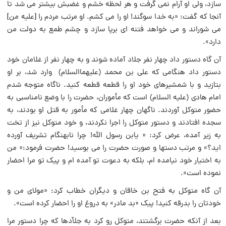
سازد، ولی او آرام نمی گرفت و هر لحظه خشم و غضبش بیشتر می شد تا
آنجا که گفت: «به خدا سوگند! او را می کشم. او مرتب مردم را [علیه من]
می شوراند و می خواهد فتنه ای برپا سازد و چشم طمع به دولت من
دارد».
آن گاه دستور داد چهار نفر جلاد آماده شوند و به چهار نفر از غلامان خود
دستور داد هنگامی که علی بن محمد (علیهماالسلام) وارد شد، بر او
بتازید و با شمشیرهای خود او را قطعه قطعه کنید. ناگاه متوجه شدم
امام هادی (علیه السلام) است که مأموران، حضرت را با وضع نامناسبی به
حضور متوکل آوردند. ناگهان چهار غلامی که مأمور به قتل او بودند، به
سجده افتادند و دستور متوکل را اجرا نکردند، و خود متوکل نیز از تخت
به زیر آمده، عرض کرد: « یابن رسول الله! چرا نابهنگام تشریف آورده
اید؟» و مرتب دستها و صورت حضرت را می بوسید! حضرت فرمود:« من
به اختیار خود نیامده ام، بلکه به دعوت تو آمده ام و پیک تو مرا احضار
نموده است».
آن گاه متوکل به فتح بن خاقان و دیگران خطاب کرد: «مولای من و
خودتان را بدرقه کنید! پیک «بد مادر» به دروغ او را احضار کرده است».
بعد از آنکه حضرت برگشتند، متوکل رو کرد به جلاّدها که چرا دستور مرا