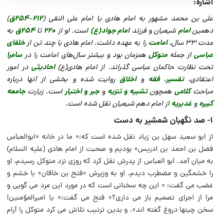
اشاره:
۲۱۲
۲۵۴ق
علی بن محمد مشهور به امام هادی یا امام علی النقی (
–
)
امام
امام جواد(ع)
۲۲۰
۲۵۴ق
دهمین
شیعیان و فرزند
است. او از
تا
به
امامت
خلفای
مدت ۳۳ سال،
را به عهده داشت. امام هادی با چند تن از
عباسی
متوکل
سامرا
از جمله
همزمان بود و بیشتر سال‌های امامت را در
احادیثی
تحت نظارت حاکمان عباسی گذراند.
از امام هادی(ع)
در امور
تفسیر
فقه
اخلاق
اعتقادی،
،
و
روایت شده و بخشی از آنها درباره
کلامی
تشبیه و تنزیه
جبر و اختیار
جامعه
مباحث
همچون
و
است. زیارت
کبیره
غدیریه
و
از امام دهم شیعیان نقل شده است.
۱- صد نگهبان شمشیر به دست
از ابو سعید سهل بن زیاد نقل شده است که:« ما در خانه «ابوالعباس
فضل بن احمد بن ادریس» بودیم و صحبت از امام هادی (علیه السلام)
به میان آمد. ابو العباس از پدرش نقل کرد که روزی نزد متوکل رسیدم، او
را خشمگین و مضطرب دیدم. او به وزیرش «فتح بن خاقان» با خشم و
غضب می گفت: « این چه سخنانی است که در مورد این مرد می گویی و
مرا از اجرای تصمیم باز می داری؟» فتح می گفت:« یا امیرالمؤمنین!
سخن چینها دروغ گفته اند». و بدین ترتیب تلاش می کرد متوکل را آرام