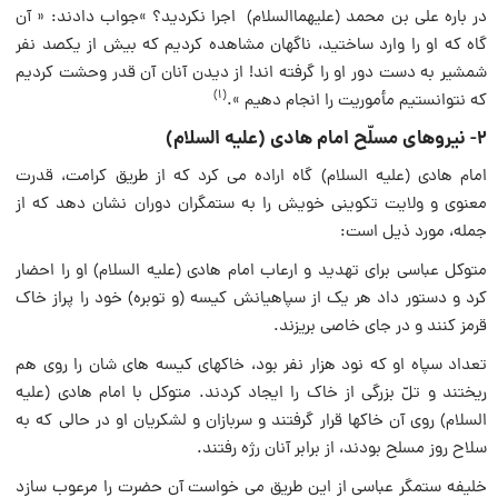
در باره علی بن محمد (علیهماالسلام) اجرا نکردید؟ »جواب دادند: « آن
گاه که او را وارد ساختید، ناگهان مشاهده کردیم که بیش از یکصد نفر
شمشیر به دست دور او را گرفته اند! از دیدن آنان آن قدر وحشت کردیم
(۱)
که نتوانستیم مأموریت را انجام دهیم ».
۲- نیروهای مسلّح امام هادی (علیه السلام)
امام هادی (علیه السلام) گاه اراده می کرد که از طریق کرامت، قدرت
معنوی و ولایت تکوینی خویش را به ستمگران دوران نشان دهد که از
جمله، مورد ذیل است:
متوکل عباسی برای تهدید و ارعاب امام هادی (علیه السلام) او را احضار
کرد و دستور داد هر یک از سپاهیانش کیسه (و توبره) خود را پراز خاک
قرمز کنند و در جای خاصی بریزند.
تعداد سپاه او که نود هزار نفر بود، خاکهای کیسه های شان را روی هم
ریختند و تلّ بزرگی از خاک را ایجاد کردند. متوکل با امام هادی (علیه
السلام) روی آن خاکها قرار گرفتند و سربازان و لشکریان او در حالی که به
سلاح روز مسلح بودند، از برابر آنان رژه رفتند.
خلیفه ستمگر عباسی از این طریق می خواست آن حضرت را مرعوب سازد