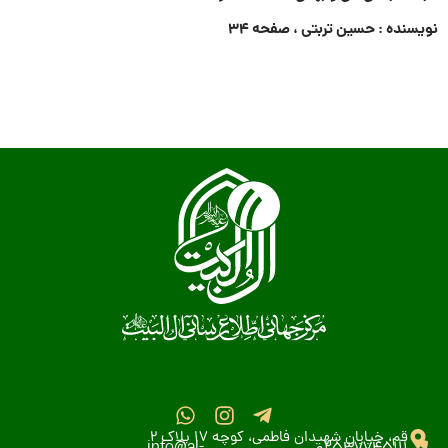
نویسنده : حسین تربتی ، صفحه ۳۴
قم، خیابان شهیدان فاطمی، کوچه 17 پلاک 2