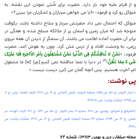
و از قیام علیه خود باز دارد. حضرت برای خُنثی نمودن این نقشه، به
متوکل رو کرد و فرمود: «آیا می خواهی سربازان و لشکریان مرا ببینی؟»
متوکل که احتمال نمی داد حضرتش سرباز و سلاح داشته باشد، یکوقت
متوجه شد که میان زمین و آسمان پر از ملائکه مسلح شده، و همگی در
برابر آن حضرت آماده اطاعت می باشند. آن ستمگر از دیدن آن همه نیروی
رزمی، به وحشت افتاد و از ترس غش کرد. چون به هوش آمد، حضرت
نَحْنُ لا نُناقِشُکُمْ فِی الدُّنْیا نَحْنُ مُشْتَغِلُونَ بِاَمْرِ الاْآخِرَهِ فَلا عَلَیْکَ
فرمود: «
(۲)
شَی ءٌ مِمّا تَظُنُّ
؛
در دنیا با شما مناقشه نمی کنیم [چرا که] ما مشغول
امر آخرت هستیم. پس آنچه گمان می کنی، درست نیست.»
پی نوشت:
۱٫ بحار الانوار، ج ۵۰، ص ۱۵۵؛ محجّه البیضاء، فیض کاشانی، ج ۴، ص ۳۱۸؛ کشف الغمه، اربلی، ج ۲،
ص ۳۹۵؛ تجلّیات ولایت، ص ۴۷۸٫
۲٫
۲٫الخرائج و الجرائح، راوندی، ص ۴۰۰، شماره ۶؛ بحار الانوار، ج ۵۰، ص ۱۴۶، ح ۳۰؛ اثبات الهداه، حر
عاملی، ج ۳، ص ۳۷۴، شماره ۴۱؛ محجه البیضاء، فیض کاشانی، ج ۴، ص ۳۱۷؛ تجلّیات ولایت، ص
۴۷۹٫
مجله:مبلغان-دی و بهمن ۱۳۸۳، شماره ۶۲