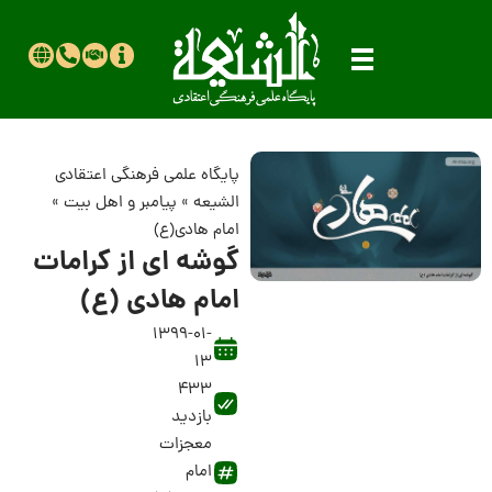
پایگاه علمی فرهنگی اعتقادی
الشیعه
»
پیامبر و اهل بیت
»
امام هادی(ع)
گوشه ای از کرامات
امام هادی (ع)
1399-01-
13
433
بازدید
معجزات
امام