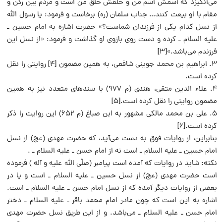
می‌انگیزد که اسمش اسم من و خلقش خلق من است و مردم بین رکن و
مقام با او بیعت کنند… جناب سلمان (ره) برخاست و فرمود: یا رسول الله
از نسل کدام یکی از فرزندان شماست؟» حضرت اشاره به امام حسین ـ
علیه السلام ـ کرده و دست روی بازوی او گذاشت و فرمود: «از نسل این
فرزندم می‌باشد.»[۳]
۳. ابراهیم بن محمد جوینی شافعی، به همین مضمون [۴] روایتی را نقل
کرده است.
۴. علاء الدین متقی، هندی (م ۹۷۷) با سندهای متعدد نیز به همین
مضمون روایتی را نقل کرده است.[۵]
۵. علی بن محمد مالکی مشهور به ابن صباغ (م ۶۵۲) این روایت را ذکر
کرده است.[۶]
بنابراین، از روایات فوق به دست می‌آید، که حضرت مهدی (عج) از نسل
امام حسین ـ علیه السلام ـ است نه از امام حسن ـ علیه السلام ـ .
نکته: شاید در روایات که آمده است پیامبر (صلّی الله علیه و آله ) فرموده
است حضرت مهدی (عج) از نسل حسین ـ علیه السلام ـ است و یا در
بعضی از روایات دیگر آمده که از نسل امام حسن ـ علیه السلام ـ است.
اشاره به این است که چون مادر امام محمد باقر ـ علیه السلام ـ دختر
امام حسن ـ علیه السلام ـ می‌باشد. و از این طریق نسل حضرت مهدی