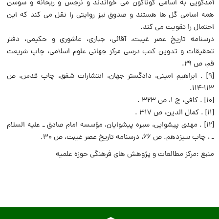
آمدگویی به اسامی گوناگون می خواندند و نرجس و ریحانه و سوسن
همه اسامی گل ها هستند و صدوق نیز روایتی را نقل می کند که این
احتمال را تقویت می کند.
درسنامه تاریخ عصر غیبت، آقائی، جباری، عاشوری و حکیمی، دفتر
تحقیقات و تدوین کتب درسی مرکز جهانی علوم اسلامی، چاپ شریعت
قم، ص ۲۹.
[۹] . ابراهیم امینی، دادگستر جهان، انتشارات شفق، چاپ قدس، ص
۱۱۳-۱۱۴.
[۱۰] . کافی، ج ۱، ص ۳۲۳ .
[۱۱] . کمال الدین، ص ۳۱۷ .
[۱۲] . مهدی پیشوایی، سیره پیشوایان، مؤسسه امام صادق ـ علیه السلام
ـ ، چاپ سیزدهم. ص ۶۶، درسنامه تاریخ عصر غیبت، ص ۳۰.
منبع :مرکز مطالعات و پژوهش های فرهنگی حوزه علمیه