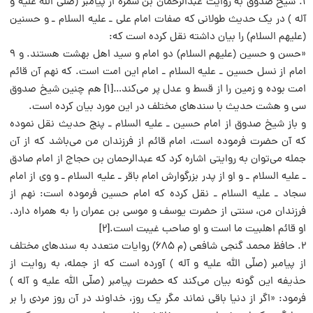
۱. شیخ صدوق به روایت عبدالرحمان بن سَمره از پیامبر (صلّی الله علیه و
آله ) در یک حدیث طولانی که صفات امام علی ـ علیه السلام ـ و حسنین
(علیهم السلام) را بیان داشته نقل کرده است که:
«حسن و حسین (علیهم السلام) دو امام و سید اهل بهشت هستند. و ۹
امام از نسل حسین ـ علیه السلام ـ امام این امت است. که نهم آن قائم
امت بوده و زمین را از قسط و عدل پر می‌کند…[۱] هم چنین شیخ صدوق
سی و هشت حدیث با سندهای مختلف در این مورد بیان کرده است.
و باز شیخ صدوق از امام حسین ـ علیه السلام ـ پنج حدیث نقل نموده
که آن حضرت فرموده است، امام قائم از فرزندان من می‌باشد که از آن
جمله می‌توان به روایتی اشاره کرد که عبدالرحمان بن حجاج از امام صادق
ـ علیه السلام ـ و او از پدر بزرگوارش امام باقر ـ علیه السلام ـ و وی از امام
سجاد ـ علیه السلام ـ نقل کرده که امام حسین فرموده است: نهم از
فرزندان من، سنتی از حضرت یوسف و موسی بن عمران را به همراه دارد.
او قائم اهلبیت ما است و او صاحب غیبت است.[۲]
۲. حافظ محمد گنجی شافعی (م ۶۸۵) روایات متعدد به سندهای مختلف
از پیامبر (صلّی الله علیه و آله ) آورده است که از جمله، به روایت از
حذیفه این گونه بیان می‌کند که حضرت پیامبر (صلّی الله علیه و آله )
فرمود: «اگر از دنیا باقی نماند مگر یک روز، خداوند در آن روز مردی را بر