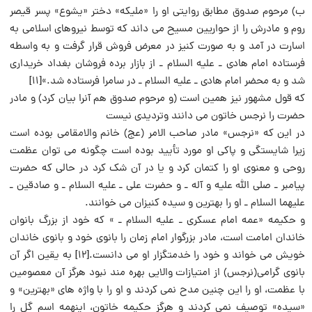
ب) مرحوم صدوق مطابق روایتی او را «ملیکه» دختر «یشوع» پسر قیصر
روم و مادرش را از حواریین مسیح می داند که توسط نیروهای اسلامی به
اسارت در آمد و به صورت کنیز در معرض فروش قرار گرفت و به واسطه
فرستاده امام هادی ـ علیه السلام ـ از بازار برده فروشان بغداد خریداری
شد و به محضر امام هادی ـ علیه السلام ـ در سامرا فرستاده شد.»[۱۱]
که قول مشهور نیز همین است (و مرحوم صدوق هم آنرا بیان کرد) و مادر
حضرت را نرجس خاتون می دانند وتردیدی نیست
در این که «نرجس» مادر صاحب الامر (عج) خانم والامقامی بوده است
زیرا شایستگی و پاکی او مورد تأیید بوده است چگونه می توان عظمت
روحی و معنوی او را کتمان کرد و یا در آن شک کرد در حالی که حضرت
پیامبر ـ صلی الله علیه و آله ـ و حضرت علی ـ علیه السلام ـ و صادقین ـ
علیهما السلام ـ او را بهترین و سیده کنیزان می خوانند.
و حکیمه «عمه امام عسکری ـ علیه السلام ـ » که خود از بزرگ بانوان
خاندان امامت است، مادر بزرگوار امام زمان را بانوی خود و بانوی خاندان
خویش می خواند و خود را خدمتگزار او می دانست.[۱۲] به یقین اگر آن
بانوی گرامی(نرجس) از امتیازات والایی بهره مند نبود هرگز آن معصومین
با عظمت، او را این چنین مدح نمی کردند و او را با واژه های «بهترین» و
«سیده» توصیف نمی کردند و هرگز حکیمه خاتون، اینهمه اسم گل را