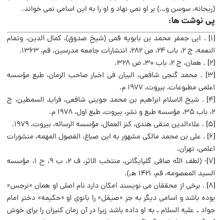
(ریحانه، سوسن و…) بر او نمی نهاد و او را به این اسامی نمی خواند.
پی نوشت ها:
[۱] . ابی جعفر محمد بن بابویه قمی (شیخ صدوق)، کمال الدین، وتمام
النعمه، ج ۲، باب ۲۴، ص ۲۸۲، انتشارات جامعه مدرسین، قم، ۱۳۶۳.
[۲] . همان، ج ۲، باب ۳۰، ص ۳۲۸.
[۳] . محمد گنجی شافعی، البیان فی اخبار صاحب الزمان، طبع مؤسسه
اعلمی مطبوعات، بیروت، ۱۹۷۷ م.
[۴] . شیخ الاسلام ابراهیم بن محمد جوینی شافعی، فراید السمطین، ج
۲، باب ۳۵، مؤسسه طبع و نشر، بیروت، طبع اول، ۱۹۷۸ م.
[۵] . علاء‌الدین متقی هندی، کنز العمال، مؤسسه الرساله، بیروت، ۱۹۷۹.
[۶] . علی بن محمد مالکی مشهور به ابن صباغ، الفصول المهمه، منشورات
اعلمی، تهران.
[۷]- (لطف الله صافی گلپایگانی، منتخب الاثر، ف ۲، ب ۹، ح ۱، مؤسسه
السید المعصومه، قم، ۱۴۲۱ هـ).
[۸] . برخی از محققان می نویسند امکان دارد نام اصلی او همان «نرجس»
بوده باشد و اسامی دیگر به جز «صیقل» را بانوی او «حکیمه» دختر امام
جواد ـ علیه السلام ـ به او داده باشد زیرا در آن زمان کنیزان را برای خوش