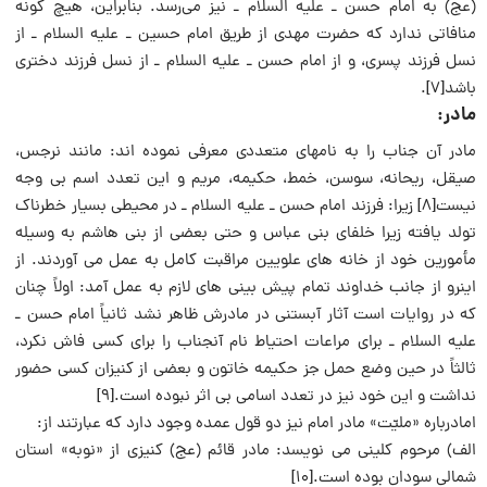
(عج) به امام حسن ـ علیه السلام ـ نیز می‌رسد. بنابراین، هیچ گونه
منافاتی ندارد که حضرت مهدی از طریق امام حسین ـ علیه السلام ـ از
نسل فرزند پسری، و از امام حسن ـ علیه السلام ـ از نسل فرزند دختری
باشد[۷].
مادر:
مادر آن جناب را به نامهای متعددی معرفی نموده اند: مانند نرجس،
صیقل، ریحانه، سوسن، خمط، حکیمه، مریم و این تعدد اسم بی وجه
نیست[۸] زیرا: فرزند امام حسن ـ علیه السلام ـ در محیطی بسیار خطرناک
تولد یافته زیرا خلفای بنی عباس و حتی بعضی از بنی هاشم به وسیله
مأمورین خود از خانه های علویین مراقبت کامل به عمل می آوردند. از
اینرو از جانب خداوند تمام پیش بینی های لازم به عمل آمد: اولاً چنان
که در روایات است آثار آبستنی در مادرش ظاهر نشد ثانیاً امام حسن ـ
علیه السلام ـ برای مراعات احتیاط نام آنجناب را برای کسی فاش نکرد،
ثالثاً در حین وضع حمل جز حکیمه خاتون و بعضی از کنیزان کسی حضور
نداشت و این خود نیز در تعدد اسامی بی اثر نبوده است.[۹]
امادرباره «ملیّت» مادر امام نیز دو قول عمده وجود دارد که عبارتند از:
الف) مرحوم کلینی می نویسد: مادر قائم (عج) کنیزی از «نوبه» استان
شمالی سودان بوده است.[۱۰]