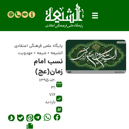
پایگاه علمی فرهنگی اعتقادی
الشیعه
»
شیعه
»
مهدویت
نسب امام
زمان(عج)
1395-02-
31
716
بازدید