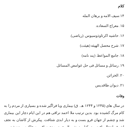
کلام
۱۴.سیف الامه و برهان المله
۱۵. معراج السعاده.
۱۶. حاشیه اکرثاوذوسیوس. (ریاضی).
۱۷. شرح محصل الهیئه (هیئت)
۱۸. جامع المواعظ. (پند نامه)
۱۹. رسائل و مسائل فی حل غوامض المسائل.
۲۰. الخزائن.
۲۱. دیوان طاقدیس
وفات
در سال های (۱۲۴۵ و ۱۲۴۴ هـ . ق) بیماری وبا فراگیر شده و بسیاری از مردم را به
کام مرگ کشیده بود. بدین ترتیب ملا احمد نراقی هم در این ایام دچار این بیماری
شد و چشم از جهان فرو بست و به دیار ابدی شتافت. پیکرش از کاشان به نجف
اشرف انتقال یافت و در کنار پدرش ملا محمد مهدی نراقی به خاک سپرده شد.