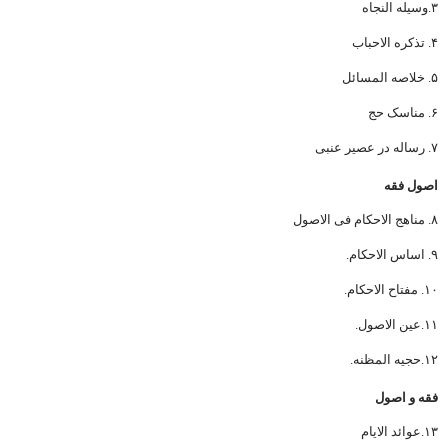
۳.وسیله النجاه
۴. تذکره الاحباب
۵. خلاصه المسائل
۶. مناسک حج
۷. رساله در عصیر عنبی
اصول فقه
۸. مناهج الاحکام فی الاصول
۹. اساس الاحکام.
۱۰. مفتاح الاحکام.
۱۱.عین الاصول.
۱۲.حجیه المظنه.
فقه و اصول
۱۳.عوائد الایام