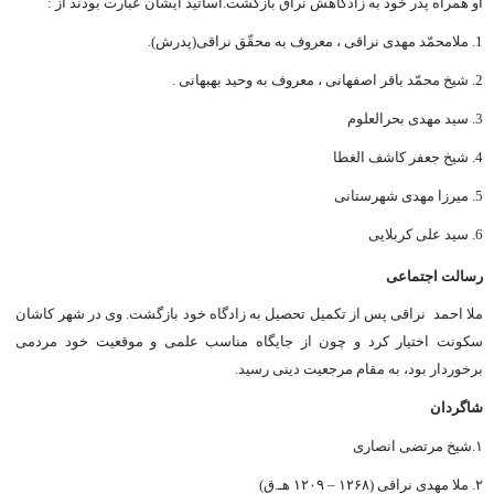
او همراه پدر خود به زادگاهش نراق بازگشت.اساتید ایشان عبارت بودند از :
1. ملامحمّد مهدی نراقی ، معروف به محقّق نراقی(پدرش).
2. شیخ محمّد باقر اصفهانی ، معروف به وحید بهبهانی .
3. سید مهدی بحرالعلوم
4. شیخ جعفر کاشف الغطا
5. میرزا مهدی شهرستانی
6. سید علی کربلایی
رسالت اجتماعی
ملا احمد نراقی پس از تکمیل تحصیل به زادگاه خود بازگشت. وی در شهر کاشان
سکونت اختیار کرد و چون از جایگاه مناسب علمی و موقعیت خود مردمی
برخوردار بود، به مقام مرجعیت دینی رسید.
شاگردان
۱.شیخ مرتضی انصاری
۲. ملا مهدی نراقی (۱۲۶۸ – ۱۲۰۹ هـ.ق)