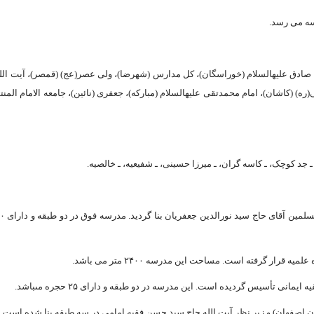
م صادق علیه‏السلام (خوراسگان)، کل مدارس (شهرضا)، ولى عصر(عج) (قمصر)، آیت الله
ره) (کاشان)، امام محمدتقى علیه‏السلام (مبارکه)، جعفرى (نائین)، جامعه الامام المن
ه، ـ جد کوچک، ـ کاسه‏ گران، ـ میرزا حسینى، ـ شفیعیه، ـ خالصیه.