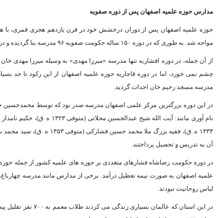
مدارس حوزه علمیه اصفهان پس از دوره صفویه
حوزه علمیه اصفهان پس از دوران درخشش خود در قرن یازدهم هجرى قمرى، با هجو
مواجه شد. به طورى که در دوره ۱۵۰ ساله حکومت صفویه ۹۶ مدرسه بنا گردیده و در دوره هاى بعد تنها یازده مدرسه بنا گردیده است.
از آن جمله، در دوره افشاریه تنها مدرسه «میرزا مهدى» به وسیله میرزا مهدى خان ا
چشم نمى‏ خورد، اما در دوره قاجاریه حوزه علمیه اصفهان از این رکود تا حد بس
مدرسه مسجد رحیم خان احداث گردید.
در این دوره بزرگترین مرکز علمى اصفهان مدرسه صدر بود که توسط محمدحسین خان
۱۳۳۳ ه .ق)، فقیه بزرگ ملا م
آن به تدریس و تحصیل پرداختند.
در دوره حکومت رضاشاه فشارهاى متعددى بر حوزه‏ هاى علمیه کشور از جمله حوزه 
علمیه اصفهان به صورت نیمه تعطیل درآمد. برخى از مدارس مانند مدرسه چهارباغ،
لباس روحانیت نبودند.
در این استان که عالم