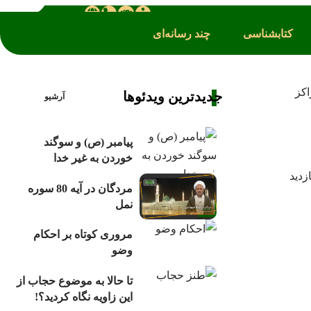
کتابشناسی
چند رسانه‌ای
کز
جدیدترین ویدئوها
آرشیو
پیامبر (ص) و سوگند
خوردن به غیر خدا
مردگان در آیه 80 سوره
نمل
مروری کوتاه بر احکام
وضو
تا حالا به موضوع حجاب از
این زاویه نگاه کردید؟!