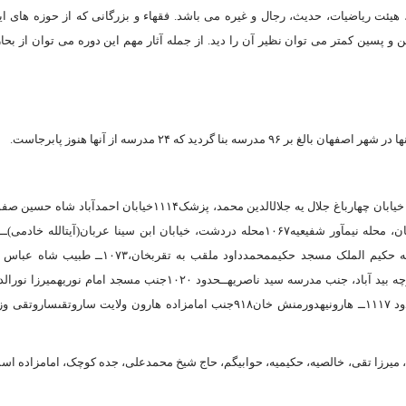
ئت ریاضیات، حدیث، رجال و غیره مى ‏باشد. فقهاء و بزرگانى که از حوزه ‏هاى ای
ن و پسین کمتر مى ‏توان نظیر آن را دید. از جمله آثار مهم این دوره مى ‏توان از بحار 
 که ۲۴ مدرسه از آنها هنوز پابرجاست.
نام مدرسه بانى ، سال بنا (ه .ق)نشانى امام صادق علیه‏السلامسلطان حسین ۱۱۱۸ خیابان چهارباغ جلال یه جلال‏الدین محمد، پزشک۱۱۱۴خیا
بزرگجَده شاه‏عباس‏ دوم ۱۰۵۰ بازار بزرگ اصفهان ذوالفقارــ۹۵۰بازار بزرگ اصفهان، محله نیم‏آور شفیعیه۱۰۶۷محله دردشت، خیابان ابن سینا عربان(آیت‏ال
بازارچه حسن‏آباد کاسه‏گرانمیرمحمدمهدى حسنى۱۱۰۴نزدیک میدان قیام معروف به حکیم الملک مسجد حکیممحمدداود ملقب به
عبداللهشاه‏عباس‏اولحدود ۱۰۳۰نزدیک میدان امام میرزا حسینعزت‏نساءخانم۱۰۹۹بازارچه بید آباد، جنب مدرسه سید ناصریهــحدود ۱۰۲۰جنب مسجد ا
جابرى‏انصارى۱۰۶۴بازار بزرگ اصفهان نیم‏آورد (آور)زینب بیگم (زن حکیم الملک)حدود ۱۱۱۷ــ هارونیهدورمنش خان۹۱۸جنب امام‏زاده هارون ولایت سا
قا، میرزا تقى، خالصیه، حکیمیه، حوابیگم، حاج شیخ محمدعلى، جده کوچک، امامزاده اس