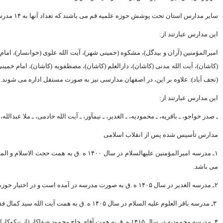
سایر مدارس استان تحت پوشش حوزه علمیه قم مى ‏باشند که تعداد آنها به ۱۴ مدرسه مى‏ رسد.
این مدارس عبارتند از:
امیرالمؤمنین (آران و بیدگل)، مشکوه (خمینى شهر)، آیت الله علوى (خوانسار)، اما
(کاشان)، آیت الله مدنى (کاشان)، دارالعلم (کاشان)، مصطفویه (کاشان)، امام خمینى(
(نجف آباد). علاوه بر این، در اصفهان مدارسى نیز به صورت مستقل اداره مى‏ شوند.
این مدارس عبارتند از:
ـ صدر خواجو، ـ باقریه، ـ محمودیه، ـ الغدیر، ـ نیم‏آور، ـ آیت الله خادمى، ـ ملا عبدالل
مدارس تأسیس شده پس از انقلاب اسلامى
مى ‏باشد.
۲ـ مدرسه الغدیر در سال ۱۴۰۵ ه .ق به صورت مدرسه در آمده است و در اختیار حوزه علمیه قرار گرفته است. مساحت این مدرسه ۲۴۰۰ متر مى ‏باشد.
۳ـ مدرسه باقر العلوم علیه ‏السلام در سال ۱۴۰۵ ه .ق به همت آیت الله سید کمال فقیه ایمانى تأسیس گردیده است. این مدرسه در دو طبقه و داراى ۲۵ حجره مى‏باشد.
۴ـ مدرسه محمودیه در سال ۱۴۱۵ ه .ق به همت آقاى حاج محمود صفاکار (از نیکوکاران اصفهان) و زیر نظر آیت الله حاج سید حسن فقیه امامى در سه طبقه بنا شده است.