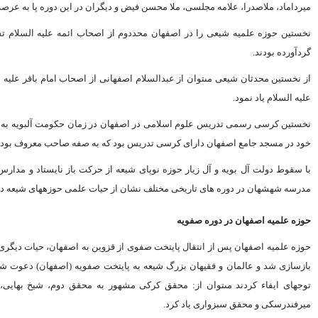
میرداماد، ملاصدرا، علامه مجلسى، ملا محسن فیض و دیگران در این دوره پا به عرصه
نخستین حوزه علمیه شیعى را در اصفهان محددوم از اصحاب ائمه علیه ‏السلام تشکی
گردآورده بودند.
از نخستین محدثان شیعى مى‏توان از عبدالسلام اصفهانى از اصحاب امام باقر علیه
علیه‏ السلام یاد نمود.
خود در مسجد جامع اصفهان داراى کرسى تدریس بود که به صفه صاحب معروف بود
با سقوط دولت آل بویه و آل زیار حوزه نوپاى شیعه از حرکت باز نایستاد و مدا
مدرسه شهشهان در دوره ‏هاى تاریخى مختلف نشان از حیات علمى حوزه‏هاى شیعه در
حوزه علمیه اصفهان در دوره صفویه
حوزه علمیه اصفهان پس از انتقال پایتخت صفوى از قزوین به اصفهان، حیات دیگرى
بازسازى شد و عالمان و فقیهان بزرگ شیعه به پایتخت صفویه (اصفهان) دعوت شد
توجه‏اى ایفاء کردند مى‏توان از: محقق کرکى مشهور به محقق دوم، شیخ بهای
میرفندرسکى و محقق سبزوارى یاد کرد.