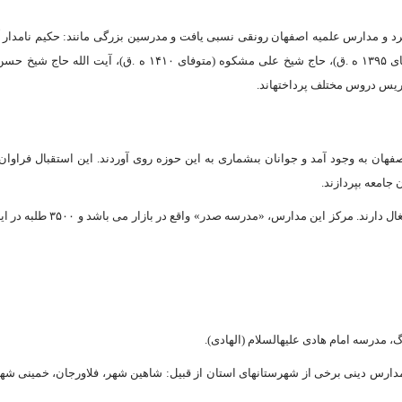
ها کاهش پیدا کرد و مدارس علمیه اصفهان رونقى نسبى یافت و مدرسین بزرگى مانند: حکیم نامدار 
محمود مفید (متوفاى ۱۳۸۲ ه .ق)، مجتهد بزرگوار آقا سید على‏ اصغر مدرس (متوفاى ۱۳۹۵ ه .ق)، حاج شیخ على مشکوه (متوفاى ۱۴۱۰ ه .
هان به وجود آمد و جوانان بى‏شمارى به این حوزه روى آوردند. این استقبال فراوا
 جامعه بپردازند.
هم اکنون بالغ بر ۲۳ مدرسه علمیه در حوزه علمیه اصفهان به تربیت علوم دینى اشتغال دارند. مرکز ای
 مدرسه امام هادى علیه‏السلام (الهادى).
س دینى برخى از شهرستان‏هاى استان از قبیل: شاهین شهر، فلاورجان، خمینى شهر،