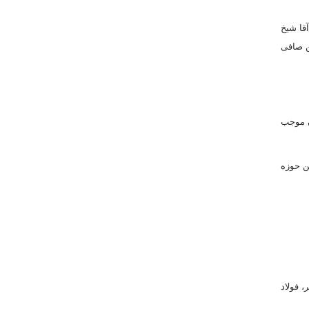
آقا شیخ
ق)، آیت الله حاج شیخ حسن صافى
ن موجب
ن مدارس، «مدرسه صدر» واقع در بازار مى‏ باشد و ۳۵۰۰ طلبه در این حوزه
 فولاد