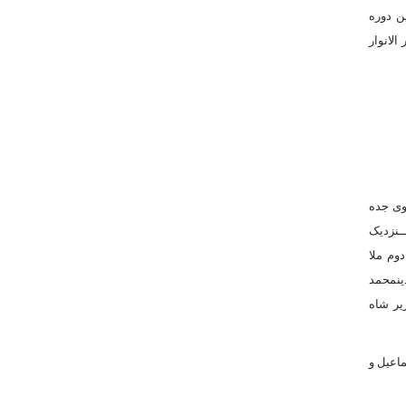
ن دوره
الانوار
بان احمدآباد شاه حسین صفوى جده
له ‏خادمى)ــــنزدیک
 تقرب‏خان،۱۰۷۳ــ طبیب شاه عباس دوم ملا
مام نوریهمیرزا نورالدین‏محمد
روتقىساروتقى وزیر شاه
ماعیل و