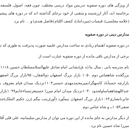
از ویژگى ‏هاى دوره صفویه تدریس مواد درسى مختلف، چون فقه، اصول، فلسفه، هی
برخاسته ‏اند، آثار ارزشمند و متقنى از خود برجاى گذاشته ‏اند که در دوره ‏هاى پیشی
(علامه مجلسى)، قبسات (میرداماد)، کشف اللثام (فاضل هندى) و … نام برد.
مدارس دینى در دوره صفویه
در دوره صفویه اهتمام زیادى به ساخت مدارس علمیه صورت پذیرفت به طورى که تنها در شهر اصفهان بالغ بر ۹۶ مدرسه بنا گردید
برخى از مدارس باقى مانده از دوره صفویه عبارت است از:
صفى۱۰۵۳ــ و شاه عباس دوم
از دیگر مدارس به جاى مانده از این دوره مى ‏توان از مدارس سلیمانیه، على ‏قلى آ
میرزا شاه حسین نام برد.