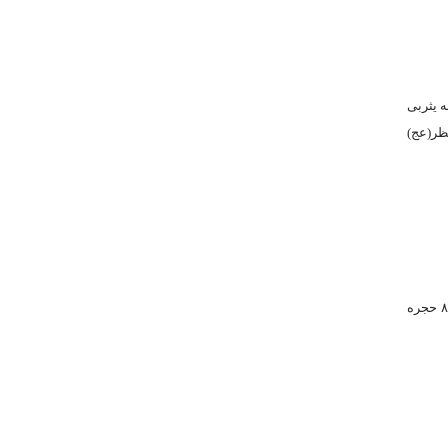
 یثربى
تظر(عج)
۱ـ مدرسه امیرالمؤمنین علیه‏السلام در سال ۱۴۰۰ ه .ق به همت حجت الاسلام و المسلمین آقاى حاج سید نورالدین جعفریان بنا گردید. مدرسه فوق در دو طبقه و داراى ۸۰ حجره