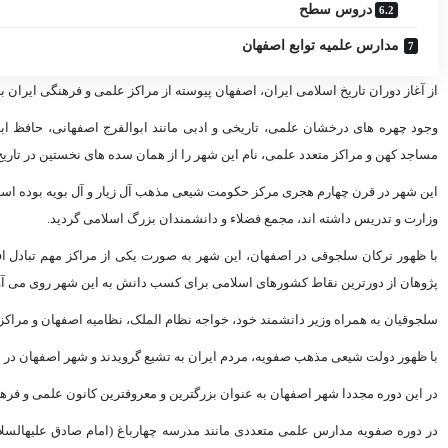
دروس سطح
مدارس علمیه توابع اصفهان
از آغاز دوران تاریخ اسلامى ایران، اصفهان پیوسته از مراکز علمى و فرهنگى ایران ب
وجود چهره ‏هاى درخشان علمى، تاریخى و ادبى مانند ابوالفرج اصفهانى، حافظ اب
مساجد کهن و مراکز متعدد علمى، نام این شهر را از همان سده ‏هاى نخستین در تا
این شهر در قرن چهارم هجرى مرکز حکومت شیعى مذهب آل زیار و آل بویه بوده است
وزارت و تدریس داشته ‏اند، مجمع فضلاء و دانشمندان بزرگ اسلامى گردید.
با ظهور ترکان سلجوقى در اصفهان، این شهر به صورت یکى از مراکز مهم تبادل اف
پژوهان از دورترین نقاط کشورهاى اسلامى براى کسب دانش به این شهر روى مى‏ آو
سلجوقیان به همراه وزیر دانشمند خود، خواجه نظام الملک، نظامیه اصفهان و مراکز
با ظهور دولت شیعى مذهب صفویه، مردم ایران به تشیع گرویدند و شهر اصفهان در بین سالهاى ۱۰۰۰ تا ۱۰۰۶ ه .ق به عنوان پایتخت 
در این دوره مجددا شهر اصفهان به عنوان بزرگترین و معروفترین کانون علمى و فرهن
در دوره صفویه مدارس علمى متعددى مانند مدرسه چهارباغ (امام صادق علیه‏السلا