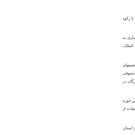
ا رکود
سازى به
الملک،
یت‏هاى
 ملا محمد کاشى (متوفى
 بزرگان در
س حوزه
اده از
ر سطح استان