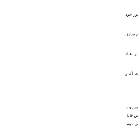
ور خود
م صادق
شکیل یافته است. صاحب بن عباد
 آغا و
س و یا
ش قابل
ى دوم،