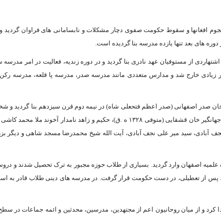
م افغانها و سقوط حکومت صفوى دچار مشکلات و نابسامانى‏ هاى فراوان گردید و ب
شتهاردى از مستوفیان عهد نادرى بنا گردید و در دوره زندیه، فعالیت در امر مدرسه‏ 
یار زیادى خارج شد و مدارس متعددى مانند مدرسه صدر، مدرسه پا قلعه، مدرسه رکن 
 صدر اصفهانى (صدر اعظم فتحعلى شاه) در نیمه دوم قرن سیزدهم بنا گردید و شخص
نام آورى مانند: آیت الله شیخ عبدالحسین محلاتى (متوفى ۱۳۲۳ ه .ق)، حکیم نامدار جهانگیر خان قشقایى (متوفى ۱۳۲۸ ه .ق)، حکیم و زاهد نامدار آخوند
حمد حسین فشارکى (متوفى ۱۳۵۳ ه .ق)، سید محمد نجف آبادى، سید میر على نجف آبادى، آیت الله شیخ محمدرضا مسجد شاهى و دیگر
علمیه اصفهان وارد گردید. بسیارى از طلاب حوزه مجبور به ترک تحصیل شدند و درو
 پس از تعطیلى، در دست حکومت قرار گرفت. در مدرسه‏ هاى دینى طلاب قادر به استف
ان بسیارى زندگى مى‏ کردند طلاب معمم به ۷۰۰ نفر تقلیل پیدا کرد و از میان روحانیون اعم از مجتهدین، مدرسین، محدثین و ائمه جماعات د