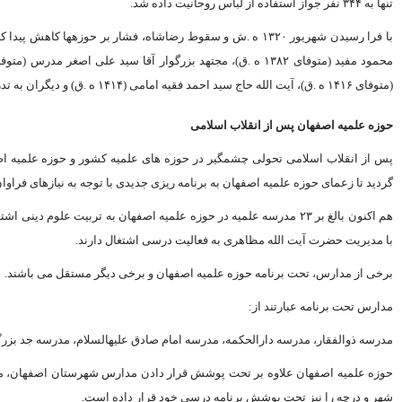
تنها به ۳۴۴ نفر جواز استفاده از لباس روحانیت داده شد.
با فرا رسیدن شهریور ۱۳۲۰ ه .ش و سقوط رضاشاه، فشار بر حوزه‏
(متوفاى ۱۴۱۶ ه .ق)، آیت الله حاج سید احمد فقیه امامى (۱۴۱۴ ه .ق) و دیگران به تدریس دروس مختلف پرداخته‏اند.
حوزه علمیه اصفهان پس از انقلاب اسلامى
پس از انقلاب اسلامى تحولى چشمگیر در حوزه‏ هاى علمیه کشور و حوزه علمیه اصف
گردید تا زعماى حوزه علمیه اصفهان به برنامه ریزى جدیدى با توجه به نیازهاى فراوان
با مدیریت حضرت آیت الله مظاهرى به فعالیت درسى اشتغال دارند.
برخى از مدارس، تحت برنامه حوزه علمیه اصفهان و برخى دیگر مستقل مى ‏باشند.
مدارس تحت برنامه عبارتند از:
مدرسه ذوالفقار، مدرسه دارالحکمه، مدرسه امام صادق علیه‏السلام، مدرسه جد بزرگ،
حوزه علمیه اصفهان علاوه بر تحت پوشش قرار دادن مدارس شهرستان اصفهان، مدار
شهر و درچه را نیز تحت پوشش برنامه درسى خود قرار داده است.