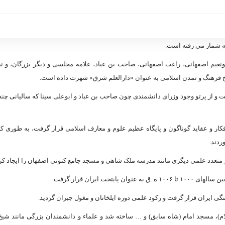
ه شمار مى‏ رفته است.
ونعیم اصفهانى، راغب اصفهانى، صاحب بن عباد، علامه مجلسى و دیگر بزرگان، و نی
ریخ فرهنگ و تمدن اسلامى به عنوان «دارالعلم شرق» شهرت داده است.
 و از پرتو وجود وزراى دانشمندى چون صاحب بن عباد و ابوعلى سینا که سالیانى چن
کار و عقاید گوناگون و پایگاه عظیم علوم و معارف اسلامى قرار گرفت، به طورى ک
ردند.
 متعدد علمى دیگرى مانند مدرسه ملک شاهى و مسجد جامع کنونى اصفهان را ایجاد کرد
ایران قرار گرفت.
گى ایران قرار گرفت و رکود علمى دوره ایلخانان و مغول جبران گردید.
م)، مسجد امام (شاه سابق) و … ساخته شد و علماء و دانشمندان بزرگى مانند شیخ 