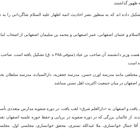
 ظهور گذاشتند.
ل داده ‏اند که به منظور نشر احادیث ائمه اطهار علیه ‏السلام شاگردانى را به د
 ‏السلام و عثمان اصفهانى، عمر اصفهانى و محمد بن سلیمان اصفهانى از اصحاب اما
نخستین کرسى رسمى تدریس علوم اسلامى در اصفهان در زمان حکومت آل‏بویه به همت وزیر دانشمند آن صاحب بن عباد (متوفى ۳۸۵ ه .ق) ت
ه است.
رس مختلفى مانند مدرسه اوزن حسن، مدرسه جعفریه، دارالسیاده، مدرسه سلطان بخت
 اصفهان در میان جمعیت اکثریت اهل تسنن مى‏باشد.
 یافت و اصفهان به «دارالعلم شرق» لقب یافت. در دوره صفویه مدارس متعددى تأسی
ند. از عالمان بزرگى که در دوره صفویه در برپایى و حفظ حوزه علمیه اصفهان نق
ى، آقا جمال خوانسارى، ملا عبدالله تسترى، محقق خوانسارى، مجلسى اول، مجلس