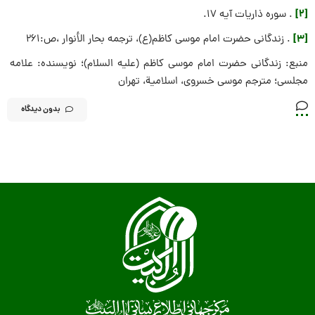
[2]
. سوره ذاریات آیه 17.
[3]
. زندگانى حضرت امام موسى كاظم(ع)، ترجمه بحار الأنوار ،ص:261
منبع: زندگانى حضرت امام موسى كاظم (علیه السلام)؛ نویسنده: علامه
مجلسى؛ مترجم موسى خسروى‏، اسلامیة، تهران‏
بدون دیدگاه