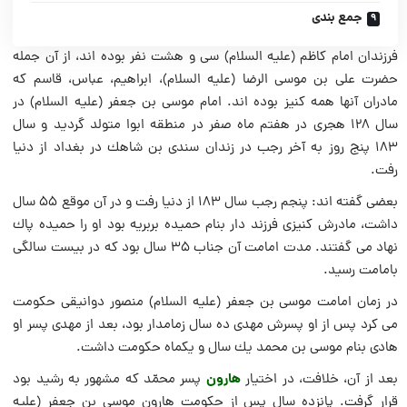
جمع بندی
فرزندان امام کاظم (علیه السلام) سی و هشت نفر بوده اند، از آن جمله
حضرت على بن موسى الرضا (علیه السلام)، ابراهیم، عباس، قاسم كه
مادران آنها همه کنیز بوده اند. امام موسى بن جعفر (علیه السلام) در
سال 128 هجرى در هفتم ماه صفر در منطقه ابوا متولد گردید و سال
183 پنج روز به آخر رجب در زندان سندى بن شاهك در بغداد از دنیا
رفت.
بعضى گفته ‏اند: پنجم رجب سال 183 از دنیا رفت و در آن موقع 55 سال
داشت، مادرش كنیزى فرزند دار بنام حمیده بربریه بود او را حمیده پاك
نهاد می گفتند. مدت امامت آن جناب 35 سال بود كه در بیست سالگى
بامامت رسید.
در زمان امامت موسى بن جعفر (علیه السلام) منصور دوانیقى حكومت
می كرد پس از او پسرش مهدى ده سال زمامدار بود، بعد از مهدى پسر او
هادى بنام موسى بن محمد یك سال و یكماه حكومت داشت.
هارون
بعد از آن، خلافت، در اختیار
پسر محمّد كه مشهور به رشید بود
قرار گرفت. پانزده سال پس از حكومت هارون موسى بن جعفر (علیه