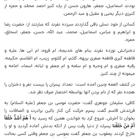
بودند اسماعیل، جعفر، هارون حسن از یك كنیز احمد محمّد و حمزه از
كنیزى دیگر یحیى و عقیل و عبد الرحمن.
كسانى از خود نسلى باقى گذاردند سیزده نفرند كه عبارتند از: حضرت رضا
و ابراهیم و عباس، اسماعیل، محمد، عبد اللّه، حسن، جعفر، اسحاق،
حمزه.
دخترانش نوزده نفرند بنام هاى خدیجه، ام فروه، ام ابی ها، علیه و
فاطمه كبرى فاطمه صغرى بریهه، كلثم، ام كلثوم، زینب، ام القاسم، حكیمه،
رقیه صغرى و ام وحیه و ام سلمه و ام جعفر و لبانه، اسماء، امامه و
میمونه از چند كنیز.
در كشف الغمه چنین آمده است: تعداد پسران را بیست نفر و دختران را
هجده نفر كه از نام بردن آنها بواسطه اختصار صرف نظر شد.
كافى: سلیمان جوهرى گفت: حضرت موسى بن جعفر (علیه السلام) به
فرزندش قاسم گفت پسرم حركت كن كنار بالین برادرت و الصافات را
أَ هُمْ أَشَدُّ خَلْقاً
بخوان تا آخرش. شروع كرد به خواندن همین كه رسید به
أَمْ مَنْ خَلَقْنا
پسرك از دنیا رفت پس از آنكه بدنش آماده گردید و او را
خارج كردند یعقوب بن جعفر گفت بموسى بن جعفر وقتى كسى بحالت