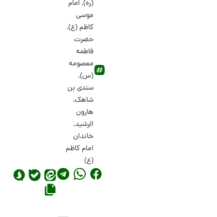
(ره)
,
امام
موسی
کاظم (ع)
,
حضرت
فاطمه
معصومه
(س)
,
سندی بن
شاهک
,
هارون
الرشید
,
خاندان
امام کاظم
(ع)