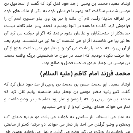
ارشاد مفید: محمد بن یحیى از جد خود نقل كرد كه گفت از اسماعیل بن
موسى شنیدم میگفت كه: پدرم با فرزندان خود به یكى از ملك‏ هاى خود
در اطراف مدینه رفت، نام آن ملك را نیز برد وى پدر حسین اسم آن را
فراموش كرد. گفت: ما همه در آنجا بودیم با احمد پسر امام کاظم بیست
خدمتكار از خدمتكاران و غلامان پدرم بودند كه اگر او حركت مى‏ كرد آن‏
ها نیز بپا می خاستند اگر او مى‏ نشست آن ها نیز مى ‏نشستند، پدرم بعد
از آن پی وسته احمد را رعایت می كرد و از نظر دور نمی داشت هنوز از آن
جا حركت نكرده بودیم كه احمد در میان ما شخصیتى بزرگ یافت محمد
بن موسى بن جعفر مردى صاحب فضل و صالح بود.
محمد فرزند امام کاظم (علیه السلام)
ارشاد مفید: ابو محمد حسن بن محمد بن یحیى از جد خود نقل كرد كه
گفت كنیز رقیه دختر موسى بن جعفر بنام هاشمیه برایم نقل كرد كه
محمد بن موسى پی وسته با وضو و نماز بود تمام شب را وضو داشت و
نماز می خواند صداى ریختن آب را از او می شنیدیم‏
به نماز می ایستاد، باز ساعتى به خواب می رفت دو مرتبه صداى آب
ریختن و وضو گرفتن مى ‏آمد باز نماز می خواند دو مرتبه كمتر از ساعتى
می خوابید باز حركت می كرد وضو می گرفت و نماز می خواند همین طور