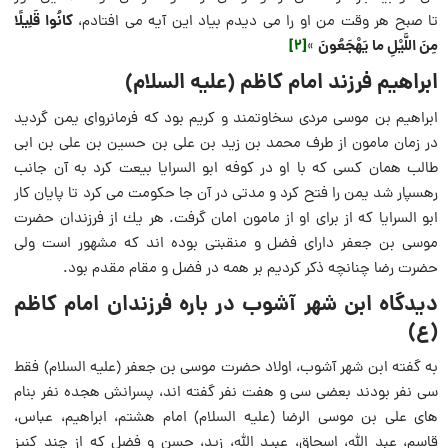
كانُوا قَلِیلًا
تا صبح هر وقت من او را می دیدم بیاد این آیه مى‏ افتادم،
مِنَ اللَّیْلِ ما یَهْجَعُونَ
[2]
»
ابراهیم فرزند امام کاظم (علیه السلام)
ابراهیم بن موسى مردى سخاوتمند و كریم بود كه فرمانرواى یمن گردید
در زمان مامون از طرف محمد بن زید بن على بن حسین بن على بن ابى
طالب همان كسى كه با او در كوفه ابو السرایا بیعت كرد به آن جانب
رهسپار شد یمن را فتح كرد و مدتى در آن جا حكومت می كرد تا پایان كار
ابو السرایا كه از براى او از مامون امان گرفت. هر یك از فرزندان حضرت
موسى بن جعفر داراى فضل و منقبتى بوده‏ اند كه مشهور است ولى
حضرت رضا چنانچه ذكر كردیم بر همه در فضل و مقام مقدم بود.
دیدگاه ابن شهر آشوب در باره فرزندان امام کاظم
(ع)
به گفته ابن شهر آشوب، اولاد حضرت موسى بن جعفر (علیه السلام) فقط
سى نفر بودند بعضى سى و هفت نفر گفته‏ اند، پسرانش هجده نفر بنام
هاى على بن موسى الرضا (علیه السلام) امام هشتم، ابراهیم، عباس،
قاسم، عبد اللّه، اسحاق، عبید اللّه، زید، حسن و فضل كه از چند كنیز