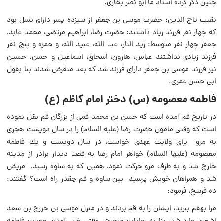
چنین ذكر كرده استاد ما ابو نصر بخارى.
نقیب تاج الدین: حضرت موسى بن جعفر از سیزده پسر داراى نسل بود
كه چهار نفر فرزند زیاد داشتند: حضرت رضا، ابراهیم مرتضى، محمد عابد،
جعفر چهار نفر متوسط: زید النار، عبد اللَّه، عبید اللَّه، و حمزه و پنج نفر
فرزند زیادى نداشتند عباس، هارون، اسحاق، اسماعیل و حسن. حسین
نیز فرزند موسى بن جعفر داراى فرزند شد كه بعد منقرض شدند بنا بقول
ابى حسن عمرى.
فاطمه معصومه (س) دختر امام کاظم (ع)
در تاریخ قم آمده است که حسن بن محمد قمى از بزرگان قم نقل نموده
است که وقتى مامون حضرت رضا (علیه السلام) را در سال دویست هجری
به مرو براى ولایت عهدی خواست، در سال دویست و یك فاطمه
معصومه (علیها السلام) خواهر امام رضا به قصد دیدار برادر از مدینه
خارج شد و به طرف مرو حرکت نمود، همین كه به ساوه رسید، مریض
شد و همراهان خویش پرسید بین ساوه و قم چقدر راه است؟ گفتند:
ده فرسخ، فرمود:
مرا بهقم ببرید، ایشان را به قم بردند و در منزل موسى بن خزرج بن سعد