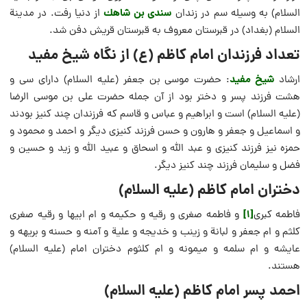
سندى بن شاهك
السلام) به وسیله سم در زندان
از دنیا رفت. در مدینة
السلام (بغداد) در قبرستان معروف به قبرستان قریش دفن شد.
تعداد فرزندان امام کاظم (ع) از نگاه شیخ مفید
شیخ مفید
ارشاد
: حضرت موسى بن جعفر (علیه السلام) داراى سى و
هشت فرزند پسر و دختر بود از آن جمله حضرت على بن موسى الرضا
(علیه السلام) است و ابراهیم و عباس و قاسم كه فرزندان چند كنیز بودند
و اسماعیل و جعفر و هارون و حسن فرزند كنیزى دیگر و احمد و محمود و
حمزه نیز فرزند كنیزى و عبد اللَّه و اسحاق و عبید اللَّه و زید و حسین و
فضل و سلیمان فرزند چند كنیز دیگر.
دختران امام کاظم (علیه السلام)
[1]
فاطمه كبرى
و فاطمه صغرى و رقیه و حكیمه و ام ابیها و رقیه صغرى
كلثم و ام جعفر و لبانة و زینب و خدیجه و علیة و آمنه و حسنه و بریهه و
عایشه و ام سلمه و میمونه و ام كلثوم دختران امام (علیه السلام)
هستند.
احمد پسر امام کاظم (علیه السلام)