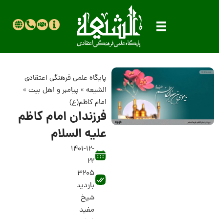
پایگاه علمی فرهنگی اعتقادی
الشیعه
»
پیامبر و اهل بیت
»
امام کاظم(ع)
فرزندان امام کاظم
عليه السلام‏
1401-12-
22
3205
بازدید
شیخ
مفید