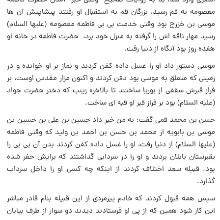
اشعرى وارد شد، بنا به روایات صحیح وقتى خبر آمدن حضرت فاطمه
معصومه به قم رسید، بزرگان قم به استقبال او رفتند پیشاپیش آن ها
موسى بن خزرج بود وقتى خدمت بى‏ بى فاطمه معصومه (علیها السلام)
رسید مهار ناقه‏ اش را گرفته به منزل خود برد، حضرت فاطمه در خانه او
هفده روز بود آنگاه از دنیا رفت.
موسى دستور داد او را غسل داده كفن كردند و نماز بر او خوانده و در
زمینى كه متعلق به موسى بود دفن كردند و اكنون مزار مقدس اوست، بر
فراز قبرش سقفى از بوریا ساختند تا بالاخره زینب كه دختر حضرت جواد
(علیه السلام) بود بر فراز قبر او قبه ‏اى ساخت.
حسن بن محمد قمى گفت: به من خبر داد حسین بن على بن حسین بن
موسى بن بابویه از محمد بن حسن بن احمد بن ولید كه وقتى فاطمه
(علیها السلام) از دنیا رفت، او را غسل داده كفن كردند بدن آن بى‏ بى را
بقبرستان بابلان بردند و او را در سردابى گذاشتند كه برایش حفر شده
بود. قبیله سعد اختلاف كردند از اینكه چه كسى او را داخل سرداب
گذارد.
سپس همه قبول كردند كه خادم پیرمردى از این قبیله بنام قادر مباشر
این كار شود همین كه از پى او فرستادند دیدند دو سوار از طرف بیابان