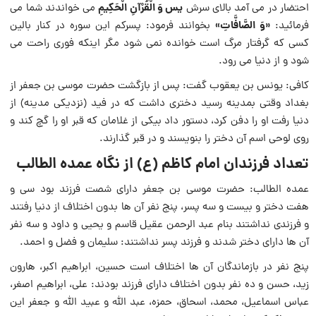
یس وَ الْقُرْآنِ الْحَكِیمِ
احتضار در مى‏ آمد بالاى سرش
می خواندند شما می
«وَ الصَّافَّاتِ»
فرمائید:
بخوانند فرمود: پسركم این سوره در كنار بالین
كسى كه گرفتار مرگ است خوانده نمی شود مگر اینكه فورى راحت مى‏
شود و از دنیا می رود.
كافى: یونس بن یعقوب گفت: پس از بازگشت حضرت موسى بن جعفر از
بغداد وقتى بمدینه رسید دخترى داشت كه در فید (نزدیكى مدینه) از
دنیا رفت او را دفن كرد، دستور داد بیكى از غلامان كه قبر او را گچ كند و
روى لوحى اسم آن دختر را بنویسند و در قبر گذارند.
تعداد فرزندان امام کاظم (ع) از نگاه عمده الطالب
عمده الطالب: حضرت موسى بن جعفر داراى شصت فرزند بود سى و
هفت دختر و بیست و سه پسر، پنج نفر آن ها بدون اختلاف از دنیا رفتند
و فرزندى نداشتند بنام عبد الرحمن عقیل قاسم و یحیى و داود و سه نفر
آن ها داراى دختر شدند و فرزند پسر نداشتند: سلیمان و فضل و احمد.
پنج نفر در بازماندگان آن ها اختلاف است حسین، ابراهیم اكبر، هارون
زید، حسن و ده نفر بدون اختلاف داراى فرزند بودند: على، ابراهیم اصغر،
عباس اسماعیل، محمد، اسحاق، حمزه، عبد اللّه و عبید اللّه و جعفر این