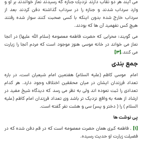
مى‏ آیند هر دو نقاب دارند نزدیك جنازه كه رسیدند نماز خواندند بر او و
وارد سرداب شدند و جنازه را در سرداب گذاشته دفن كردند بعد از
سرداب خارج شده بدون اینكه با كسى صحبت كنند سوار شده رفتند
هیچ كس نفهمید آن ها كه بودند.
می گویند: محرابى كه حضرت فاطمه معصومه (سلام الله علیها) در آنجا
نماز می خواند در خانه موسى هنوز موجود است كه مردم آنجا را زیارت
[3]
می كنند.
جمع بندی
امام موسی کاظم (علیه السلام) هفتمین امام شیعیان است، در باره
تعداد فرزندان ایشان در میان محققین اختلاف وجود دارد. هر کدام
تعدادی را ثبت نموده اند ولی به نظر می رسد که دیدگاه شیخ مفید در
ارشاد از همه به واقع نزدیک تر باشد وی تعداد فرزندان امام کاظم (علیه
السلام ) را ( دختر و پسر) سی و هشت نفر گفته است.
پی نوشت ها
[1]
. فاطمه كبرى همان حضرت معصومه است كه در قم دفن شده كه در
فضیلت زیارت او حدیث رسیده.