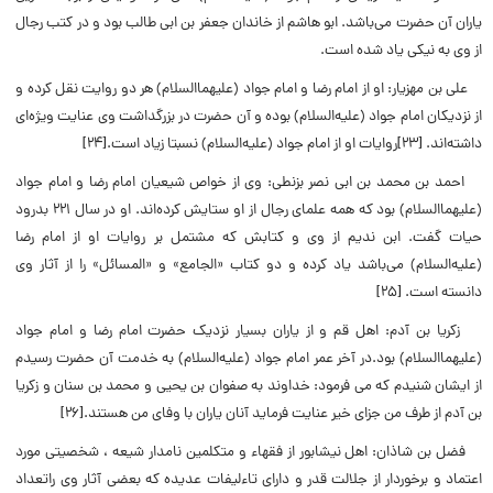
یاران آن حضرت مى‌باشد. ابو هاشم از خاندان جعفر بن ابى طالب بود و در کتب رجال
از وى به نیکى یاد شده است.
علی بن مهزیار: او از امام رضا و امام جواد (علیهما‌السلام) هر دو روایت نقل کرده و
از نزدیکان امام جواد (علیه‌السلام) بوده و آن حضرت در بزرگداشت وى عنایت ویژه‌اى
داشته‌اند. [۲۳]روایات او از امام جواد (علیه‌السلام) نسبتا زیاد است.[۲۴]
احمد بن محمد بن ابى نصر بزنطى: وى از خواص شیعیان امام رضا و امام جواد
(علیهما‌السلام) بود که همه علماى رجال از او ستایش کرده‌اند. او در سال ٢٢١ بدرود
حیات گفت. ابن ندیم از وى و کتابش که مشتمل بر روایات او از امام رضا
(علیه‌السلام) مى‌باشد یاد کرده و دو کتاب «الجامع» و «المسائل» را از آثار وى
دانسته است. [۲۵]
زکریا بن آدم: اهل قم و از یاران بسیار نزدیک حضرت امام رضا و امام جواد
(علیهماالسلام) بود.در آخر عمر امام جواد (علیه‌‌السلام) به خدمت آن حضرت رسیدم
از ایشان شنیدم که مى فرمود: خداوند به صفوان بن یحیى و محمد بن سنان و زکریا
بن آدم از طرف من جزاى خیر عنایت فرماید آنان یاران با وفاى من هستند.[۲۶]
فضل بن شاذان: اهل نیشابور از فقهاء و متکلمین نامدار شیعه ، شخصیتى مورد
اعتماد و برخوردار از جلالت قدر و داراى تاءلیفات عدیده که بعضى آثار وى راتعداد