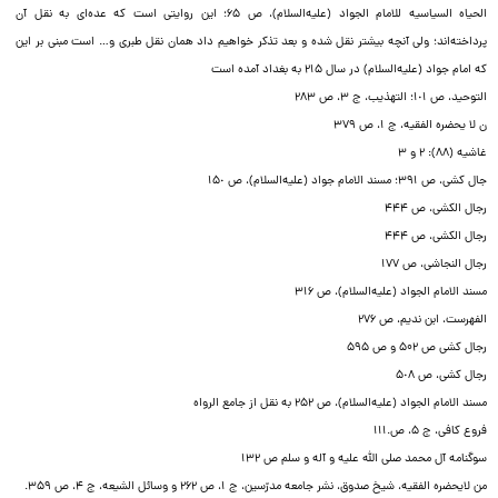
الحیاه السیاسیه للامام الجواد (علیه‌السلام)، ص ۶۵؛ این روایتى است که عده‌اى به نقل آن
پرداخته‌اند؛ ولى آنچه بیشتر نقل شده و بعد تذکر خواهیم داد همان نقل طبرى و… است مبنى بر این
که امام جواد (علیه‌السلام) در سال ۲۱۵ به بغداد آمده است‌
التوحید، ص ١٠١؛ التهذیب، ج ٣، ص ٢٨٣
ن لا یحضره الفقیه، ج ١، ص ٣٧٩
غاشیه (٨٨): ٢ و ٣
جال کشى، ص ٣٩١؛ مسند الامام جواد (علیه‌السلام)، ص ١۵٠
رجال الکشى، ص ۴۴۴
رجال الکشى، ص ۴۴۴
رجال النجاشى، ص ١٧٧
مسند الامام الجواد (علیه‌السلام)، ص ٣١۶
الفهرست، ابن ندیم، ص ٢٧۶
رجال کشى ص ۵۰۲ و ص ۵۹۵
رجال کشى، ص ۵٠٨
مسند الامام الجواد (علیه‌السلام)، ص ٢۵٢ به نقل از جامع الرواه
فروع کافى، ج ۵، ص.۱۱۱
سوگنامه آل محمد صلى الله علیه و آله و سلم ص ۱۳۲
من لایحضره الفقیه، شیخ صدوق، نشر جامعه مدرّسین، ج ۱، ص ۲۶۲ و وسائل الشیعه، ج ۴، ص ۳۵۹.