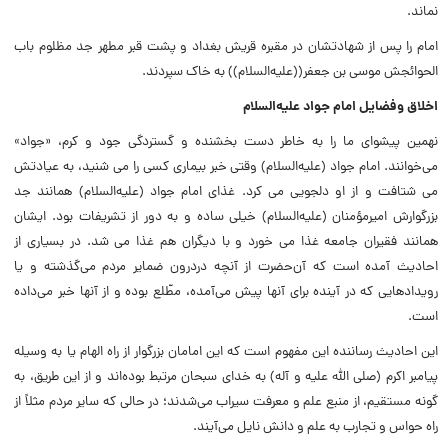
نماند.
امام را پس از شهادتشان در مقبره قریش بغداد و پشت قبر مطهر جد مظلوم باب
الحوائجش موسى بن جعفر((علیه‌‌السلام)) به خاک سپردند.
اخلاق وفضایل امام جواد علیه‌السلام‌
نهمین پیشواى ما را به خاطر دست بخشنده و گستردگی جود و کرم، «جواد»
مى‌خوانند. امام جواد (علیه‌السلام‌) وقتی خبر بیماری کسی را می شنید، به عیادتش
می شتافت و از او دلجویی می کرد. غذای امام جواد (علیه‌‌السلام) همانند جد
بزرگوارش امیرمؤمنان (علیه‌‌السلام) خیلی ساده و به دور از تشریفات بود. ایشان
همانند فقیران جامعه غذا می خورد و با دیگران هم غذا می شد. در بسیارى از
احادیث آمده است که آن‌حضرت از آنچه دردرون ضمایر مردم مى‌گذشته و یا
رویدادهایى که در آینده براى آنها پیش‌ مى‌آمده، مطّلع بوده و از آنها خبر مى‌داده
است.
این احادیث رساننده این‌ مفهوم است که‌ این امامان بزرگوار از راه الهام یا به وسیله
پیامبر اکرم (صلی الله علیه و آله) به خداى سبحان مرتبط بوده‌اند و از این طریق، به
گونه مستقیم، از منبع علم و معرفت سیراب‌ مى‌شدند؛ در حالى که سایر مردم مثلاً از
راه حواس و تجارب به علم ‌و دانش نایل مى‌آیند.