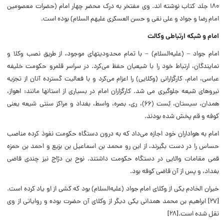
۱۸۰ جلد کتاب نوشته اند. وى مفتخر به درک محضر چهار امام (حضرات معصومین
امام رضا و جواد و على نقى و حسن العسکرى علیهم السلام) بوده است.
امام و شبکه ارتباطی وکالت
امام جواد – (علیه‌‌السلام) – با تمام محدودیتهاى موجود، از طریق نصب وکلا و
نمایندگان، ارتباط خود را با شیعیان حفظ مى‌کرد. در سراسر قلمرو حکومت خلیفه
عباسى، امام، کارگزارانى (وکلایى) را اعزام مى‌کرد و با فعالیت گسترده آنان از تجزیه
نیروهاى شیعه جلوگیرى مى ‌شد. کارگزاران امام در بسیارى از استانها مانند: اهواز،
همدان، سیستان، بُست (۶۶)، رى، بصره، واسط، بغداد و مراکز سنتى شیعه یعنى
کوفه و قم پخش شده بودند.
امام به هواداران خود اجازه مى‌داد که به درون دستگاه حکومت نفوذ کرده مناصب
حساس را در دست بگیرند، از این رو محمد بن اسماعیل بن بزیع و احمد بن حمزه
قمى مقامات والایى در دستگاه حکومت داشتند. نوح بن درّاج نیز چندى قاضى
بغداد، و پس از آن قاضى کوفه بود.
خیران الخادم یکى از وکلاى امام جواد (علیه‌السلام) بود که کشى از او یاد کرده است.
[۲۷] ابراهیم بن محمد همدانى یکى دیگر از وکلاى آن حضرت بوده و روایاتى از وى
نقل شده است.[۲۸]