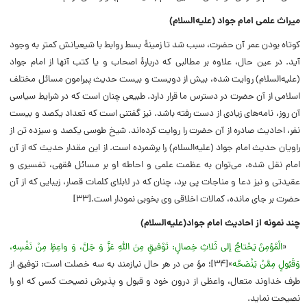
میراث علمی امام جواد (علیه‌‌السلام)
کوتاه بودن عمر آن حضرت، سبب شد تا زمینۀ بسط روابط با شیعیانش کمتر به وجود
آید. در عین حال، علاوه بر مطالبى که دربارۀ اصحاب و یا کتب آنها از امام جواد
(علیه‌السلام) روایت شده، بیش از دویست و بیست حدیث پیرامون مسائل مختلف
اسلامى از آن حضرت در دسترس ما قرار دارد. طبیعى چنان است که در شرایط سیاسى
آن روز، نامه‌هاى زیادى از دست رفته باشد. نیز گفتنى است که تعداد یکصد و بیست
نفر، احادیث صادره از آن حضرت را روایت کرده‌اند. شیخ طوسى یکصد و سیزده تن از
راویان حدیث امام جواد (علیه‌السلام) را برشمرده است. از این مقدار حدیث که از آن
امام نقل شده، مى‌توان به عظمت علمى و احاطه او بر مسائل فقهى، تفسیرى و
عقیدتى و نیز دعا و مناجات پى برد، چنان که در لابلاى کلمات قصار، زیبایى که از آن
حضرت بر جاى مانده، کمالات اخلاقى وى بخوبى نمودار است.[۳۳]
چند نمونه از احادیث امام جواد(علیه‌‌السلام)
«
الْمُؤمِنُ یَحْتاجُ إلى ثَلاثِ خِصالٍ: تَوْفیقٍ مِنَ اللّهِ عَزَّ وَ جَلَّ، وَ واعِظٍ مِنْ نَفْسِهِ،
وَقَبُولٍ مِمَّنْ یَنْصَحُه
»[۳۴]؛ مؤ من در هر حال نیازمند به سه خصلت است: توفیق از
طرف خداوند متعال، واعظى از درون خود و قبول و پذیرش نصیحت کسى که او را
نصیحت نماید.