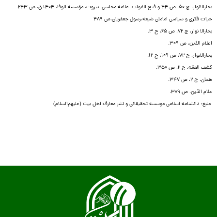
بحارالانوار، ج ۵۰، ص ۴۴ و فتح الابواب، علامه مجلسی، بیروت، مؤسسه الوفا، ۱۴۰۴ ق، ص ۲۴۳.
حیات فکری و سیاسی امامان شیعه،رسول جعفریان،ص ۴۸۹
بحارالا نوار، ج ۷۲، ص ۶۵، ح ۳.
اعلام الدّین، ص ۳۰۹.
بحارالانوار، ج ۷۲، ص ۱۰۹، ح ۱۲.
کشف الغمّه، ج ۲، ص ۳۵۰.
همان، ج ۲، ص ۳۴۷.
علام الدّین، ص ۳۰۹.
منبع: دانشنامه اسلامی موسسه تحقیقانی و نشر معارف اهل بیت (علیهم‌السلام)