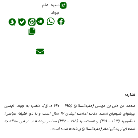
سیره امام
جواد
اشاره:
محمد بن على بن موسى (علیه‌السلام) (۱۹۵ – ۲۲۰ ه. ق)، ملقب به جواد، نهمین
پیشواى شیعیان است. مدت امامت ایشان ۱۷ سال است و با دو خلیفه عباسى؛
«مأمون» (۱۹۳ – ۲۱۸) و «معتصم» (۲۱۸ – ۲۲۷) معاصر بوده اند. در این مقاله به
شمه ای از زندگی امام (علیه‌السلام) پرداخته شده است.