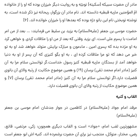
مادر آن حضرت سبیکه [سکینه‌] نوبیّه و به روایت دیگر خیزران بوده که او را از خانواده
امّ المؤمنین ماریه قبطیه دانسته‌ اند. نام مادر آن بزرگوار، ریحانه نیز ذکر شده است، به
نوشته نوبختى نام این بانو درّه بوده که بعدها او را خیزران خوانده ‌اند. [۶]
حضرت موسى بن جعفر (علیه‌‌السلام) به یزید بن سلیط می فرمایند: … بعد از من امر
امامت با پسرم على است. اى یزید وقتى که بعد از من او را ملاقات کردى و خواهى کرد
به او مژده بده که پسرى امین ، ماءمون و مبارک برایش متولد خواهد شد او به تو
خبر می دهد که تو مرا ملاقات کرده اى ، به او بگو کنیزى که آن پسر از او به دنیا
خواهد آمد از بستگان ماریه قبطیه کنیز رسول خداست.گر توانستى سلام مرا به آن
کنیز (مادر امام محمد تقى) برسان (۱۹) و همین موضوع حکایت از رتبه والاى آن بانوى
فضیلت دارد.اگر توانستى سلام مرا به آن کنیز (مادر امام محمد تقى) برسان [۷] و
همین موضوع حکایت از رتبه والاى آن بانوى فضیلت دارد.
القاب و کنیه
مرقد امام جواد (علیه‌‌السلام) در کاظمین در جوار جدشان امام موسی بن جعفر
(علیه‌‌السلام)
مشهورترین لقب امام، «جواد» است و القاب دیگرى همچون: زکى، مرتضى، قانع،
رضى، مختار، متوکل، منتجب نیز براى آن حضرت برشمرده‌ اند. کنیه‌ اش ابو جعفر است