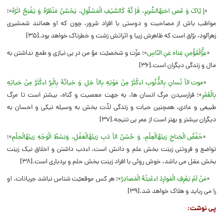
«
إ یّاکَ وَ مُص احَبَهُالشَّریرِ، فَإ نَّهُ کَالسَّیْفِ الْمَسْلُولِ، یَحْسُنُ مَنْظَرُهُ وَ یَقْبَحُ اثَرُهُ
»؛
مواظب باش از مصاحبت و دوستى با افراد شرور، چون که او همانند شمشیرى
زهرآلود، برّاق است که ظاهرش زیبا و اثراتش زشت و خطرناک خواهد بود.[۳۵]
«
عِزُّالْمُؤْمِنِ غِناه عَنِ النّاسِ
»؛ عزّت و شخصیّت مؤ من در بى نیازى و طمع نداشتن به
مال و زندگى دیگران است.[۳۶]
«
موت الاْ نْسانِ بِالذُّنُوبِ اءکْثَرُ مِنْ مَوْتِهِ بِالاْ جَلِ وَ حَیاتُهُ بِالْبِرِّ اءکْثَرُ مِنْ حَیاتِهِ
بِالْعُمْرِ
»؛ فرارسیدن مرگ انسان ها، به جهت معصیت و گناه، بیشتر است تا مرگ
طبیعى و عادى، همچنین حیات و زندگى لذّت بخش به وسیله نیکى و احسان به
دیگران بیشتر و بهتر است از عمر بى نتیجه.[۳۷]
«
خَفْضُ الْجَناحِ زینَهُالْعِلْمِ، وَ حُسْنُ الاْ دَبِ زینَهُالْعَقْلِ، وَبَسْطُ الْوَجْهِ زینَهُالْحِلْمِ
»؛
تواضع و فروتنى زینت بخش علم و دانش است، اءدب داشتن و اخلاق نیک زینت
بخش عقل مى باشد، خوش روئى با افراد زینت بخش حلم و بردبارى است.[۳۸]
«
مَنْ لَمْ یَعْرِفِ الْمَوارِدَ اءعْیَتْهُ الْمَصادِرُ
»؛ هر کس موقعیّت شناس نباشد جریانات، او
را مى رباید و هلاک خواهد شد.[۳۹]
پی نوشت: