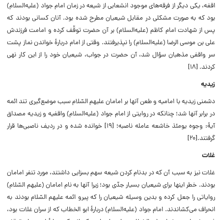
اقفه، یکى دیگر از فرقه‌هاى موجود انشعابى از شیعه در زمان امام جواد (علیه‌السلام)
بود که به صورت مشکلى در مقابل شیعیان مطرح شده بود. آنان کسانى بودند که
پس از شهادت امام کاظم (علیه‌السلام) بر آن حضرت توقّف کرده و امامت فرزندش
على بن موسى الرضا (علیه‌السلام) را نپذیرفتند. وقتى از امام دربارۀ خواندن نماز پشت
سر واقفى مذهبان سؤال شد، آن حضرت در جواب، شیعیان خود را از این کار نهى
کردند. [۱۸]
زیدیه
دشمنى زیدیه با امامیه و طعن آنها بر امامان علیهم السّلام سبب موضع‌گیرى تند ائمه
در برابر آنها شد؛ چنانکه در روایتى از امام جواد (علیه‌السلام) واقفیه و زیدیه مصداق
آیۀ: وجوه یومئذ خاشعه عامله ناصبه؛ [۱۹] خوانده شده و در ردیف ناصبى‌ها قرار
گرفتند.[۲۰]
غلات
غلات نیز به سبب آن که در بدنام کردن شیعه سهم بسزایى داشتند، مورد تنفر امامان
بودند. خطر اینها براى شیعیان بسیار جدّى بود؛ زیرا آنها به نام امامان (علیهم السّلام)
روایاتى را جعل کرده و بدین وسیله شیعیان را که پیرو ائمه علیهم السّلام بودند به
انحراف مى‌کشاندند. امام جواد (علیه‌السلام) دربارۀ ابو الخطاب که از سران غلات بود،