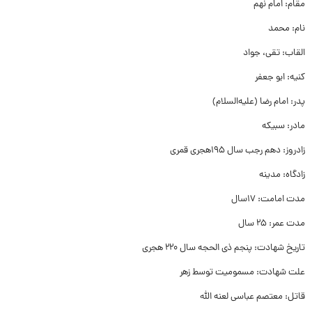
مقام: امام نهم
نام: محمد
القاب: تقی، جواد
کنیه: ابو جعفر
پدر: امام رضا (علیه‌‌السلام)
مادر: سبیکه
زادروز: دهم رجب سال ۱۹۵هجری قمری
زادگاه: مدینه
مدت امامت: ۱۷سال
مدت عمر: ۲۵ سال
تاریخ شهادت: پنجم ذی الحجه سال ۲۲۰ هجری
علت شهادت: مسمومیت توسط زهر
قاتل: معتصم عباسی لعنه الله