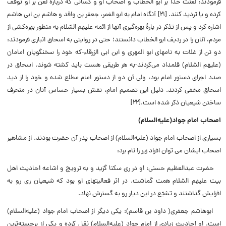
فرمودند: لعنت خدا بر ابو الخطاب و اصحاب او و کسانى که دربارۀ لعن بر او توقف
کرده و یا تردید کنند. [۲۱] آنگاه امام به ابو الغمر، جعفر بن واقد و هاشم بن ابى هاشم
اشاره کرد و پس از تذکر در بارۀ بهره‌گیرى آنها از ائمه علیهم السّلام به منظور بهره‌کشى از
مردم، آنان را در ردیف ابو الخطاب دانستند؛ حتى در روایتى به اسحاق انبارى فرمودند:
دو تن از غلات به نامهاى ابو المهرى و ابن ابى الزرقاء-که خود را سخنگویان امامان
(علیهم السّلام) قلمداد مى‌کردند-به هر طریقى هست باید کشته شوند. اسحاق در
صدد اجراى دستور امام بود، ولى آن دو از دستور امام مطلع شده و خود را از دید
اسحاق مخفى کردند. دلیل این تصمیم امام، نقش بسیار حساس آنان در منحرف
ساختن شیعیان ذکر شده است.[۲۲]
اصحاب امام جواد(علیه‌‌السلام)
بسیارى از اصحاب امام جواد (علیه‌السلام) از اصحاب پدر آن حضرت بودند. از مشاهیر
اصحاب ایشان می توان افراد زیر را نام برد:
حضرت عبدالعظیم حسنی: او در رى سکنا گزید و به ترویج و اشاعه احادیث اهل
بیت علیهم السّلام همت گماشت. در اثر فعالیتهاى او بود که شیعیان رى رو به
افزایش گذاشتند و تشیّع در این دیار رو به گسترش نهاد.
ابوهاشم جعفری( داود بن قاسم): یکى دیگر از اصحاب امام جواد (علیه‌السلام)
است. او احادیث زیادى از امام جواد (علیه‌السلام) نقل کرده و یکى از برجسته‌ترین