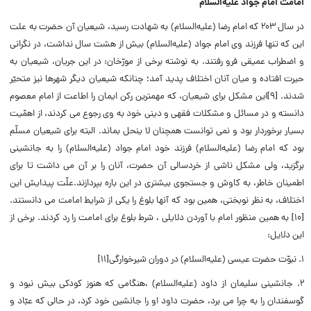
امامت امام جواد علیه‌السلام‌
در سال ۲۰۳ که امام رضا (علیه‌السلام) به شهادت رسید، شیعیان آن حضرت به علت
این که تنها فرزند وى امام جواد (علیه‌السلام) بیش از هشت سال نداشت، در نگرانى
و اضطراب عمیقى فرو رفتند. به نوشته برخى از مورّخان: در این جریان، شیعیان به
حیرت افتاده و میان آنان اختلاف پدید آمد؛ چنانکه شیعیان دیگر شهرها نیز متحیّر
شدند. [۹]این مشکل براى شیعیان، که مهمترین رکن ایمان را اطاعت از امام معصوم
دانسته و در مسائل و مشکلات فقهى و دینى خود به وى رجوع مى ‌کردند، از اهمّیت
بسیار برخوردار بود و نمى‌ توانست همچنان لا ینحل بماند. البته براى شیعیان مسلّم
بود که امام رضا (علیه‌السلام) فرزند خود امام جواد (علیه‌السلام) را به جانشینى
برگزید، ولى مشکل ناشى از خردسالى آن حضرت، آنان را بر آن مى ‌داشت تا براى
اطمینان خاطر، به کاوش و جستجوى بیشترى در این باره بپردازند.علّت پیدایش این
اختلاف، به نظر نوبختى، همین بود که آنها بلوغ را یکى از شرایط امامت مى‌ دانستند.
[۱۰] به همین منظور امام با آوردن دلایلی ، شرط بلوغ برای امامت را رد کردند. برخی از
این دلایل:
۱. نبوّت حضرت عیسى (علیه‌السلام) در دوران شیرخوارگى[۱۱]
۲. جانشینى سلیمان از داود (علیه‌السلام) ،هنگامى که هنوز کودکى بیش نبود و
گوسفندان را به چرا مى ‌برد، حضرت داود او را جانشین خود کرد، در حالى که عبّاد و