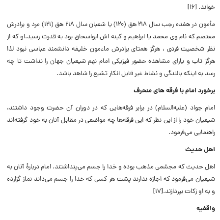
خواند. [۱۶]
مأمون در هفده رجب سال ۲۱۸ هق (۱۲۰) یا شعبان سال ۲۱۸ هق (۱۲۱) مرد و برادرش
معتصم که نام وى محمد یا ابراهیم و کینه اش ابواسحاق بود به قدرت رسید.او که از
نظر شخصیت فردى ، هرگز همتاى برادرش ماءمون خلیفه دانشمند عباسى نبود لذا
هرگز تاب و یاراى مشاهده حضور فیزیکى امام نهم شیعیان جهان را نداشت تا چه
رسد به اینکه بالندگى و نشاط غیر قابل انکار تشیع را شاهد باشد.
برخورد امام با فرقه های منحرف
امام جواد (علیه‌السلام) در برابر فرقه‌هایى که در دوران آن حضرت وجود داشتند،
شیعیان خود را از این نظر که این فرقه‌ها چه مواضعى در مقابل آنان به خود گرفته‌اند
راهنمایى مى‌فرمود.
اهل حدیث
اهل حدیث که مجسّمى مذهب بوده و خدا را جسم مى‌پنداشتند. امام دربارۀ آنان به
شیعیان مى‌فرمود که اجازه ندارند پشت هر کسى که خدا را جسم مى‌داند نماز گزارده
و به او زکات بپردازند.[۱۷]
واقفیه