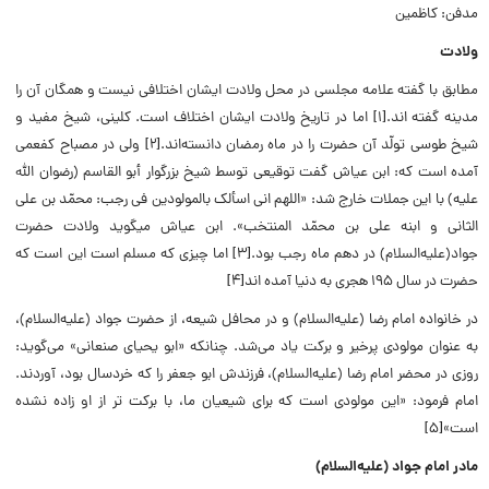
مدفن: کاظمین
ولادت
مطابق با گفته علامه مجلسی در محل ولادت ایشان اختلافی نیست و همگان آن را
مدینه گفته اند.[۱] اما در تاریخ ولادت ایشان اختلاف است. کلینى، شیخ مفید و
شیخ طوسى تولّد آن حضرت را در ماه رمضان دانسته‌اند.[۲] ولی در مصباح کفعمی
آمده است که: ابن عیاش گفت توقیعى توسط شیخ بزرگوار أبو القاسم (رضوان اللَّه
علیه) با این جملات خارج شد: «اللهم انى اسألک بالمولودین فی رجب: محمّد بن علی
الثانی و ابنه علی بن محمّد المنتخب». ابن عیاش میگوید ولادت حضرت
جواد(علیه‌‌السلام) در دهم ماه رجب بود.[۳] اما چیزی که مسلم است این است که
حضرت در سال ۱۹۵ هجری به دنیا آمده اند[۴]
در خانواده امام رضا (علیه‌‌السلام) و در محافل شیعه، از حضرت جواد (علیه‌‌السلام)،
به عنوان مولودى پرخیر و برکت یاد مى‌شد. چنانکه «ابو یحیاى صنعانى» مى‌گوید:
روزى در محضر امام رضا (علیه‌‌السلام)، فرزندش ابو جعفر را که خردسال بود، آوردند.
امام فرمود: «این مولودى است که براى شیعیان ما، با برکت ‌تر از او زاده نشده
است»[۵]
مادر امام جواد (علیه‌‌السلام)