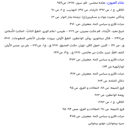
جلاء العیون، ع
لامه مجلسی ، قم: سرور، ۱۳۸۲، ص۹۵۹
الکافى، ج ۱، ص ۴۹۲؛ الارشاد، ص ۲۹۷؛ التهذیب، ج ۶، ص ۹۰
زندگانى حضرت جواد و عسکریین(ع)، ترجمه بحار النوار ،ص ۱۳
حیات فکرى و سیاسى ائمه، جعفریان ،ص: ۴۷۱
شیخ مفید، الاًّرشاد، قم مکتبْ بصیرتى، ص ۳۱۹ – طبرسى، اعلام الورى، الطبعْ الثالثْ، المکتبْ الاًّسلامیْ،
ص‌۳۴۷ – فتّال نیشابورى، روضْ الواعظین، الطبعْ الأولى، بیروت، مؤسسْ الأعلمى للمطبوعات، ۱۴۰۶
ق.، ص ۲۶۱ – کلینى، اصول کافى، تهران، مکتبْ الصدوق، ۱۳۸۱ ق.، ج‌۱، ص‌۳۲۱ – على بن عیسى الاًّربلى،
کشف الغمّْ، تبریز، مکتبْ بنى هاشمى، ۱۳۸۱ ق.، ج‌۳، ص‌۱۴۳
حیات فکرى و سیاسى ائمه، جعفریان ،ص ۴۷۳
انوارالبهیه ص ۱۲۴.
حیات فکرى و سیاسى ائمه، جعفریان ،ص ۴۷۲
دلائل الامامه، ص ۲۰۴
فرق الشیعه، ص ۸۸؛ المقالات و الفرق، ص ۹۵
روضه الواعظین، ص ۲۰۳
الکافى، ج ۱، ص ۳۸۳
فرق الشیعه، ص ۹۰؛ المقالات و الفرق، صص ۹۴- ۹۵
حیات فکرى و سیاسى ائمه، جعفریان ،ص ۴۷۵
سیره پیشوایان، مهدی پیشوایی