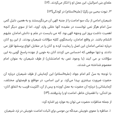
علماى بنى اسرائیل، این عمل او را انکار مى‌کردند. [۱۲]
۳. نبوت یحیى بن زکریّا (علیه‌السلام)‌ در کودکی[۱۳]
شیعیان امامى از یک سو امامت را از جنبه الهى آن مى‌نگریستند و به همین دلیل کمى
سنّ امام هرگز نمى ‌توانست در عقیده آنها خللى وارد آورد، اما از سوى دیگر آنچه
اهمیت داشت بروز این وجهه الهى بود که مى‌ بایست در علم و دانش امامان علیهم
السّلام باشد. در واقع امامان، پاسخگوى کلیّه سؤالات شیعیان بودند. از این رو آنان
درباره تمامى امامان این اصل را رعایت کرده و آنان را در مقابل انواع پرسشها قرار مى‌
دادند و تنها موقعى که احساس مى‌ کردند آنان به خوبى از عهده پاسخ گویى به این
سؤالات بر مى‌ آیند (با وجود نص به امامتشان) از طرف شیعیان به عنوان امام
معصوم شناخته مى ‌شدند.
با توجه به سنّ کم امام جواد (علیه‌السلام) این آزمایش از طرف شیعیان درباره آن
حضرت ضرورت بیشترى پیدا مى‌کرد. بر این اساس، در مواقع و فرصتهاى مختلف،
آزمایشاتی را درباره آن حضرت به عمل آورده و پس از آن، اکثریت قریب به اتفاق آنان-
جز اندکى- با اطمینان خاطر، امامت او را پذیرفتند.[۱۴]
از جمله مناظرات حضرت می توان به موارد زیر اشاره کرد:
۱. مناظره با عموی خویش عبدلله بن موسی برای اثبات امامت خویش در نزد شیعیان