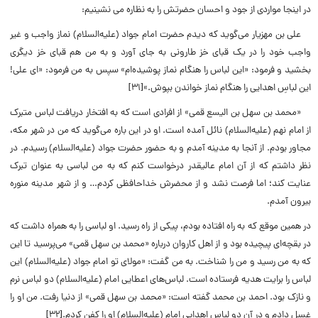
در اینجا مواردی از جود و احسان حضرتش را به نظاره می‌ نشینیم:
علی بن مهزیار می‌گوید که دیدم حضرت امام جواد (علیه‌السلام) نماز واجب و غیر
واجب خود را در یک قبای خز طارونی به جای آورد و به من هم قبای خز دیگری
بخشید و فرمود: «این لباس را هنگام نماز پوشیده‌ام» سپس به من فرمود: «ای علی!
این لباسِ اهدایی را هنگام نماز خواندن بپوش.»[۳۱]
«محمد بن سهل بن الیسع قمی» از افرادی است که به افتخار دریافت لباس متبرک
از امام نهم (علیه‌السلام) نائل آمده است. او در این باره می‌گوید که من در شهر مکه،
مجاور بودم. از آنجا به مدینه آمدم و به حضور حضرت جواد (علیه‌السلام) رسیدم. در
نظر داشتم که از آن امام عالیقدر درخواست کنم که به من لباسی به عنوان تبرک
عنایت کند؛ اما فرصت نشد و از محضرش خداحافظی کردم… و از شهر مدینه منوره
بیرون آمدم.
در همین موقع که به راه افتاده بودم، پیکی از راه رسید. او لباسی را به همراه داشت که
در بقچه‌ای پیچیده بود و از اهل کاروان درباره «محمد بن سهل قمی» می‌پرسید تا این
که به من رسید و من را شناخت. به من گفت: «مولای تو امام جواد (علیه‌السلام) این
لباس را برایت هدیه فرستاده است. لباس‌های اعطایی امام (علیه‌السلام) دو لباس نرم
و نازک بود. احمد بن محمد گفته است: «محمد بن سهل قمی» از دنیا رفت. من او را
غسل دادم و در آن دو لباس اهدایی امام (علیه‌السلام) او را کفن کردم.[۳۲]