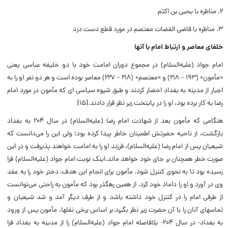
۲. مناظره با یحیی بن اکثم
۳. مناظره با قاضی القضات معتصم در مورد قطع دست دزد
خلفای معاصر و ارتباط امام با آنها
امام جواد (علیه‌‌السلام) در مجموع دوران امامت خود با دو خلیفه عباسى یعنى
«مأمون» (۱۹۳ – ۲۱۸) و «معتصم» (۲۱۸ – ۲۲۷) معاصر بوده است و هر دو نفر او را به
اجبار از مدینه به بغداد احضار کردند و طبق شیوه سیاسى اى که مأمون در مورد امام
رضا به کار برده بود، او را در پایتخت زیر نظر قرار دادند.[۱۵]
هنگامى که مأمون بعد از شهادت امام رضا (علیه‌السلام) در سال ۲۰۴ به بغداد
بازگشت، از ناحیه حضرتش اطمینان خاطر پیدا کرده بود؛ ولى این را مى‌دانست که
شیعیان پس از امام رضا (علیه‌السلام)، فرزند او را به امامت خواهند پذیرفت و در این
صورت خطر همچنان بر جاى خود خواهد ماند.اینک نوبت امام جواد (علیه‌السلام) فرا
رسیده بود تا به نحوى کنترل شود. مأمون براى انجام این هدف، دختر خود را به عقد
وى در آورد و او را داماد خود کرد. از همین رهگذر بود که مأمون به راحتى مى‌توانست
از طرفى امام را در کنترل خود داشته باشد و از طرف دیگر آمد و شد شیعیان و
تماسهاى آنان را با آن حضرت زیر نظر بگیرد.بر اساس برخى نقلها، مأمون پس از ورود
به بغداد- در سال ۲۰۴- بلافاصله امام جواد (علیه‌السلام) را از مدینه به بغداد فرا