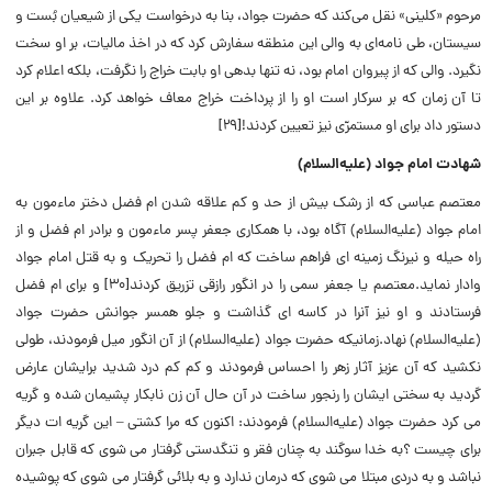
مرحوم «کلینى» نقل مى‌کند که حضرت جواد، بنا به درخواست یکى از شیعیان بُست و
سیستان، طى نامه‌اى به والى این منطقه سفارش کرد که در اخذ مالیات، بر او سخت
نگیرد. والى که از پیروان امام بود، نه تنها بدهى او بابت خراج را نگرفت، بلکه اعلام کرد
تا آن زمان که بر سرکار است او را از پرداخت خراج معاف خواهد کرد. علاوه بر این
دستور داد براى او مستمرّى نیز تعیین کردند![۲۹]
شهادت امام جواد (علیه‌‌السلام)
معتصم عباسی که از رشک بیش از حد و کم علاقه شدن ام فضل دختر ماءمون به
امام جواد (علیه‌‌السلام) آگاه بود، با همکارى جعفر پسر ماءمون و برادر ام فضل و از
راه حیله و نیرنگ زمینه اى فراهم ساخت که ام فضل را تحریک و به قتل امام جواد
وادار نماید.معتصم یا جعفر سمى را در انگور رازقى تزریق کردند[۳۰] و براى ام فضل
فرستادند و او نیز آنرا در کاسه اى گذاشت و جلو همسر جوانش حضرت جواد
(علیه‌‌السلام) نهاد.زمانیکه حضرت جواد (علیه‌‌السلام) از آن انگور میل فرمودند، طولى
نکشید که آن عزیز آثار زهر را احساس فرمودند و کم کم درد شدید برایشان عارض
گردید به سختى ایشان را رنجور ساخت در آن حال آن زن نابکار پشیمان شده و گریه
مى کرد حضرت جواد (علیه‌‌السلام) فرمودند: اکنون که مرا کشتى – این گریه ات دیگر
براى چیست ؟به خدا سوگند به چنان فقر و تنگدستى گرفتار مى شوى که قابل جبران
نباشد و به دردى مبتلا مى شوى که درمان ندارد و به بلائى گرفتار مى شوى که پوشیده