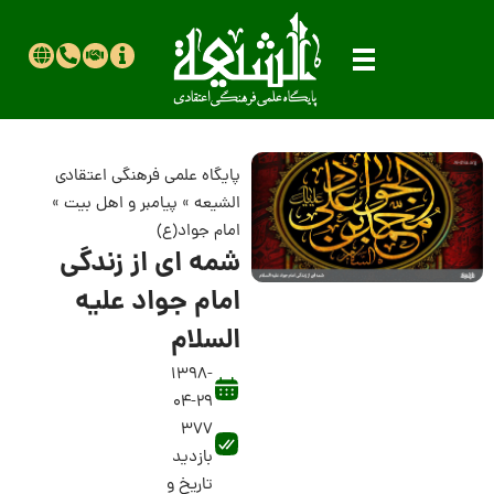
پایگاه علمی فرهنگی اعتقادی
الشیعه
»
پیامبر و اهل بیت
»
امام جواد(ع)
شمه ای از زندگی
امام جواد علیه
السلام
1398-
04-29
377
بازدید
تاریخ و