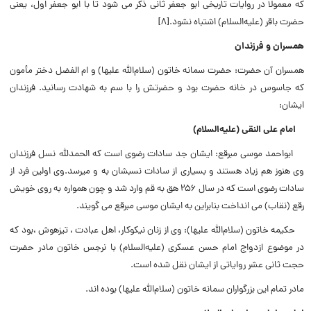
که معمولا در روایات تاریخى ابو جعفر ثانى ذکر مى‌ شود تا با ابو جعفر اول، یعنى
حضرت باقر (علیه‌السلام) اشتباه نشود.[۸]
همسران و فرزندان
همسران آن حضرت: حضرت سمانه خاتون (سلام‌الله علیها) و ام الفضل دختر مأمون
که جاسوس در خانه حضرت بود و حضرتش را با سم به شهادت رسانید. فرزندان
ایشان:
امام علی النقی (علیه‌‌السلام)
ابواحمد موسی مبرقع: ایشان جد سادات رضوى است که الحمدلله نسل فرزندان
وى هنوز هم زیاد هستند و بسیارى از سادات نسبشان به و میرسد.وى اولین فرد از
سادات رضوى است که در سال ۲۵۶ هق به قم وارد شد و چون همواره به روى خویش
رقع (نقاب) مى انداخت بنابراین به ایشان موسى مبرقع مى گویند.
حکیمه خاتون (سلام‌الله علیها): وى از زنان نیکوکار، اهل عبادت ، تیزهوش ،بود که
در موضوع ازدواج امام حسن عسکرى (علیه‌‌السلام) با نرجس خاتون مادر حضرت
حجت ثانى عشر روایاتى از ایشان نقل شده است.
مادر تمام این بزرگواران سمانه خاتون (سلام‌الله علیها) بوده اند.