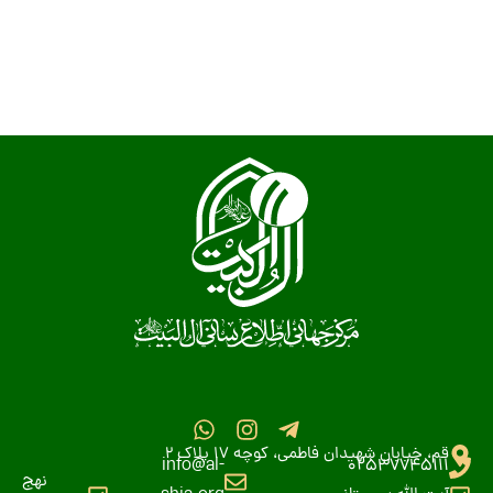
قم، خیابان شهیدان فاطمی، کوچه 17 پلاک 2
info@al-
02537745111
نهج