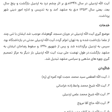
آیت الله اردبیلى در سال ۱۳۴۸ه.ق بر اثر چشم درد به اردبیل بازگشت و پنج سال
بعد، یعنى سال ۱۳۵۳ ه.ق به مشهد آمد و به تدریس و اداره امور دینى شهر
پرداخت.
خدمات
موضع گیرى آیت الله اردبیلى در جریان مسجد گوهرشاد موجب شد ایشان با تنى چند
از علما بازداشت شده و به تهران اعزام گردد.آیت الله اردبیلى مدتى در بازداشتگاه بود
سپس به اردبیل برگردانده شد و پس از شهریور ۱۳۲۰ و سقوط رضاخان ایشان به
مشهد بازگشت.در طول نهضت ملى بیت آیت الله اردبیلى بار دیگر به مرکز تصمیم
گیرى چهره هاى مذهبى و سیاسى مشهد تبدیل شد.
شاگردان
1. آیت الله العظمى سید محمد حجت کوه کمره اى (ره)
2. آیت الله شیخ محمد واعظ زاده خراسانی
3. آیت الله شیخ محمد علمى اردبیلی
4. آیت الله حاج آقا مروج