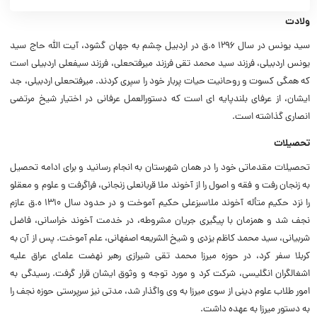
ولادت
سید یونس در سال ۱۲۹۶ ه.ق در اردبیل چشم به جهان گشود، آیت الله حاج سید
یونس اردبیلی، فرزند سید محمد تقى فرزند میرفتحعلی، فرزند سیفعلى اردبیلى است
که همگى کسوت و روحانیت حیات پربار خود را سپرى کردند. میرفتحعلى اردبیلی، جد
ایشان، از عرفاى بلندپایه اى است که دستورالعمل عرفانى در اختیار شیخ مرتضى
انصارى گذاشته است.
تحصیلات
تحصیلات مقدماتى خود را در همان شهرستان به انجام رسانید و براى ادامه تحصیل
به زنجان رفت و فقه و اصول را از آخوند ملا قربانعلى زنجانی، فراگرفت و علوم و معقلو
را نزد حکیم متأله آخوند ملاسبزعلى حکیم آموخت و در حدود سال ۱۳۱۰ ه.ق عازم
نجف شد و همزمان با پیگیرى جریان مشروطه، در خدمت آخوند خراسانی، فاضل
شربیانی، سید محمد کاظم یزدى و شیخ الشریعه اصفهانی، علم آموخت. پس از آن به
کربلا سفر کرد، در حوزه میرزا محمد تقى شیرازى رهبر نهضت علماى عراق علیه
اشغالگران انگلیسی، شرکت کرد و مورد توجه و وثوق ایشان قرار گرفت. رسیدگى به
امور طلاب علوم دینى از سوى میرزا به وى واگذار شد، مدتى نیز سرپرستى حوزه نجف را
به دستور میرزا به عهده داشت.