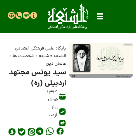
پایگاه علمی فرهنگی اعتقادی
الشیعه
»
شیعه
»
شخصیت ها
»
عالمان دین
سید یونس مجتهد
اردبیلى (ره)
1394-
05-06
400
بازدید