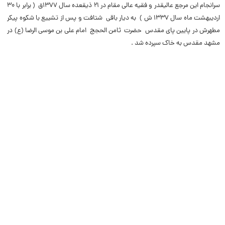
سرانجام این مرجع عالیقدر و فقیه عالى مقام در ۲۱ ذیقعده سال ۱۳۷۷ق ( برابر با ۳۰
اردیبهشت ماه سال ۱۳۳۷ ش ) به دیار باقی شتافت و پس از تشییع با شکوه پیکر
مطهرش در پایین پاى مقدس حضرت ثامن الحجج امام على بن موسى الرضا (ع) در
مشهد مقدس به خاک سپرده شد .