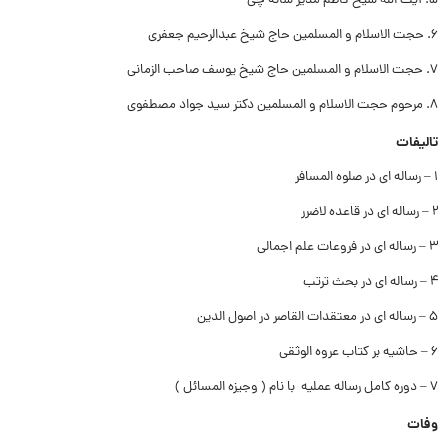
5. آیت الله شیخ کاظم مدیر شانه چى
6. حجت الاسلام و المسلمین حاج شیخ عبدالرحیم جعفری
7. حجت الاسلام و المسلمین حاج شیخ یوسف صاحب الزمانی
8. مرحوم حجت الاسلام و المسلمین دکتر سید جواد مصطفوى
تالیفات
۱ – رساله اى در صلوه المسافر
۲ – رساله اى در قاعده لاضرر
۳ – رساله اى در فروعات علم اجمالی
۴ – رساله اى در بحث ترتب
۵ – رساله اى در معتقدات القاصر در اصول الدین
۶ – حاشیه بر کتاب عروه الوثقی
۷ – دوره کامل رساله عملیه با نام ( وجیزه المسائل )
وفات